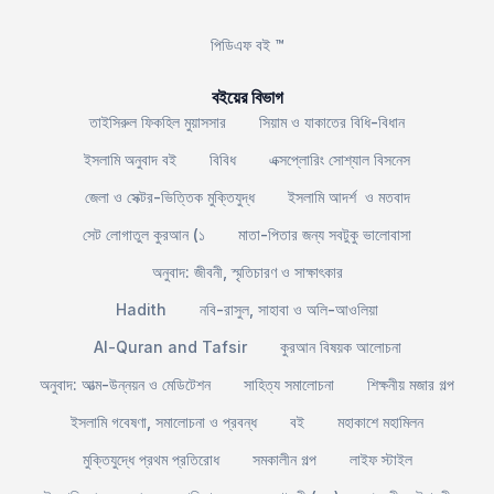
পিডিএফ বই ™
বইয়ের বিভাগ
তাইসিরুল ফিকহিল মুয়াসসার
সিয়াম ও যাকাতের বিধি-বিধান
ইসলামি অনুবাদ বই
বিবিধ
এক্সপ্লোরিং সোশ্যাল বিসনেস
জেলা ও সেক্টর-ভিত্তিক মুক্তিযুদ্ধ
ইসলামি আদর্শ ও মতবাদ
সেট লোগাতুল কুরআন (১
মাতা-পিতার জন্য সবটুকু ভালোবাসা
অনুবাদ: জীবনী, স্মৃতিচারণ ও সাক্ষাৎকার
Hadith
নবি-রাসুল, সাহাবা ও অলি-আওলিয়া
Al-Quran and Tafsir
কুরআন বিষয়ক আলোচনা
অনুবাদ: আত্ম-উন্নয়ন ও মেডিটেশন
সাহিত্য সমালোচনা
শিক্ষনীয় মজার গল্প
ইসলামি গবেষণা, সমালোচনা ও প্রবন্ধ
বই
মহাকাশে মহামিলন
মুক্তিযুদ্ধে প্রথম প্রতিরোধ
সমকালীন গল্প
লাইফ স্টাইল