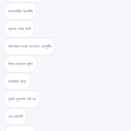
সালাহউদ্দীন জাহাঙ্গীর
মুহাম্মদ আদম আলী
আলহাজ্ব হযরত মাওলানা এমামুদ্দীন
শিহাব আহমেদ তুহিন
জাকারিয়া মাসুদ
মুফতি মুহাম্মাদ শফী রহ.
ডেল কার্নেগী