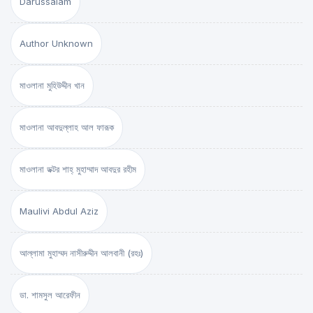
Darussalam
Author Unknown
মাওলানা মুহিউদ্দীন খান
মাওলানা আবদুল্লাহ আল ফারূক
মাওলানা ডক্টর শাহ্‌ মুহাম্মাদ আবদুর রহীম
Maulivi Abdul Aziz
আল্লামা মুহাম্মদ নাসীরুদ্দীন আলবানী (রহঃ)
ডা. শামসুল আরেফীন