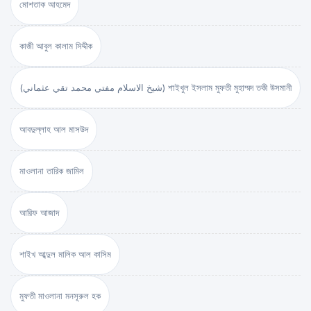
মোশতাক আহমেদ
কাজী আবুল কালাম সিদ্দীক
(شيخ الاسلام مفتي محمد تقي عثماني) শাইখুল ইসলাম মুফতী মুহাম্মদ তকী উসমানী
আবদুল্লাহ আল মাসউদ
মাওলানা তারিক জামিল
আরিফ আজাদ
শাইখ আব্দুল মালিক আল কাসিম
মুফতী মাওলানা মনসূরুল হক