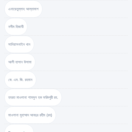
এনায়েতুল্লাহ আল্‌তামাশ
নসীম হিজাযী
সানিয়াসনাইন খান
আলী হাসান উসামা
কে. এম. জি. রহমান
হযরত মাওলানা শামসুল হক ফরিদপুরী রহ.
মাওলানা মুহাম্মাদ আবদুর রহীম (রহ)