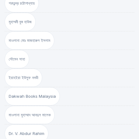
শরৎচন্দ্র চট্টোপাধ্যায়
মুহাম্মদী বুক হাউজ
মাওলানা মোঃ মাজহারুল ইসলাম
সৌমেন সাহা
ইয়াহইয়া ইউসুফ নদভী
Dakwah Books Malaysia
মাওলানা মুহাম্মাদ আবদুল মালেক
Dr. V. Abdur Rahim