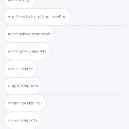
আবুল ফিদা হাফিজ ইব্‌ন কাসীর আদ-দামেশ্‌কী রহ.
মাওলানা যুলফিকার আহমদ নকশবন্দী
মাওলানা মুহাম্মদ হেমায়েত উদ্দীন
মাওলানা শামসুল হক
ড. মুহাম্মদ ফজলুর রহমান
আল্লামা ইবনে কাছীর (রহ.)
এস. এম. জাকির হুসাইন