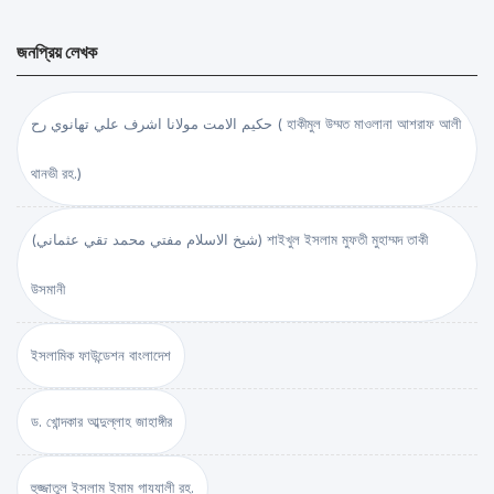
জনপ্রিয় লেখক
حكيم الامت مولانا اشرف علي تهانوي رح ( হাকীমুল উম্মত মাওলানা আশরাফ আলী
থানভী রহ.)
(شيخ الاسلام مفتي محمد تقي عثماني) শাইখুল ইসলাম মুফতী মুহাম্মদ তাকী
উসমানী
ইসলামিক ফাউন্ডেশন বাংলাদেশ
ড. খোন্দকার আব্দুল্লাহ জাহাঙ্গীর
হুজ্জাতুল ইসলাম ইমাম গাযযালী রহ.