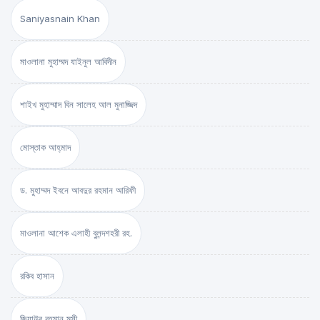
Saniyasnain Khan
মাওলানা মুহাম্মদ যাইনুল আবিদীন
শাইখ মুহাম্মাদ বিন সালেহ আল মুনাজ্জিদ
মোস্তাক আহ্‌মাদ
ড. মুহাম্মদ ইবনে আবদুর রহমান আরিফী
মাওলানা আশেক এলাহী বুলন্দশহরী রহ.
রকিব হাসান
জিয়াউর রহমান মুন্সী