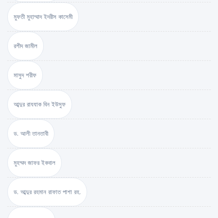
মুফতী মুহাম্মাদ ইদরীস কাসেমী
রশীদ জামীল
মাসুদ শরীফ
আব্দুর রাযযাক বিন ইউসুফ
ড. আলী তানতাবী
মুহম্মদ জাফর ইকবাল
ড. আব্দুর রহমান রাফাত পাশা রহ.