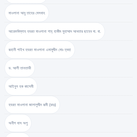
মাওলানা আবু তাহের মেসবাহ
আরেফবিল্লাহ হযরত মাওলানা শাহ্ হাকীম মুহাম্মাদ আখতার ছাহেব দা. বা.
রূহানী শাইখ হযরত মাওলানা এমামুদ্দীন মোঃ ত্বহা
ড. আলী তানতাভী
আইনুল হক কাসেমী
হযরত মাওলানা জালালুদ্দীন রূমী (রহঃ)
অনীশ দাস অপু