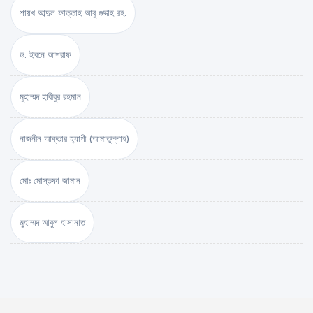
শায়খ আব্দুল ফাত্তাহ আবু গুদ্দাহ রহ.
ড. ইবনে আশরাফ
মুহাম্মদ হাবীবুর রহমান
নাজনীন আক্তার হ্যাপী (আমাতুল্লাহ)
মোঃ মোস্তফা জামান
মুহাম্মদ আবুল হাসানাত