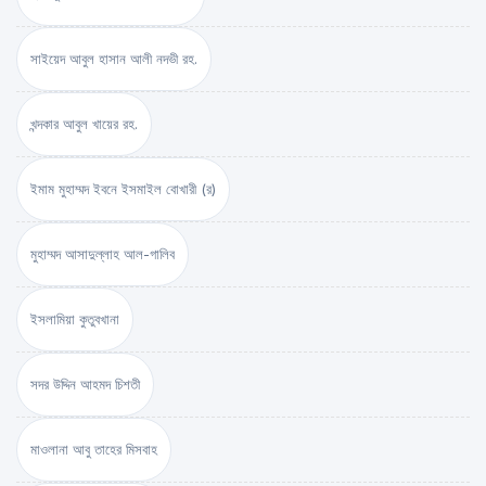
সাইয়েদ আবুল হাসান আলী নদভী রহ.
খন্দকার আবুল খায়ের রহ.
ইমাম মুহাম্মদ ইবনে ইসমাইল বোখারী (র)
মুহাম্মদ আসাদুল্লাহ আল-গালিব
ইসলামিয়া কুতুবখানা
সদর উদ্দিন আহমদ চিশতী
মাওলানা আবু তাহের মিসবাহ