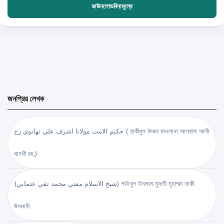
ডাউনলোডবিনামূল্যে
জনপ্রিয় লেখক
حكيم الامت مولانا اشرف علي تهانوي رح ( হাকীমুল উম্মত মাওলানা আশরাফ আলী
থানভী রহ.)
(شيخ الاسلام مفتي محمد تقي عثماني) শাইখুল ইসলাম মুফতী মুহাম্মদ তাকী
উসমানী