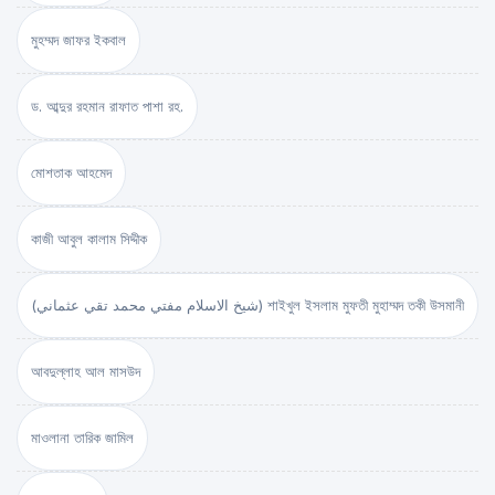
মুহম্মদ জাফর ইকবাল
ড. আব্দুর রহমান রাফাত পাশা রহ.
মোশতাক আহমেদ
কাজী আবুল কালাম সিদ্দীক
(شيخ الاسلام مفتي محمد تقي عثماني) শাইখুল ইসলাম মুফতী মুহাম্মদ তকী উসমানী
আবদুল্লাহ আল মাসউদ
মাওলানা তারিক জামিল