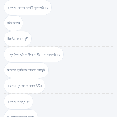
মাওলানা আশেক এলাহী বুলন্দশহরী রহ.
রকিব হাসান
জিয়াউর রহমান মুন্সী
আবুল ফিদা হাফিজ ইব্‌ন কাসীর আদ-দামেশ্‌কী রহ.
মাওলানা যুলফিকার আহমদ নকশবন্দী
মাওলানা মুহাম্মদ হেমায়েত উদ্দীন
মাওলানা শামসুল হক
ড. মুহাম্মদ ফজলুর রহমান