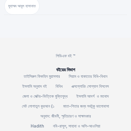
মুহাম্মদ আবুল হাসানাত
পিডিএফ বই ™
বইয়ের বিভাগ
তাইসিরুল ফিকহিল মুয়াসসার
সিয়াম ও যাকাতের বিধি-বিধান
ইসলামি অনুবাদ বই
বিবিধ
এক্সপ্লোরিং সোশ্যাল বিসনেস
জেলা ও সেক্টর-ভিত্তিক মুক্তিযুদ্ধ
ইসলামি আদর্শ ও মতবাদ
সেট লোগাতুল কুরআন (১
মাতা-পিতার জন্য সবটুকু ভালোবাসা
অনুবাদ: জীবনী, স্মৃতিচারণ ও সাক্ষাৎকার
Hadith
নবি-রাসুল, সাহাবা ও অলি-আওলিয়া