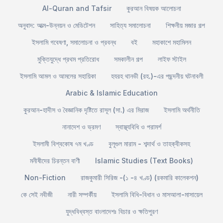
Al-Quran and Tafsir
কুরআন বিষয়ক আলোচনা
অনুবাদ: আত্ম-উন্নয়ন ও মেডিটেশন
সাহিত্য সমালোচনা
শিক্ষনীয় মজার গল্প
ইসলামি গবেষণা, সমালোচনা ও প্রবন্ধ
বই
মহাকাশে মহামিলন
মুক্তিযুদ্ধে প্রথম প্রতিরোধ
সমকালীন গল্প
লাইফ স্টাইল
ইসলামি আমল ও আমলের সহায়িকা
হযরহ থানভী (রহ.)-এর পছন্দনীয় ঘটনাবলী
Arabic & Islamic Education
কুরআন-হাদীস ও বৈজ্ঞানিক দৃষ্টিতে রাসূল (সা.) এর মিরাজ
ইসলামি অর্থনীতি
নানাদেশ ও ভ্রমণ
স্বাস্থ্যবিধি ও পরামর্শ
ইসলামী বিশ্বকোষ ৭ম খণ্ড
বুলূগুল মারাম - শব্দার্থ ও তাহক্বীকসহ
মনীষীদের চিরন্তন বাণী
Islamic Studies (Text Books)
Non-Fiction
রাজকুমারী সিরিজ -(১ -৪ খণ্ড) (রকমারি কালেকশন)
কে সেই নবীজী
নারী সম্পর্কীয়
ইসলামি বিধি-বিধান ও মাসআলা-মাসায়েল
যুদ্ধবিধ্বস্ত বাংলাদেশঃ বিচার ও ক্ষতিপুরণ