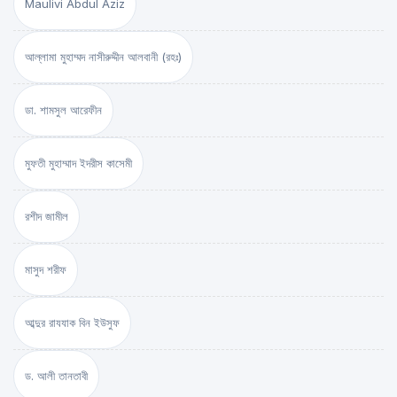
Maulivi Abdul Aziz
আল্লামা মুহাম্মদ নাসীরুদ্দীন আলবানী (রহঃ)
ডা. শামসুল আরেফীন
মুফতী মুহাম্মাদ ইদরীস কাসেমী
রশীদ জামীল
মাসুদ শরীফ
আব্দুর রাযযাক বিন ইউসুফ
ড. আলী তানতাবী