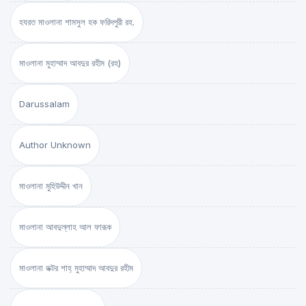
হযরত মাওলানা শামসুল হক ফরিদপুরী রহ.
মাওলানা মুহাম্মাদ আবদুর রহীম (রহ)
Darussalam
Author Unknown
মাওলানা মুহিউদ্দীন খান
মাওলানা আবদুল্লাহ আল ফারূক
মাওলানা ডক্টর শাহ্‌ মুহাম্মাদ আবদুর রহীম