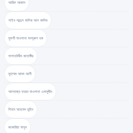
আরিফ আজাদ
শাইখ আব্দুল মালিক আল কাসিম
মুফতী মাওলানা মনসূরুল হক
সালাহউদ্দীন জাহাঙ্গীর
মুহাম্মদ আদম আলী
আলহাজ্ব হযরত মাওলানা এমামুদ্দীন
শিহাব আহমেদ তুহিন
জাকারিয়া মাসুদ