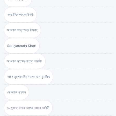
সদর উদ্দিন আহমদ চিশতী
মাওলানা আবু তাহের মিসবাহ
Saniyasnain Khan
মাওলানা মুহাম্মদ যাইনুল আবিদীন
শাইখ মুহাম্মাদ বিন সালেহ আল মুনাজ্জিদ
মোস্তাক আহ্‌মাদ
ড. মুহাম্মদ ইবনে আবদুর রহমান আরিফী