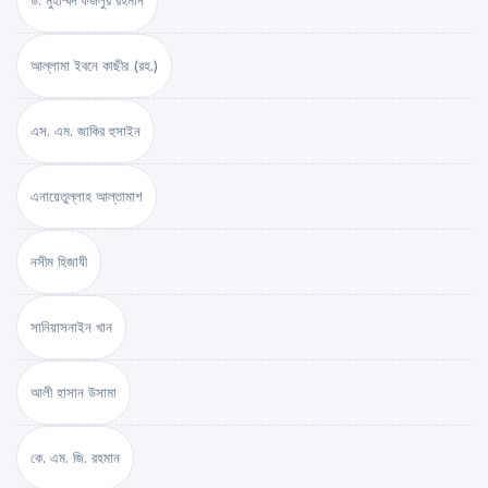
আল্লামা ইবনে কাছীর (রহ.)
এস. এম. জাকির হুসাইন
এনায়েতুল্লাহ আল্‌তামাশ
নসীম হিজাযী
সানিয়াসনাইন খান
আলী হাসান উসামা
কে. এম. জি. রহমান