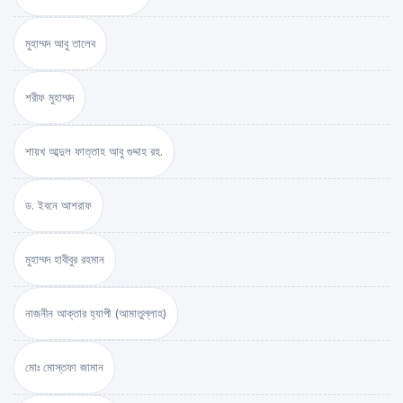
মুহাম্মদ আবু তালেব
শরীফ মুহাম্মদ
শায়খ আব্দুল ফাত্তাহ আবু গুদ্দাহ রহ.
ড. ইবনে আশরাফ
মুহাম্মদ হাবীবুর রহমান
নাজনীন আক্তার হ্যাপী (আমাতুল্লাহ)
মোঃ মোস্তফা জামান