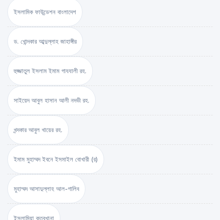
ইসলামিক ফাউন্ডেশন বাংলাদেশ
ড. খোন্দকার আব্দুল্লাহ জাহাঙ্গীর
হুজ্জাতুল ইসলাম ইমাম গাযযালী রহ.
সাইয়েদ আবুল হাসান আলী নদভী রহ.
খন্দকার আবুল খায়ের রহ.
ইমাম মুহাম্মদ ইবনে ইসমাইল বোখারী (র)
মুহাম্মদ আসাদুল্লাহ আল-গালিব
ইসলামিয়া কুতুবখানা