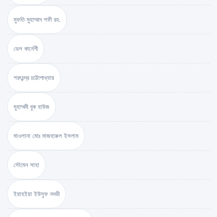
মুফতি মুহাম্মাদ শফী রহ.
ডেল কার্নেগী
শরৎচন্দ্র চট্টোপাধ্যায়
মুহাম্মদী বুক হাউজ
মাওলানা মোঃ মাজহারুল ইসলাম
সৌমেন সাহা
ইয়াহইয়া ইউসুফ নদভী