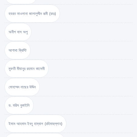
হযরত মাওলানা জালালুদ্দীন রূমী (রহঃ)
অনীশ দাস অপু
আগাথা ক্রিস্টি
মুফতী মীযানুর রহমান কাসেমী
মোহাম্মদ নাছের উদ্দিন
ড. মরিস বুকাইলি
ইমাম আহমাদ ইবনু হাম্বাল (রহিমাহুল্লাহ)