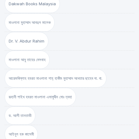
Dakwah Books Malaysia
মাওলানা মুহাম্মাদ আবদুল মালেক
Dr. V. Abdur Rahim
মাওলানা আবু তাহের মেসবাহ
আরেফবিল্লাহ হযরত মাওলানা শাহ্ হাকীম মুহাম্মাদ আখতার ছাহেব দা. বা.
রূহানী শাইখ হযরত মাওলানা এমামুদ্দীন মোঃ ত্বহা
ড. আলী তানতাভী
আইনুল হক কাসেমী