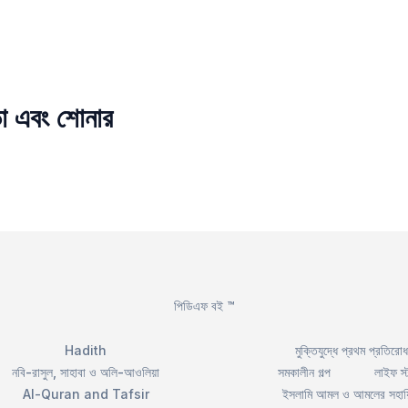
ড়া এবং শোনার
পিডিএফ বই ™
Hadith
মুক্তিযুদ্ধে প্রথম প্রতিরোধ
নবি-রাসুল, সাহাবা ও অলি-আওলিয়া
সমকালীন গল্প
লাইফ স্
Al-Quran and Tafsir
ইসলামি আমল ও আমলের সহায়