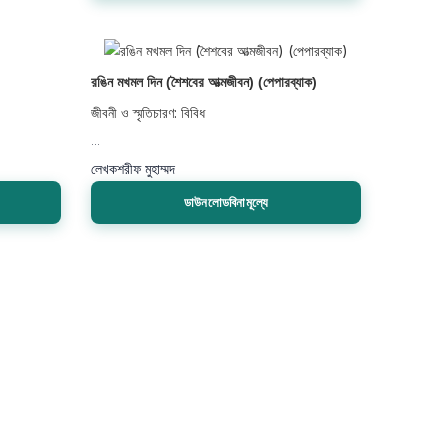
রঙিন মখমল দিন (শৈশবের আত্মজীবন) (পেপারব্যাক)
জীবনী ও স্মৃতিচারণ: বিবিধ
...
লেখক
শরীফ মুহাম্মদ
ডাউনলোডবিনামূল্যে