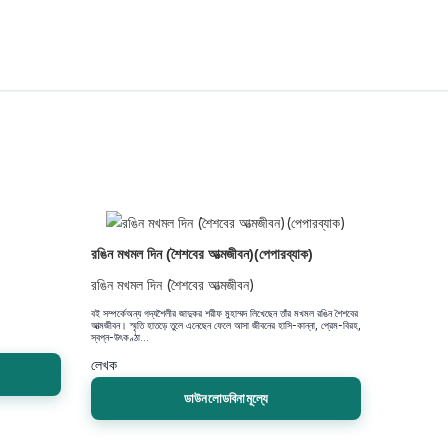
রঙিন মখমল দিন (শৈশবের আত্মজীবন)(পেপারব্যাক)
রঙিন মখমল দিন (শৈশবের আত্মজীবন)
বই সম্পর্কেঅন্য গদ্যশৈলীর জাদুকর শরীফ মুহাম্মদ লিখেছেন তাঁর মখমল রঙিন শৈশবের
আত্মজীবন। স্মৃতি হাতড়ে তুলে এনেছেন ফেলে আসা জীবনের হাসি-কান্না, প্রেম-বিরহ,
স্বপ্ন-উৎকণ্ঠা...
লেখক
ডাউনলোডবিনামূল্যে