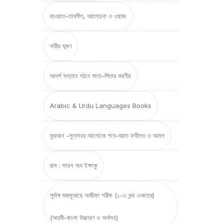
দাওয়াত-তাবলীগ, আলোচনা ও ওয়াজ
নারীর ভূষণ
আদর্শ সন্তান গঠনে মাতা-পিতার করণীয়
Arabic & Urdu Languages Books
কুরআন -সুন্নাহর আলোকে শবে-বরাত ফযীলত ও আমল
রাম : সায়ন অব ইক্ষাকু
পূর্নাঙ্গ মজমুআয়ে অজীফা শরীফ (১-৩ খন্ড একত্রে)
(আরবী-বাংলা উচ্চারণ ও অর্থসহ)