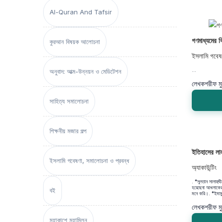
Al-Quran And Tafsir
গণমাধ্যমের বি
কুরআন বিষয়ক আলোচনা
ইসলামি গবেষ
...
অনুবাদ: আত্ম-উন্নয়ন ও মেডিটেশন
লেখক
শরীফ মু
সাহিত্য সমালোচনা
শিক্ষনীয় মজার গল্প
ইতিহাসের লা
ইসলামি গবেষণা, সমালোচনা ও প্রবন্ধ
অ্যাকাউন্টিং
. *সুলতান সালাহুদ
হয়েছেনা আখলাকের
বই
মনে করি।. *ইমামুদ্
লেখক
শরীফ মু
মহাকাশে মহামিলন