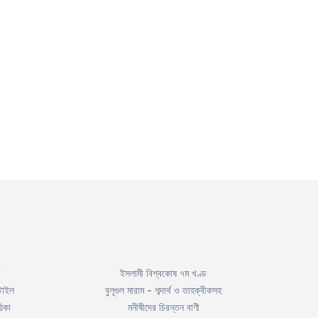
ইসলামী বিশ্বকোষ ৭ম খণ্ড
টাইল
বুলূগুল মারাম - শব্দার্থ ও তাহক্বীকসহ
িকা
মনীষীদের চিরন্তন বাণী