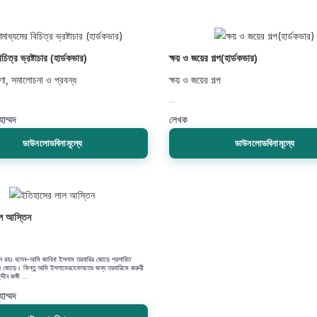
চিত্র ভ্রষ্টাচার (হার্ডকভার)
ক্ষয় ও জয়ের গল্প(হার্ডকভার)
ণা, সমালোচনা ও প্রবন্ধ
ক্ষয় ও জয়ের গল্প
...
হাম্মদ
লেখক
ডাউনলোডবিনামূল্যে
ডাউনলোডবিনামূল্যে
ল আস্তিন
্দীন রহঃ বলেন-আমি জানিনা ইসলাম তরবারির জোড়ে প্রসারিত
 জোড়ে। কিন্তু আমি ইসলামেরহেফাযতের জন্য তরবারিকে জরুরী
দীন জঙ্গী ...
হাম্মদ