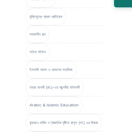
মুক্তিযুদ্ধে প্রথম প্রতিরোধ
সমকালীন গল্প
লাইফ স্টাইল
ইসলামি আমল ও আমলের সহায়িকা
হযরহ থানভী (রহ.)-এর পছন্দনীয় ঘটনাবলী
Arabic & Islamic Education
কুরআন-হাদীস ও বৈজ্ঞানিক দৃষ্টিতে রাসূল (সা.) এর মিরাজ