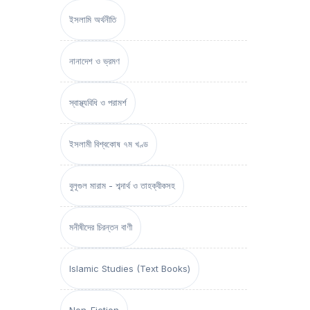
ইসলামি অর্থনীতি
নানাদেশ ও ভ্রমণ
স্বাস্থ্যবিধি ও পরামর্শ
ইসলামী বিশ্বকোষ ৭ম খণ্ড
বুলূগুল মারাম - শব্দার্থ ও তাহক্বীকসহ
মনীষীদের চিরন্তন বাণী
Islamic Studies (Text Books)