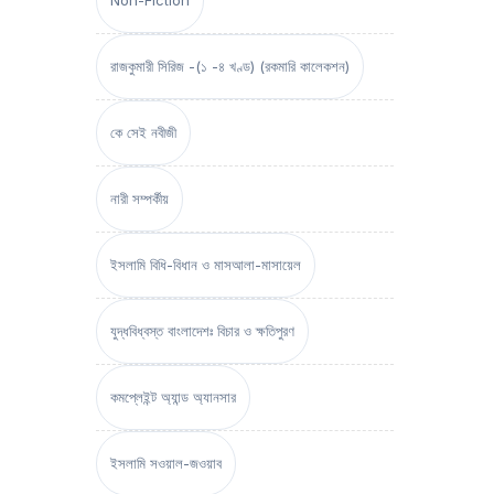
Non-Fiction
রাজকুমারী সিরিজ -(১ -৪ খণ্ড) (রকমারি কালেকশন)
কে সেই নবীজী
নারী সম্পর্কীয়
ইসলামি বিধি-বিধান ও মাসআলা-মাসায়েল
যুদ্ধবিধ্বস্ত বাংলাদেশঃ বিচার ও ক্ষতিপুরণ
কমপ্লেইন্ট অ্যান্ড অ্যানসার
ইসলামি সওয়াল-জওয়াব