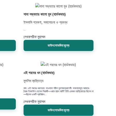
সাদা সভ্যতার কালো মুখ (হার্ডকভার)
ইসলামি গবেষণা, সমালোচনা ও প্রবন্ধ
...
লেখক
শরীফ মুহাম্মদ
ডাউনলোডবিনামূল্যে
এই গরবের ধন (হার্ডকভার)
মুসলিম ব্যক্তিত্ব
নাম: এই গরবের ধনলেখক: মাওলানা শরীফ মুহাম্মদপ্রকাশনী: মাকতাবাতুল আযহার.
সৈয়দ ইসমাঈল হোসেন সিরাজী—ওয়ান ম্যান আর্মি! তিনি একজন ব্যক্তিমাত্র ছিলেন না
—ছিলেন একটি প্রতিষ্ঠান...
লেখক
শরীফ মুহাম্মদ
ডাউনলোডবিনামূল্যে