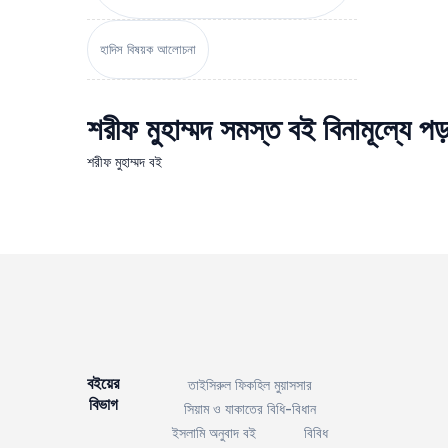
হাদিস বিষয়ক আলোচনা
শরীফ মুহাম্মদ সমস্ত বই বিনামূল্যে প
শরীফ মুহাম্মদ বই
বইয়ের
তাইসিরুল ফিকহিল মুয়াসসার
বিভাগ
সিয়াম ও যাকাতের বিধি-বিধান
ইসলামি অনুবাদ বই
বিবিধ