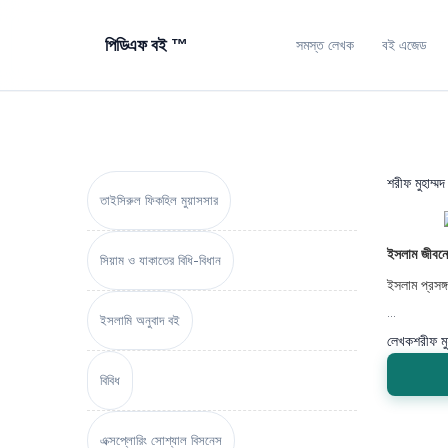
পিডিএফ বই ™
সমস্ত লেখক
বই এজেড
শরীফ মুহাম্মদ
তাইসিরুল ফিকহিল মুয়াসসার
ইসলাম জীবনের
সিয়াম ও যাকাতের বিধি-বিধান
ইসলাম প্রসঙ্গ
...
ইসলামি অনুবাদ বই
লেখক
শরীফ মু
বিবিধ
এক্সপ্লোরিং সোশ্যাল বিসনেস