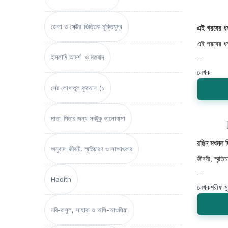
জেলা ও সেক্টর-ভিত্তিক মুক্তিযুদ্ধ
এই গরবের ধন
এই গরবের ধ
ইসলামি আদর্শ ও মতবাদ
...
লেখক
সেট লোগাতুল কুরআন (১
মাতা-পিতার জন্য সবটুকু ভালোবাসা
রঙিন মখমল দ
অনুবাদ: জীবনী, স্মৃতিচারণ ও সাক্ষাৎকার
জীবনী, স্মৃতি
...
Hadith
লেখক
শরীফ মু
নবি-রাসুল, সাহাবা ও অলি-আওলিয়া