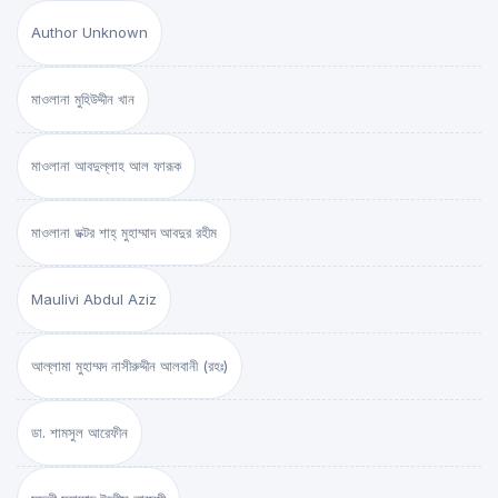
Author Unknown
মাওলানা মুহিউদ্দীন খান
মাওলানা আবদুল্লাহ আল ফারূক
মাওলানা ডক্টর শাহ্‌ মুহাম্মাদ আবদুর রহীম
Maulivi Abdul Aziz
আল্লামা মুহাম্মদ নাসীরুদ্দীন আলবানী (রহঃ)
ডা. শামসুল আরেফীন