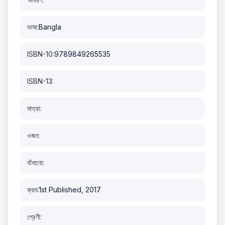
ভাষা:
Bangla
ISBN-10:
9789849265535
ISBN-13:
মাত্রা:
ওজন:
বাঁধানো:
ক্রম:
1st Published, 2017
শ্রেণী: