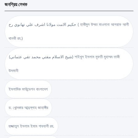
জনপ্রিয় লেখক
حكيم الامت مولانا اشرف علي تهانوي رح ( হাকীমুল উম্মত মাওলানা আশরাফ আলী
থানভী রহ.)
(شيخ الاسلام مفتي محمد تقي عثماني) শাইখুল ইসলাম মুফতী মুহাম্মদ তাকী
উসমানী
ইসলামিক ফাউন্ডেশন বাংলাদেশ
ড. খোন্দকার আব্দুল্লাহ জাহাঙ্গীর
হুজ্জাতুল ইসলাম ইমাম গাযযালী রহ.