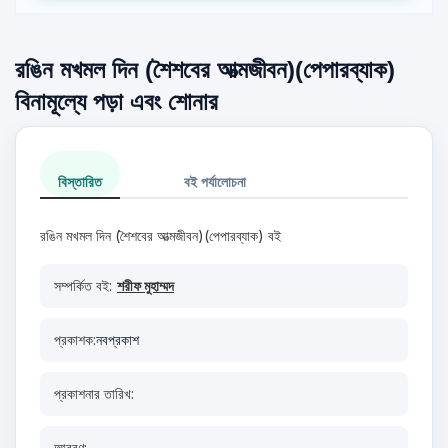
রঙিন মখমল দিন (শৈশবের আত্মজীবন)(পেপারব্যাক)
বিনামূল্যে পড়া এবং শোনার
বিস্তারিত
বই পর্যালোচনা
রঙিন মখমল দিন (শৈশবের আত্মজীবন)(পেপারব্যাক) বই
সম্পর্কিত বই:
শরীফ মুহাম্মদ
প্রকাশক:
নবপ্রকাশ
প্রকাশনার তারিখ:
আবরণ: