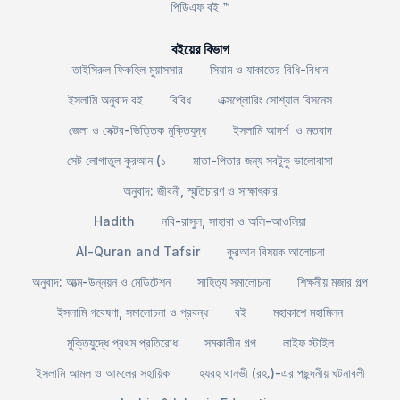
পিডিএফ বই ™
বইয়ের বিভাগ
তাইসিরুল ফিকহিল মুয়াসসার
সিয়াম ও যাকাতের বিধি-বিধান
ইসলামি অনুবাদ বই
বিবিধ
এক্সপ্লোরিং সোশ্যাল বিসনেস
জেলা ও সেক্টর-ভিত্তিক মুক্তিযুদ্ধ
ইসলামি আদর্শ ও মতবাদ
সেট লোগাতুল কুরআন (১
মাতা-পিতার জন্য সবটুকু ভালোবাসা
অনুবাদ: জীবনী, স্মৃতিচারণ ও সাক্ষাৎকার
Hadith
নবি-রাসুল, সাহাবা ও অলি-আওলিয়া
Al-Quran and Tafsir
কুরআন বিষয়ক আলোচনা
অনুবাদ: আত্ম-উন্নয়ন ও মেডিটেশন
সাহিত্য সমালোচনা
শিক্ষনীয় মজার গল্প
ইসলামি গবেষণা, সমালোচনা ও প্রবন্ধ
বই
মহাকাশে মহামিলন
মুক্তিযুদ্ধে প্রথম প্রতিরোধ
সমকালীন গল্প
লাইফ স্টাইল
ইসলামি আমল ও আমলের সহায়িকা
হযরহ থানভী (রহ.)-এর পছন্দনীয় ঘটনাবলী