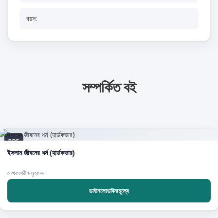
বয়স:
সম্পর্কিত বই
PDF
ইসলাম জীবনের ধর্ম (হার্ডকভার)
লেখক:শরীফ মুহাম্মদ
ডাউনলোডবিনামূল্যে