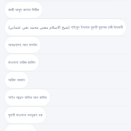
কাজী আবুল কালাম সিদ্দীক
(شيخ الاسلام مفتي محمد تقي عثماني) শাইখুল ইসলাম মুফতী মুহাম্মদ তকী উসমানী
আবদুল্লাহ আল মাসউদ
মাওলানা তারিক জামিল
আরিফ আজাদ
শাইখ আব্দুল মালিক আল কাসিম
মুফতী মাওলানা মনসূরুল হক