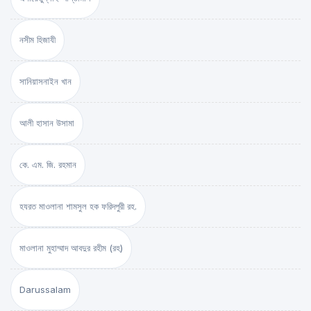
নসীম হিজাযী
সানিয়াসনাইন খান
আলী হাসান উসামা
কে. এম. জি. রহমান
হযরত মাওলানা শামসুল হক ফরিদপুরী রহ.
মাওলানা মুহাম্মাদ আবদুর রহীম (রহ)
Darussalam