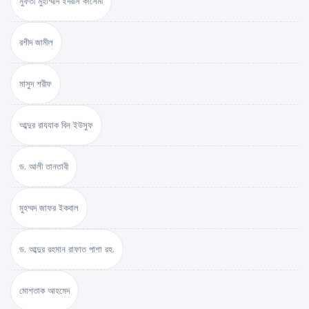
মুফতী মুহাম্মাদ ইদরীস কাসেমী
রশীদ জামীল
মাসুদ শরীফ
আব্দুর রাযযাক বিন ইউসুফ
ড. আলী তানতাবী
মুহম্মদ জাফর ইকবাল
ড. আব্দুর রহমান রাফাত পাশা রহ.
মোশতাক আহমেদ