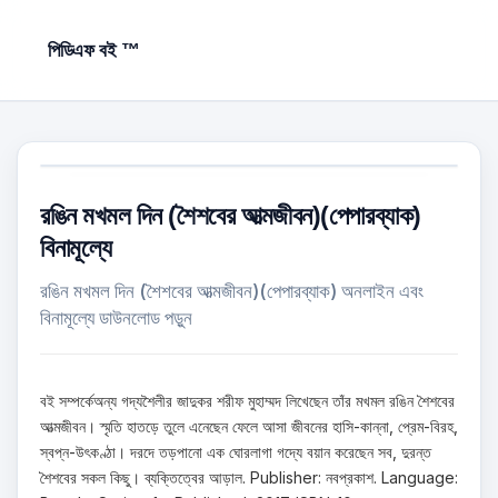
পিডিএফ বই ™
রঙিন মখমল দিন (শৈশবের আত্মজীবন)(পেপারব্যাক)
বিনামূল্যে
রঙিন মখমল দিন (শৈশবের আত্মজীবন)(পেপারব্যাক) অনলাইন এবং
বিনামূল্যে ডাউনলোড পড়ুন
বই সম্পর্কেঅন্য গদ্যশৈলীর জাদুকর শরীফ মুহাম্মদ লিখেছেন তাঁর মখমল রঙিন শৈশবের
আত্মজীবন। স্মৃতি হাতড়ে তুলে এনেছেন ফেলে আসা জীবনের হাসি-কান্না, প্রেম-বিরহ,
স্বপ্ন-উৎকণ্ঠা। দরদে তড়পানো এক ঘোরলাগা গদ্যে বয়ান করেছেন সব, দুরন্ত
শৈশবের সকল কিছু। ব্যক্তিত্বের আড়াল. Publisher: নবপ্রকাশ. Language: