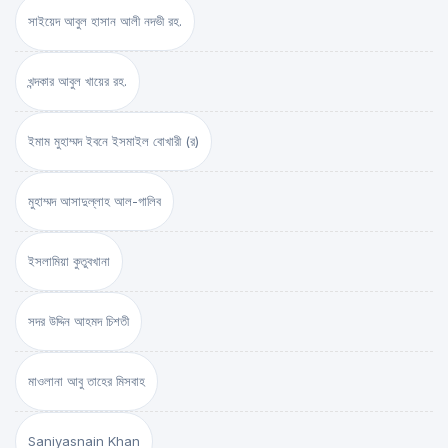
সাইয়েদ আবুল হাসান আলী নদভী রহ.
খন্দকার আবুল খায়ের রহ.
ইমাম মুহাম্মদ ইবনে ইসমাইল বোখারী (র)
মুহাম্মদ আসাদুল্লাহ আল-গালিব
ইসলামিয়া কুতুবখানা
সদর উদ্দিন আহমদ চিশতী
মাওলানা আবু তাহের মিসবাহ
Saniyasnain Khan