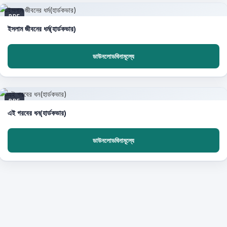
PDF
ইসলাম জীবনের ধর্ম(হার্ডকভার)
ডাউনলোডবিনামূল্যে
PDF
এই গরবের ধন(হার্ডকভার)
ডাউনলোডবিনামূল্যে