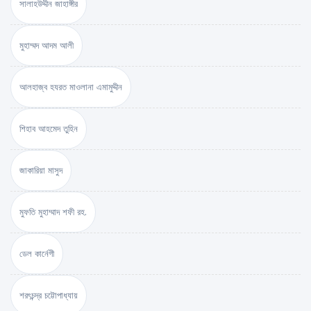
সালাহউদ্দীন জাহাঙ্গীর
মুহাম্মদ আদম আলী
আলহাজ্ব হযরত মাওলানা এমামুদ্দীন
শিহাব আহমেদ তুহিন
জাকারিয়া মাসুদ
মুফতি মুহাম্মাদ শফী রহ.
ডেল কার্নেগী
শরৎচন্দ্র চট্টোপাধ্যায়