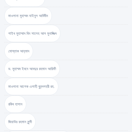
মাওলানা মুহাম্মদ যাইনুল আবিদীন
শাইখ মুহাম্মাদ বিন সালেহ আল মুনাজ্জিদ
মোস্তাক আহ্‌মাদ
ড. মুহাম্মদ ইবনে আবদুর রহমান আরিফী
মাওলানা আশেক এলাহী বুলন্দশহরী রহ.
রকিব হাসান
জিয়াউর রহমান মুন্সী