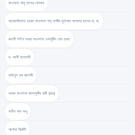
মাওলানা আবু তাহের মেসবাহ
আরেফবিল্লাহ হযরত মাওলানা শাহ্ হাকীম মুহাম্মাদ আখতার ছাহেব দা. বা.
রূহানী শাইখ হযরত মাওলানা এমামুদ্দীন মোঃ ত্বহা
ড. আলী তানতাভী
আইনুল হক কাসেমী
হযরত মাওলানা জালালুদ্দীন রূমী (রহঃ)
অনীশ দাস অপু
আগাথা ক্রিস্টি