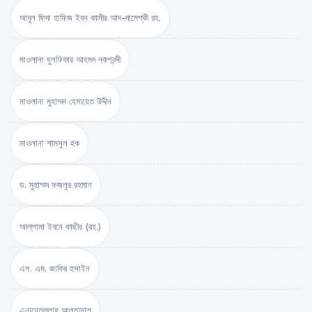
আবুল ফিদা হাফিজ ইব্‌ন কাসীর আদ-দামেশ্‌কী রহ.
মাওলানা যুলফিকার আহমদ নকশবন্দী
মাওলানা মুহাম্মদ হেমায়েত উদ্দীন
মাওলানা শামসুল হক
ড. মুহাম্মদ ফজলুর রহমান
আল্লামা ইবনে কাছীর (রহ.)
এস. এম. জাকির হুসাইন
এনায়েতুল্লাহ আল্‌তামাশ