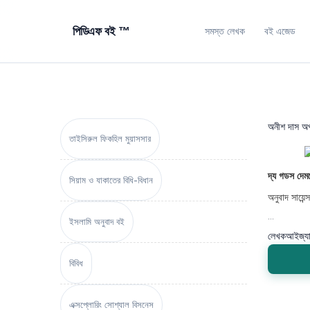
পিডিএফ বই ™
সমস্ত লেখক
বই এজেড
অনীশ দাস অপ
তাইসিরুল ফিকহিল মুয়াসসার
দ্য গডস দেম
সিয়াম ও যাকাতের বিধি-বিধান
অনুবাদ সায়েন
...
ইসলামি অনুবাদ বই
লেখক
আইজ্য
বিবিধ
এক্সপ্লোরিং সোশ্যাল বিসনেস