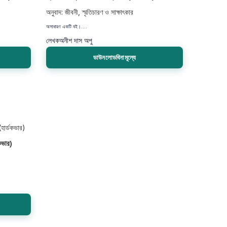
অনুবাদ: জীবনী, স্মৃতিচারণ ও সাক্ষাৎকার
অসাধারণ একটি বই।....
লেখক
অনীশ দাস অপু
ডাউনলোডবিনামূল্যে
কভার)