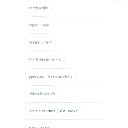
ইসলামি অর্থনীতি
নানাদেশ ও ভ্রমণ
স্বাস্থ্যবিধি ও পরামর্শ
ইসলামী বিশ্বকোষ ৭ম খণ্ড
বুলূগুল মারাম - শব্দার্থ ও তাহক্বীকসহ
মনীষীদের চিরন্তন বাণী
Islamic Studies (Text Books)