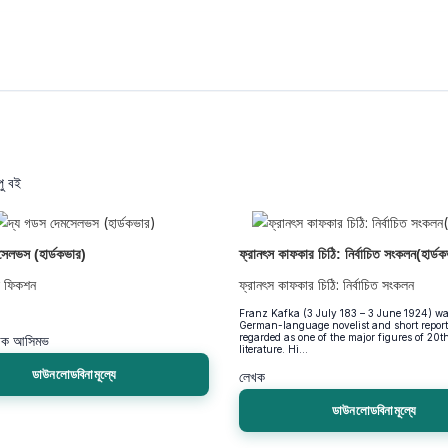
ু বই
সেলভস (হার্ডকভার)
ফ্রানৎস কাফকার চিঠি: নির্বাচিত সংকলন(হার্ড
্স ফিকশন
ফ্রানৎস কাফকার চিঠি: নির্বাচিত সংকলন
Franz Kafka (3 July 183 – 3 June 1924) wa
German-language novelist and short report 
regarded as one of the major figures of 20
াক আসিমভ
literature. Hi...
ডাউনলোডবিনামূল্যে
লেখক
ডাউনলোডবিনামূল্যে