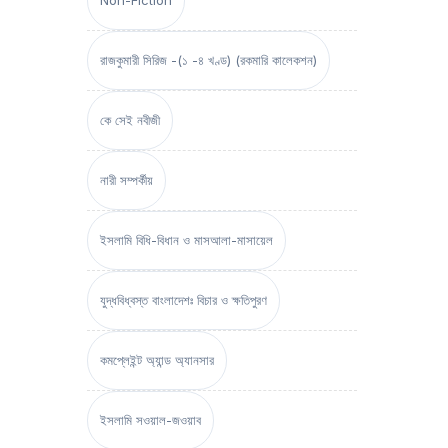
Non-Fiction
রাজকুমারী সিরিজ -(১ -৪ খণ্ড) (রকমারি কালেকশন)
কে সেই নবীজী
নারী সম্পর্কীয়
ইসলামি বিধি-বিধান ও মাসআলা-মাসায়েল
যুদ্ধবিধ্বস্ত বাংলাদেশঃ বিচার ও ক্ষতিপুরণ
কমপ্লেইন্ট অ্যান্ড অ্যানসার
ইসলামি সওয়াল-জওয়াব