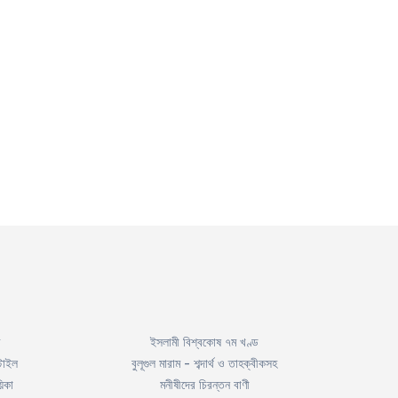
ইসলামী বিশ্বকোষ ৭ম খণ্ড
টাইল
বুলূগুল মারাম - শব্দার্থ ও তাহক্বীকসহ
িকা
মনীষীদের চিরন্তন বাণী