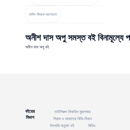
হাদিস বিষয়ক আলোচনা
অনীশ দাস অপু সমস্ত বই বিনামূল্যে প
অনীশ দাস অপু বই
বইয়ের
তাইসিরুল ফিকহিল মুয়াসসার
বিভাগ
সিয়াম ও যাকাতের বিধি-বিধান
ইসলামি অনুবাদ বই
বিবিধ