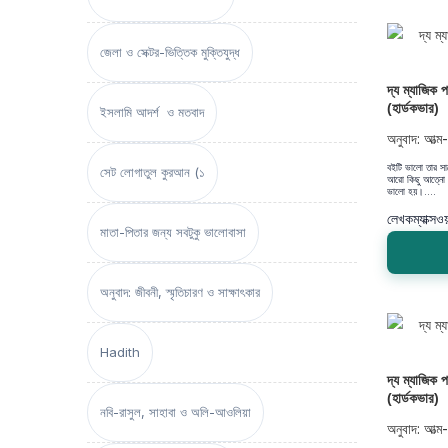
জেলা ও সেক্টর-ভিত্তিক মুক্তিযুদ্ধ
দ্য ম্যাজিক
(হার্ডকভার)
ইসলামি আদর্শ ও মতবাদ
অনুবাদ: আত্ম
বইটি ভালো তার স
সেট লোগাতুল কুরআন (১
আরো কিছু আত্নো উ
ভালো হয়।....
লেখক
ম্যাক্স
মাতা-পিতার জন্য সবটুকু ভালোবাসা
অনুবাদ: জীবনী, স্মৃতিচারণ ও সাক্ষাৎকার
Hadith
দ্য ম্যাজিক
(হার্ডকভার)
নবি-রাসুল, সাহাবা ও অলি-আওলিয়া
অনুবাদ: আত্ম