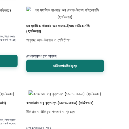
)
দ্য ম্যাজিক পাওয়ার অব সেলফ-ইমেজ সাইকোলজি
(হার্ডকভার)
াল, পিতা প্ৰয়াত
অনুবাদ: আত্ম-উন্নয়ন ও মেডিটেশন
ষয়ে অনার্স সহ এম,
...
লেখক
ম্যাক্সওয়াল মালটয
ডাউনলোডবিনামূল্যে
কভার)
কলকাতার বাবু বৃত্তান্ত (১৬৮০-১৮৮০) (হার্ডকভার)
ইতিহাস ও ঐতিহ্য: গবেষণা ও প্রবন্ধ
াল, পিতা প্ৰয়াত
...
ষয়ে অনার্স সহ এম,
লেখক
লোকনাথ ঘোষ