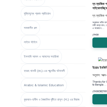
দ্য ম্যাজিক
সাইকোলজি(হা
মুক্তিযুদ্ধে প্রথম প্রতিরোধ
দ্য ম্যাজিক
অনুবাদক অনীশ দাস 
লক্ষী কান্ত দাস। ঢ
সমকালীন গল্প
এ করেছেন।...
লেখক
লাইফ স্টাইল
ইসলামি আমল ও আমলের সহায়িকা
ইয়োর ইনফিনিট
হযরহ থানভী (রহ.)-এর পছন্দনীয় ঘটনাবলী
অনুবাদ: আত্ম
Thanks for G
Arabic & Islamic Education
to Bangla....
লেখক
জোসেফ 
কুরআন-হাদীস ও বৈজ্ঞানিক দৃষ্টিতে রাসূল (সা.) এর মিরাজ