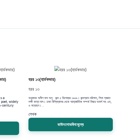
কভার)
হরর ১৩(হার্ডকভার)
হরর ১৩
s a
অনুবাদক অনীশ দাস অপু : জন্ম ৫ ডিসেম্বর ১৯৬৯। জন্মস্থান বরিশাল, পিতা প্ৰয়াত
poet, widely
লক্ষী কান্ত দাস। ঢাকা বিশ্বিদ্যালয় থেকে আন্তর্জাতিক সম্পর্ক বিষয়ে অনার্স সহ এম,
th-century
এ করেছেন।...
লেখক
ডাউনলোডবিনামূল্যে