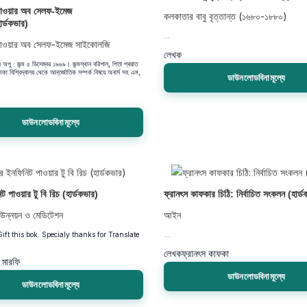
 পাওয়ার অব সেলফ-ইমেজ
কলকাতার বাবু বৃত্তান্ত (১৬৮০-১৮৮০)
র্ডকভার)
...
 পাওয়ার অব সেলফ-ইমেজ সাইকোলজি
লেখক
অপু : জন্ম ৫ ডিসেম্বর ১৯৬৯। জন্মস্থান বরিশাল, পিতা প্ৰয়াত
াকা বিশ্বিদ্যালয় থেকে আন্তর্জাতিক সম্পর্ক বিষয়ে অনার্স সহ এম,
ডাউনলোডবিনামূল্যে
ডাউনলোডবিনামূল্যে
 পাওয়ার টু বি রিচ (হার্ডকভার)
ফ্রানৎস কাফকার চিঠি: নির্বাচিত সংকলন (হার্ড
-উন্নয়ন ও মেডিটেশন
আইন
ift this bok. Specialy thanks for Translate
...
লেখক
ফ্রানৎস কাফকা
মারফি
ডাউনলোডবিনামূল্যে
ডাউনলোডবিনামূল্যে