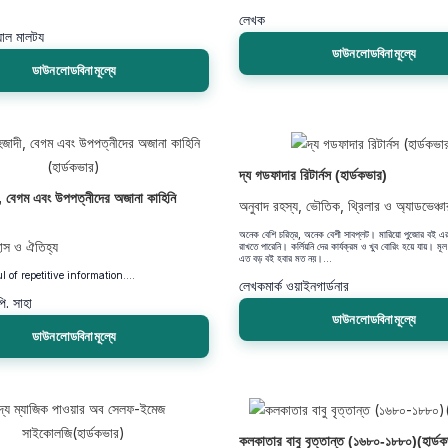
লেখক
ওয়াল মালটয
ডাউনলোডবিনামূল্যে
ডাউনলোডবিনামূল্যে
দ্য গডফাদার রিটার্নস (হার্ডকভার)
ী, বেগম এবং উপপত্নীদের অজানা কাহিনি
অনুবাদ রহস্য, ভৌতিক, থ্রিলার ও অ্যাডভেঞ্চা
অনেক বেশি চরিত্র, অনেক বেশী সাবপ্লট। মারিয়ো পুজোর বই এর
হাস ও ঐতিহ্য
রাখতে পারেনি। কর্লিয়নি দের কার্যক্রম ও খুব বোরিং হয়ে যায়। মূ
এত বড় বই হবার মত নয়।...
l of repetitive information....
লেখক
মার্ক ওয়াইনগার্ডনার
পি. সাহা
ডাউনলোডবিনামূল্যে
ডাউনলোডবিনামূল্যে
কলকাতার বাবু বৃত্তান্ত (১৬৮০-১৮৮০)(হার্ড