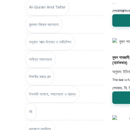
...
Al-Quran And Tafsir
লেখক
ম্যাক্স
কুরআন বিষয়ক আলোচনা
অনুবাদ: আত্ম-উন্নয়ন ও মেডিটেশন
মুঘল শাহজাদ
সাহিত্য সমালোচনা
(হার্ডকভার)
অনুবাদ: ইতি
শিক্ষনীয় মজার গল্প
The bok is fu
লেখক
ড. বি. 
ইসলামি গবেষণা, সমালোচনা ও প্রবন্ধ
বই
মহাকাশে মহামিলন