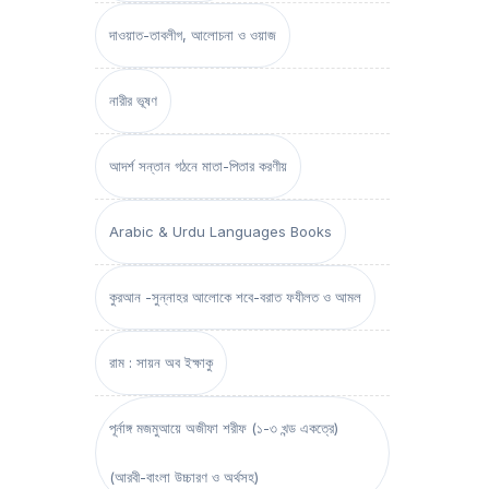
দাওয়াত-তাবলীগ, আলোচনা ও ওয়াজ
নারীর ভূষণ
আদর্শ সন্তান গঠনে মাতা-পিতার করণীয়
Arabic & Urdu Languages Books
কুরআন -সুন্নাহর আলোকে শবে-বরাত ফযীলত ও আমল
রাম : সায়ন অব ইক্ষাকু
পূর্নাঙ্গ মজমুআয়ে অজীফা শরীফ (১-৩ খন্ড একত্রে)
(আরবী-বাংলা উচ্চারণ ও অর্থসহ)