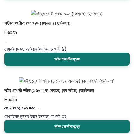
সহীহুল বুখারী-প্রথম খণ্ড (বঙ্গানুবাদ) (হার্ডকভার)
Hadith
...
লেখক
ইমাম মুহাম্মদ ইবনে ইসমাইল বোখারী (র)
ডাউনলোডবিনামূল্যে
সহীহ্ বোখারী শরীফ (১-১০ খণ্ড একত্রে) (বড় সাইজ) (হার্ডকভার)
Hadith
eta ki bangla onubad....
লেখক
ইমাম মুহাম্মদ ইবনে ইসমাইল বোখারী (র)
ডাউনলোডবিনামূল্যে