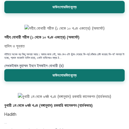
ডাউনলোডবিনামূল্যে
সহীহ বোখারী শরীফ (১ থেকে ১০ খণ্ড একত্রে) (অফসেট)
হাদিস ও সুন্নাত
বইটাতে অনেক বড় কিছু সমস্যা আছে। আমার জানা নেই, আর কেও এটা খুঁজে পেয়েছে কি-না/খোঁজার চেষ্টা করেছে কি-না! সমস্যা টা
হচ্ছে, প্রথম কয়েকটা হাদিস ছাড়া, একটা হাদিসেরও নম্বর ঠ...
লেখক
ইমাম মুহাম্মদ ইবনে ইসমাইল বোখারী (র)
ডাউনলোডবিনামূল্যে
বুখারী ১ম থেকে ৬ষষ্ঠ খণ্ড (বঙ্গানুবাদ) রকমারি কালেকশন (হার্ডকভার)
Hadith
...