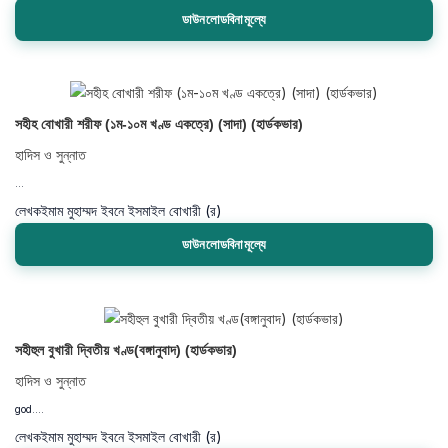
ডাউনলোডবিনামূল্যে
সহীহ বোখারী শরীফ (১ম-১০ম খণ্ড একত্রে) (সাদা) (হার্ডকভার)
হাদিস ও সুন্নাত
...
লেখক
ইমাম মুহাম্মদ ইবনে ইসমাইল বোখারী (র)
ডাউনলোডবিনামূল্যে
সহীহুল বুখারী দ্বিতীয় খণ্ড(বঙ্গানুবাদ) (হার্ডকভার)
হাদিস ও সুন্নাত
god....
লেখক
ইমাম মুহাম্মদ ইবনে ইসমাইল বোখারী (র)