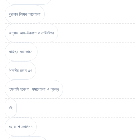
কুরআন বিষয়ক আলোচনা
অনুবাদ: আত্ম-উন্নয়ন ও মেডিটেশন
সাহিত্য সমালোচনা
শিক্ষনীয় মজার গল্প
ইসলামি গবেষণা, সমালোচনা ও প্রবন্ধ
বই
মহাকাশে মহামিলন