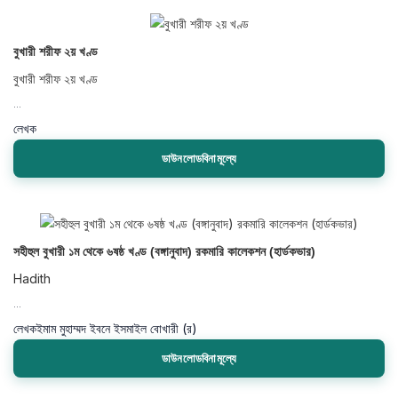
বুখারী শরীফ ২য় খণ্ড
বুখারী শরীফ ২য় খণ্ড
...
লেখক
ডাউনলোডবিনামূল্যে
সহীহুল বুখারী ১ম থেকে ৬ষষ্ঠ খণ্ড (বঙ্গানুবাদ) রকমারি কালেকশন (হার্ডকভার)
Hadith
...
লেখক
ইমাম মুহাম্মদ ইবনে ইসমাইল বোখারী (র)
ডাউনলোডবিনামূল্যে