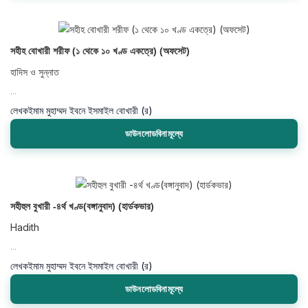
সহীহ বোখারী শরীফ (১ থেকে ১০ খণ্ড একত্রে) (অফসেট)
হাদিস ও সুন্নাত
...
লেখক
ইমাম মুহাম্মদ ইবনে ইসমাইল বোখারী (র)
ডাউনলোডবিনামূল্যে
সহীহুল বুখারী -৪র্থ খণ্ড(বঙ্গানুবাদ) (হার্ডকভার)
Hadith
...
লেখক
ইমাম মুহাম্মদ ইবনে ইসমাইল বোখারী (র)
ডাউনলোডবিনামূল্যে