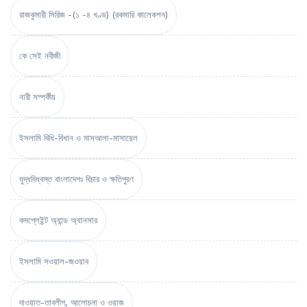
রাজকুমারী সিরিজ -(১ -৪ খণ্ড) (রকমারি কালেকশন)
কে সেই নবীজী
নারী সম্পর্কীয়
ইসলামি বিধি-বিধান ও মাসআলা-মাসায়েল
যুদ্ধবিধ্বস্ত বাংলাদেশঃ বিচার ও ক্ষতিপুরণ
কমপ্লেইন্ট অ্যান্ড অ্যানসার
ইসলামি সওয়াল-জওয়াব
দাওয়াত-তাবলীগ, আলোচনা ও ওয়াজ