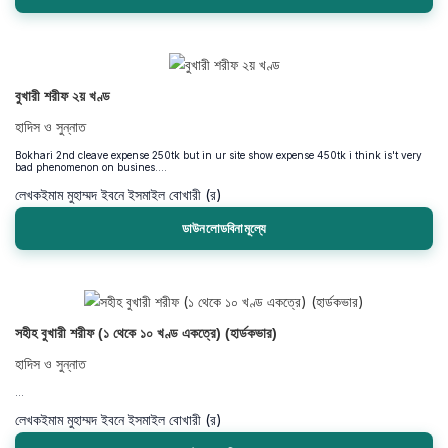
বুখারী শরীফ ২য় খণ্ড
হাদিস ও সুন্নাত
Bokhari 2nd cleave expense 250tk but in ur site show expense 450tk i think is't very
bad phenomenon on busines....
লেখক
ইমাম মুহাম্মদ ইবনে ইসমাইল বোখারী (র)
ডাউনলোডবিনামূল্যে
সহীহ বুখারী শরীফ (১ থেকে ১০ খণ্ড একত্রে) (হার্ডকভার)
হাদিস ও সুন্নাত
...
লেখক
ইমাম মুহাম্মদ ইবনে ইসমাইল বোখারী (র)