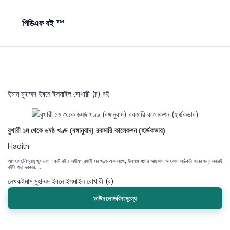
পিডিএফ বই ™
ইমাম মুহাম্মদ ইবনে ইসমাইল বোখারী (র) বই
বুখারী ১ম থেকে ৬ষষ্ঠ খণ্ড (বঙ্গানুবাদ) রকমারি কালেকশন (হার্ডকভার)
Hadith
আলহামদুলিল্লাহ্‌ খুব ভাল একটি বই। সহীহুল বুখারী সব খণ্ড এক সাথে, ইসলাম ধর্মের আহকাম আহকাম সঠিকটা জানর জন্য সবারই
বইটা পড়া দরকার....
লেখক
ইমাম মুহাম্মদ ইবনে ইসমাইল বোখারী (র)
ডাউনলোডবিনামূল্যে