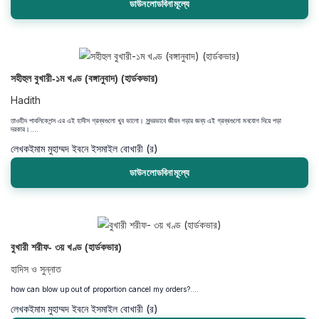
ডাউনলোডবিনামূল্যে
সহীহুল বুখারী-১ম খণ্ড (বঙ্গানুবাদ) (হার্ডকভার)
Hadith
তাওহীদ পাবলিকেশন্স এর এই হাদীস গ্রন্থগুলো খুব ভালো। সুন্দরভাবে জীবন গড়ার জন্য এই গ্রন্থগুলো মনযোগ দিয়ে পড়া
দরকার।....
লেখক
ইমাম মুহাম্মদ ইবনে ইসমাইল বোখারী (র)
ডাউনলোডবিনামূল্যে
বুখারী শরীফ- ৩য় খণ্ড (হার্ডকভার)
হাদিস ও সুন্নাত
how can blow up out of proportion cancel my orders?....
লেখক
ইমাম মুহাম্মদ ইবনে ইসমাইল বোখারী (র)