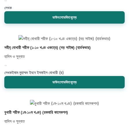
লেখক
ডাউনলোডবিনামূল্যে
সহীহ্ বোখারী শরীফ (১-১০ খণ্ড একত্রে) (বড় সাইজ) (হার্ডকভার)
হাদিস ও সুন্নাত
...
লেখক
ইমাম মুহাম্মদ ইবনে ইসমাইল বোখারী (র)
ডাউনলোডবিনামূল্যে
বুখারী শরীফ (১ম-১০ম খণ্ড) (রকমারি কালেকশন)
হাদিস ও সুন্নাত