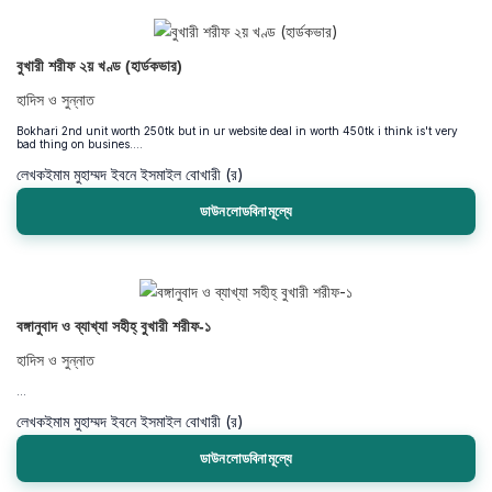
বুখারী শরীফ ২য় খণ্ড (হার্ডকভার)
হাদিস ও সুন্নাত
Bokhari 2nd unit worth 250tk but in ur website deal in worth 450tk i think is't very
bad thing on busines....
লেখক
ইমাম মুহাম্মদ ইবনে ইসমাইল বোখারী (র)
ডাউনলোডবিনামূল্যে
বঙ্গানুবাদ ও ব্যাখ্যা সহীহ্‌ বুখারী শরীফ-১
হাদিস ও সুন্নাত
...
লেখক
ইমাম মুহাম্মদ ইবনে ইসমাইল বোখারী (র)
ডাউনলোডবিনামূল্যে