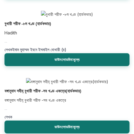
বুখারী শরীফ -৮ম খণ্ড (হার্ডকভার)
Hadith
...
লেখক
ইমাম মুহাম্মদ ইবনে ইসমাইল বোখারী (র)
ডাউনলোডবিনামূল্যে
বঙ্গানুবাদ সহীহ্ বুখারী শরীফ -সব খণ্ড একত্রে(হার্ডকভার)
বঙ্গানুবাদ সহীহ্ বুখারী শরীফ -সব খণ্ড একত্রে
...
লেখক
ডাউনলোডবিনামূল্যে