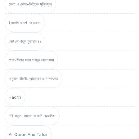
জেলা ও সেক্টর-ভিত্তিক মুক্তিযুদ্ধ
ইসলামি আদর্শ ও মতবাদ
সেট লোগাতুল কুরআন (১
মাতা-পিতার জন্য সবটুকু ভালোবাসা
অনুবাদ: জীবনী, স্মৃতিচারণ ও সাক্ষাৎকার
Hadith
নবি-রাসুল, সাহাবা ও অলি-আওলিয়া
Al-Quran And Tafsir