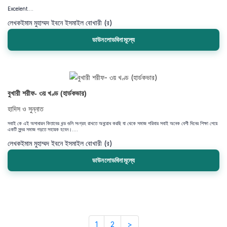
Excelent....
লেখক
ইমাম মুহাম্মদ ইবনে ইসমাইল বোখারী (র)
ডাউনলোডবিনামূল্যে
বুখারী শরীফ- ৩য় খণ্ড (হার্ডকভার)
হাদিস ও সুন্নাত
সবাই কে এই অসাধারন কিতাবের খন্ড গুলি সংগ্রহ রাখতে অনুরোধ করছি যা থেকে সমাজ পরিবার সবাই অনেক বেশী দিনের শিক্ষা পেয়ে
একটি সুন্দর সমাজ গড়তে সহায়ক হবেন।....
লেখক
ইমাম মুহাম্মদ ইবনে ইসমাইল বোখারী (র)
ডাউনলোডবিনামূল্যে
1
2
>