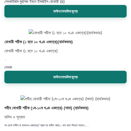
লেখক
ইমাম মুহাম্মদ ইবনে ইসমাইল বোখারী (র)
ডাউনলোডবিনামূল্যে
বোখারী শরীফ (১ হতে ১০ খণ্ড একত্রে)(হার্ডকভার)
বোখারী শরীফ (১ হতে ১০ খণ্ড একত্রে)
...
লেখক
ডাউনলোডবিনামূল্যে
সহীহ বোখারী শরীফ (১ম-১০ম খণ্ড একত্রে) (সাদা) (হার্ডকভার)
হাদিস ও সুন্নাত
সব গুলো হাদীস না থাকলেও গুরুত্বপূর্ণ প্রায় সব হাদীস আছে। কম দামে কিনতে পারেন।....