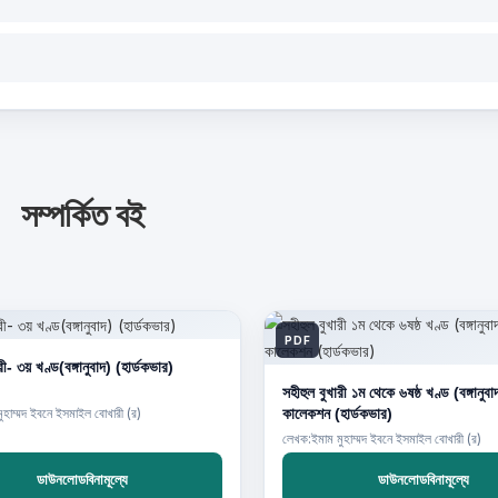
সম্পর্কিত বই
PDF
রী- ৩য় খণ্ড(বঙ্গানুবাদ) (হার্ডকভার)
সহীহুল বুখারী ১ম থেকে ৬ষষ্ঠ খণ্ড (বঙ্গানুব
কালেকশন (হার্ডকভার)
ুহাম্মদ ইবনে ইসমাইল বোখারী (র)
লেখক:ইমাম মুহাম্মদ ইবনে ইসমাইল বোখারী (র)
ডাউনলোডবিনামূল্যে
ডাউনলোডবিনামূল্যে