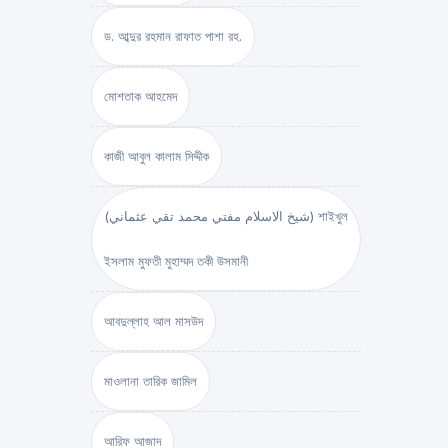
ড. আব্দুর রহমান রাফাত পাশা রহ.
মোশতাক আহমেদ
কাজী আবুল কালাম সিদ্দীক
(شيخ الاسلام مفتي محمد تقي عثماني) শাইখুল
ইসলাম মুফতী মুহাম্মদ তকী উসমানী
আবদুল্লাহ আল মাসউদ
মাওলানা তারিক জামিল
আরিফ আজাদ