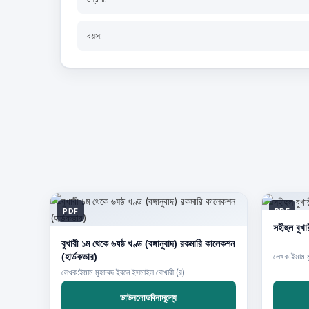
বয়স:
PDF
PDF
সহীহুল বুখা
বুখারী ১ম থেকে ৬ষষ্ঠ খণ্ড (বঙ্গানুবাদ) রকমারি কালেকশন
(হার্ডকভার)
লেখক:ইমাম ম
লেখক:ইমাম মুহাম্মদ ইবনে ইসমাইল বোখারী (র)
ডাউনলোডবিনামূল্যে