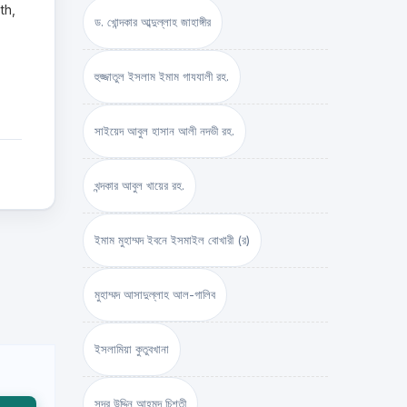
8th,
ড. খোন্দকার আব্দুল্লাহ জাহাঙ্গীর
হুজ্জাতুল ইসলাম ইমাম গাযযালী রহ.
সাইয়েদ আবুল হাসান আলী নদভী রহ.
খন্দকার আবুল খায়ের রহ.
ইমাম মুহাম্মদ ইবনে ইসমাইল বোখারী (র)
মুহাম্মদ আসাদুল্লাহ আল-গালিব
ইসলামিয়া কুতুবখানা
সদর উদ্দিন আহমদ চিশতী