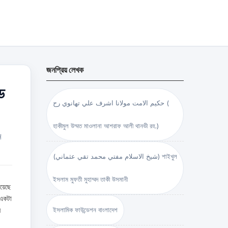
জনপ্রিয় লেখক
ড
حكيم الامت مولانا اشرف علي تهانوي رح (
হাকীমুল উম্মত মাওলানা আশরাফ আলী থানভী রহ.)
ন
(شيخ الاسلام مفتي محمد تقي عثماني) শাইখুল
ইসলাম মুফতী মুহাম্মদ তাকী উসমানী
য়েছে
 একটা
ন
ইসলামিক ফাউন্ডেশন বাংলাদেশ