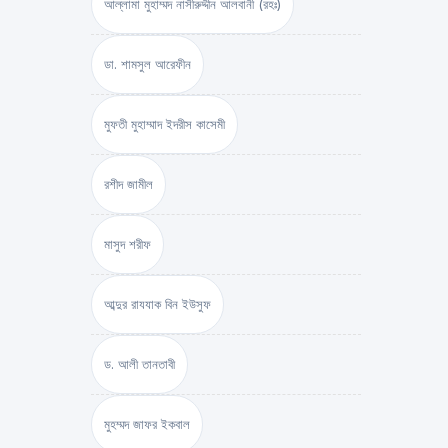
আল্লামা মুহাম্মদ নাসীরুদ্দীন আলবানী (রহঃ)
ডা. শামসুল আরেফীন
মুফতী মুহাম্মাদ ইদরীস কাসেমী
রশীদ জামীল
মাসুদ শরীফ
আব্দুর রাযযাক বিন ইউসুফ
ড. আলী তানতাবী
মুহম্মদ জাফর ইকবাল