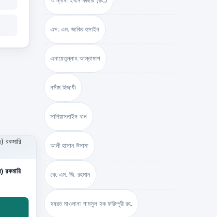
আল্লামা ইবনে কাছীর (রহ.)
এস. এম. জাকির হুসাইন
এনায়েতুল্লাহ আল্‌তামাশ
নসীম হিজাযী
সানিয়াসনাইন খান
আলী হাসান উসামা
াদ) রকমারি
কে. এম. জি. রহমান
হযরত মাওলানা শামসুল হক ফরিদপুরী রহ.