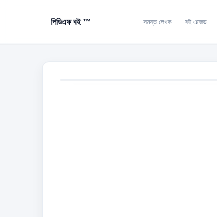
পিডিএফ বই ™
সমস্ত লেখক
বই এজেড