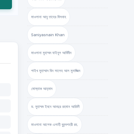
মাওলানা আবু তাহের মিসবাহ
Saniyasnain Khan
মাওলানা মুহাম্মদ যাইনুল আবিদীন
শাইখ মুহাম্মাদ বিন সালেহ আল মুনাজ্জিদ
মোস্তাক আহ্‌মাদ
ড. মুহাম্মদ ইবনে আবদুর রহমান আরিফী
মাওলানা আশেক এলাহী বুলন্দশহরী রহ.