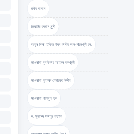
রকিব হাসান
জিয়াউর রহমান মুন্সী
আবুল ফিদা হাফিজ ইব্‌ন কাসীর আদ-দামেশ্‌কী রহ.
মাওলানা যুলফিকার আহমদ নকশবন্দী
মাওলানা মুহাম্মদ হেমায়েত উদ্দীন
মাওলানা শামসুল হক
ড. মুহাম্মদ ফজলুর রহমান