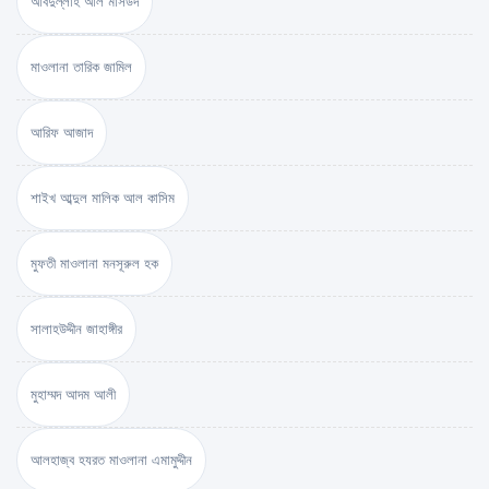
আবদুল্লাহ আল মাসউদ
মাওলানা তারিক জামিল
আরিফ আজাদ
শাইখ আব্দুল মালিক আল কাসিম
মুফতী মাওলানা মনসূরুল হক
সালাহউদ্দীন জাহাঙ্গীর
মুহাম্মদ আদম আলী
আলহাজ্ব হযরত মাওলানা এমামুদ্দীন