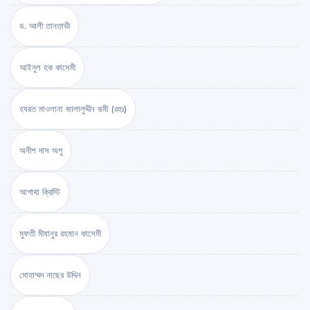
ড. আলী তানতাভী
আইনুল হক কাসেমী
হযরত মাওলানা জালালুদ্দীন রূমী (রহঃ)
অনীশ দাস অপু
আগাথা ক্রিস্টি
মুফতী মীযানুর রহমান কাসেমী
মোহাম্মদ নাছের উদ্দিন