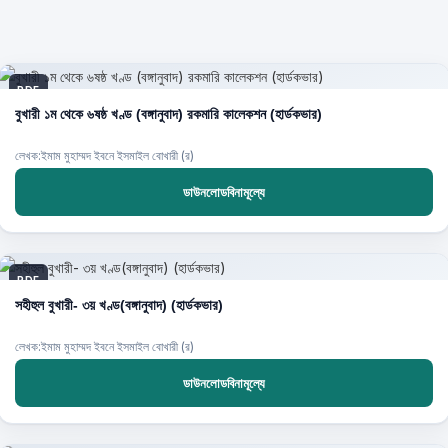
PDF
বুখারী ১ম থেকে ৬ষষ্ঠ খণ্ড (বঙ্গানুবাদ) রকমারি কালেকশন (হার্ডকভার)
লেখক:ইমাম মুহাম্মদ ইবনে ইসমাইল বোখারী (র)
ডাউনলোডবিনামূল্যে
PDF
সহীহুল বুখারী- ৩য় খণ্ড(বঙ্গানুবাদ) (হার্ডকভার)
লেখক:ইমাম মুহাম্মদ ইবনে ইসমাইল বোখারী (র)
ডাউনলোডবিনামূল্যে