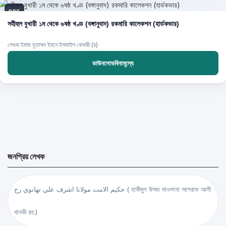
PDF
সহীহুল বুখারী ১ম থেকে ৬ষষ্ঠ খণ্ড (বঙ্গানুবাদ) রকমারি কালেকশন (হার্ডকভার)
লেখক:ইমাম মুহাম্মদ ইবনে ইসমাইল বোখারী (র)
ডাউনলোডবিনামূল্যে
জনপ্রিয় লেখক
حكيم الامت مولانا اشرف علي تهانوي رح ( হাকীমুল উম্মত মাওলানা আশরাফ আলী
থানভী রহ.)