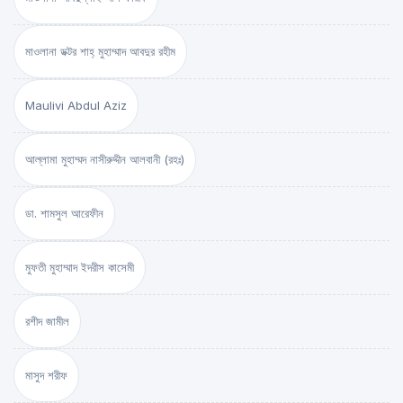
মাওলানা ডক্টর শাহ্‌ মুহাম্মাদ আবদুর রহীম
Maulivi Abdul Aziz
আল্লামা মুহাম্মদ নাসীরুদ্দীন আলবানী (রহঃ)
ডা. শামসুল আরেফীন
মুফতী মুহাম্মাদ ইদরীস কাসেমী
রশীদ জামীল
মাসুদ শরীফ