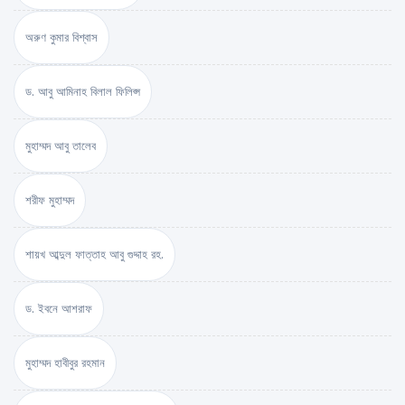
অরুণ কুমার বিশ্বাস
ড. আবু আমিনাহ বিলাল ফিলিপ্স
মুহাম্মদ আবু তালেব
শরীফ মুহাম্মদ
শায়খ আব্দুল ফাত্তাহ আবু গুদ্দাহ রহ.
ড. ইবনে আশরাফ
মুহাম্মদ হাবীবুর রহমান