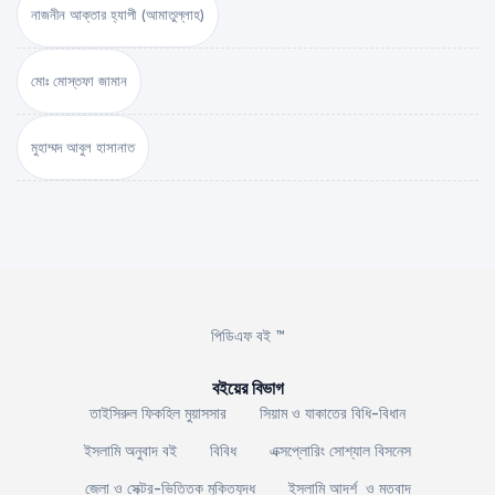
নাজনীন আক্তার হ্যাপী (আমাতুল্লাহ)
মোঃ মোস্তফা জামান
মুহাম্মদ আবুল হাসানাত
পিডিএফ বই ™
বইয়ের বিভাগ
তাইসিরুল ফিকহিল মুয়াসসার
সিয়াম ও যাকাতের বিধি-বিধান
ইসলামি অনুবাদ বই
বিবিধ
এক্সপ্লোরিং সোশ্যাল বিসনেস
জেলা ও সেক্টর-ভিত্তিক মুক্তিযুদ্ধ
ইসলামি আদর্শ ও মতবাদ