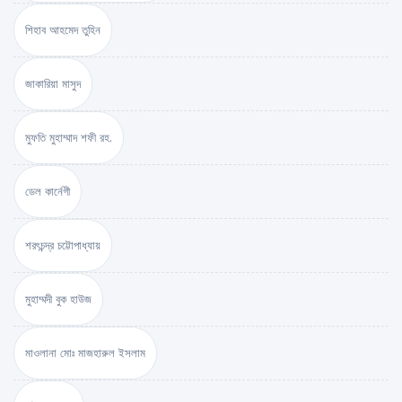
শিহাব আহমেদ তুহিন
জাকারিয়া মাসুদ
মুফতি মুহাম্মাদ শফী রহ.
ডেল কার্নেগী
শরৎচন্দ্র চট্টোপাধ্যায়
মুহাম্মদী বুক হাউজ
মাওলানা মোঃ মাজহারুল ইসলাম