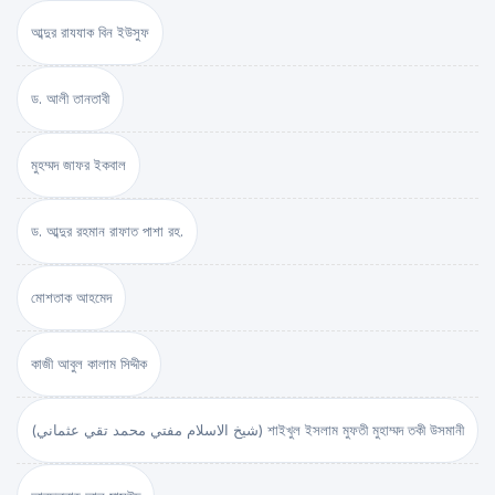
আব্দুর রাযযাক বিন ইউসুফ
ড. আলী তানতাবী
মুহম্মদ জাফর ইকবাল
ড. আব্দুর রহমান রাফাত পাশা রহ.
মোশতাক আহমেদ
কাজী আবুল কালাম সিদ্দীক
(شيخ الاسلام مفتي محمد تقي عثماني) শাইখুল ইসলাম মুফতী মুহাম্মদ তকী উসমানী