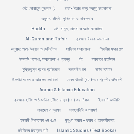
সেট লোগাতুল কুরআন (১
মাতা-পিতার জন্য সবটুকু ভালোবাসা
অনুবাদ: জীবনী, স্মৃতিচারণ ও সাক্ষাৎকার
Hadith
নবি-রাসুল, সাহাবা ও অলি-আওলিয়া
Al-Quran and Tafsir
কুরআন বিষয়ক আলোচনা
অনুবাদ: আত্ম-উন্নয়ন ও মেডিটেশন
সাহিত্য সমালোচনা
শিক্ষনীয় মজার গল্প
ইসলামি গবেষণা, সমালোচনা ও প্রবন্ধ
বই
মহাকাশে মহামিলন
মুক্তিযুদ্ধে প্রথম প্রতিরোধ
সমকালীন গল্প
লাইফ স্টাইল
ইসলামি আমল ও আমলের সহায়িকা
হযরহ থানভী (রহ.)-এর পছন্দনীয় ঘটনাবলী
Arabic & Islamic Education
কুরআন-হাদীস ও বৈজ্ঞানিক দৃষ্টিতে রাসূল (সা.) এর মিরাজ
ইসলামি অর্থনীতি
নানাদেশ ও ভ্রমণ
স্বাস্থ্যবিধি ও পরামর্শ
ইসলামী বিশ্বকোষ ৭ম খণ্ড
বুলূগুল মারাম - শব্দার্থ ও তাহক্বীকসহ
মনীষীদের চিরন্তন বাণী
Islamic Studies (Text Books)