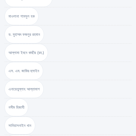
মাওলানা শামসুল হক
ড. মুহাম্মদ ফজলুর রহমান
আল্লামা ইবনে কাছীর (রহ.)
এস. এম. জাকির হুসাইন
এনায়েতুল্লাহ আল্‌তামাশ
নসীম হিজাযী
সানিয়াসনাইন খান