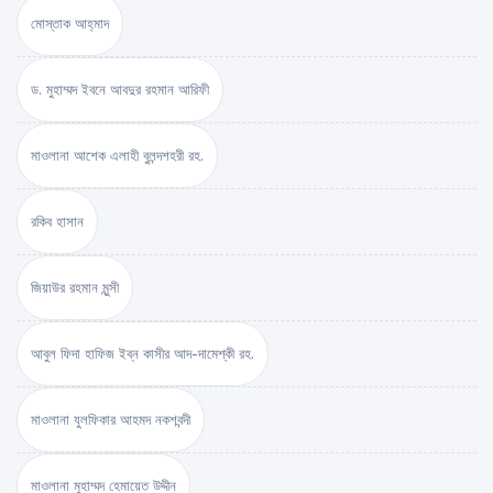
মোস্তাক আহ্‌মাদ
ড. মুহাম্মদ ইবনে আবদুর রহমান আরিফী
মাওলানা আশেক এলাহী বুলন্দশহরী রহ.
রকিব হাসান
জিয়াউর রহমান মুন্সী
আবুল ফিদা হাফিজ ইব্‌ন কাসীর আদ-দামেশ্‌কী রহ.
মাওলানা যুলফিকার আহমদ নকশবন্দী
মাওলানা মুহাম্মদ হেমায়েত উদ্দীন