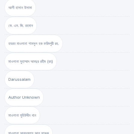
আলী হাসান উসামা
কে. এম. জি. রহমান
হযরত মাওলানা শামসুল হক ফরিদপুরী রহ.
মাওলানা মুহাম্মাদ আবদুর রহীম (রহ)
Darussalam
Author Unknown
মাওলানা মুহিউদ্দীন খান
মাওলানা আবদুল্লাহ আল ফারূক