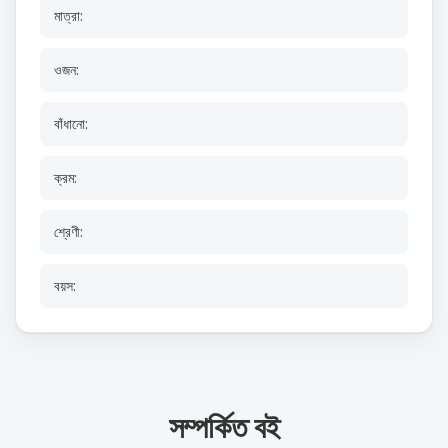
মাত্রা:
ওজন:
বাঁধানো:
ক্রম:
শ্রেণী:
বয়স:
সম্পর্কিত বই