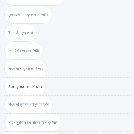
মুহাম্মদ আসাদুল্লাহ আল-গালিব
ইসলামিয়া কুতুবখানা
সদর উদ্দিন আহমদ চিশতী
মাওলানা আবু তাহের মিসবাহ
Saniyasnain Khan
মাওলানা মুহাম্মদ যাইনুল আবিদীন
শাইখ মুহাম্মাদ বিন সালেহ আল মুনাজ্জিদ