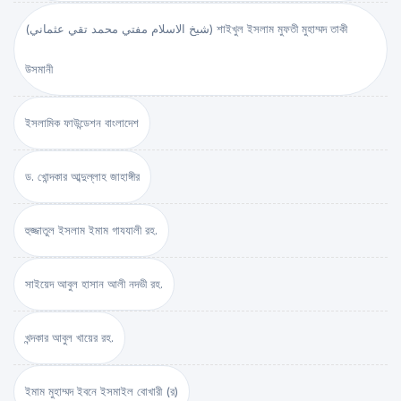
(شيخ الاسلام مفتي محمد تقي عثماني) শাইখুল ইসলাম মুফতী মুহাম্মদ তাকী
উসমানী
ইসলামিক ফাউন্ডেশন বাংলাদেশ
ড. খোন্দকার আব্দুল্লাহ জাহাঙ্গীর
হুজ্জাতুল ইসলাম ইমাম গাযযালী রহ.
সাইয়েদ আবুল হাসান আলী নদভী রহ.
খন্দকার আবুল খায়ের রহ.
ইমাম মুহাম্মদ ইবনে ইসমাইল বোখারী (র)