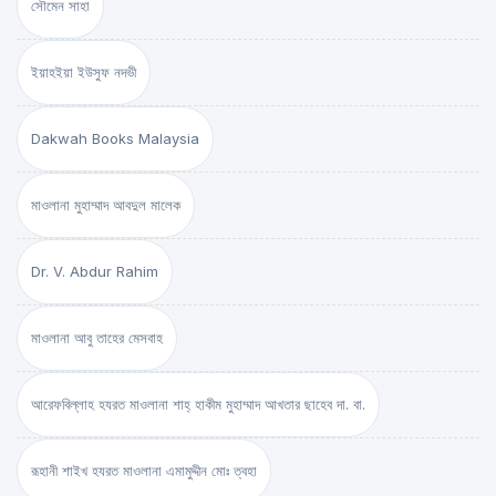
সৌমেন সাহা
ইয়াহইয়া ইউসুফ নদভী
Dakwah Books Malaysia
মাওলানা মুহাম্মাদ আবদুল মালেক
Dr. V. Abdur Rahim
মাওলানা আবু তাহের মেসবাহ
আরেফবিল্লাহ হযরত মাওলানা শাহ্ হাকীম মুহাম্মাদ আখতার ছাহেব দা. বা.
রূহানী শাইখ হযরত মাওলানা এমামুদ্দীন মোঃ ত্বহা