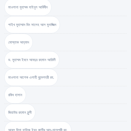
মাওলানা মুহাম্মদ যাইনুল আবিদীন
শাইখ মুহাম্মাদ বিন সালেহ আল মুনাজ্জিদ
মোস্তাক আহ্‌মাদ
ড. মুহাম্মদ ইবনে আবদুর রহমান আরিফী
মাওলানা আশেক এলাহী বুলন্দশহরী রহ.
রকিব হাসান
জিয়াউর রহমান মুন্সী
আবুল ফিদা হাফিজ ইব্‌ন কাসীর আদ-দামেশ্‌কী রহ.