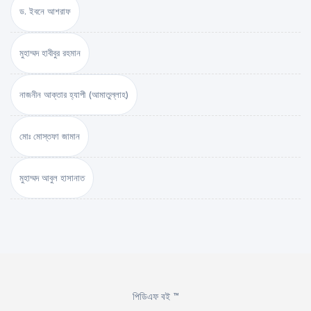
ড. ইবনে আশরাফ
মুহাম্মদ হাবীবুর রহমান
নাজনীন আক্তার হ্যাপী (আমাতুল্লাহ)
মোঃ মোস্তফা জামান
মুহাম্মদ আবুল হাসানাত
পিডিএফ বই ™