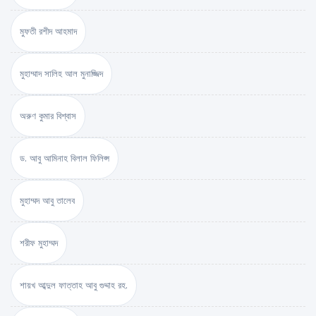
মুফতী রশীদ আহমাদ
মুহাম্মাদ সালিহ আল মুনাজ্জিদ
অরুণ কুমার বিশ্বাস
ড. আবু আমিনাহ বিলাল ফিলিপ্স
মুহাম্মদ আবু তালেব
শরীফ মুহাম্মদ
শায়খ আব্দুল ফাত্তাহ আবু গুদ্দাহ রহ.