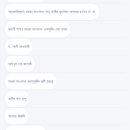
আরেফবিল্লাহ হযরত মাওলানা শাহ্ হাকীম মুহাম্মাদ আখতার ছাহেব দা. বা.
রূহানী শাইখ হযরত মাওলানা এমামুদ্দীন মোঃ ত্বহা
ড. আলী তানতাভী
আইনুল হক কাসেমী
হযরত মাওলানা জালালুদ্দীন রূমী (রহঃ)
অনীশ দাস অপু
আগাথা ক্রিস্টি