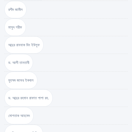
রশীদ জামীল
মাসুদ শরীফ
আব্দুর রাযযাক বিন ইউসুফ
ড. আলী তানতাবী
মুহম্মদ জাফর ইকবাল
ড. আব্দুর রহমান রাফাত পাশা রহ.
মোশতাক আহমেদ