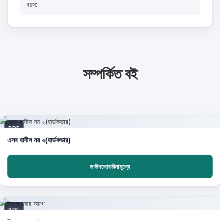
বয়স:
সম্পর্কিত বই
PDF
এসব হাদীস নয় ২(হার্ডকভার)
ডাউনলোডবিনামূল্যে
PDF