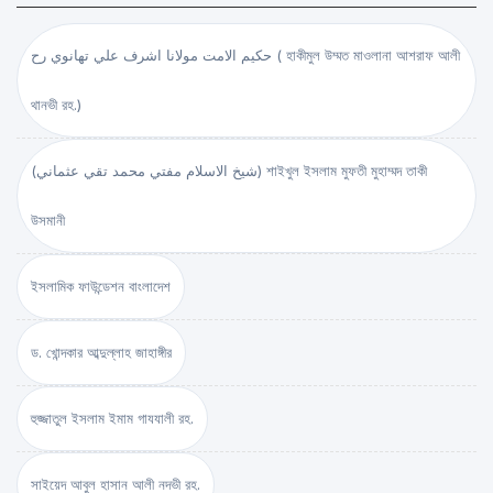
حكيم الامت مولانا اشرف علي تهانوي رح ( হাকীমুল উম্মত মাওলানা আশরাফ আলী
থানভী রহ.)
(شيخ الاسلام مفتي محمد تقي عثماني) শাইখুল ইসলাম মুফতী মুহাম্মদ তাকী
উসমানী
ইসলামিক ফাউন্ডেশন বাংলাদেশ
ড. খোন্দকার আব্দুল্লাহ জাহাঙ্গীর
হুজ্জাতুল ইসলাম ইমাম গাযযালী রহ.
সাইয়েদ আবুল হাসান আলী নদভী রহ.