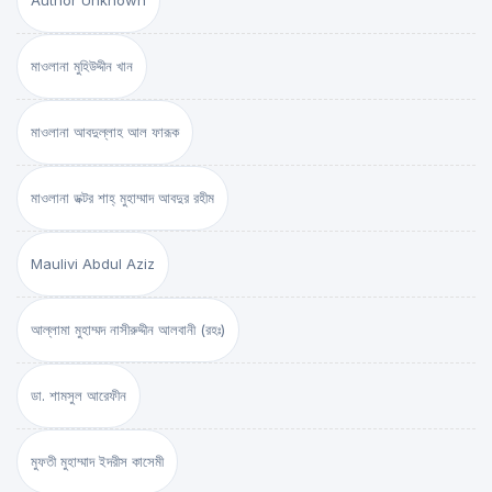
Author Unknown
মাওলানা মুহিউদ্দীন খান
মাওলানা আবদুল্লাহ আল ফারূক
মাওলানা ডক্টর শাহ্‌ মুহাম্মাদ আবদুর রহীম
Maulivi Abdul Aziz
আল্লামা মুহাম্মদ নাসীরুদ্দীন আলবানী (রহঃ)
ডা. শামসুল আরেফীন
মুফতী মুহাম্মাদ ইদরীস কাসেমী