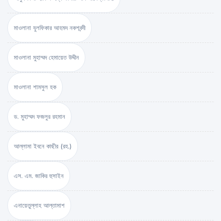
মাওলানা যুলফিকার আহমদ নকশবন্দী
মাওলানা মুহাম্মদ হেমায়েত উদ্দীন
মাওলানা শামসুল হক
ড. মুহাম্মদ ফজলুর রহমান
আল্লামা ইবনে কাছীর (রহ.)
এস. এম. জাকির হুসাইন
এনায়েতুল্লাহ আল্‌তামাশ