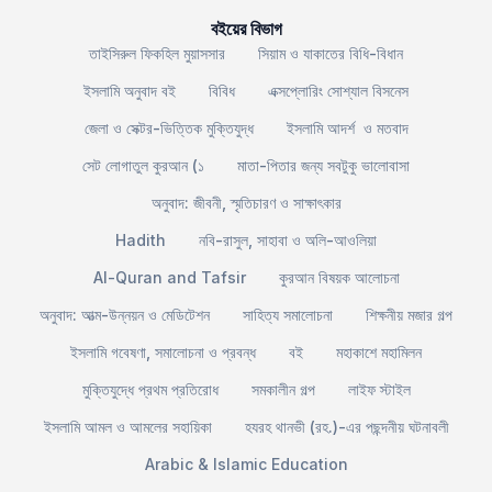
বইয়ের বিভাগ
তাইসিরুল ফিকহিল মুয়াসসার
সিয়াম ও যাকাতের বিধি-বিধান
ইসলামি অনুবাদ বই
বিবিধ
এক্সপ্লোরিং সোশ্যাল বিসনেস
জেলা ও সেক্টর-ভিত্তিক মুক্তিযুদ্ধ
ইসলামি আদর্শ ও মতবাদ
সেট লোগাতুল কুরআন (১
মাতা-পিতার জন্য সবটুকু ভালোবাসা
অনুবাদ: জীবনী, স্মৃতিচারণ ও সাক্ষাৎকার
Hadith
নবি-রাসুল, সাহাবা ও অলি-আওলিয়া
Al-Quran and Tafsir
কুরআন বিষয়ক আলোচনা
অনুবাদ: আত্ম-উন্নয়ন ও মেডিটেশন
সাহিত্য সমালোচনা
শিক্ষনীয় মজার গল্প
ইসলামি গবেষণা, সমালোচনা ও প্রবন্ধ
বই
মহাকাশে মহামিলন
মুক্তিযুদ্ধে প্রথম প্রতিরোধ
সমকালীন গল্প
লাইফ স্টাইল
ইসলামি আমল ও আমলের সহায়িকা
হযরহ থানভী (রহ.)-এর পছন্দনীয় ঘটনাবলী
Arabic & Islamic Education