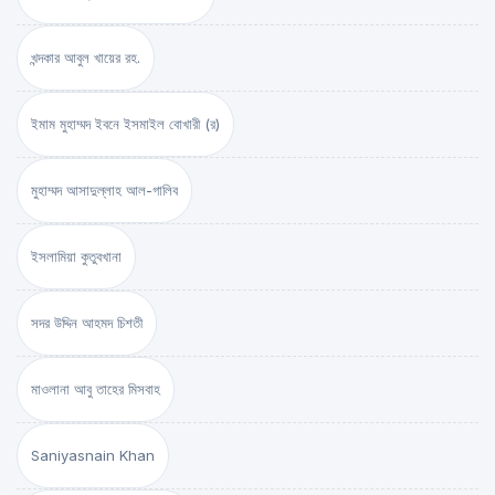
খন্দকার আবুল খায়ের রহ.
ইমাম মুহাম্মদ ইবনে ইসমাইল বোখারী (র)
মুহাম্মদ আসাদুল্লাহ আল-গালিব
ইসলামিয়া কুতুবখানা
সদর উদ্দিন আহমদ চিশতী
মাওলানা আবু তাহের মিসবাহ
Saniyasnain Khan