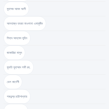
মুহাম্মদ আদম আলী
আলহাজ্ব হযরত মাওলানা এমামুদ্দীন
শিহাব আহমেদ তুহিন
জাকারিয়া মাসুদ
মুফতি মুহাম্মাদ শফী রহ.
ডেল কার্নেগী
শরৎচন্দ্র চট্টোপাধ্যায়