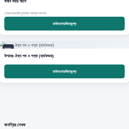
ঈমান সবার আগে
লেখক:মাওলানা মুহাম্মাদ আবদুল মালেক
ডাউনলোডবিনামূল্যে
PDF
উম্মাহর ঐক্য পথ ও পন্থা (হার্ডকভার)
ডাউনলোডবিনামূল্যে
জনপ্রিয় লেখক