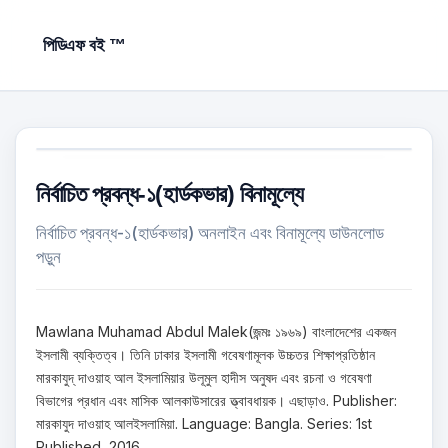
পিডিএফ বই ™
নির্বাচিত প্রবন্ধ-১(হার্ডকভার) বিনামূল্যে
নির্বাচিত প্রবন্ধ-১(হার্ডকভার) অনলাইন এবং বিনামূল্যে ডাউনলোড
পড়ুন
Mawlana Muhamad Abdul Malek(জন্মঃ ১৯৬৯) বাংলাদেশের একজন
ইসলামী ব্যক্তিত্ব। তিনি ঢাকার ইসলামী গবেষণামূলক উচ্চতর শিক্ষাপ্রতিষ্ঠান
মারকাযুদ্ দাওয়াহ আল ইসলামিয়ার উলূমুল হাদীস অনুষদ এবং রচনা ও গবেষণা
বিভাগের প্রধান এবং মাসিক আলকাউসারের ত্ত্বাবধায়ক। এছাড়াও. Publisher:
মারকাযুদ দাওয়াহ আলইসলামিয়া. Language: Bangla. Series: 1st
Published, 2016.