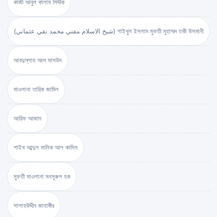
কাজী আবুল কালাম সিদ্দীক
(شيخ الاسلام مفتي محمد تقي عثماني) শাইখুল ইসলাম মুফতী মুহাম্মদ তকী উসমানী
আবদুল্লাহ আল মাসউদ
মাওলানা তারিক জামিল
আরিফ আজাদ
শাইখ আব্দুল মালিক আল কাসিম
মুফতী মাওলানা মনসূরুল হক
সালাহউদ্দীন জাহাঙ্গীর