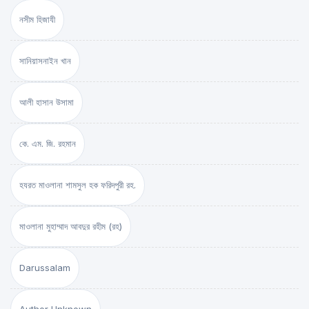
নসীম হিজাযী
সানিয়াসনাইন খান
আলী হাসান উসামা
কে. এম. জি. রহমান
হযরত মাওলানা শামসুল হক ফরিদপুরী রহ.
মাওলানা মুহাম্মাদ আবদুর রহীম (রহ)
Darussalam