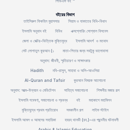
পিডিএফ বই ™
বইয়ের বিভাগ
তাইসিরুল ফিকহিল মুয়াসসার
সিয়াম ও যাকাতের বিধি-বিধান
ইসলামি অনুবাদ বই
বিবিধ
এক্সপ্লোরিং সোশ্যাল বিসনেস
জেলা ও সেক্টর-ভিত্তিক মুক্তিযুদ্ধ
ইসলামি আদর্শ ও মতবাদ
সেট লোগাতুল কুরআন (১
মাতা-পিতার জন্য সবটুকু ভালোবাসা
অনুবাদ: জীবনী, স্মৃতিচারণ ও সাক্ষাৎকার
Hadith
নবি-রাসুল, সাহাবা ও অলি-আওলিয়া
Al-Quran and Tafsir
কুরআন বিষয়ক আলোচনা
অনুবাদ: আত্ম-উন্নয়ন ও মেডিটেশন
সাহিত্য সমালোচনা
শিক্ষনীয় মজার গল্প
ইসলামি গবেষণা, সমালোচনা ও প্রবন্ধ
বই
মহাকাশে মহামিলন
মুক্তিযুদ্ধে প্রথম প্রতিরোধ
সমকালীন গল্প
লাইফ স্টাইল
ইসলামি আমল ও আমলের সহায়িকা
হযরহ থানভী (রহ.)-এর পছন্দনীয় ঘটনাবলী
Arabic & Islamic Education