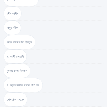
রশীদ জামীল
মাসুদ শরীফ
আব্দুর রাযযাক বিন ইউসুফ
ড. আলী তানতাবী
মুহম্মদ জাফর ইকবাল
ড. আব্দুর রহমান রাফাত পাশা রহ.
মোশতাক আহমেদ