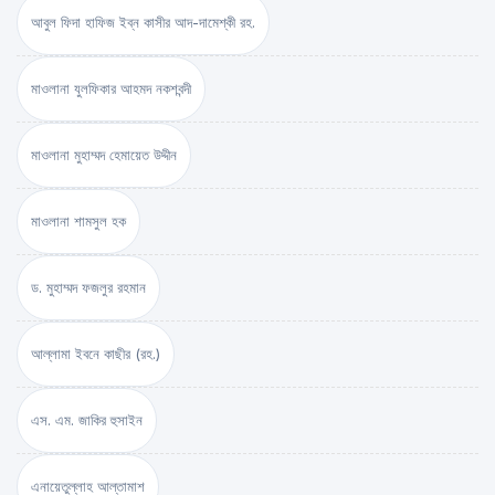
আবুল ফিদা হাফিজ ইব্‌ন কাসীর আদ-দামেশ্‌কী রহ.
মাওলানা যুলফিকার আহমদ নকশবন্দী
মাওলানা মুহাম্মদ হেমায়েত উদ্দীন
মাওলানা শামসুল হক
ড. মুহাম্মদ ফজলুর রহমান
আল্লামা ইবনে কাছীর (রহ.)
এস. এম. জাকির হুসাইন
এনায়েতুল্লাহ আল্‌তামাশ