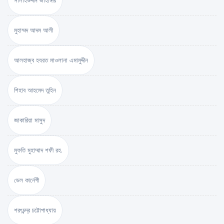
সালাহউদ্দীন জাহাঙ্গীর
মুহাম্মদ আদম আলী
আলহাজ্ব হযরত মাওলানা এমামুদ্দীন
শিহাব আহমেদ তুহিন
জাকারিয়া মাসুদ
মুফতি মুহাম্মাদ শফী রহ.
ডেল কার্নেগী
শরৎচন্দ্র চট্টোপাধ্যায়