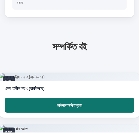
বয়স:
সম্পর্কিত বই
PDF
এসব হাদীস নয় ২(হার্ডকভার)
ডাউনলোডবিনামূল্যে
PDF