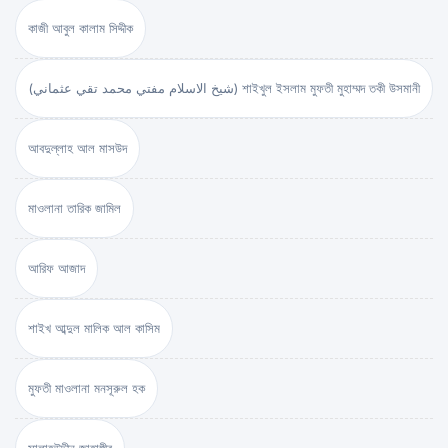
কাজী আবুল কালাম সিদ্দীক
(شيخ الاسلام مفتي محمد تقي عثماني) শাইখুল ইসলাম মুফতী মুহাম্মদ তকী উসমানী
আবদুল্লাহ আল মাসউদ
মাওলানা তারিক জামিল
আরিফ আজাদ
শাইখ আব্দুল মালিক আল কাসিম
মুফতী মাওলানা মনসূরুল হক