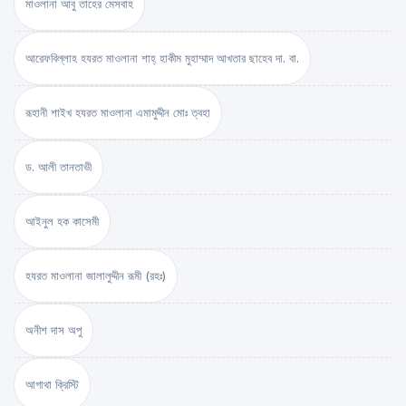
মাওলানা আবু তাহের মেসবাহ
আরেফবিল্লাহ হযরত মাওলানা শাহ্ হাকীম মুহাম্মাদ আখতার ছাহেব দা. বা.
রূহানী শাইখ হযরত মাওলানা এমামুদ্দীন মোঃ ত্বহা
ড. আলী তানতাভী
আইনুল হক কাসেমী
হযরত মাওলানা জালালুদ্দীন রূমী (রহঃ)
অনীশ দাস অপু
আগাথা ক্রিস্টি