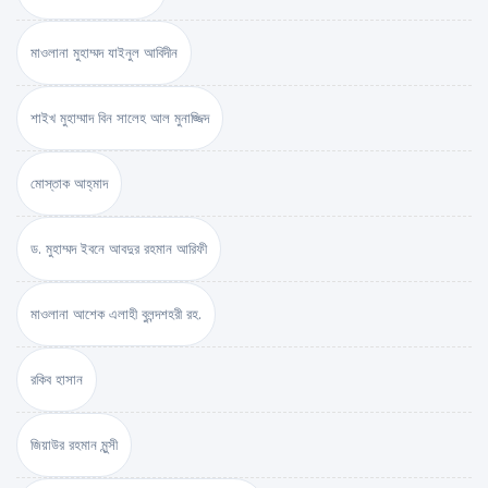
মাওলানা মুহাম্মদ যাইনুল আবিদীন
শাইখ মুহাম্মাদ বিন সালেহ আল মুনাজ্জিদ
মোস্তাক আহ্‌মাদ
ড. মুহাম্মদ ইবনে আবদুর রহমান আরিফী
মাওলানা আশেক এলাহী বুলন্দশহরী রহ.
রকিব হাসান
জিয়াউর রহমান মুন্সী