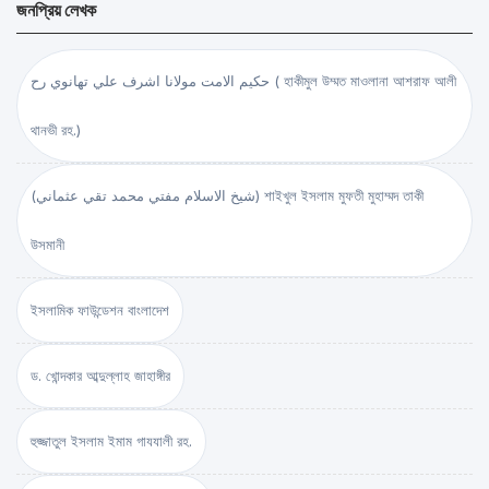
জনপ্রিয় লেখক
حكيم الامت مولانا اشرف علي تهانوي رح ( হাকীমুল উম্মত মাওলানা আশরাফ আলী
থানভী রহ.)
(شيخ الاسلام مفتي محمد تقي عثماني) শাইখুল ইসলাম মুফতী মুহাম্মদ তাকী
উসমানী
ইসলামিক ফাউন্ডেশন বাংলাদেশ
ড. খোন্দকার আব্দুল্লাহ জাহাঙ্গীর
হুজ্জাতুল ইসলাম ইমাম গাযযালী রহ.