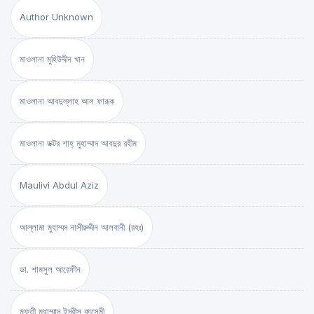
Author Unknown
মাওলানা মুহিউদ্দীন খান
মাওলানা আবদুল্লাহ আল ফারূক
মাওলানা ডক্টর শাহ্‌ মুহাম্মাদ আবদুর রহীম
Maulivi Abdul Aziz
আল্লামা মুহাম্মদ নাসীরুদ্দীন আলবানী (রহঃ)
ডা. শামসুল আরেফীন
মুফতী মুহাম্মাদ ইদরীস কাসেমী