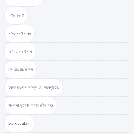
নসীম হিজাযী
সানিয়াসনাইন খান
আলী হাসান উসামা
কে. এম. জি. রহমান
হযরত মাওলানা শামসুল হক ফরিদপুরী রহ.
মাওলানা মুহাম্মাদ আবদুর রহীম (রহ)
Darussalam