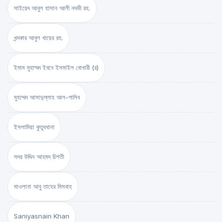
সাইয়েদ আবুল হাসান আলী নদভী রহ.
খন্দকার আবুল খায়ের রহ.
ইমাম মুহাম্মদ ইবনে ইসমাইল বোখারী (র)
মুহাম্মদ আসাদুল্লাহ আল-গালিব
ইসলামিয়া কুতুবখানা
সদর উদ্দিন আহমদ চিশতী
মাওলানা আবু তাহের মিসবাহ
Saniyasnain Khan