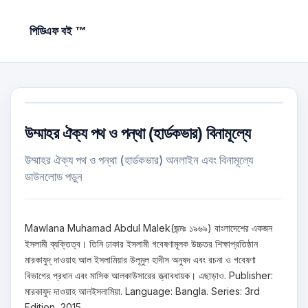
পিডিএফ বই ™
উম্মাহর ঐক্য পথ ও পন্থা (হার্ডকভার) বিনামূল্যে
উম্মাহর ঐক্য পথ ও পন্থা (হার্ডকভার) অনলাইন এবং বিনামূল্যে
ডাউনলোড পড়ুন
Mawlana Muhamad Abdul Malek(জন্মঃ ১৯৬৯) বাংলাদেশের একজন
ইসলামী ব্যক্তিত্ব। তিনি ঢাকার ইসলামী গবেষণামূলক উচ্চতর শিক্ষাপ্রতিষ্ঠান
মারকাযুদ্ দাওয়াহ আল ইসলামিয়ার উলূমুল হাদীস অনুষদ এবং রচনা ও গবেষণা
বিভাগের প্রধান এবং মাসিক আলকাউসারের ত্ত্বাবধায়ক। এছাড়াও. Publisher:
মারকাযুদ দাওয়াহ আলইসলামিয়া. Language: Bangla. Series: 3rd
Edition, 2015.