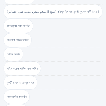
(شيخ الاسلام مفتي محمد تقي عثماني) শাইখুল ইসলাম মুফতী মুহাম্মদ তকী উসমানী
আবদুল্লাহ আল মাসউদ
মাওলানা তারিক জামিল
আরিফ আজাদ
শাইখ আব্দুল মালিক আল কাসিম
মুফতী মাওলানা মনসূরুল হক
সালাহউদ্দীন জাহাঙ্গীর