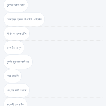
মুহাম্মদ আদম আলী
আলহাজ্ব হযরত মাওলানা এমামুদ্দীন
শিহাব আহমেদ তুহিন
জাকারিয়া মাসুদ
মুফতি মুহাম্মাদ শফী রহ.
ডেল কার্নেগী
শরৎচন্দ্র চট্টোপাধ্যায়
মুহাম্মদী বুক হাউজ