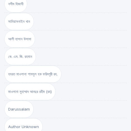
নসীম হিজাযী
সানিয়াসনাইন খান
আলী হাসান উসামা
কে. এম. জি. রহমান
হযরত মাওলানা শামসুল হক ফরিদপুরী রহ.
মাওলানা মুহাম্মাদ আবদুর রহীম (রহ)
Darussalam
Author Unknown