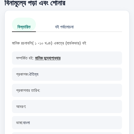
বিনামূল্যে পড়া এবং শোনার
বিস্তারিত
বই পর্যালোচনা
মানিক রচনাবলি( ১ -১০ খণ্ড) একত্রে (হার্ডকভার) বই
সম্পর্কিত বই:
মানিক বন্দ্যোপাধ্যায়
প্রকাশক:
ঐতিহ্য
প্রকাশনার তারিখ:
আবরণ:
ভাষা:
বাংলা