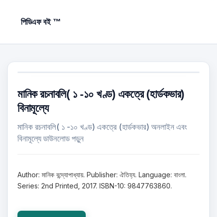
পিডিএফ বই ™
মানিক রচনাবলি( ১ -১০ খণ্ড) একত্রে (হার্ডকভার)
বিনামূল্যে
মানিক রচনাবলি( ১ -১০ খণ্ড) একত্রে (হার্ডকভার) অনলাইন এবং
বিনামূল্যে ডাউনলোড পড়ুন
Author: মানিক বন্দ্যোপাধ্যায়. Publisher: ঐতিহ্য. Language: বাংলা.
Series: 2nd Printed, 2017. ISBN-10: 9847763860.