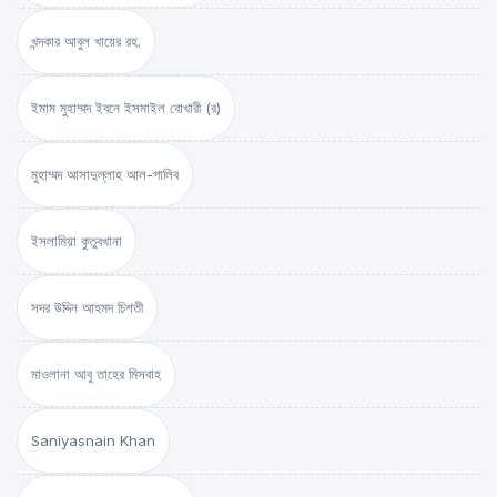
খন্দকার আবুল খায়ের রহ.
ইমাম মুহাম্মদ ইবনে ইসমাইল বোখারী (র)
মুহাম্মদ আসাদুল্লাহ আল-গালিব
ইসলামিয়া কুতুবখানা
সদর উদ্দিন আহমদ চিশতী
মাওলানা আবু তাহের মিসবাহ
Saniyasnain Khan