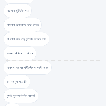
মাওলানা মুহিউদ্দীন খান
মাওলানা আবদুল্লাহ আল ফারূক
মাওলানা ডক্টর শাহ্‌ মুহাম্মাদ আবদুর রহীম
Maulivi Abdul Aziz
আল্লামা মুহাম্মদ নাসীরুদ্দীন আলবানী (রহঃ)
ডা. শামসুল আরেফীন
মুফতী মুহাম্মাদ ইদরীস কাসেমী