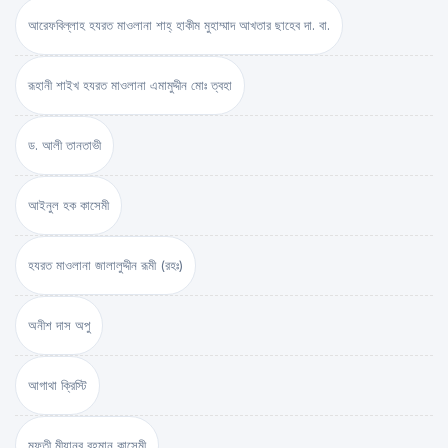
আরেফবিল্লাহ হযরত মাওলানা শাহ্ হাকীম মুহাম্মাদ আখতার ছাহেব দা. বা.
রূহানী শাইখ হযরত মাওলানা এমামুদ্দীন মোঃ ত্বহা
ড. আলী তানতাভী
আইনুল হক কাসেমী
হযরত মাওলানা জালালুদ্দীন রূমী (রহঃ)
অনীশ দাস অপু
আগাথা ক্রিস্টি
মুফতী মীযানুর রহমান কাসেমী