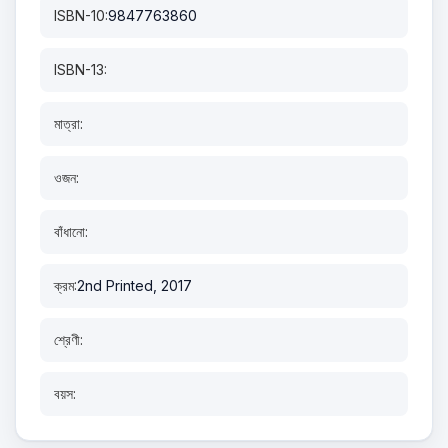
ISBN-10:
9847763860
ISBN-13:
মাত্রা:
ওজন:
বাঁধানো:
ক্রম:
2nd Printed, 2017
শ্রেণী:
বয়স: