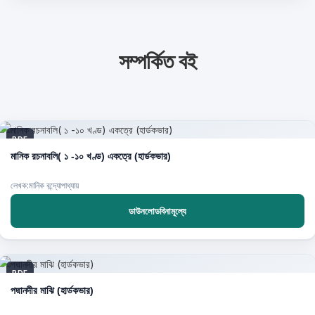
সম্পর্কিত বই
PDF
মানিক রচনাবলি( ১ -১০ খণ্ড) একত্রে (হার্ডকভার)
লেখক:মানিক বন্দ্যোপাধ্যায়
ডাউনলোডবিনামূল্যে
PDF
পদ্মানদীর মাঝি (হার্ডকভার)