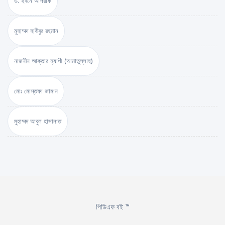
ড. ইবনে আশরাফ
মুহাম্মদ হাবীবুর রহমান
নাজনীন আক্তার হ্যাপী (আমাতুল্লাহ)
মোঃ মোস্তফা জামান
মুহাম্মদ আবুল হাসানাত
পিডিএফ বই ™