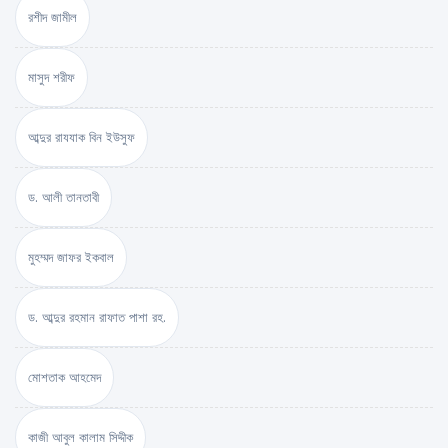
রশীদ জামীল
মাসুদ শরীফ
আব্দুর রাযযাক বিন ইউসুফ
ড. আলী তানতাবী
মুহম্মদ জাফর ইকবাল
ড. আব্দুর রহমান রাফাত পাশা রহ.
মোশতাক আহমেদ
কাজী আবুল কালাম সিদ্দীক