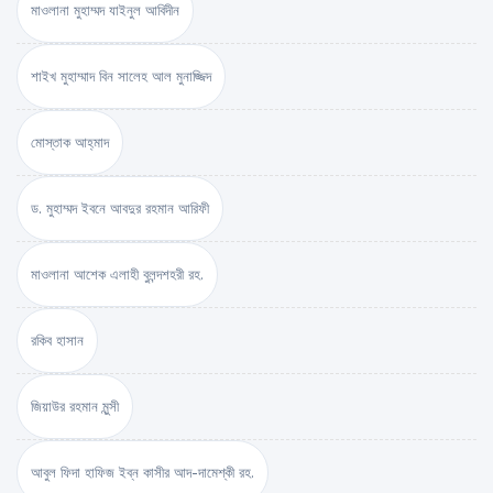
মাওলানা মুহাম্মদ যাইনুল আবিদীন
শাইখ মুহাম্মাদ বিন সালেহ আল মুনাজ্জিদ
মোস্তাক আহ্‌মাদ
ড. মুহাম্মদ ইবনে আবদুর রহমান আরিফী
মাওলানা আশেক এলাহী বুলন্দশহরী রহ.
রকিব হাসান
জিয়াউর রহমান মুন্সী
আবুল ফিদা হাফিজ ইব্‌ন কাসীর আদ-দামেশ্‌কী রহ.