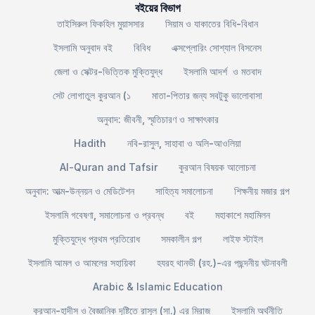
বইয়ের বিভাগ
তাইসিরুল ফিকহিল মুয়াসসার
সিয়াম ও যাকাতের বিধি-বিধান
ইসলামি অনুবাদ বই
বিবিধ
এক্সপ্লোরিং সোশ্যাল বিসনেস
জেলা ও সেক্টর-ভিত্তিক মুক্তিযুদ্ধ
ইসলামি আদর্শ ও মতবাদ
সেট লোগাতুল কুরআন (১
মাতা-পিতার জন্য সবটুকু ভালোবাসা
অনুবাদ: জীবনী, স্মৃতিচারণ ও সাক্ষাৎকার
Hadith
নবি-রাসুল, সাহাবা ও অলি-আওলিয়া
Al-Quran and Tafsir
কুরআন বিষয়ক আলোচনা
অনুবাদ: আত্ম-উন্নয়ন ও মেডিটেশন
সাহিত্য সমালোচনা
শিক্ষনীয় মজার গল্প
ইসলামি গবেষণা, সমালোচনা ও প্রবন্ধ
বই
মহাকাশে মহামিলন
মুক্তিযুদ্ধে প্রথম প্রতিরোধ
সমকালীন গল্প
লাইফ স্টাইল
ইসলামি আমল ও আমলের সহায়িকা
হযরহ থানভী (রহ.)-এর পছন্দনীয় ঘটনাবলী
Arabic & Islamic Education
কুরআন-হাদীস ও বৈজ্ঞানিক দৃষ্টিতে রাসূল (সা.) এর মিরাজ
ইসলামি অর্থনীতি