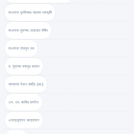
মাওলানা যুলফিকার আহমদ নকশবন্দী
মাওলানা মুহাম্মদ হেমায়েত উদ্দীন
মাওলানা শামসুল হক
ড. মুহাম্মদ ফজলুর রহমান
আল্লামা ইবনে কাছীর (রহ.)
এস. এম. জাকির হুসাইন
এনায়েতুল্লাহ আল্‌তামাশ