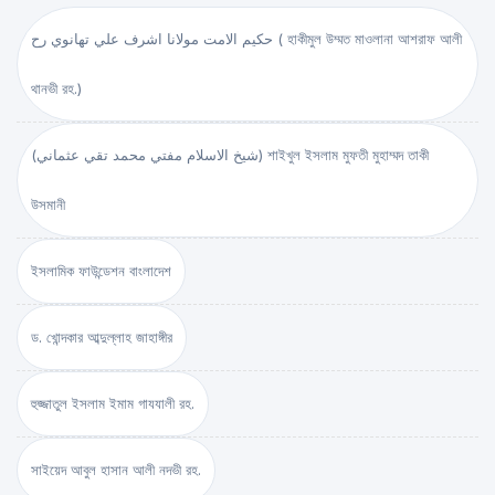
حكيم الامت مولانا اشرف علي تهانوي رح ( হাকীমুল উম্মত মাওলানা আশরাফ আলী
থানভী রহ.)
(شيخ الاسلام مفتي محمد تقي عثماني) শাইখুল ইসলাম মুফতী মুহাম্মদ তাকী
উসমানী
ইসলামিক ফাউন্ডেশন বাংলাদেশ
ড. খোন্দকার আব্দুল্লাহ জাহাঙ্গীর
হুজ্জাতুল ইসলাম ইমাম গাযযালী রহ.
সাইয়েদ আবুল হাসান আলী নদভী রহ.