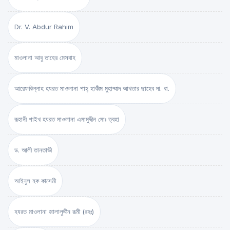
Dr. V. Abdur Rahim
মাওলানা আবু তাহের মেসবাহ
আরেফবিল্লাহ হযরত মাওলানা শাহ্ হাকীম মুহাম্মাদ আখতার ছাহেব দা. বা.
রূহানী শাইখ হযরত মাওলানা এমামুদ্দীন মোঃ ত্বহা
ড. আলী তানতাভী
আইনুল হক কাসেমী
হযরত মাওলানা জালালুদ্দীন রূমী (রহঃ)