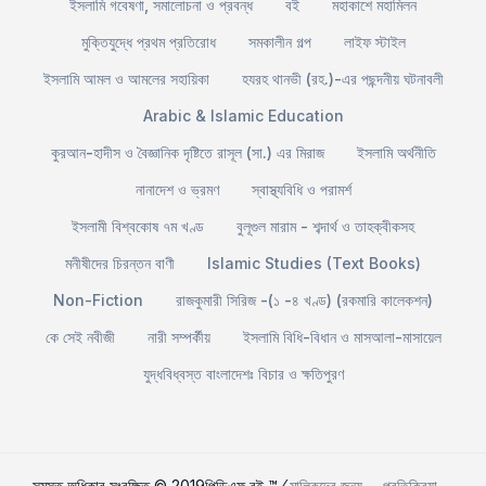
ইসলামি গবেষণা, সমালোচনা ও প্রবন্ধ
বই
মহাকাশে মহামিলন
মুক্তিযুদ্ধে প্রথম প্রতিরোধ
সমকালীন গল্প
লাইফ স্টাইল
ইসলামি আমল ও আমলের সহায়িকা
হযরহ থানভী (রহ.)-এর পছন্দনীয় ঘটনাবলী
Arabic & Islamic Education
কুরআন-হাদীস ও বৈজ্ঞানিক দৃষ্টিতে রাসূল (সা.) এর মিরাজ
ইসলামি অর্থনীতি
নানাদেশ ও ভ্রমণ
স্বাস্থ্যবিধি ও পরামর্শ
ইসলামী বিশ্বকোষ ৭ম খণ্ড
বুলূগুল মারাম - শব্দার্থ ও তাহক্বীকসহ
মনীষীদের চিরন্তন বাণী
Islamic Studies (Text Books)
Non-Fiction
রাজকুমারী সিরিজ -(১ -৪ খণ্ড) (রকমারি কালেকশন)
কে সেই নবীজী
নারী সম্পর্কীয়
ইসলামি বিধি-বিধান ও মাসআলা-মাসায়েল
যুদ্ধবিধ্বস্ত বাংলাদেশঃ বিচার ও ক্ষতিপুরণ
সমস্ত অধিকার সংরক্ষিত © 2019পিডিএফ বই ™ ⁄
মালিকদের জন্য
প্রতিক্রিয়া