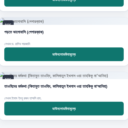
PDF
পড়তে ভালোবাসি (পেপারব্যাক)
লেখক:ড. রাগিব সারজানি
ডাউনলোডবিনামূল্যে
PDF
তাওহিদের মর্মকথা (কিতাবুত তাওহিদ, কালিমাতুল ইখলাস ওয়া তাহকিকু মা'আনিহা)
লেখক:ইমাম ইবনু রজব হাম্মলি রাহ.
ডাউনলোডবিনামূল্যে