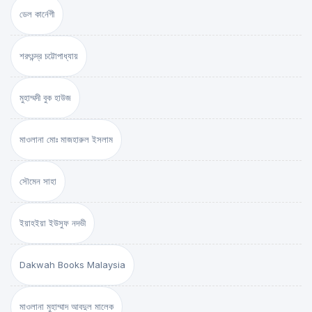
ডেল কার্নেগী
শরৎচন্দ্র চট্টোপাধ্যায়
মুহাম্মদী বুক হাউজ
মাওলানা মোঃ মাজহারুল ইসলাম
সৌমেন সাহা
ইয়াহইয়া ইউসুফ নদভী
Dakwah Books Malaysia
মাওলানা মুহাম্মাদ আবদুল মালেক