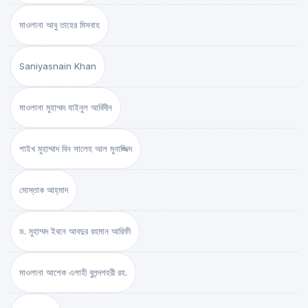
মাওলানা আবু তাহের মিসবাহ
Saniyasnain Khan
মাওলানা মুহাম্মদ যাইনুল আবিদীন
শাইখ মুহাম্মাদ বিন সালেহ আল মুনাজ্জিদ
মোস্তাক আহ্‌মাদ
ড. মুহাম্মদ ইবনে আবদুর রহমান আরিফী
মাওলানা আশেক এলাহী বুলন্দশহরী রহ.