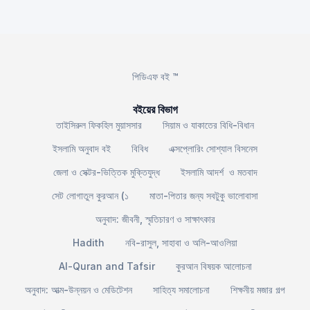
পিডিএফ বই ™
বইয়ের বিভাগ
তাইসিরুল ফিকহিল মুয়াসসার
সিয়াম ও যাকাতের বিধি-বিধান
ইসলামি অনুবাদ বই
বিবিধ
এক্সপ্লোরিং সোশ্যাল বিসনেস
জেলা ও সেক্টর-ভিত্তিক মুক্তিযুদ্ধ
ইসলামি আদর্শ ও মতবাদ
সেট লোগাতুল কুরআন (১
মাতা-পিতার জন্য সবটুকু ভালোবাসা
অনুবাদ: জীবনী, স্মৃতিচারণ ও সাক্ষাৎকার
Hadith
নবি-রাসুল, সাহাবা ও অলি-আওলিয়া
Al-Quran and Tafsir
কুরআন বিষয়ক আলোচনা
অনুবাদ: আত্ম-উন্নয়ন ও মেডিটেশন
সাহিত্য সমালোচনা
শিক্ষনীয় মজার গল্প