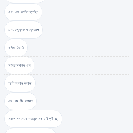
এস. এম. জাকির হুসাইন
এনায়েতুল্লাহ আল্‌তামাশ
নসীম হিজাযী
সানিয়াসনাইন খান
আলী হাসান উসামা
কে. এম. জি. রহমান
হযরত মাওলানা শামসুল হক ফরিদপুরী রহ.