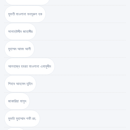
মুফতী মাওলানা মনসূরুল হক
সালাহউদ্দীন জাহাঙ্গীর
মুহাম্মদ আদম আলী
আলহাজ্ব হযরত মাওলানা এমামুদ্দীন
শিহাব আহমেদ তুহিন
জাকারিয়া মাসুদ
মুফতি মুহাম্মাদ শফী রহ.