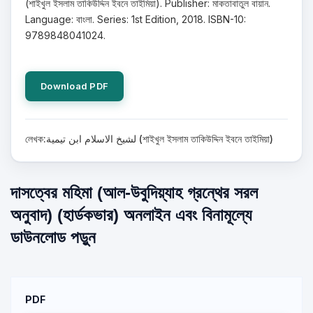
(শাইখুল ইসলাম তাকিউদ্দিন ইবনে তাইমিয়া). Publisher: মাকতাবাতুল বায়ান.
Language: বাংলা. Series: 1st Edition, 2018. ISBN-10:
9789848041024.
Download PDF
লেখক:لشيخ الاسلام ابن تيمية (শাইখুল ইসলাম তাকিউদ্দিন ইবনে তাইমিয়া)
দাসত্বের মহিমা (আল-উবুদিয়্যাহ গ্রন্থের সরল
অনুবাদ) (হার্ডকভার) অনলাইন এবং বিনামূল্যে
ডাউনলোড পড়ুন
PDF