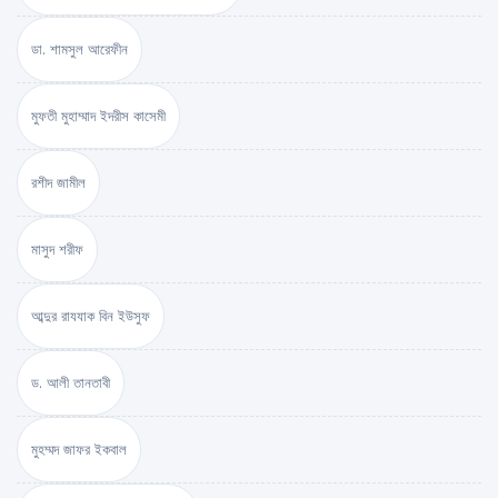
ডা. শামসুল আরেফীন
মুফতী মুহাম্মাদ ইদরীস কাসেমী
রশীদ জামীল
মাসুদ শরীফ
আব্দুর রাযযাক বিন ইউসুফ
ড. আলী তানতাবী
মুহম্মদ জাফর ইকবাল