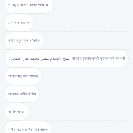
ড. আব্দুর রহমান রাফাত পাশা রহ.
মোশতাক আহমেদ
কাজী আবুল কালাম সিদ্দীক
(شيخ الاسلام مفتي محمد تقي عثماني) শাইখুল ইসলাম মুফতী মুহাম্মদ তকী উসমানী
আবদুল্লাহ আল মাসউদ
মাওলানা তারিক জামিল
আরিফ আজাদ
শাইখ আব্দুল মালিক আল কাসিম