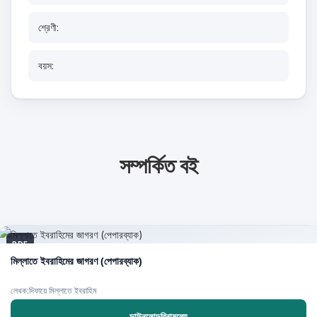
শ্রেণী:
বয়স:
সম্পর্কিত বই
PDF
মিল্লাতে ইবরাহিমের জাগরণ (পেপারব্যাক)
লেখক:দিফায়ে মিল্লাতে ইবরাহিম
ডাউনলোডবিনামূল্যে