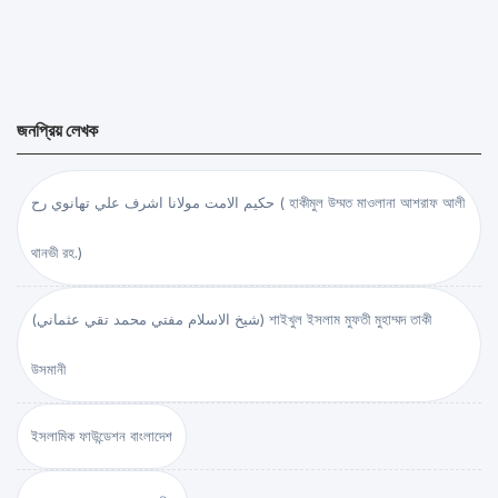
জনপ্রিয় লেখক
حكيم الامت مولانا اشرف علي تهانوي رح ( হাকীমুল উম্মত মাওলানা আশরাফ আলী
থানভী রহ.)
(شيخ الاسلام مفتي محمد تقي عثماني) শাইখুল ইসলাম মুফতী মুহাম্মদ তাকী
উসমানী
ইসলামিক ফাউন্ডেশন বাংলাদেশ