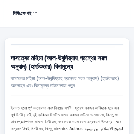
পিডিএফ বই ™
দাসত্বের মহিমা (আল-উবুদিয়্যাহ গ্রন্থের সরল
অনুবাদ) (হার্ডকভার) বিনামূল্যে
দাসত্বের মহিমা (আল-উবুদিয়্যাহ গ্রন্থের সরল অনুবাদ) (হার্ডকভার)
অনলাইন এবং বিনামূল্যে ডাউনলোড পড়ুন
ইবাদত হলো পূর্ণ ভালোবাসা এবং বিনয়ের সমষ্টি। সুতরাং একজন আবিদকে হতে হবে
পূর্ণ বিনয়ী। ওই দুই ব্যক্তির বিপরীত যাদের একজন কাউকে ভালোবাসে, কিন্তু সে
তার প্রেমাস্পদের সামনে বিনয়ী নয়, বরং তাকে ভালোবাসে অন্যকানো উদ্দেশ্যে। আর
অন্যজন ঠিকই বিনয়ী হয়, কিন্তু ভালোবাসে. Author: لشيخ الاسلام ابن تيمية