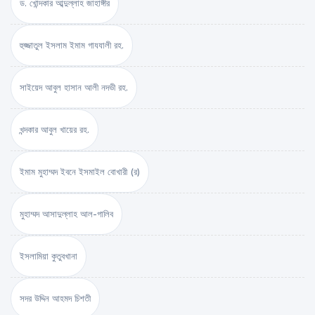
ড. খোন্দকার আব্দুল্লাহ জাহাঙ্গীর
হুজ্জাতুল ইসলাম ইমাম গাযযালী রহ.
সাইয়েদ আবুল হাসান আলী নদভী রহ.
খন্দকার আবুল খায়ের রহ.
ইমাম মুহাম্মদ ইবনে ইসমাইল বোখারী (র)
মুহাম্মদ আসাদুল্লাহ আল-গালিব
ইসলামিয়া কুতুবখানা
সদর উদ্দিন আহমদ চিশতী