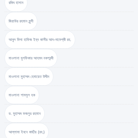
রকিব হাসান
জিয়াউর রহমান মুন্সী
আবুল ফিদা হাফিজ ইব্‌ন কাসীর আদ-দামেশ্‌কী রহ.
মাওলানা যুলফিকার আহমদ নকশবন্দী
মাওলানা মুহাম্মদ হেমায়েত উদ্দীন
মাওলানা শামসুল হক
ড. মুহাম্মদ ফজলুর রহমান
আল্লামা ইবনে কাছীর (রহ.)