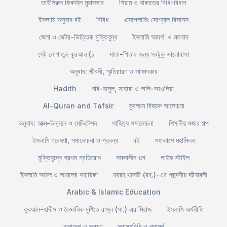
তাইসিরুল ফিকহিল মুয়াসসার
সিয়াম ও যাকাতের বিধি-বিধান
ইসলামি অনুবাদ বই
বিবিধ
এক্সপ্লোরিং সোশ্যাল বিসনেস
জেলা ও সেক্টর-ভিত্তিক মুক্তিযুদ্ধ
ইসলামি আদর্শ ও মতবাদ
সেট লোগাতুল কুরআন (১
মাতা-পিতার জন্য সবটুকু ভালোবাসা
অনুবাদ: জীবনী, স্মৃতিচারণ ও সাক্ষাৎকার
Hadith
নবি-রাসুল, সাহাবা ও অলি-আওলিয়া
Al-Quran and Tafsir
কুরআন বিষয়ক আলোচনা
অনুবাদ: আত্ম-উন্নয়ন ও মেডিটেশন
সাহিত্য সমালোচনা
শিক্ষনীয় মজার গল্প
ইসলামি গবেষণা, সমালোচনা ও প্রবন্ধ
বই
মহাকাশে মহামিলন
মুক্তিযুদ্ধে প্রথম প্রতিরোধ
সমকালীন গল্প
লাইফ স্টাইল
ইসলামি আমল ও আমলের সহায়িকা
হযরহ থানভী (রহ.)-এর পছন্দনীয় ঘটনাবলী
Arabic & Islamic Education
কুরআন-হাদীস ও বৈজ্ঞানিক দৃষ্টিতে রাসূল (সা.) এর মিরাজ
ইসলামি অর্থনীতি
নানাদেশ ও ভ্রমণ
স্বাস্থ্যবিধি ও পরামর্শ