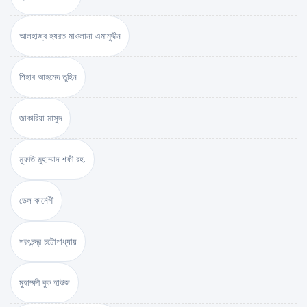
আলহাজ্ব হযরত মাওলানা এমামুদ্দীন
শিহাব আহমেদ তুহিন
জাকারিয়া মাসুদ
মুফতি মুহাম্মাদ শফী রহ.
ডেল কার্নেগী
শরৎচন্দ্র চট্টোপাধ্যায়
মুহাম্মদী বুক হাউজ