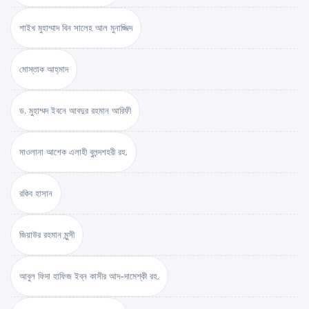
শাইখ মুহাম্মাদ বিন সালেহ আল মুনাজ্জিদ
মোস্তাক আহ্‌মাদ
ড. মুহাম্মদ ইবনে আবদুর রহমান আরিফী
মাওলানা আশেক এলাহী বুলন্দশহরী রহ.
রকিব হাসান
জিয়াউর রহমান মুন্সী
আবুল ফিদা হাফিজ ইব্‌ন কাসীর আদ-দামেশ্‌কী রহ.