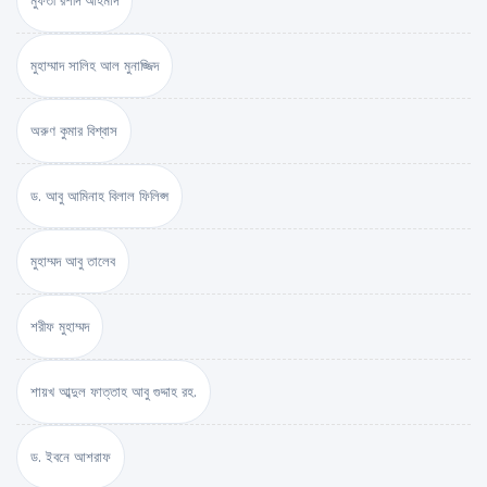
মুফতী রশীদ আহমাদ
মুহাম্মাদ সালিহ আল মুনাজ্জিদ
অরুণ কুমার বিশ্বাস
ড. আবু আমিনাহ বিলাল ফিলিপ্স
মুহাম্মদ আবু তালেব
শরীফ মুহাম্মদ
শায়খ আব্দুল ফাত্তাহ আবু গুদ্দাহ রহ.
ড. ইবনে আশরাফ