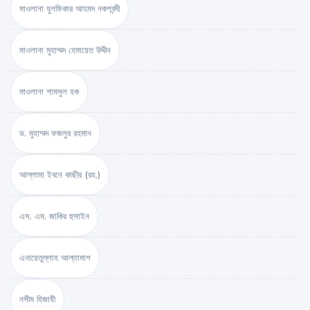
মাওলানা যুলফিকার আহমদ নকশবন্দী
মাওলানা মুহাম্মদ হেমায়েত উদ্দীন
মাওলানা শামসুল হক
ড. মুহাম্মদ ফজলুর রহমান
আল্লামা ইবনে কাছীর (রহ.)
এস. এম. জাকির হুসাইন
এনায়েতুল্লাহ আল্‌তামাশ
নসীম হিজাযী