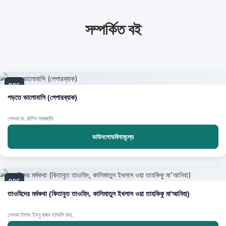
সম্পর্কিত বই
PDF
পড়তে ভালোবাসি (পেপারব্যাক)
লেখক:ড. রাগিব সারজানি
ডাউনলোডবিনামূল্যে
PDF
তাওহিদের মর্মকথা (কিতাবুত তাওহিদ, কালিমাতুল ইখলাস ওয়া তাহকিকু মা'আনিহা)
লেখক:ইমাম ইবনু রজব হাম্মলি রাহ.