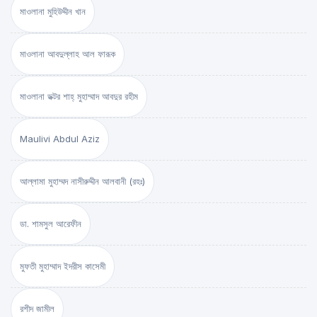
মাওলানা মুহিউদ্দীন খান
মাওলানা আবদুল্লাহ আল ফারূক
মাওলানা ডক্টর শাহ্‌ মুহাম্মাদ আবদুর রহীম
Maulivi Abdul Aziz
আল্লামা মুহাম্মদ নাসীরুদ্দীন আলবানী (রহঃ)
ডা. শামসুল আরেফীন
মুফতী মুহাম্মাদ ইদরীস কাসেমী
রশীদ জামীল