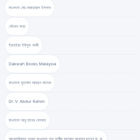
মাওলানা মোঃ মাজহারুল ইসলাম
সৌমেন সাহা
ইয়াহইয়া ইউসুফ নদভী
Dakwah Books Malaysia
মাওলানা মুহাম্মাদ আবদুল মালেক
Dr. V. Abdur Rahim
মাওলানা আবু তাহের মেসবাহ
আরেফবিল্লাহ হযরত মাওলানা শাহ্ হাকীম মুহাম্মাদ আখতার ছাহেব দা. বা.