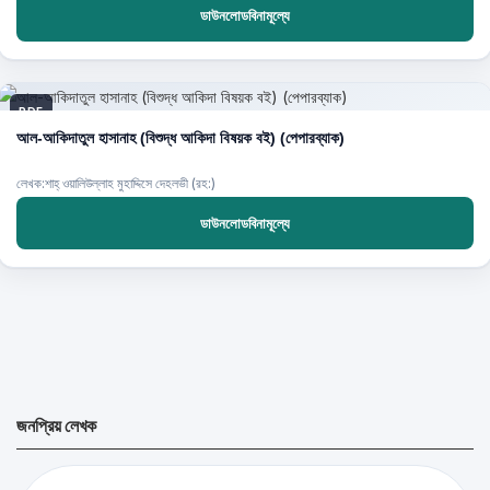
ডাউনলোডবিনামূল্যে
PDF
আল-আকিদাতুল হাসানাহ (বিশুদ্ধ আকিদা বিষয়ক বই) (পেপারব্যাক)
লেখক:শাহ্ ওয়ালিউল্লাহ মুহাদ্দিসে দেহলভী (রহ:)
ডাউনলোডবিনামূল্যে
জনপ্রিয় লেখক