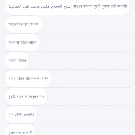
(شيخ الاسلام مفتي محمد تقي عثماني) শাইখুল ইসলাম মুফতী মুহাম্মদ তকী উসমানী
আবদুল্লাহ আল মাসউদ
মাওলানা তারিক জামিল
আরিফ আজাদ
শাইখ আব্দুল মালিক আল কাসিম
মুফতী মাওলানা মনসূরুল হক
সালাহউদ্দীন জাহাঙ্গীর
মুহাম্মদ আদম আলী