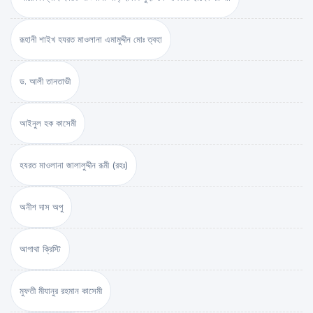
রূহানী শাইখ হযরত মাওলানা এমামুদ্দীন মোঃ ত্বহা
ড. আলী তানতাভী
আইনুল হক কাসেমী
হযরত মাওলানা জালালুদ্দীন রূমী (রহঃ)
অনীশ দাস অপু
আগাথা ক্রিস্টি
মুফতী মীযানুর রহমান কাসেমী