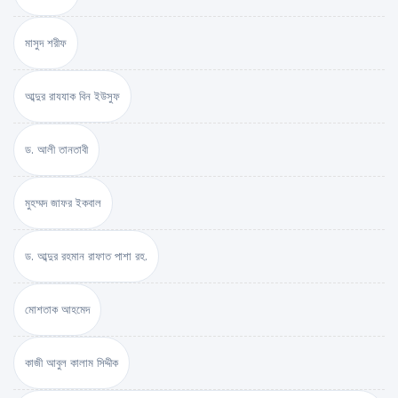
মাসুদ শরীফ
আব্দুর রাযযাক বিন ইউসুফ
ড. আলী তানতাবী
মুহম্মদ জাফর ইকবাল
ড. আব্দুর রহমান রাফাত পাশা রহ.
মোশতাক আহমেদ
কাজী আবুল কালাম সিদ্দীক