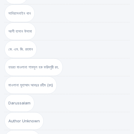
সানিয়াসনাইন খান
আলী হাসান উসামা
কে. এম. জি. রহমান
হযরত মাওলানা শামসুল হক ফরিদপুরী রহ.
মাওলানা মুহাম্মাদ আবদুর রহীম (রহ)
Darussalam
Author Unknown