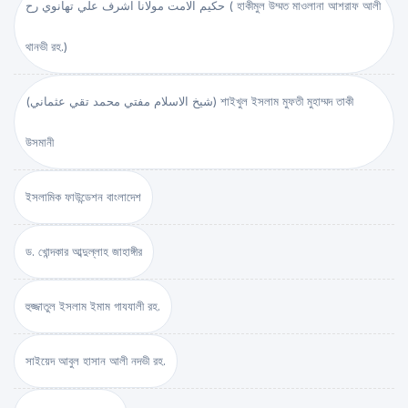
حكيم الامت مولانا اشرف علي تهانوي رح ( হাকীমুল উম্মত মাওলানা আশরাফ আলী
থানভী রহ.)
(شيخ الاسلام مفتي محمد تقي عثماني) শাইখুল ইসলাম মুফতী মুহাম্মদ তাকী
উসমানী
ইসলামিক ফাউন্ডেশন বাংলাদেশ
ড. খোন্দকার আব্দুল্লাহ জাহাঙ্গীর
হুজ্জাতুল ইসলাম ইমাম গাযযালী রহ.
সাইয়েদ আবুল হাসান আলী নদভী রহ.