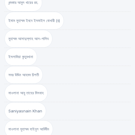
খন্দকার আবুল খায়ের রহ.
ইমাম মুহাম্মদ ইবনে ইসমাইল বোখারী (র)
মুহাম্মদ আসাদুল্লাহ আল-গালিব
ইসলামিয়া কুতুবখানা
সদর উদ্দিন আহমদ চিশতী
মাওলানা আবু তাহের মিসবাহ
Saniyasnain Khan
মাওলানা মুহাম্মদ যাইনুল আবিদীন