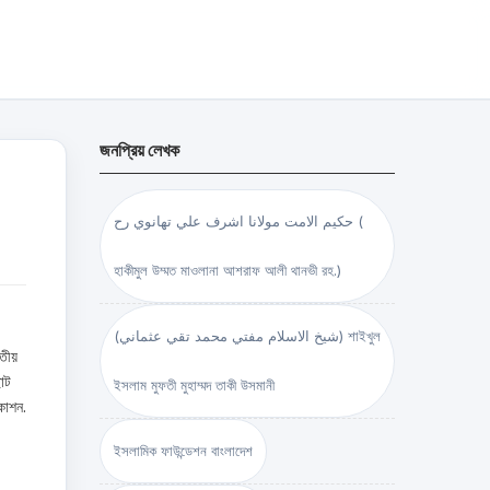
জনপ্রিয় লেখক
حكيم الامت مولانا اشرف علي تهانوي رح (
হাকীমুল উম্মত মাওলানা আশরাফ আলী থানভী রহ.)
(شيخ الاسلام مفتي محمد تقي عثماني) শাইখুল
িতীয়
ছোট
ইসলাম মুফতী মুহাম্মদ তাকী উসমানী
কাশন.
ইসলামিক ফাউন্ডেশন বাংলাদেশ