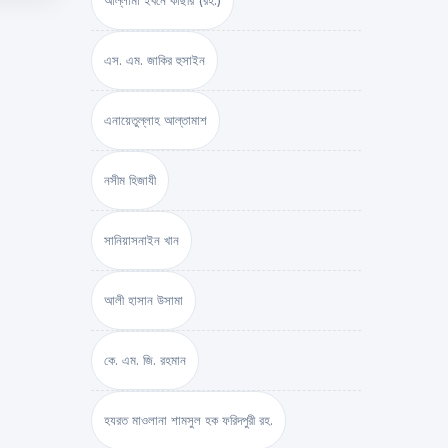
আল্লামা ইবনে কাছীর (রহ.)
এস. এম. জাকির হুসাইন
এনায়েতুল্লাহ আল্‌তামাশ
নসীম হিজাযী
সানিয়াসনাইন খান
আলী হাসান উসামা
কে. এম. জি. রহমান
হযরত মাওলানা শামসুল হক ফরিদপুরী রহ.