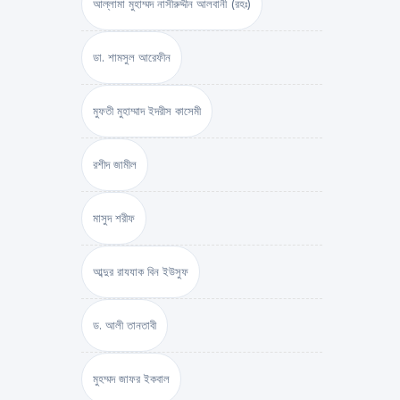
আল্লামা মুহাম্মদ নাসীরুদ্দীন আলবানী (রহঃ)
ডা. শামসুল আরেফীন
মুফতী মুহাম্মাদ ইদরীস কাসেমী
রশীদ জামীল
মাসুদ শরীফ
আব্দুর রাযযাক বিন ইউসুফ
ড. আলী তানতাবী
মুহম্মদ জাফর ইকবাল