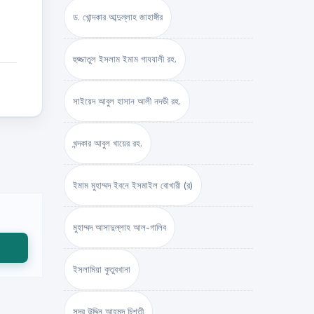
ড. খোন্দকার আব্দুল্লাহ জাহাঙ্গীর
হুজ্জাতুল ইসলাম ইমাম গাযযালী রহ.
সাইয়েদ আবুল হাসান আলী নদভী রহ.
খন্দকার আবুল খায়ের রহ.
ইমাম মুহাম্মদ ইবনে ইসমাইল বোখারী (র)
মুহাম্মদ আসাদুল্লাহ আল-গালিব
ইসলামিয়া কুতুবখানা
সদর উদ্দিন আহমদ চিশতী