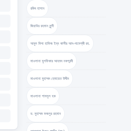
রকিব হাসান
জিয়াউর রহমান মুন্সী
আবুল ফিদা হাফিজ ইব্‌ন কাসীর আদ-দামেশ্‌কী রহ.
মাওলানা যুলফিকার আহমদ নকশবন্দী
মাওলানা মুহাম্মদ হেমায়েত উদ্দীন
মাওলানা শামসুল হক
ড. মুহাম্মদ ফজলুর রহমান