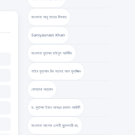
মাওলানা আবু তাহের মিসবাহ
Saniyasnain Khan
মাওলানা মুহাম্মদ যাইনুল আবিদীন
শাইখ মুহাম্মাদ বিন সালেহ আল মুনাজ্জিদ
মোস্তাক আহ্‌মাদ
ড. মুহাম্মদ ইবনে আবদুর রহমান আরিফী
মাওলানা আশেক এলাহী বুলন্দশহরী রহ.