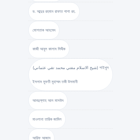
ড. আব্দুর রহমান রাফাত পাশা রহ.
মোশতাক আহমেদ
কাজী আবুল কালাম সিদ্দীক
(شيخ الاسلام مفتي محمد تقي عثماني) শাইখুল
ইসলাম মুফতী মুহাম্মদ তকী উসমানী
আবদুল্লাহ আল মাসউদ
মাওলানা তারিক জামিল
আরিফ আজাদ