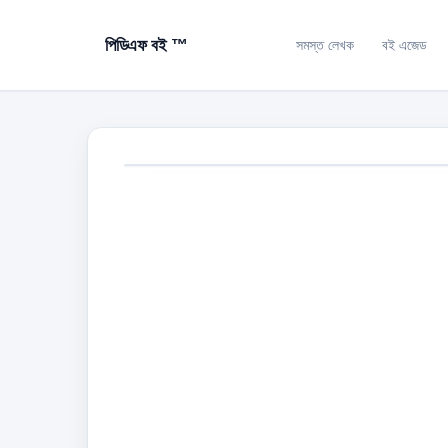
পিডিএফ বই ™
সমস্ত লেখক
বই এজেড