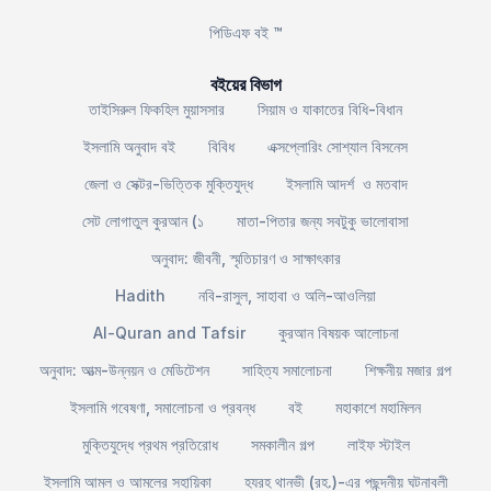
পিডিএফ বই ™
বইয়ের বিভাগ
তাইসিরুল ফিকহিল মুয়াসসার
সিয়াম ও যাকাতের বিধি-বিধান
ইসলামি অনুবাদ বই
বিবিধ
এক্সপ্লোরিং সোশ্যাল বিসনেস
জেলা ও সেক্টর-ভিত্তিক মুক্তিযুদ্ধ
ইসলামি আদর্শ ও মতবাদ
সেট লোগাতুল কুরআন (১
মাতা-পিতার জন্য সবটুকু ভালোবাসা
অনুবাদ: জীবনী, স্মৃতিচারণ ও সাক্ষাৎকার
Hadith
নবি-রাসুল, সাহাবা ও অলি-আওলিয়া
Al-Quran and Tafsir
কুরআন বিষয়ক আলোচনা
অনুবাদ: আত্ম-উন্নয়ন ও মেডিটেশন
সাহিত্য সমালোচনা
শিক্ষনীয় মজার গল্প
ইসলামি গবেষণা, সমালোচনা ও প্রবন্ধ
বই
মহাকাশে মহামিলন
মুক্তিযুদ্ধে প্রথম প্রতিরোধ
সমকালীন গল্প
লাইফ স্টাইল
ইসলামি আমল ও আমলের সহায়িকা
হযরহ থানভী (রহ.)-এর পছন্দনীয় ঘটনাবলী