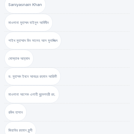
Saniyasnain Khan
মাওলানা মুহাম্মদ যাইনুল আবিদীন
শাইখ মুহাম্মাদ বিন সালেহ আল মুনাজ্জিদ
মোস্তাক আহ্‌মাদ
ড. মুহাম্মদ ইবনে আবদুর রহমান আরিফী
মাওলানা আশেক এলাহী বুলন্দশহরী রহ.
রকিব হাসান
জিয়াউর রহমান মুন্সী