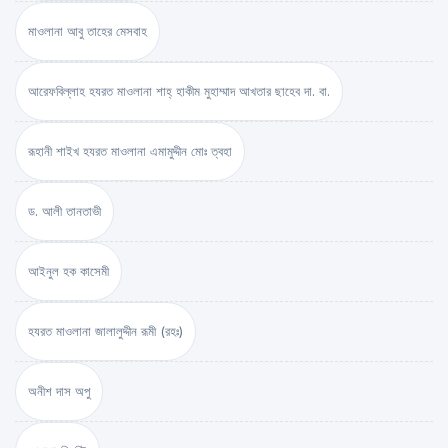
মাওলানা আবু তাহের মেসবাহ
আরেফবিল্লাহ হযরত মাওলানা শাহ্ হাকীম মুহাম্মাদ আখতার ছাহেব দা. বা.
রূহানী শাইখ হযরত মাওলানা এমামুদ্দীন মোঃ ত্বহা
ড. আলী তানতাভী
আইনুল হক কাসেমী
হযরত মাওলানা জালালুদ্দীন রূমী (রহঃ)
অনীশ দাস অপু