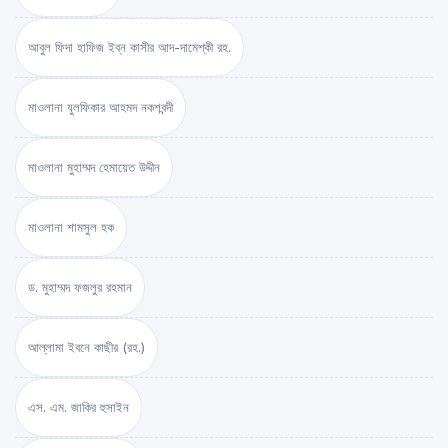
আবুল ফিদা হাফিজ ইব্‌ন কাসীর আদ-দামেশ্‌কী রহ.
মাওলানা যুলফিকার আহমদ নকশবন্দী
মাওলানা মুহাম্মদ হেমায়েত উদ্দীন
মাওলানা শামসুল হক
ড. মুহাম্মদ ফজলুর রহমান
আল্লামা ইবনে কাছীর (রহ.)
এস. এম. জাকির হুসাইন