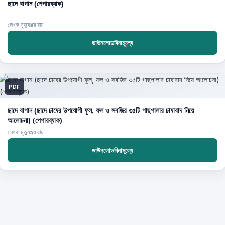
ছাদে বাগান (পেপারব্যাক)
লেখক:মৃত্যুঞ্জয় রায়
ডাউনলোডবিনামূল্যে
PDF
ছাদে বাগান (ছাদে চাষের উপযোগী ফুল, ফল ও সবজির ৩৫টি গাছপালার চাষাবাদ নিয়ে
আলোচনা) (পেপারব্যাক)
লেখক:মৃত্যুঞ্জয় রায়
ডাউনলোডবিনামূল্যে