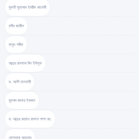
মুফতী মুহাম্মাদ ইদরীস কাসেমী
রশীদ জামীল
মাসুদ শরীফ
আব্দুর রাযযাক বিন ইউসুফ
ড. আলী তানতাবী
মুহম্মদ জাফর ইকবাল
ড. আব্দুর রহমান রাফাত পাশা রহ.
মোশতাক আহমেদ