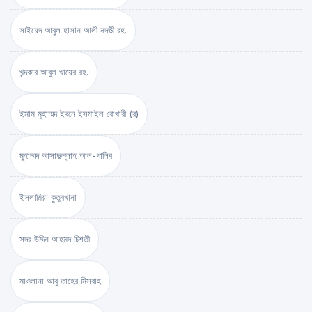
সাইয়েদ আবুল হাসান আলী নদভী রহ.
খন্দকার আবুল খায়ের রহ.
ইমাম মুহাম্মদ ইবনে ইসমাইল বোখারী (র)
মুহাম্মদ আসাদুল্লাহ আল-গালিব
ইসলামিয়া কুতুবখানা
সদর উদ্দিন আহমদ চিশতী
মাওলানা আবু তাহের মিসবাহ