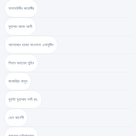
সালাহউদ্দীন জাহাঙ্গীর
মুহাম্মদ আদম আলী
আলহাজ্ব হযরত মাওলানা এমামুদ্দীন
শিহাব আহমেদ তুহিন
জাকারিয়া মাসুদ
মুফতি মুহাম্মাদ শফী রহ.
ডেল কার্নেগী
শরৎচন্দ্র চট্টোপাধ্যায়