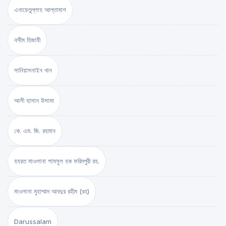
এনায়েতুল্লাহ আল্‌তামাশ
নসীম হিজাযী
সানিয়াসনাইন খান
আলী হাসান উসামা
কে. এম. জি. রহমান
হযরত মাওলানা শামসুল হক ফরিদপুরী রহ.
মাওলানা মুহাম্মাদ আবদুর রহীম (রহ)
Darussalam