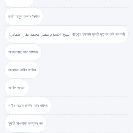
কাজী আবুল কালাম সিদ্দীক
(شيخ الاسلام مفتي محمد تقي عثماني) শাইখুল ইসলাম মুফতী মুহাম্মদ তকী উসমানী
আবদুল্লাহ আল মাসউদ
মাওলানা তারিক জামিল
আরিফ আজাদ
শাইখ আব্দুল মালিক আল কাসিম
মুফতী মাওলানা মনসূরুল হক