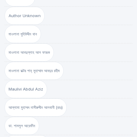
Author Unknown
মাওলানা মুহিউদ্দীন খান
মাওলানা আবদুল্লাহ আল ফারূক
মাওলানা ডক্টর শাহ্‌ মুহাম্মাদ আবদুর রহীম
Maulivi Abdul Aziz
আল্লামা মুহাম্মদ নাসীরুদ্দীন আলবানী (রহঃ)
ডা. শামসুল আরেফীন