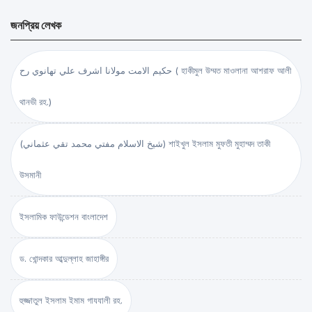
জনপ্রিয় লেখক
حكيم الامت مولانا اشرف علي تهانوي رح ( হাকীমুল উম্মত মাওলানা আশরাফ আলী
থানভী রহ.)
(شيخ الاسلام مفتي محمد تقي عثماني) শাইখুল ইসলাম মুফতী মুহাম্মদ তাকী
উসমানী
ইসলামিক ফাউন্ডেশন বাংলাদেশ
ড. খোন্দকার আব্দুল্লাহ জাহাঙ্গীর
হুজ্জাতুল ইসলাম ইমাম গাযযালী রহ.