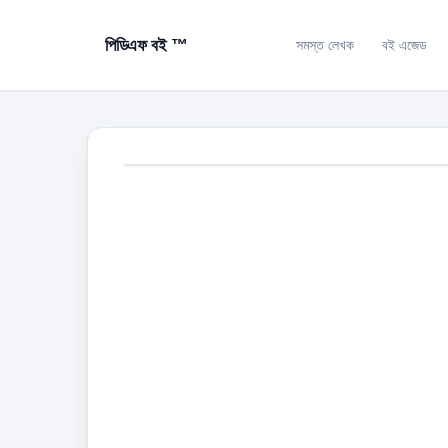
পিডিএফ বই ™
সমস্ত লেখক
বই এজেড