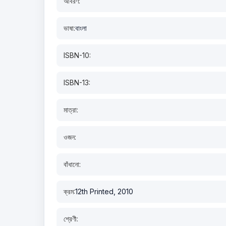
আবরণ:
ভাষা:
বাংলা
ISBN-10:
ISBN-13:
মাত্রা:
ওজন:
বাঁধানো:
ক্রম:
12th Printed, 2010
শ্রেণী: