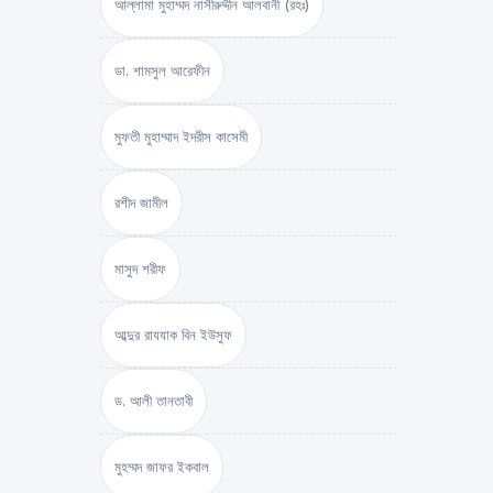
আল্লামা মুহাম্মদ নাসীরুদ্দীন আলবানী (রহঃ)
ডা. শামসুল আরেফীন
মুফতী মুহাম্মাদ ইদরীস কাসেমী
রশীদ জামীল
মাসুদ শরীফ
আব্দুর রাযযাক বিন ইউসুফ
ড. আলী তানতাবী
মুহম্মদ জাফর ইকবাল