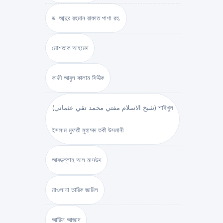
ড. আব্দুর রহমান রাফাত পাশা রহ.
মোশতাক আহমেদ
কাজী আবুল কালাম সিদ্দীক
(شيخ الاسلام مفتي محمد تقي عثماني) শাইখুল
ইসলাম মুফতী মুহাম্মদ তকী উসমানী
আবদুল্লাহ আল মাসউদ
মাওলানা তারিক জামিল
আরিফ আজাদ