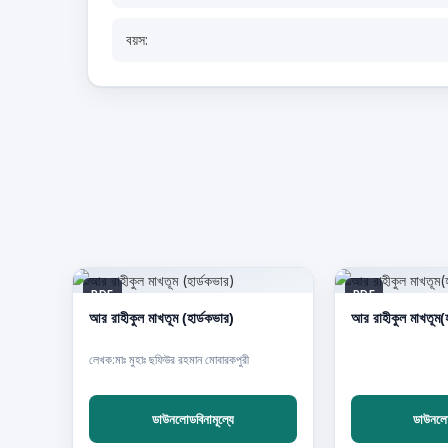
বয়স:
PDF
PDF
আর রাহীকুল মাখতূম (হার্ডকভার)
আর রাহীকুল মাখতূম(হ
লেখক:মাঃ মুহাঃ ছফিউর রহমান মোবারকপুরী
ডাউনলোডবিনামূল্যে
ডাউনলোড