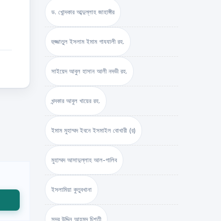
ড. খোন্দকার আব্দুল্লাহ জাহাঙ্গীর
হুজ্জাতুল ইসলাম ইমাম গাযযালী রহ.
সাইয়েদ আবুল হাসান আলী নদভী রহ.
খন্দকার আবুল খায়ের রহ.
ইমাম মুহাম্মদ ইবনে ইসমাইল বোখারী (র)
মুহাম্মদ আসাদুল্লাহ আল-গালিব
ইসলামিয়া কুতুবখানা
সদর উদ্দিন আহমদ চিশতী