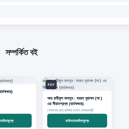
সম্পর্কিত বই
PDF
ার্ডকভার)
আর রাহীকুল মাখতূম : হযরত মুহাম্মদ (সা:)
এর সীরাতগ্রন্থ (হার্ডকভার)
লেখক:মাঃ মুহাঃ ছফিউর রহমান মোবারকপুরী
বিনামূল্যে
ডাউনলোডবিনামূল্যে