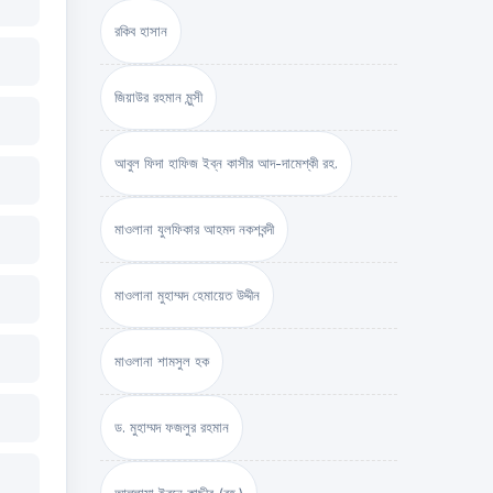
রকিব হাসান
জিয়াউর রহমান মুন্সী
আবুল ফিদা হাফিজ ইব্‌ন কাসীর আদ-দামেশ্‌কী রহ.
মাওলানা যুলফিকার আহমদ নকশবন্দী
মাওলানা মুহাম্মদ হেমায়েত উদ্দীন
মাওলানা শামসুল হক
ড. মুহাম্মদ ফজলুর রহমান