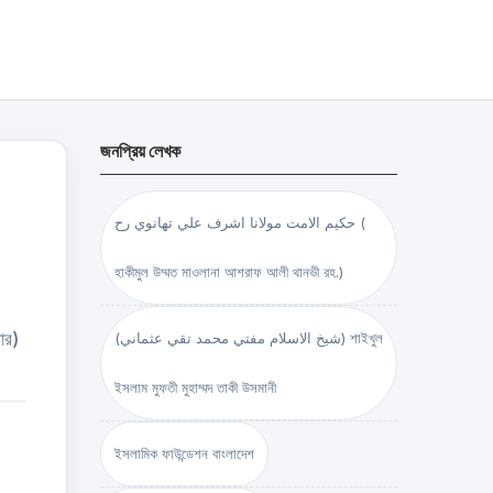
জনপ্রিয় লেখক
حكيم الامت مولانا اشرف علي تهانوي رح (
হাকীমুল উম্মত মাওলানা আশরাফ আলী থানভী রহ.)
ার)
(شيخ الاسلام مفتي محمد تقي عثماني) শাইখুল
ইসলাম মুফতী মুহাম্মদ তাকী উসমানী
ইসলামিক ফাউন্ডেশন বাংলাদেশ