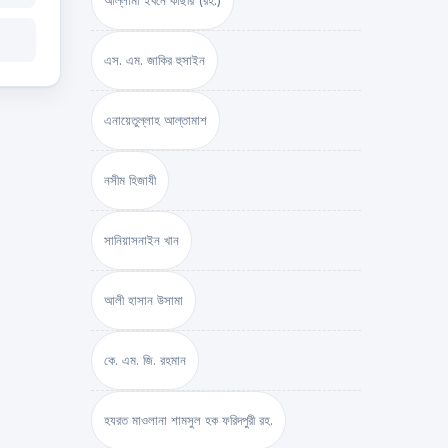
আল্লামা ইবনে কাছীর (রহ.)
এস. এম. জাকির হুসাইন
এনায়েতুল্লাহ আল্‌তামাশ
নসীম হিজাযী
সানিয়াসনাইন খান
আলী হাসান উসামা
কে. এম. জি. রহমান
হযরত মাওলানা শামসুল হক ফরিদপুরী রহ.