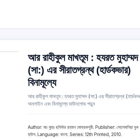
আর রাহীকুল মাখতূম : হযরত মুহাম্মদ
(সা:) এর সীরাতগ্রন্থ (হার্ডকভার)
বিনামূল্যে
আর রাহীকুল মাখতূম : হযরত মুহাম্মদ (সা:) এর সীরাতগ্রন্থ (হার্ডকভ
অনলাইন এবং বিনামূল্যে ডাউনলোড পড়ুন
Author: মাঃ মুহাঃ ছফিউর রহমান মোবারকপুরী. Publisher: সোলেমানিয়া বুক
হাউস. Language: বাংলা. Series: 12th Printed, 2010.