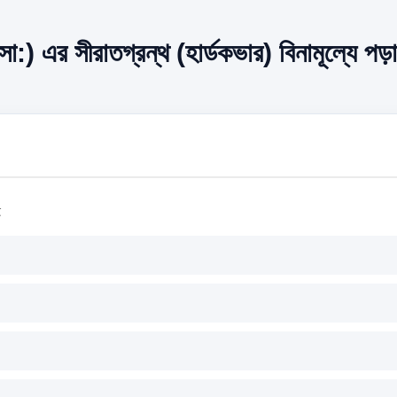
া:) এর সীরাতগ্রন্থ (হার্ডকভার) বিনামূল্যে পড়
ই