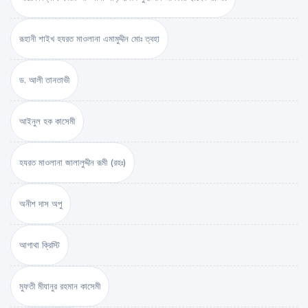
রূহানী শাইখ হযরত মাওলানা এমামুদ্দীন মোঃ ত্বহা
ড. আলী তানতাভী
আইনুল হক কাসেমী
হযরত মাওলানা জালালুদ্দীন রূমী (রহঃ)
অনীশ দাস অপু
আগাথা ক্রিস্টি
মুফতী মীযানুর রহমান কাসেমী