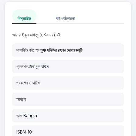
বিস্তারিত
বই পর্যালোচনা
আর রাহীকুল মাখতূম(হার্ডকভার) বই
সম্পর্কিত বই:
মাঃ মুহাঃ ছফিউর রহমান মোবারকপুরী
প্রকাশক:
মীনা বুক হাউস
প্রকাশনার তারিখ:
আবরণ:
ভাষা:
Bangla
ISBN-10: