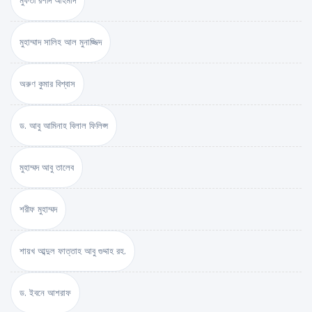
মুফতী রশীদ আহমাদ
মুহাম্মাদ সালিহ আল মুনাজ্জিদ
অরুণ কুমার বিশ্বাস
ড. আবু আমিনাহ বিলাল ফিলিপ্স
মুহাম্মদ আবু তালেব
শরীফ মুহাম্মদ
শায়খ আব্দুল ফাত্তাহ আবু গুদ্দাহ রহ.
ড. ইবনে আশরাফ