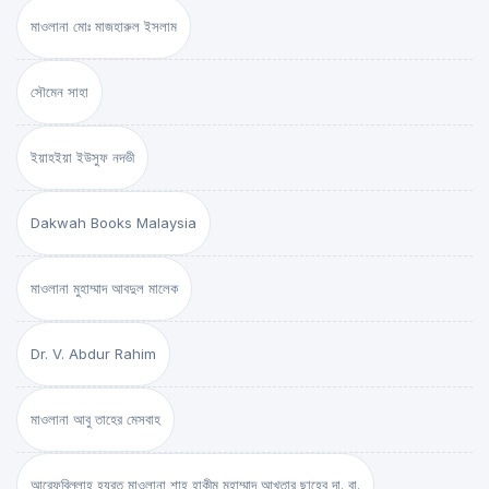
মাওলানা মোঃ মাজহারুল ইসলাম
সৌমেন সাহা
ইয়াহইয়া ইউসুফ নদভী
Dakwah Books Malaysia
মাওলানা মুহাম্মাদ আবদুল মালেক
Dr. V. Abdur Rahim
মাওলানা আবু তাহের মেসবাহ
আরেফবিল্লাহ হযরত মাওলানা শাহ্ হাকীম মুহাম্মাদ আখতার ছাহেব দা. বা.