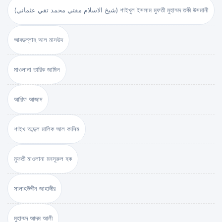
(شيخ الاسلام مفتي محمد تقي عثماني) শাইখুল ইসলাম মুফতী মুহাম্মদ তকী উসমানী
আবদুল্লাহ আল মাসউদ
মাওলানা তারিক জামিল
আরিফ আজাদ
শাইখ আব্দুল মালিক আল কাসিম
মুফতী মাওলানা মনসূরুল হক
সালাহউদ্দীন জাহাঙ্গীর
মুহাম্মদ আদম আলী