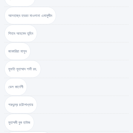
আলহাজ্ব হযরত মাওলানা এমামুদ্দীন
শিহাব আহমেদ তুহিন
জাকারিয়া মাসুদ
মুফতি মুহাম্মাদ শফী রহ.
ডেল কার্নেগী
শরৎচন্দ্র চট্টোপাধ্যায়
মুহাম্মদী বুক হাউজ