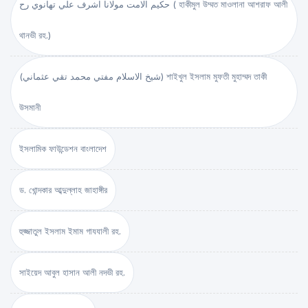
حكيم الامت مولانا اشرف علي تهانوي رح ( হাকীমুল উম্মত মাওলানা আশরাফ আলী
থানভী রহ.)
(شيخ الاسلام مفتي محمد تقي عثماني) শাইখুল ইসলাম মুফতী মুহাম্মদ তাকী
উসমানী
ইসলামিক ফাউন্ডেশন বাংলাদেশ
ড. খোন্দকার আব্দুল্লাহ জাহাঙ্গীর
হুজ্জাতুল ইসলাম ইমাম গাযযালী রহ.
সাইয়েদ আবুল হাসান আলী নদভী রহ.