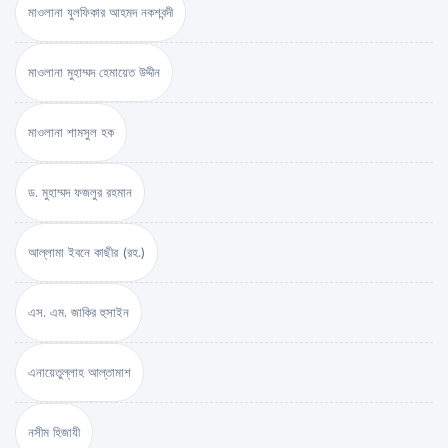
মাওলানা যুলফিকার আহমদ নকশবন্দী
মাওলানা মুহাম্মদ হেমায়েত উদ্দীন
মাওলানা শামসুল হক
ড. মুহাম্মদ ফজলুর রহমান
আল্লামা ইবনে কাছীর (রহ.)
এস. এম. জাকির হুসাইন
এনায়েতুল্লাহ আল্‌তামাশ
নসীম হিজাযী