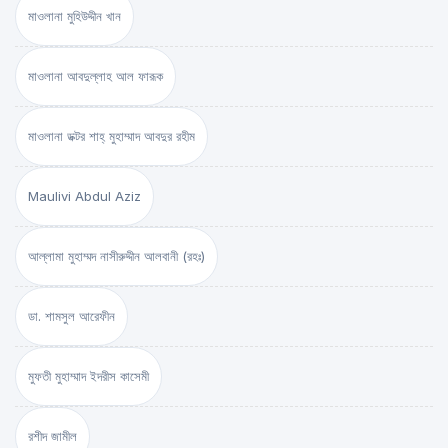
মাওলানা মুহিউদ্দীন খান
মাওলানা আবদুল্লাহ আল ফারূক
মাওলানা ডক্টর শাহ্‌ মুহাম্মাদ আবদুর রহীম
Maulivi Abdul Aziz
আল্লামা মুহাম্মদ নাসীরুদ্দীন আলবানী (রহঃ)
ডা. শামসুল আরেফীন
মুফতী মুহাম্মাদ ইদরীস কাসেমী
রশীদ জামীল