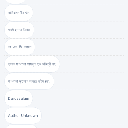
সানিয়াসনাইন খান
আলী হাসান উসামা
কে. এম. জি. রহমান
হযরত মাওলানা শামসুল হক ফরিদপুরী রহ.
মাওলানা মুহাম্মাদ আবদুর রহীম (রহ)
Darussalam
Author Unknown