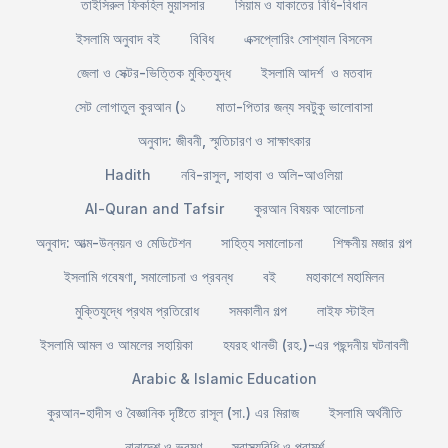
তাইসিরুল ফিকহিল মুয়াসসার
সিয়াম ও যাকাতের বিধি-বিধান
ইসলামি অনুবাদ বই
বিবিধ
এক্সপ্লোরিং সোশ্যাল বিসনেস
জেলা ও সেক্টর-ভিত্তিক মুক্তিযুদ্ধ
ইসলামি আদর্শ ও মতবাদ
সেট লোগাতুল কুরআন (১
মাতা-পিতার জন্য সবটুকু ভালোবাসা
অনুবাদ: জীবনী, স্মৃতিচারণ ও সাক্ষাৎকার
Hadith
নবি-রাসুল, সাহাবা ও অলি-আওলিয়া
Al-Quran and Tafsir
কুরআন বিষয়ক আলোচনা
অনুবাদ: আত্ম-উন্নয়ন ও মেডিটেশন
সাহিত্য সমালোচনা
শিক্ষনীয় মজার গল্প
ইসলামি গবেষণা, সমালোচনা ও প্রবন্ধ
বই
মহাকাশে মহামিলন
মুক্তিযুদ্ধে প্রথম প্রতিরোধ
সমকালীন গল্প
লাইফ স্টাইল
ইসলামি আমল ও আমলের সহায়িকা
হযরহ থানভী (রহ.)-এর পছন্দনীয় ঘটনাবলী
Arabic & Islamic Education
কুরআন-হাদীস ও বৈজ্ঞানিক দৃষ্টিতে রাসূল (সা.) এর মিরাজ
ইসলামি অর্থনীতি
নানাদেশ ও ভ্রমণ
স্বাস্থ্যবিধি ও পরামর্শ