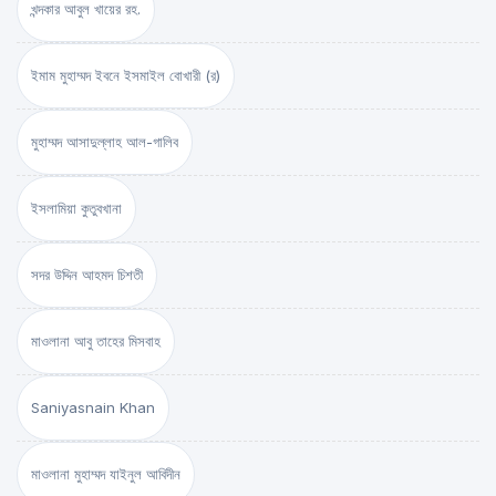
খন্দকার আবুল খায়ের রহ.
ইমাম মুহাম্মদ ইবনে ইসমাইল বোখারী (র)
মুহাম্মদ আসাদুল্লাহ আল-গালিব
ইসলামিয়া কুতুবখানা
সদর উদ্দিন আহমদ চিশতী
মাওলানা আবু তাহের মিসবাহ
Saniyasnain Khan
মাওলানা মুহাম্মদ যাইনুল আবিদীন