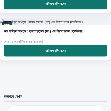
ডাউনলোডবিনামূল্যে
PDF
আর রাহীকুল মাখতূম : হযরত মুহাম্মদ (সা:) এর সীরাতগ্রন্থ (হার্ডকভার)
লেখক:মাঃ মুহাঃ ছফিউর রহমান মোবারকপুরী
ডাউনলোডবিনামূল্যে
জনপ্রিয় লেখক