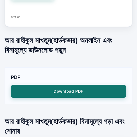
লেখক:
আর রাহীকুল মাখতূম(হার্ডকভার) অনলাইন এবং
বিনামূল্যে ডাউনলোড পড়ুন
PDF
Download PDF
আর রাহীকুল মাখতূম(হার্ডকভার) বিনামূল্যে পড়া এবং
শোনার