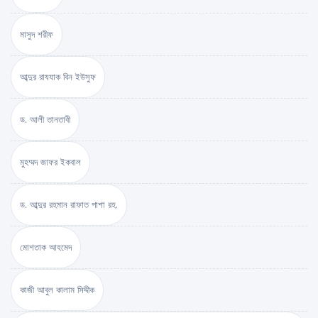
মাসুদ শরীফ
আব্দুর রাযযাক বিন ইউসুফ
ড. আলী তানতাবী
মুহম্মদ জাফর ইকবাল
ড. আব্দুর রহমান রাফাত পাশা রহ.
মোশতাক আহমেদ
কাজী আবুল কালাম সিদ্দীক