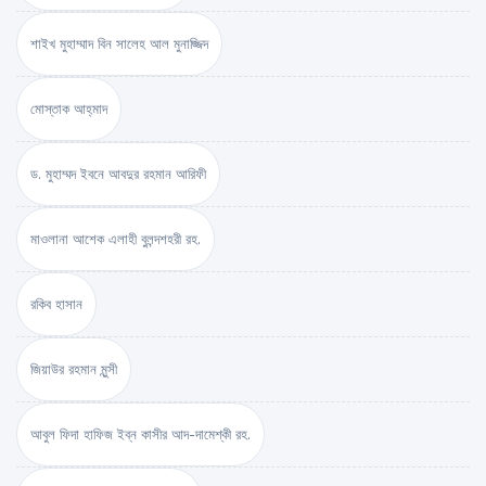
শাইখ মুহাম্মাদ বিন সালেহ আল মুনাজ্জিদ
মোস্তাক আহ্‌মাদ
ড. মুহাম্মদ ইবনে আবদুর রহমান আরিফী
মাওলানা আশেক এলাহী বুলন্দশহরী রহ.
রকিব হাসান
জিয়াউর রহমান মুন্সী
আবুল ফিদা হাফিজ ইব্‌ন কাসীর আদ-দামেশ্‌কী রহ.