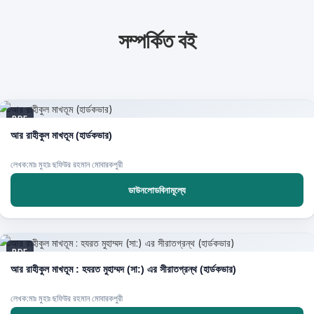
সম্পর্কিত বই
PDF
আর রাহীকুল মাখতূম (হার্ডকভার)
লেখক:মাঃ মুহাঃ ছফিউর রহমান মোবারকপুরী
ডাউনলোডবিনামূল্যে
PDF
আর রাহীকুল মাখতূম : হযরত মুহাম্মদ (সা:) এর সীরাতগ্রন্থ (হার্ডকভার)
লেখক:মাঃ মুহাঃ ছফিউর রহমান মোবারকপুরী