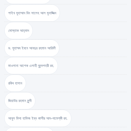
শাইখ মুহাম্মাদ বিন সালেহ আল মুনাজ্জিদ
মোস্তাক আহ্‌মাদ
ড. মুহাম্মদ ইবনে আবদুর রহমান আরিফী
মাওলানা আশেক এলাহী বুলন্দশহরী রহ.
রকিব হাসান
জিয়াউর রহমান মুন্সী
আবুল ফিদা হাফিজ ইব্‌ন কাসীর আদ-দামেশ্‌কী রহ.