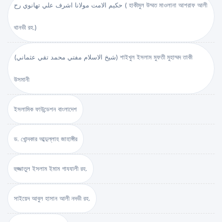
حكيم الامت مولانا اشرف علي تهانوي رح ( হাকীমুল উম্মত মাওলানা আশরাফ আলী
থানভী রহ.)
(شيخ الاسلام مفتي محمد تقي عثماني) শাইখুল ইসলাম মুফতী মুহাম্মদ তাকী
উসমানী
ইসলামিক ফাউন্ডেশন বাংলাদেশ
ড. খোন্দকার আব্দুল্লাহ জাহাঙ্গীর
হুজ্জাতুল ইসলাম ইমাম গাযযালী রহ.
সাইয়েদ আবুল হাসান আলী নদভী রহ.