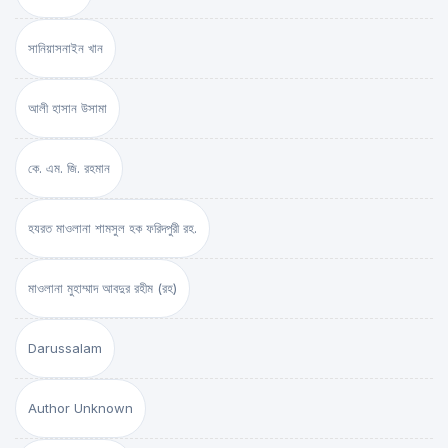
সানিয়াসনাইন খান
আলী হাসান উসামা
কে. এম. জি. রহমান
হযরত মাওলানা শামসুল হক ফরিদপুরী রহ.
মাওলানা মুহাম্মাদ আবদুর রহীম (রহ)
Darussalam
Author Unknown