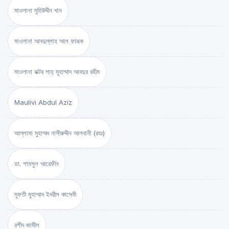
মাওলানা মুহিউদ্দীন খান
মাওলানা আবদুল্লাহ আল ফারূক
মাওলানা ডক্টর শাহ্‌ মুহাম্মাদ আবদুর রহীম
Maulivi Abdul Aziz
আল্লামা মুহাম্মদ নাসীরুদ্দীন আলবানী (রহঃ)
ডা. শামসুল আরেফীন
মুফতী মুহাম্মাদ ইদরীস কাসেমী
রশীদ জামীল