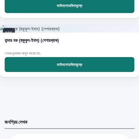
ডাউনলোডবিনামূল্যে
PDF
বান্দার হক (হুকুকুল-ইবাদ) (পেপারব্যাক)
লেখক:খন্দকার আবুল খায়ের রহ.
ডাউনলোডবিনামূল্যে
জনপ্রিয় লেখক