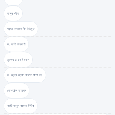
মাসুদ শরীফ
আব্দুর রাযযাক বিন ইউসুফ
ড. আলী তানতাবী
মুহম্মদ জাফর ইকবাল
ড. আব্দুর রহমান রাফাত পাশা রহ.
মোশতাক আহমেদ
কাজী আবুল কালাম সিদ্দীক