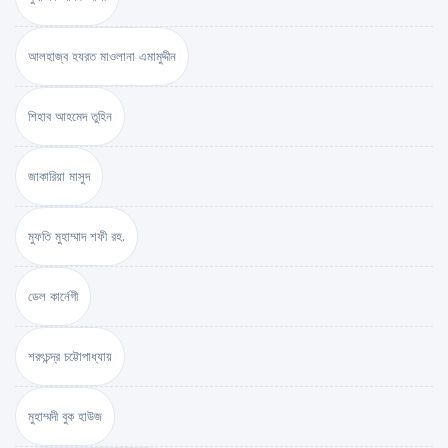
আলহাজ্ব হযরত মাওলানা এমামুদ্দীন
শিহাব আহমেদ তুহিন
জাকারিয়া মাসুদ
মুফতি মুহাম্মাদ শফী রহ.
ডেল কার্নেগী
শরৎচন্দ্র চট্টোপাধ্যায়
মুহাম্মদী বুক হাউজ