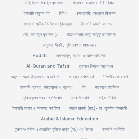
তাইসিরুল ফিকহিল মুয়াসসার
সিয়াম ও যাকাতের বিধি-বিধান
ইসলামি অনুবাদ বই
বিবিধ
এক্সপ্লোরিং সোশ্যাল বিসনেস
জেলা ও সেক্টর-ভিত্তিক মুক্তিযুদ্ধ
ইসলামি আদর্শ ও মতবাদ
সেট লোগাতুল কুরআন (১
মাতা-পিতার জন্য সবটুকু ভালোবাসা
অনুবাদ: জীবনী, স্মৃতিচারণ ও সাক্ষাৎকার
Hadith
নবি-রাসুল, সাহাবা ও অলি-আওলিয়া
Al-Quran and Tafsir
কুরআন বিষয়ক আলোচনা
অনুবাদ: আত্ম-উন্নয়ন ও মেডিটেশন
সাহিত্য সমালোচনা
শিক্ষনীয় মজার গল্প
ইসলামি গবেষণা, সমালোচনা ও প্রবন্ধ
বই
মহাকাশে মহামিলন
মুক্তিযুদ্ধে প্রথম প্রতিরোধ
সমকালীন গল্প
লাইফ স্টাইল
ইসলামি আমল ও আমলের সহায়িকা
হযরহ থানভী (রহ.)-এর পছন্দনীয় ঘটনাবলী
Arabic & Islamic Education
কুরআন-হাদীস ও বৈজ্ঞানিক দৃষ্টিতে রাসূল (সা.) এর মিরাজ
ইসলামি অর্থনীতি