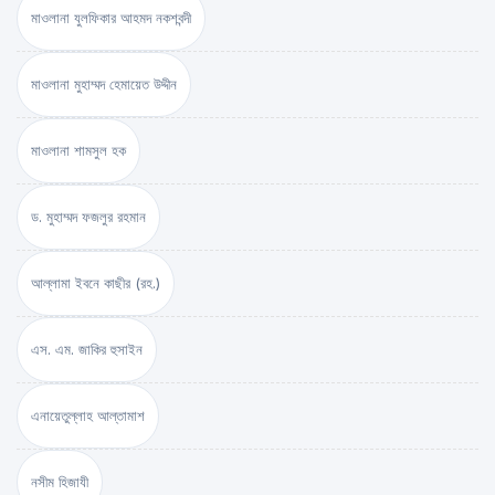
মাওলানা যুলফিকার আহমদ নকশবন্দী
মাওলানা মুহাম্মদ হেমায়েত উদ্দীন
মাওলানা শামসুল হক
ড. মুহাম্মদ ফজলুর রহমান
আল্লামা ইবনে কাছীর (রহ.)
এস. এম. জাকির হুসাইন
এনায়েতুল্লাহ আল্‌তামাশ
নসীম হিজাযী