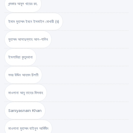
খন্দকার আবুল খায়ের রহ.
ইমাম মুহাম্মদ ইবনে ইসমাইল বোখারী (র)
মুহাম্মদ আসাদুল্লাহ আল-গালিব
ইসলামিয়া কুতুবখানা
সদর উদ্দিন আহমদ চিশতী
মাওলানা আবু তাহের মিসবাহ
Saniyasnain Khan
মাওলানা মুহাম্মদ যাইনুল আবিদীন