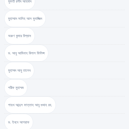
মুফতী রশীদ আহমাদ
মুহাম্মাদ সালিহ আল মুনাজ্জিদ
অরুণ কুমার বিশ্বাস
ড. আবু আমিনাহ বিলাল ফিলিপ্স
মুহাম্মদ আবু তালেব
শরীফ মুহাম্মদ
শায়খ আব্দুল ফাত্তাহ আবু গুদ্দাহ রহ.
ড. ইবনে আশরাফ