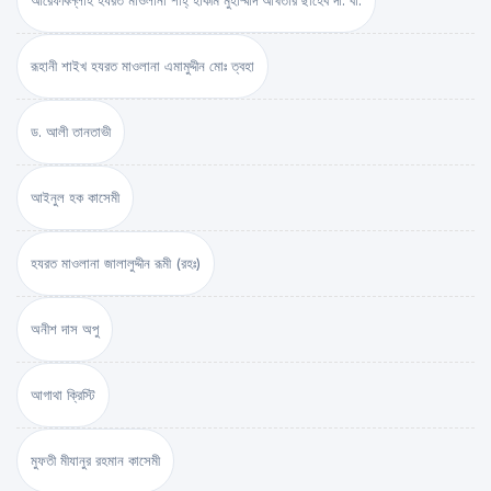
আরেফবিল্লাহ হযরত মাওলানা শাহ্ হাকীম মুহাম্মাদ আখতার ছাহেব দা. বা.
রূহানী শাইখ হযরত মাওলানা এমামুদ্দীন মোঃ ত্বহা
ড. আলী তানতাভী
আইনুল হক কাসেমী
হযরত মাওলানা জালালুদ্দীন রূমী (রহঃ)
অনীশ দাস অপু
আগাথা ক্রিস্টি
মুফতী মীযানুর রহমান কাসেমী