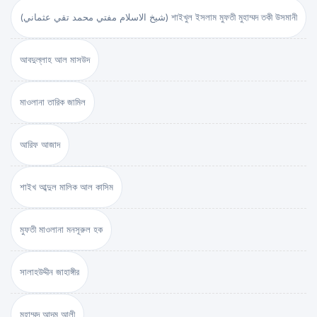
(شيخ الاسلام مفتي محمد تقي عثماني) শাইখুল ইসলাম মুফতী মুহাম্মদ তকী উসমানী
আবদুল্লাহ আল মাসউদ
মাওলানা তারিক জামিল
আরিফ আজাদ
শাইখ আব্দুল মালিক আল কাসিম
মুফতী মাওলানা মনসূরুল হক
সালাহউদ্দীন জাহাঙ্গীর
মুহাম্মদ আদম আলী