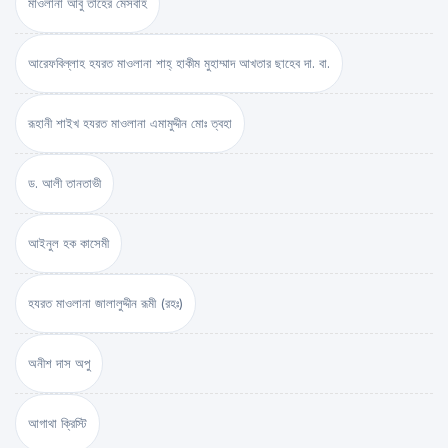
মাওলানা আবু তাহের মেসবাহ
আরেফবিল্লাহ হযরত মাওলানা শাহ্ হাকীম মুহাম্মাদ আখতার ছাহেব দা. বা.
রূহানী শাইখ হযরত মাওলানা এমামুদ্দীন মোঃ ত্বহা
ড. আলী তানতাভী
আইনুল হক কাসেমী
হযরত মাওলানা জালালুদ্দীন রূমী (রহঃ)
অনীশ দাস অপু
আগাথা ক্রিস্টি