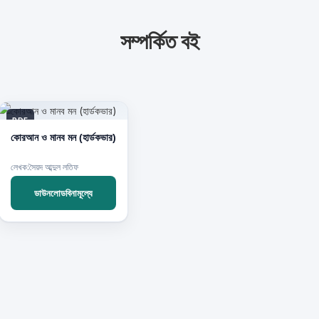
সম্পর্কিত বই
PDF
কোরআন ও মানব মন (হার্ডকভার)
লেখক:সৈয়দ আব্দুল লতিফ
ডাউনলোডবিনামূল্যে