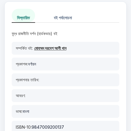
বিস্তারিত
বই পর্যালোচনা
যুদ্ধ রাজনীতি দর্শন (হার্ডকভার) বই
সম্পর্কিত বই:
মোহম্মদ দরবেশ আলী খান
প্রকাশক:
বর্ণায়ন
প্রকাশনার তারিখ:
আবরণ:
ভাষা:
বাংলা
ISBN-10:
9847009200137