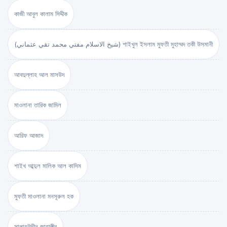
কাজী আবুল কালাম সিদ্দীক
(شيخ الاسلام مفتي محمد تقي عثماني) শাইখুল ইসলাম মুফতী মুহাম্মদ তকী উসমানী
আবদুল্লাহ আল মাসউদ
মাওলানা তারিক জামিল
আরিফ আজাদ
শাইখ আব্দুল মালিক আল কাসিম
মুফতী মাওলানা মনসূরুল হক
সালাহউদ্দীন জাহাঙ্গীর