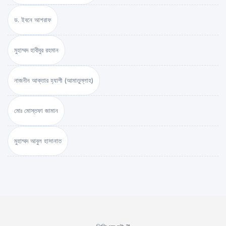
ড. ইবনে আশরাফ
মুহাম্মদ হাবীবুর রহমান
নাজনীন আক্তার হ্যাপী (আমাতুল্লাহ)
মোঃ মোস্তফা জামান
মুহাম্মদ আবুল হাসানাত