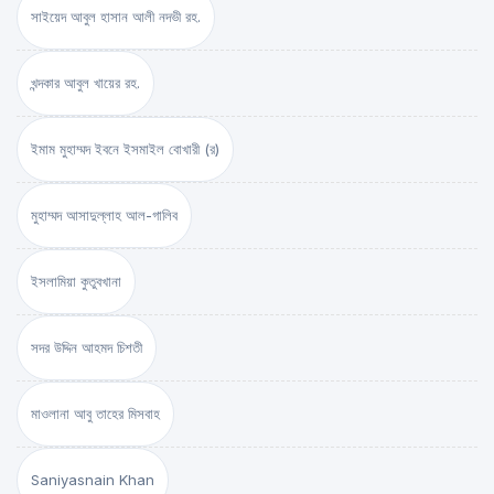
সাইয়েদ আবুল হাসান আলী নদভী রহ.
খন্দকার আবুল খায়ের রহ.
ইমাম মুহাম্মদ ইবনে ইসমাইল বোখারী (র)
মুহাম্মদ আসাদুল্লাহ আল-গালিব
ইসলামিয়া কুতুবখানা
সদর উদ্দিন আহমদ চিশতী
মাওলানা আবু তাহের মিসবাহ
Saniyasnain Khan