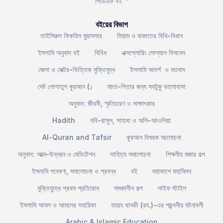
পিডিএফ বই ™
বইয়ের বিভাগ
তাইসিরুল ফিকহিল মুয়াসসার
সিয়াম ও যাকাতের বিধি-বিধান
ইসলামি অনুবাদ বই
বিবিধ
এক্সপ্লোরিং সোশ্যাল বিসনেস
জেলা ও সেক্টর-ভিত্তিক মুক্তিযুদ্ধ
ইসলামি আদর্শ ও মতবাদ
সেট লোগাতুল কুরআন (১
মাতা-পিতার জন্য সবটুকু ভালোবাসা
অনুবাদ: জীবনী, স্মৃতিচারণ ও সাক্ষাৎকার
Hadith
নবি-রাসুল, সাহাবা ও অলি-আওলিয়া
Al-Quran and Tafsir
কুরআন বিষয়ক আলোচনা
অনুবাদ: আত্ম-উন্নয়ন ও মেডিটেশন
সাহিত্য সমালোচনা
শিক্ষনীয় মজার গল্প
ইসলামি গবেষণা, সমালোচনা ও প্রবন্ধ
বই
মহাকাশে মহামিলন
মুক্তিযুদ্ধে প্রথম প্রতিরোধ
সমকালীন গল্প
লাইফ স্টাইল
ইসলামি আমল ও আমলের সহায়িকা
হযরহ থানভী (রহ.)-এর পছন্দনীয় ঘটনাবলী
Arabic & Islamic Education