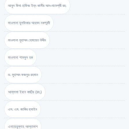
আবুল ফিদা হাফিজ ইব্‌ন কাসীর আদ-দামেশ্‌কী রহ.
মাওলানা যুলফিকার আহমদ নকশবন্দী
মাওলানা মুহাম্মদ হেমায়েত উদ্দীন
মাওলানা শামসুল হক
ড. মুহাম্মদ ফজলুর রহমান
আল্লামা ইবনে কাছীর (রহ.)
এস. এম. জাকির হুসাইন
এনায়েতুল্লাহ আল্‌তামাশ