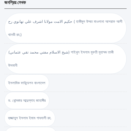
জনপ্রিয় লেখক
حكيم الامت مولانا اشرف علي تهانوي رح ( হাকীমুল উম্মত মাওলানা আশরাফ আলী
থানভী রহ.)
(شيخ الاسلام مفتي محمد تقي عثماني) শাইখুল ইসলাম মুফতী মুহাম্মদ তাকী
উসমানী
ইসলামিক ফাউন্ডেশন বাংলাদেশ
ড. খোন্দকার আব্দুল্লাহ জাহাঙ্গীর
হুজ্জাতুল ইসলাম ইমাম গাযযালী রহ.