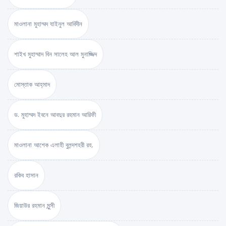
মাওলানা মুহাম্মদ যাইনুল আবিদীন
শাইখ মুহাম্মাদ বিন সালেহ আল মুনাজ্জিদ
মোস্তাক আহ্‌মাদ
ড. মুহাম্মদ ইবনে আবদুর রহমান আরিফী
মাওলানা আশেক এলাহী বুলন্দশহরী রহ.
রকিব হাসান
জিয়াউর রহমান মুন্সী