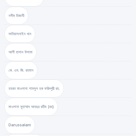
নসীম হিজাযী
সানিয়াসনাইন খান
আলী হাসান উসামা
কে. এম. জি. রহমান
হযরত মাওলানা শামসুল হক ফরিদপুরী রহ.
মাওলানা মুহাম্মাদ আবদুর রহীম (রহ)
Darussalam