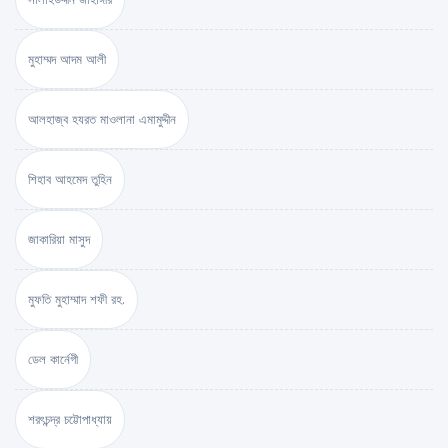
মুহাম্মদ আদম আলী
আলহাজ্ব হযরত মাওলানা এমামুদ্দীন
শিহাব আহমেদ তুহিন
জাকারিয়া মাসুদ
মুফতি মুহাম্মাদ শফী রহ.
ডেল কার্নেগী
শরৎচন্দ্র চট্টোপাধ্যায়