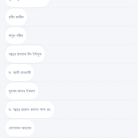
রশীদ জামীল
মাসুদ শরীফ
আব্দুর রাযযাক বিন ইউসুফ
ড. আলী তানতাবী
মুহম্মদ জাফর ইকবাল
ড. আব্দুর রহমান রাফাত পাশা রহ.
মোশতাক আহমেদ