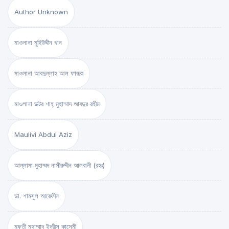
Author Unknown
মাওলানা মুহিউদ্দীন খান
মাওলানা আবদুল্লাহ আল ফারূক
মাওলানা ডক্টর শাহ্‌ মুহাম্মাদ আবদুর রহীম
Maulivi Abdul Aziz
আল্লামা মুহাম্মদ নাসীরুদ্দীন আলবানী (রহঃ)
ডা. শামসুল আরেফীন
মুফতী মুহাম্মাদ ইদরীস কাসেমী