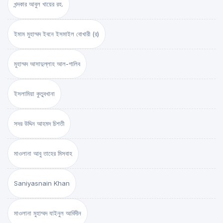
খন্দকার আবুল খায়ের রহ.
ইমাম মুহাম্মদ ইবনে ইসমাইল বোখারী (র)
মুহাম্মদ আসাদুল্লাহ আল-গালিব
ইসলামিয়া কুতুবখানা
সদর উদ্দিন আহমদ চিশতী
মাওলানা আবু তাহের মিসবাহ
Saniyasnain Khan
মাওলানা মুহাম্মদ যাইনুল আবিদীন