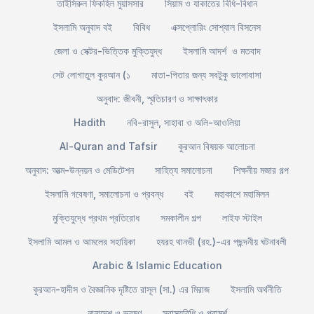
তাইসিরুল ফিকহিল মুয়াসসার
সিয়াম ও যাকাতের বিধি-বিধান
ইসলামি অনুবাদ বই
বিবিধ
এক্সপ্লোরিং সোশ্যাল বিসনেস
জেলা ও সেক্টর-ভিত্তিক মুক্তিযুদ্ধ
ইসলামি আদর্শ ও মতবাদ
সেট লোগাতুল কুরআন (১
মাতা-পিতার জন্য সবটুকু ভালোবাসা
অনুবাদ: জীবনী, স্মৃতিচারণ ও সাক্ষাৎকার
Hadith
নবি-রাসুল, সাহাবা ও অলি-আওলিয়া
Al-Quran and Tafsir
কুরআন বিষয়ক আলোচনা
অনুবাদ: আত্ম-উন্নয়ন ও মেডিটেশন
সাহিত্য সমালোচনা
শিক্ষনীয় মজার গল্প
ইসলামি গবেষণা, সমালোচনা ও প্রবন্ধ
বই
মহাকাশে মহামিলন
মুক্তিযুদ্ধে প্রথম প্রতিরোধ
সমকালীন গল্প
লাইফ স্টাইল
ইসলামি আমল ও আমলের সহায়িকা
হযরহ থানভী (রহ.)-এর পছন্দনীয় ঘটনাবলী
Arabic & Islamic Education
কুরআন-হাদীস ও বৈজ্ঞানিক দৃষ্টিতে রাসূল (সা.) এর মিরাজ
ইসলামি অর্থনীতি
নানাদেশ ও ভ্রমণ
স্বাস্থ্যবিধি ও পরামর্শ