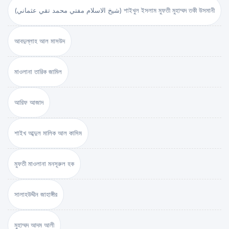
(شيخ الاسلام مفتي محمد تقي عثماني) শাইখুল ইসলাম মুফতী মুহাম্মদ তকী উসমানী
আবদুল্লাহ আল মাসউদ
মাওলানা তারিক জামিল
আরিফ আজাদ
শাইখ আব্দুল মালিক আল কাসিম
মুফতী মাওলানা মনসূরুল হক
সালাহউদ্দীন জাহাঙ্গীর
মুহাম্মদ আদম আলী