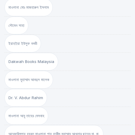
মাওলানা মোঃ মাজহারুল ইসলাম
সৌমেন সাহা
ইয়াহইয়া ইউসুফ নদভী
Dakwah Books Malaysia
মাওলানা মুহাম্মাদ আবদুল মালেক
Dr. V. Abdur Rahim
মাওলানা আবু তাহের মেসবাহ
আরেফবিল্লাহ হযরত মাওলানা শাহ্ হাকীম মুহাম্মাদ আখতার ছাহেব দা. বা.