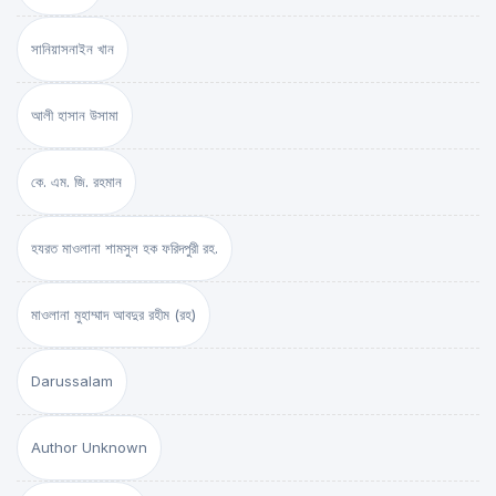
সানিয়াসনাইন খান
আলী হাসান উসামা
কে. এম. জি. রহমান
হযরত মাওলানা শামসুল হক ফরিদপুরী রহ.
মাওলানা মুহাম্মাদ আবদুর রহীম (রহ)
Darussalam
Author Unknown