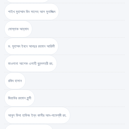
শাইখ মুহাম্মাদ বিন সালেহ আল মুনাজ্জিদ
মোস্তাক আহ্‌মাদ
ড. মুহাম্মদ ইবনে আবদুর রহমান আরিফী
মাওলানা আশেক এলাহী বুলন্দশহরী রহ.
রকিব হাসান
জিয়াউর রহমান মুন্সী
আবুল ফিদা হাফিজ ইব্‌ন কাসীর আদ-দামেশ্‌কী রহ.