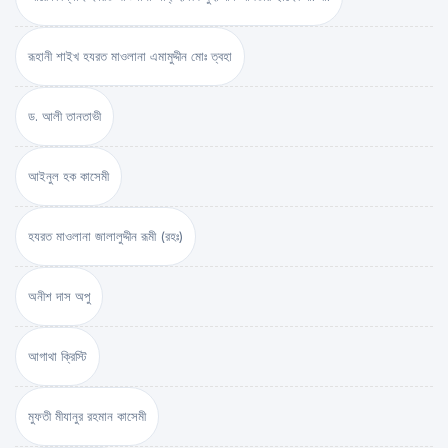
রূহানী শাইখ হযরত মাওলানা এমামুদ্দীন মোঃ ত্বহা
ড. আলী তানতাভী
আইনুল হক কাসেমী
হযরত মাওলানা জালালুদ্দীন রূমী (রহঃ)
অনীশ দাস অপু
আগাথা ক্রিস্টি
মুফতী মীযানুর রহমান কাসেমী