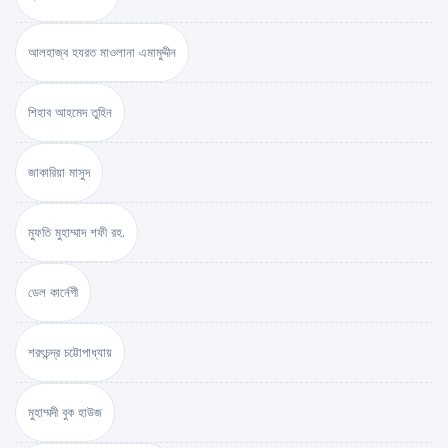
আলহাজ্ব হযরত মাওলানা এমামুদ্দীন
শিহাব আহমেদ তুহিন
জাকারিয়া মাসুদ
মুফতি মুহাম্মাদ শফী রহ.
ডেল কার্নেগী
শরৎচন্দ্র চট্টোপাধ্যায়
মুহাম্মদী বুক হাউজ