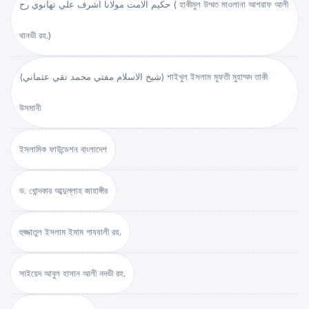
حكيم الامت مولانا اشرف علي تهانوي رح ( হাকীমুল উম্মত মাওলানা আশরাফ আলী
থানভী রহ.)
(شيخ الاسلام مفتي محمد تقي عثماني) শাইখুল ইসলাম মুফতী মুহাম্মদ তাকী
উসমানী
ইসলামিক ফাউন্ডেশন বাংলাদেশ
ড. খোন্দকার আব্দুল্লাহ জাহাঙ্গীর
হুজ্জাতুল ইসলাম ইমাম গাযযালী রহ.
সাইয়েদ আবুল হাসান আলী নদভী রহ.