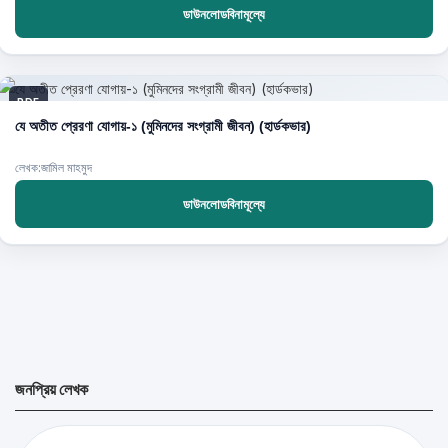
ডাউনলোডবিনামূল্যে
PDF
যে অতীত প্রেরণা যোগায়-১ (মুমিনদের সংগ্রামী জীবন) (হার্ডকভার)
লেখক:জামিল মাহমুদ
ডাউনলোডবিনামূল্যে
জনপ্রিয় লেখক