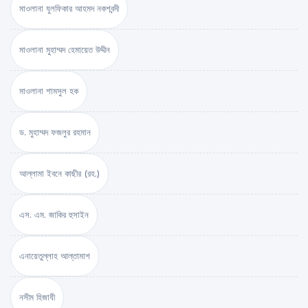
মাওলানা যুলফিকার আহমদ নকশবন্দী
মাওলানা মুহাম্মদ হেমায়েত উদ্দীন
মাওলানা শামসুল হক
ড. মুহাম্মদ ফজলুর রহমান
আল্লামা ইবনে কাছীর (রহ.)
এস. এম. জাকির হুসাইন
এনায়েতুল্লাহ আল্‌তামাশ
নসীম হিজাযী