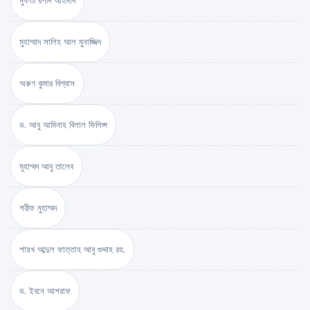
মুফতী রশীদ আহমাদ
মুহাম্মাদ সালিহ আল মুনাজ্জিদ
অরুণ কুমার বিশ্বাস
ড. আবু আমিনাহ বিলাল ফিলিপ্স
মুহাম্মদ আবু তালেব
শরীফ মুহাম্মদ
শায়খ আব্দুল ফাত্তাহ আবু গুদ্দাহ রহ.
ড. ইবনে আশরাফ