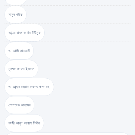
মাসুদ শরীফ
আব্দুর রাযযাক বিন ইউসুফ
ড. আলী তানতাবী
মুহম্মদ জাফর ইকবাল
ড. আব্দুর রহমান রাফাত পাশা রহ.
মোশতাক আহমেদ
কাজী আবুল কালাম সিদ্দীক