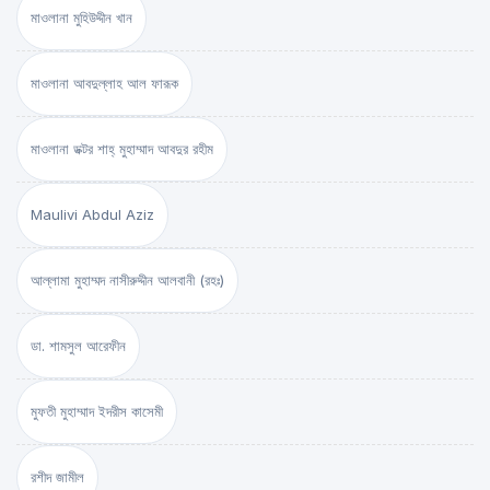
মাওলানা মুহিউদ্দীন খান
মাওলানা আবদুল্লাহ আল ফারূক
মাওলানা ডক্টর শাহ্‌ মুহাম্মাদ আবদুর রহীম
Maulivi Abdul Aziz
আল্লামা মুহাম্মদ নাসীরুদ্দীন আলবানী (রহঃ)
ডা. শামসুল আরেফীন
মুফতী মুহাম্মাদ ইদরীস কাসেমী
রশীদ জামীল