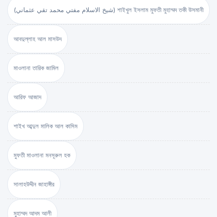
(شيخ الاسلام مفتي محمد تقي عثماني) শাইখুল ইসলাম মুফতী মুহাম্মদ তকী উসমানী
আবদুল্লাহ আল মাসউদ
মাওলানা তারিক জামিল
আরিফ আজাদ
শাইখ আব্দুল মালিক আল কাসিম
মুফতী মাওলানা মনসূরুল হক
সালাহউদ্দীন জাহাঙ্গীর
মুহাম্মদ আদম আলী