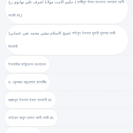
حكيم الامت مولانا اشرف علي تهانوي رح ( হাকীমুল উম্মত মাওলানা আশরাফ আলী
থানভী রহ.)
(شيخ الاسلام مفتي محمد تقي عثماني) শাইখুল ইসলাম মুফতী মুহাম্মদ তাকী
উসমানী
ইসলামিক ফাউন্ডেশন বাংলাদেশ
ড. খোন্দকার আব্দুল্লাহ জাহাঙ্গীর
হুজ্জাতুল ইসলাম ইমাম গাযযালী রহ.
সাইয়েদ আবুল হাসান আলী নদভী রহ.