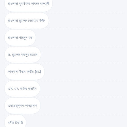
মাওলানা যুলফিকার আহমদ নকশবন্দী
মাওলানা মুহাম্মদ হেমায়েত উদ্দীন
মাওলানা শামসুল হক
ড. মুহাম্মদ ফজলুর রহমান
আল্লামা ইবনে কাছীর (রহ.)
এস. এম. জাকির হুসাইন
এনায়েতুল্লাহ আল্‌তামাশ
নসীম হিজাযী