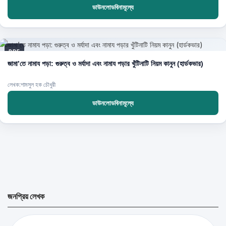
ডাউনলোডবিনামূল্যে
PDF
জামা’তে নামায পড়া: গুরুত্ব ও মর্যাদা এবং নামায পড়ার খুঁটিনাটি নিয়ম কানুন (হার্ডকভার)
লেখক:শামসুল হক চৌধুরী
ডাউনলোডবিনামূল্যে
জনপ্রিয় লেখক