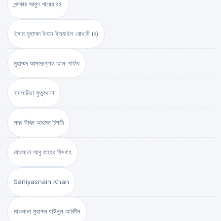
খন্দকার আবুল খায়ের রহ.
ইমাম মুহাম্মদ ইবনে ইসমাইল বোখারী (র)
মুহাম্মদ আসাদুল্লাহ আল-গালিব
ইসলামিয়া কুতুবখানা
সদর উদ্দিন আহমদ চিশতী
মাওলানা আবু তাহের মিসবাহ
Saniyasnain Khan
মাওলানা মুহাম্মদ যাইনুল আবিদীন