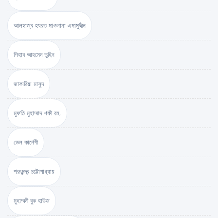
আলহাজ্ব হযরত মাওলানা এমামুদ্দীন
শিহাব আহমেদ তুহিন
জাকারিয়া মাসুদ
মুফতি মুহাম্মাদ শফী রহ.
ডেল কার্নেগী
শরৎচন্দ্র চট্টোপাধ্যায়
মুহাম্মদী বুক হাউজ