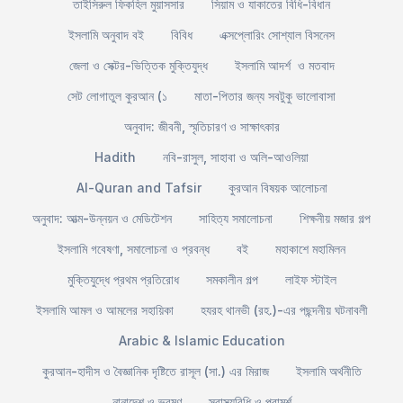
তাইসিরুল ফিকহিল মুয়াসসার
সিয়াম ও যাকাতের বিধি-বিধান
ইসলামি অনুবাদ বই
বিবিধ
এক্সপ্লোরিং সোশ্যাল বিসনেস
জেলা ও সেক্টর-ভিত্তিক মুক্তিযুদ্ধ
ইসলামি আদর্শ ও মতবাদ
সেট লোগাতুল কুরআন (১
মাতা-পিতার জন্য সবটুকু ভালোবাসা
অনুবাদ: জীবনী, স্মৃতিচারণ ও সাক্ষাৎকার
Hadith
নবি-রাসুল, সাহাবা ও অলি-আওলিয়া
Al-Quran and Tafsir
কুরআন বিষয়ক আলোচনা
অনুবাদ: আত্ম-উন্নয়ন ও মেডিটেশন
সাহিত্য সমালোচনা
শিক্ষনীয় মজার গল্প
ইসলামি গবেষণা, সমালোচনা ও প্রবন্ধ
বই
মহাকাশে মহামিলন
মুক্তিযুদ্ধে প্রথম প্রতিরোধ
সমকালীন গল্প
লাইফ স্টাইল
ইসলামি আমল ও আমলের সহায়িকা
হযরহ থানভী (রহ.)-এর পছন্দনীয় ঘটনাবলী
Arabic & Islamic Education
কুরআন-হাদীস ও বৈজ্ঞানিক দৃষ্টিতে রাসূল (সা.) এর মিরাজ
ইসলামি অর্থনীতি
নানাদেশ ও ভ্রমণ
স্বাস্থ্যবিধি ও পরামর্শ