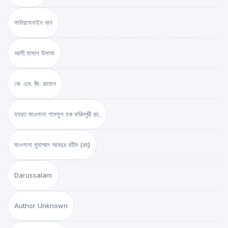
সানিয়াসনাইন খান
আলী হাসান উসামা
কে. এম. জি. রহমান
হযরত মাওলানা শামসুল হক ফরিদপুরী রহ.
মাওলানা মুহাম্মাদ আবদুর রহীম (রহ)
Darussalam
Author Unknown