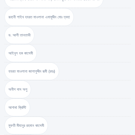
রূহানী শাইখ হযরত মাওলানা এমামুদ্দীন মোঃ ত্বহা
ড. আলী তানতাভী
আইনুল হক কাসেমী
হযরত মাওলানা জালালুদ্দীন রূমী (রহঃ)
অনীশ দাস অপু
আগাথা ক্রিস্টি
মুফতী মীযানুর রহমান কাসেমী