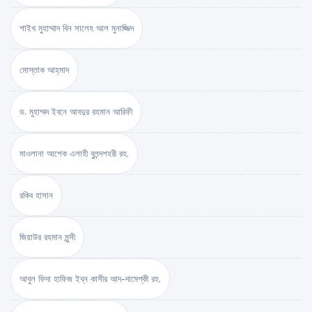
শাইখ মুহাম্মাদ বিন সালেহ আল মুনাজ্জিদ
মোস্তাক আহ্‌মাদ
ড. মুহাম্মদ ইবনে আবদুর রহমান আরিফী
মাওলানা আশেক এলাহী বুলন্দশহরী রহ.
রকিব হাসান
জিয়াউর রহমান মুন্সী
আবুল ফিদা হাফিজ ইব্‌ন কাসীর আদ-দামেশ্‌কী রহ.