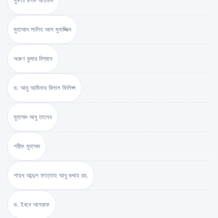
মুফতী রশীদ আহমাদ
মুহাম্মাদ সালিহ আল মুনাজ্জিদ
অরুণ কুমার বিশ্বাস
ড. আবু আমিনাহ বিলাল ফিলিপ্স
মুহাম্মদ আবু তালেব
শরীফ মুহাম্মদ
শায়খ আব্দুল ফাত্তাহ আবু গুদ্দাহ রহ.
ড. ইবনে আশরাফ