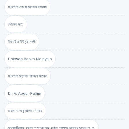
মাওলানা মোঃ মাজহারুল ইসলাম
সৌমেন সাহা
ইয়াহইয়া ইউসুফ নদভী
Dakwah Books Malaysia
মাওলানা মুহাম্মাদ আবদুল মালেক
Dr. V. Abdur Rahim
মাওলানা আবু তাহের মেসবাহ
আরেফবিল্লাহ হযরত মাওলানা শাহ্ হাকীম মুহাম্মাদ আখতার ছাহেব দা. বা.