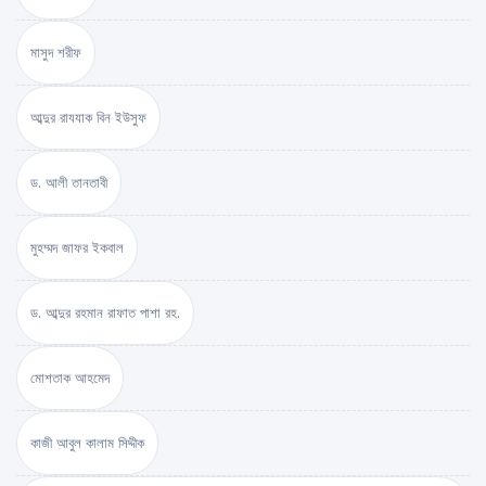
মাসুদ শরীফ
আব্দুর রাযযাক বিন ইউসুফ
ড. আলী তানতাবী
মুহম্মদ জাফর ইকবাল
ড. আব্দুর রহমান রাফাত পাশা রহ.
মোশতাক আহমেদ
কাজী আবুল কালাম সিদ্দীক