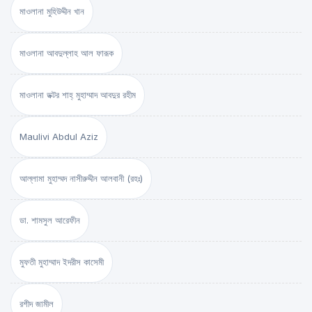
মাওলানা মুহিউদ্দীন খান
মাওলানা আবদুল্লাহ আল ফারূক
মাওলানা ডক্টর শাহ্‌ মুহাম্মাদ আবদুর রহীম
Maulivi Abdul Aziz
আল্লামা মুহাম্মদ নাসীরুদ্দীন আলবানী (রহঃ)
ডা. শামসুল আরেফীন
মুফতী মুহাম্মাদ ইদরীস কাসেমী
রশীদ জামীল