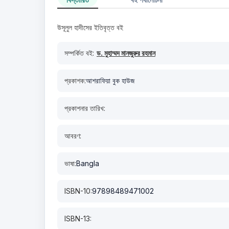
উসূলুল হাদীসের ইতিবৃত্ত বই
সম্পর্কিত বই:
ড. মুহাম্মদ মানজুরুর রহমান
প্রকাশক:
আশরাফিয়া বুক হাউজ
প্রকাশনার তারিখ:
আবরণ:
ভাষা:
Bangla
ISBN-10:
97898489471002
ISBN-13: