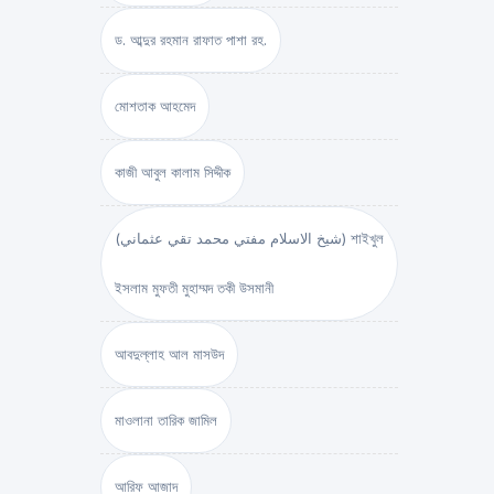
ড. আব্দুর রহমান রাফাত পাশা রহ.
মোশতাক আহমেদ
কাজী আবুল কালাম সিদ্দীক
(شيخ الاسلام مفتي محمد تقي عثماني) শাইখুল
ইসলাম মুফতী মুহাম্মদ তকী উসমানী
আবদুল্লাহ আল মাসউদ
মাওলানা তারিক জামিল
আরিফ আজাদ