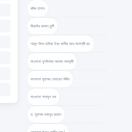
রকিব হাসান
জিয়াউর রহমান মুন্সী
আবুল ফিদা হাফিজ ইব্‌ন কাসীর আদ-দামেশ্‌কী রহ.
মাওলানা যুলফিকার আহমদ নকশবন্দী
মাওলানা মুহাম্মদ হেমায়েত উদ্দীন
মাওলানা শামসুল হক
ড. মুহাম্মদ ফজলুর রহমান