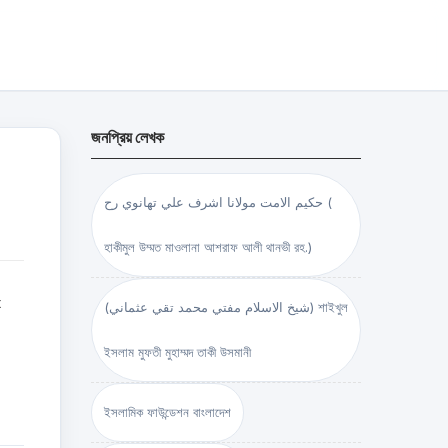
জনপ্রিয় লেখক
حكيم الامت مولانا اشرف علي تهانوي رح (
হাকীমুল উম্মত মাওলানা আশরাফ আলী থানভী রহ.)
t
(شيخ الاسلام مفتي محمد تقي عثماني) শাইখুল
ইসলাম মুফতী মুহাম্মদ তাকী উসমানী
ইসলামিক ফাউন্ডেশন বাংলাদেশ