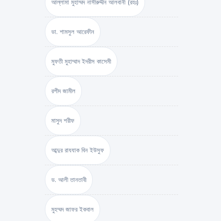
আল্লামা মুহাম্মদ নাসীরুদ্দীন আলবানী (রহঃ)
ডা. শামসুল আরেফীন
মুফতী মুহাম্মাদ ইদরীস কাসেমী
রশীদ জামীল
মাসুদ শরীফ
আব্দুর রাযযাক বিন ইউসুফ
ড. আলী তানতাবী
মুহম্মদ জাফর ইকবাল