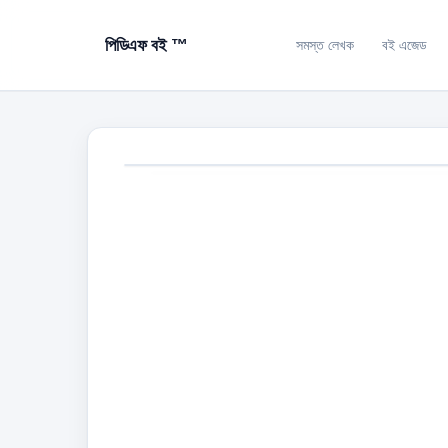
পিডিএফ বই ™
সমস্ত লেখক
বই এজেড