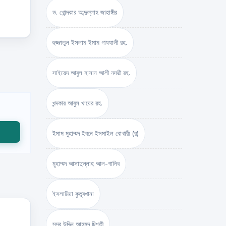
ড. খোন্দকার আব্দুল্লাহ জাহাঙ্গীর
হুজ্জাতুল ইসলাম ইমাম গাযযালী রহ.
সাইয়েদ আবুল হাসান আলী নদভী রহ.
খন্দকার আবুল খায়ের রহ.
ইমাম মুহাম্মদ ইবনে ইসমাইল বোখারী (র)
মুহাম্মদ আসাদুল্লাহ আল-গালিব
ইসলামিয়া কুতুবখানা
সদর উদ্দিন আহমদ চিশতী