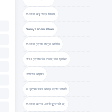
মাওলানা আবু তাহের মিসবাহ
Saniyasnain Khan
মাওলানা মুহাম্মদ যাইনুল আবিদীন
শাইখ মুহাম্মাদ বিন সালেহ আল মুনাজ্জিদ
মোস্তাক আহ্‌মাদ
ড. মুহাম্মদ ইবনে আবদুর রহমান আরিফী
মাওলানা আশেক এলাহী বুলন্দশহরী রহ.