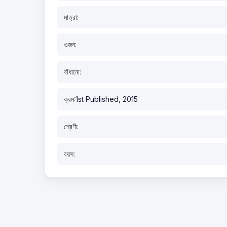
মাত্রা:
ওজন:
বাঁধানো:
ক্রম:
1st Published, 2015
শ্রেণী:
বয়স: