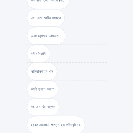
আল্লামা ইবনে কাছীর (রহ.)
এস. এম. জাকির হুসাইন
এনায়েতুল্লাহ আল্‌তামাশ
নসীম হিজাযী
সানিয়াসনাইন খান
আলী হাসান উসামা
কে. এম. জি. রহমান
হযরত মাওলানা শামসুল হক ফরিদপুরী রহ.