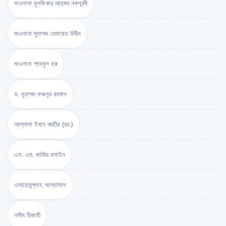
মাওলানা যুলফিকার আহমদ নকশবন্দী
মাওলানা মুহাম্মদ হেমায়েত উদ্দীন
মাওলানা শামসুল হক
ড. মুহাম্মদ ফজলুর রহমান
আল্লামা ইবনে কাছীর (রহ.)
এস. এম. জাকির হুসাইন
এনায়েতুল্লাহ আল্‌তামাশ
নসীম হিজাযী