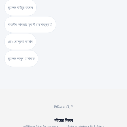
মুহাম্মদ হাবীবুর রহমান
নাজনীন আক্তার হ্যাপী (আমাতুল্লাহ)
মোঃ মোস্তফা জামান
মুহাম্মদ আবুল হাসানাত
পিডিএফ বই ™
বইয়ের বিভাগ
তাইসিরুল ফিকহিল মুয়াসসার
সিয়াম ও যাকাতের বিধি-বিধান