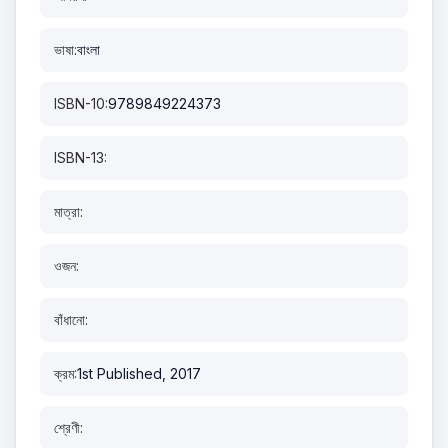
ভাষা:
বাংলা
ISBN-10:
9789849224373
ISBN-13:
মাত্রা:
ওজন:
বাঁধানো:
ক্রম:
1st Published, 2017
শ্রেণী: