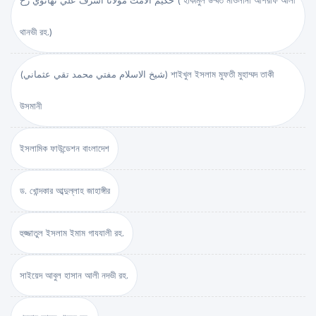
حكيم الامت مولانا اشرف علي تهانوي رح ( হাকীমুল উম্মত মাওলানা আশরাফ আলী
থানভী রহ.)
(شيخ الاسلام مفتي محمد تقي عثماني) শাইখুল ইসলাম মুফতী মুহাম্মদ তাকী
উসমানী
ইসলামিক ফাউন্ডেশন বাংলাদেশ
ড. খোন্দকার আব্দুল্লাহ জাহাঙ্গীর
হুজ্জাতুল ইসলাম ইমাম গাযযালী রহ.
সাইয়েদ আবুল হাসান আলী নদভী রহ.