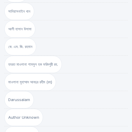
সানিয়াসনাইন খান
আলী হাসান উসামা
কে. এম. জি. রহমান
হযরত মাওলানা শামসুল হক ফরিদপুরী রহ.
মাওলানা মুহাম্মাদ আবদুর রহীম (রহ)
Darussalam
Author Unknown