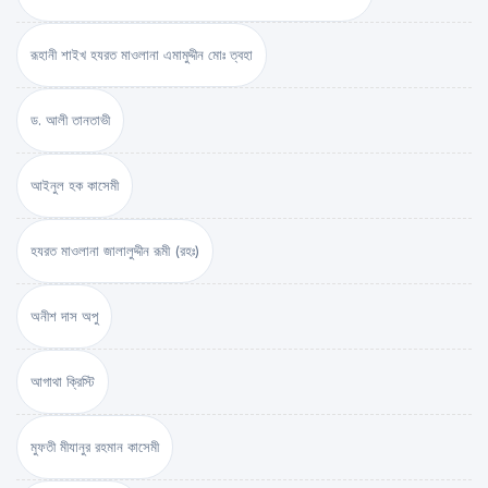
রূহানী শাইখ হযরত মাওলানা এমামুদ্দীন মোঃ ত্বহা
ড. আলী তানতাভী
আইনুল হক কাসেমী
হযরত মাওলানা জালালুদ্দীন রূমী (রহঃ)
অনীশ দাস অপু
আগাথা ক্রিস্টি
মুফতী মীযানুর রহমান কাসেমী