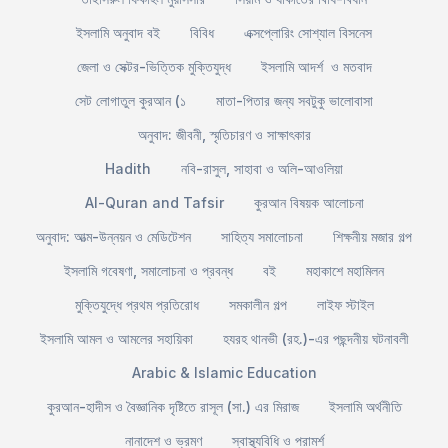
ইসলামি অনুবাদ বই
বিবিধ
এক্সপ্লোরিং সোশ্যাল বিসনেস
জেলা ও সেক্টর-ভিত্তিক মুক্তিযুদ্ধ
ইসলামি আদর্শ ও মতবাদ
সেট লোগাতুল কুরআন (১
মাতা-পিতার জন্য সবটুকু ভালোবাসা
অনুবাদ: জীবনী, স্মৃতিচারণ ও সাক্ষাৎকার
Hadith
নবি-রাসুল, সাহাবা ও অলি-আওলিয়া
Al-Quran and Tafsir
কুরআন বিষয়ক আলোচনা
অনুবাদ: আত্ম-উন্নয়ন ও মেডিটেশন
সাহিত্য সমালোচনা
শিক্ষনীয় মজার গল্প
ইসলামি গবেষণা, সমালোচনা ও প্রবন্ধ
বই
মহাকাশে মহামিলন
মুক্তিযুদ্ধে প্রথম প্রতিরোধ
সমকালীন গল্প
লাইফ স্টাইল
ইসলামি আমল ও আমলের সহায়িকা
হযরহ থানভী (রহ.)-এর পছন্দনীয় ঘটনাবলী
Arabic & Islamic Education
কুরআন-হাদীস ও বৈজ্ঞানিক দৃষ্টিতে রাসূল (সা.) এর মিরাজ
ইসলামি অর্থনীতি
নানাদেশ ও ভ্রমণ
স্বাস্থ্যবিধি ও পরামর্শ