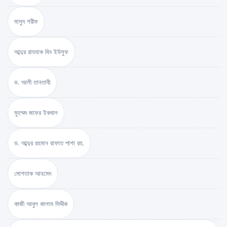
মাসুদ শরীফ
আব্দুর রাযযাক বিন ইউসুফ
ড. আলী তানতাবী
মুহম্মদ জাফর ইকবাল
ড. আব্দুর রহমান রাফাত পাশা রহ.
মোশতাক আহমেদ
কাজী আবুল কালাম সিদ্দীক