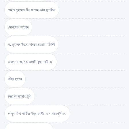
শাইখ মুহাম্মাদ বিন সালেহ আল মুনাজ্জিদ
মোস্তাক আহ্‌মাদ
ড. মুহাম্মদ ইবনে আবদুর রহমান আরিফী
মাওলানা আশেক এলাহী বুলন্দশহরী রহ.
রকিব হাসান
জিয়াউর রহমান মুন্সী
আবুল ফিদা হাফিজ ইব্‌ন কাসীর আদ-দামেশ্‌কী রহ.