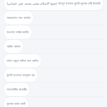
(شيخ الاسلام مفتي محمد تقي عثماني) শাইখুল ইসলাম মুফতী মুহাম্মদ তকী উসমানী
আবদুল্লাহ আল মাসউদ
মাওলানা তারিক জামিল
আরিফ আজাদ
শাইখ আব্দুল মালিক আল কাসিম
মুফতী মাওলানা মনসূরুল হক
সালাহউদ্দীন জাহাঙ্গীর
মুহাম্মদ আদম আলী