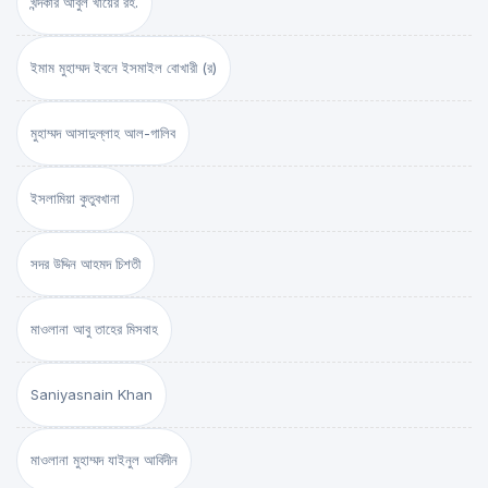
খন্দকার আবুল খায়ের রহ.
ইমাম মুহাম্মদ ইবনে ইসমাইল বোখারী (র)
মুহাম্মদ আসাদুল্লাহ আল-গালিব
ইসলামিয়া কুতুবখানা
সদর উদ্দিন আহমদ চিশতী
মাওলানা আবু তাহের মিসবাহ
Saniyasnain Khan
মাওলানা মুহাম্মদ যাইনুল আবিদীন