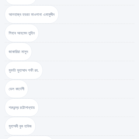
আলহাজ্ব হযরত মাওলানা এমামুদ্দীন
শিহাব আহমেদ তুহিন
জাকারিয়া মাসুদ
মুফতি মুহাম্মাদ শফী রহ.
ডেল কার্নেগী
শরৎচন্দ্র চট্টোপাধ্যায়
মুহাম্মদী বুক হাউজ