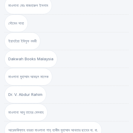
মাওলানা মোঃ মাজহারুল ইসলাম
সৌমেন সাহা
ইয়াহইয়া ইউসুফ নদভী
Dakwah Books Malaysia
মাওলানা মুহাম্মাদ আবদুল মালেক
Dr. V. Abdur Rahim
মাওলানা আবু তাহের মেসবাহ
আরেফবিল্লাহ হযরত মাওলানা শাহ্ হাকীম মুহাম্মাদ আখতার ছাহেব দা. বা.