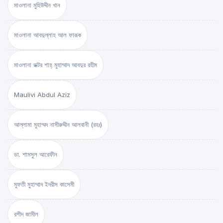
মাওলানা মুহিউদ্দীন খান
মাওলানা আবদুল্লাহ আল ফারূক
মাওলানা ডক্টর শাহ্‌ মুহাম্মাদ আবদুর রহীম
Maulivi Abdul Aziz
আল্লামা মুহাম্মদ নাসীরুদ্দীন আলবানী (রহঃ)
ডা. শামসুল আরেফীন
মুফতী মুহাম্মাদ ইদরীস কাসেমী
রশীদ জামীল