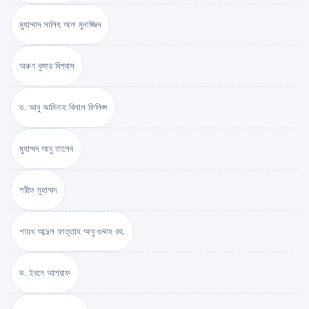
মুহাম্মাদ সালিহ আল মুনাজ্জিদ
অরুণ কুমার বিশ্বাস
ড. আবু আমিনাহ বিলাল ফিলিপ্স
মুহাম্মদ আবু তালেব
শরীফ মুহাম্মদ
শায়খ আব্দুল ফাত্তাহ আবু গুদ্দাহ রহ.
ড. ইবনে আশরাফ