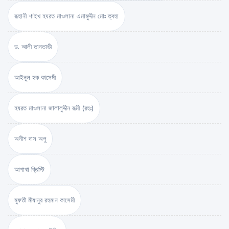
রূহানী শাইখ হযরত মাওলানা এমামুদ্দীন মোঃ ত্বহা
ড. আলী তানতাভী
আইনুল হক কাসেমী
হযরত মাওলানা জালালুদ্দীন রূমী (রহঃ)
অনীশ দাস অপু
আগাথা ক্রিস্টি
মুফতী মীযানুর রহমান কাসেমী