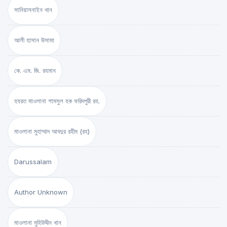
সানিয়াসনাইন খান
আলী হাসান উসামা
কে. এম. জি. রহমান
হযরত মাওলানা শামসুল হক ফরিদপুরী রহ.
মাওলানা মুহাম্মাদ আবদুর রহীম (রহ)
Darussalam
Author Unknown
মাওলানা মুহিউদ্দীন খান