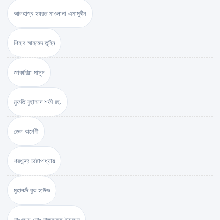
আলহাজ্ব হযরত মাওলানা এমামুদ্দীন
শিহাব আহমেদ তুহিন
জাকারিয়া মাসুদ
মুফতি মুহাম্মাদ শফী রহ.
ডেল কার্নেগী
শরৎচন্দ্র চট্টোপাধ্যায়
মুহাম্মদী বুক হাউজ
মাওলানা মোঃ মাজহারুল ইসলাম