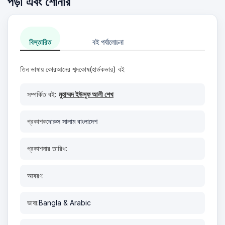
পড়া এবং শোনার
বিস্তারিত
বই পর্যালোচনা
তিন ভাষায় কোরআনের শব্দকোষ(হার্ডকভার) বই
সম্পর্কিত বই:
মুহাম্মদ ইউসুফ আলী শেখ
প্রকাশক:
দারুস সালাম বাংলাদেশ
প্রকাশনার তারিখ:
আবরণ:
ভাষা:
Bangla & Arabic