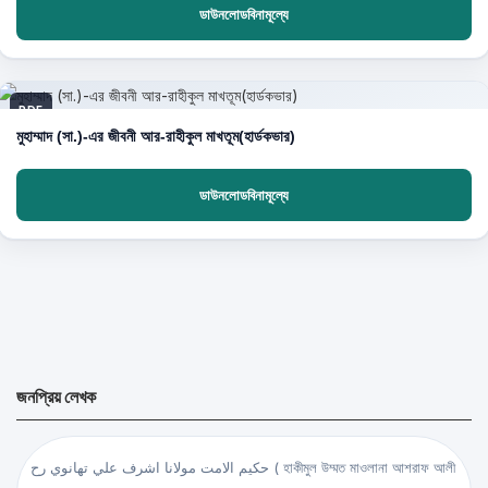
ডাউনলোডবিনামূল্যে
PDF
মুহাম্মাদ (সা.)-এর জীবনী আর-রাহীকুল মাখতূম(হার্ডকভার)
ডাউনলোডবিনামূল্যে
জনপ্রিয় লেখক
حكيم الامت مولانا اشرف علي تهانوي رح ( হাকীমুল উম্মত মাওলানা আশরাফ আলী