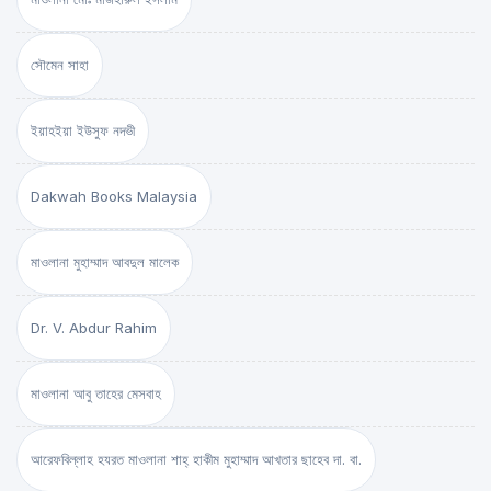
সৌমেন সাহা
ইয়াহইয়া ইউসুফ নদভী
Dakwah Books Malaysia
মাওলানা মুহাম্মাদ আবদুল মালেক
Dr. V. Abdur Rahim
মাওলানা আবু তাহের মেসবাহ
আরেফবিল্লাহ হযরত মাওলানা শাহ্ হাকীম মুহাম্মাদ আখতার ছাহেব দা. বা.