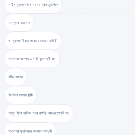
শাইখ মুহাম্মাদ বিন সালেহ আল মুনাজ্জিদ
মোস্তাক আহ্‌মাদ
ড. মুহাম্মদ ইবনে আবদুর রহমান আরিফী
মাওলানা আশেক এলাহী বুলন্দশহরী রহ.
রকিব হাসান
জিয়াউর রহমান মুন্সী
আবুল ফিদা হাফিজ ইব্‌ন কাসীর আদ-দামেশ্‌কী রহ.
মাওলানা যুলফিকার আহমদ নকশবন্দী