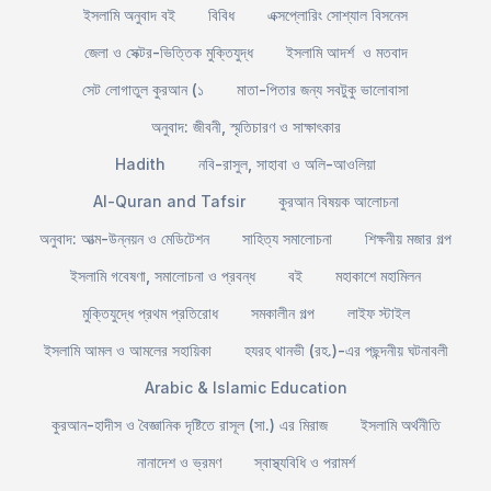
ইসলামি অনুবাদ বই
বিবিধ
এক্সপ্লোরিং সোশ্যাল বিসনেস
জেলা ও সেক্টর-ভিত্তিক মুক্তিযুদ্ধ
ইসলামি আদর্শ ও মতবাদ
সেট লোগাতুল কুরআন (১
মাতা-পিতার জন্য সবটুকু ভালোবাসা
অনুবাদ: জীবনী, স্মৃতিচারণ ও সাক্ষাৎকার
Hadith
নবি-রাসুল, সাহাবা ও অলি-আওলিয়া
Al-Quran and Tafsir
কুরআন বিষয়ক আলোচনা
অনুবাদ: আত্ম-উন্নয়ন ও মেডিটেশন
সাহিত্য সমালোচনা
শিক্ষনীয় মজার গল্প
ইসলামি গবেষণা, সমালোচনা ও প্রবন্ধ
বই
মহাকাশে মহামিলন
মুক্তিযুদ্ধে প্রথম প্রতিরোধ
সমকালীন গল্প
লাইফ স্টাইল
ইসলামি আমল ও আমলের সহায়িকা
হযরহ থানভী (রহ.)-এর পছন্দনীয় ঘটনাবলী
Arabic & Islamic Education
কুরআন-হাদীস ও বৈজ্ঞানিক দৃষ্টিতে রাসূল (সা.) এর মিরাজ
ইসলামি অর্থনীতি
নানাদেশ ও ভ্রমণ
স্বাস্থ্যবিধি ও পরামর্শ