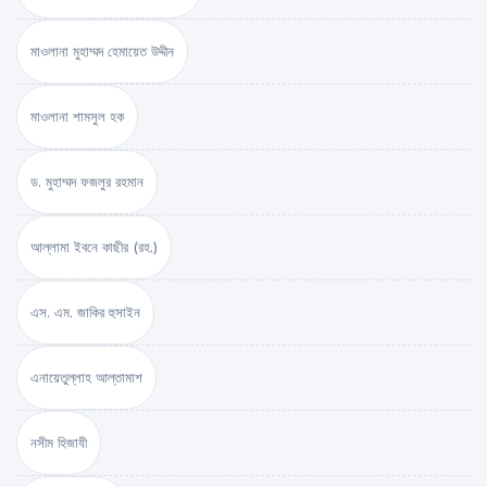
মাওলানা মুহাম্মদ হেমায়েত উদ্দীন
মাওলানা শামসুল হক
ড. মুহাম্মদ ফজলুর রহমান
আল্লামা ইবনে কাছীর (রহ.)
এস. এম. জাকির হুসাইন
এনায়েতুল্লাহ আল্‌তামাশ
নসীম হিজাযী