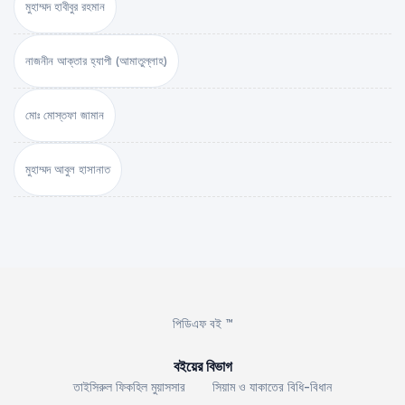
মুহাম্মদ হাবীবুর রহমান
নাজনীন আক্তার হ্যাপী (আমাতুল্লাহ)
মোঃ মোস্তফা জামান
মুহাম্মদ আবুল হাসানাত
পিডিএফ বই ™
বইয়ের বিভাগ
তাইসিরুল ফিকহিল মুয়াসসার
সিয়াম ও যাকাতের বিধি-বিধান