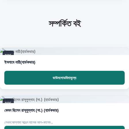
সম্পর্কিত বই
PDF
ইসলামে নারী(হার্ডকভার)
ডাউনলোডবিনামূল্যে
PDF
কেমন ছিলেন রাসূলুল্লাহ (সা.) (হার্ডকভার)
লেখক:আল্লামা আব্দুল মালেক আল-কাসেম ,