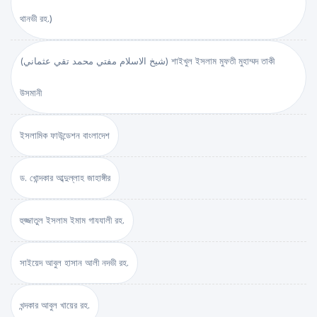
থানভী রহ.)
(شيخ الاسلام مفتي محمد تقي عثماني) শাইখুল ইসলাম মুফতী মুহাম্মদ তাকী
উসমানী
ইসলামিক ফাউন্ডেশন বাংলাদেশ
ড. খোন্দকার আব্দুল্লাহ জাহাঙ্গীর
হুজ্জাতুল ইসলাম ইমাম গাযযালী রহ.
সাইয়েদ আবুল হাসান আলী নদভী রহ.
খন্দকার আবুল খায়ের রহ.