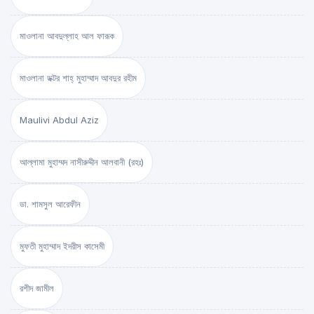
মাওলানা আবদুল্লাহ আল ফারূক
মাওলানা ডক্টর শাহ্‌ মুহাম্মাদ আবদুর রহীম
Maulivi Abdul Aziz
আল্লামা মুহাম্মদ নাসীরুদ্দীন আলবানী (রহঃ)
ডা. শামসুল আরেফীন
মুফতী মুহাম্মাদ ইদরীস কাসেমী
রশীদ জামীল