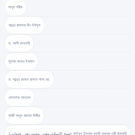
মাসুদ শরীফ
আব্দুর রাযযাক বিন ইউসুফ
ড. আলী তানতাবী
মুহম্মদ জাফর ইকবাল
ড. আব্দুর রহমান রাফাত পাশা রহ.
মোশতাক আহমেদ
কাজী আবুল কালাম সিদ্দীক
(شيخ الاسلام مفتي محمد تقي عثماني) শাইখুল ইসলাম মুফতী মুহাম্মদ তকী উসমানী