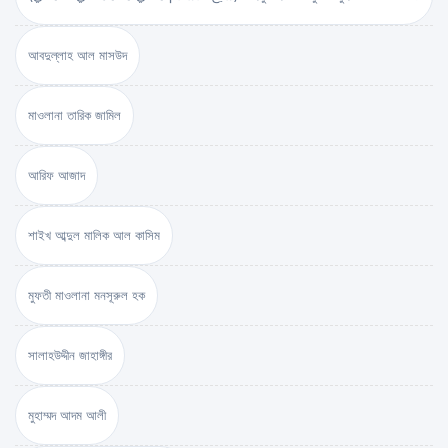
আবদুল্লাহ আল মাসউদ
মাওলানা তারিক জামিল
আরিফ আজাদ
শাইখ আব্দুল মালিক আল কাসিম
মুফতী মাওলানা মনসূরুল হক
সালাহউদ্দীন জাহাঙ্গীর
মুহাম্মদ আদম আলী