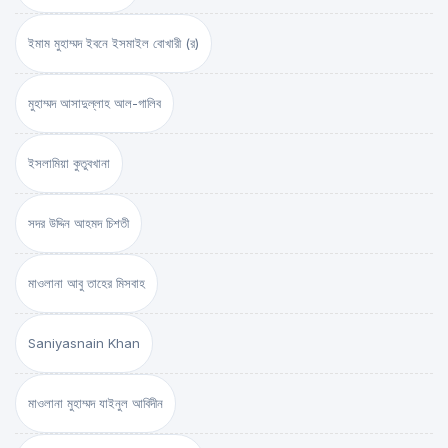
ইমাম মুহাম্মদ ইবনে ইসমাইল বোখারী (র)
মুহাম্মদ আসাদুল্লাহ আল-গালিব
ইসলামিয়া কুতুবখানা
সদর উদ্দিন আহমদ চিশতী
মাওলানা আবু তাহের মিসবাহ
Saniyasnain Khan
মাওলানা মুহাম্মদ যাইনুল আবিদীন