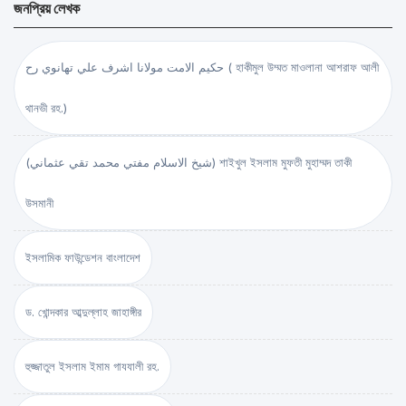
জনপ্রিয় লেখক
حكيم الامت مولانا اشرف علي تهانوي رح ( হাকীমুল উম্মত মাওলানা আশরাফ আলী
থানভী রহ.)
(شيخ الاسلام مفتي محمد تقي عثماني) শাইখুল ইসলাম মুফতী মুহাম্মদ তাকী
উসমানী
ইসলামিক ফাউন্ডেশন বাংলাদেশ
ড. খোন্দকার আব্দুল্লাহ জাহাঙ্গীর
হুজ্জাতুল ইসলাম ইমাম গাযযালী রহ.