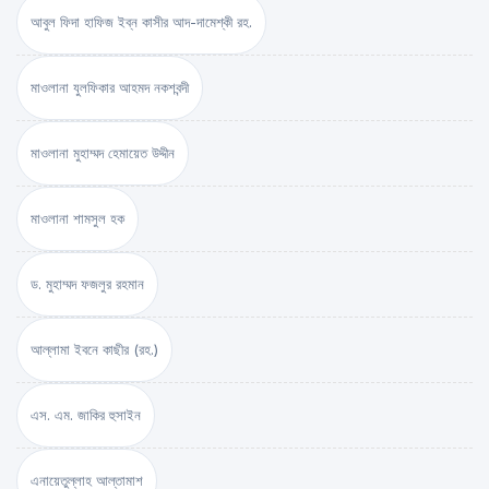
আবুল ফিদা হাফিজ ইব্‌ন কাসীর আদ-দামেশ্‌কী রহ.
মাওলানা যুলফিকার আহমদ নকশবন্দী
মাওলানা মুহাম্মদ হেমায়েত উদ্দীন
মাওলানা শামসুল হক
ড. মুহাম্মদ ফজলুর রহমান
আল্লামা ইবনে কাছীর (রহ.)
এস. এম. জাকির হুসাইন
এনায়েতুল্লাহ আল্‌তামাশ