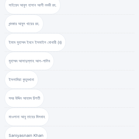
সাইয়েদ আবুল হাসান আলী নদভী রহ.
খন্দকার আবুল খায়ের রহ.
ইমাম মুহাম্মদ ইবনে ইসমাইল বোখারী (র)
মুহাম্মদ আসাদুল্লাহ আল-গালিব
ইসলামিয়া কুতুবখানা
সদর উদ্দিন আহমদ চিশতী
মাওলানা আবু তাহের মিসবাহ
Saniyasnain Khan