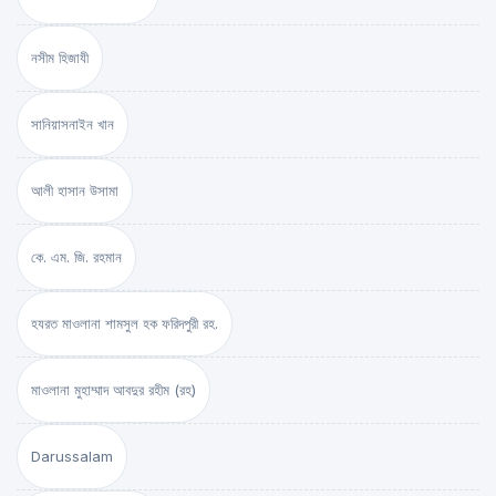
নসীম হিজাযী
সানিয়াসনাইন খান
আলী হাসান উসামা
কে. এম. জি. রহমান
হযরত মাওলানা শামসুল হক ফরিদপুরী রহ.
মাওলানা মুহাম্মাদ আবদুর রহীম (রহ)
Darussalam