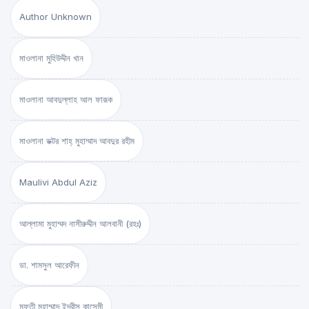
Author Unknown
মাওলানা মুহিউদ্দীন খান
মাওলানা আবদুল্লাহ আল ফারূক
মাওলানা ডক্টর শাহ্‌ মুহাম্মাদ আবদুর রহীম
Maulivi Abdul Aziz
আল্লামা মুহাম্মদ নাসীরুদ্দীন আলবানী (রহঃ)
ডা. শামসুল আরেফীন
মুফতী মুহাম্মাদ ইদরীস কাসেমী