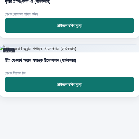
থৃলার গল্পসঙ্কলন -৪ (হার্ডকভার)
লেখক:মোহাম্মদ নাজিম উদ্দিন
ডাউনলোডবিনামূল্যে
PDF
রিটা হেওয়ার্থ অ্যান্ড শশাঙ্ক রিডেম্পশান (হার্ডকভার)
লেখক:স্টিফেন কিং
ডাউনলোডবিনামূল্যে