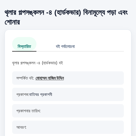
থৃলার গল্পসঙ্কলন -৪ (হার্ডকভার) বিনামূল্যে পড়া এবং
শোনার
বিস্তারিত
বই পর্যালোচনা
থৃলার গল্পসঙ্কলন -৪ (হার্ডকভার) বই
সম্পর্কিত বই:
মোহাম্মদ নাজিম উদ্দিন
প্রকাশক:
বাতিঘর প্রকাশনী
প্রকাশনার তারিখ:
আবরণ: