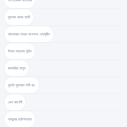
সালাহউদ্দীন জাহাঙ্গীর
মুহাম্মদ আদম আলী
আলহাজ্ব হযরত মাওলানা এমামুদ্দীন
শিহাব আহমেদ তুহিন
জাকারিয়া মাসুদ
মুফতি মুহাম্মাদ শফী রহ.
ডেল কার্নেগী
শরৎচন্দ্র চট্টোপাধ্যায়