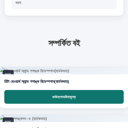
বয়স:
সম্পর্কিত বই
PDF
রিটা হেওয়ার্থ অ্যান্ড শশাঙ্ক রিডেম্পশান(হার্ডকভার)
ডাউনলোডবিনামূল্যে
PDF