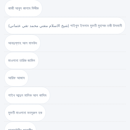
কাজী আবুল কালাম সিদ্দীক
(شيخ الاسلام مفتي محمد تقي عثماني) শাইখুল ইসলাম মুফতী মুহাম্মদ তকী উসমানী
আবদুল্লাহ আল মাসউদ
মাওলানা তারিক জামিল
আরিফ আজাদ
শাইখ আব্দুল মালিক আল কাসিম
মুফতী মাওলানা মনসূরুল হক