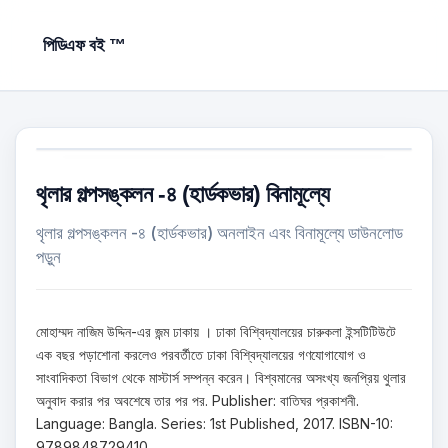
পিডিএফ বই ™
থৃলার গল্পসঙ্কলন -৪ (হার্ডকভার) বিনামূল্যে
থৃলার গল্পসঙ্কলন -৪ (হার্ডকভার) অনলাইন এবং বিনামূল্যে ডাউনলোড
পড়ুন
মোহাম্মদ নাজিম উদ্দিন-এর জন্ম ঢাকায় । ঢাকা বিশ্বিদ্যালয়ের চারুকলা ইন্সটিটিউটে
এক বছর পড়াশোনা করলেও পরবর্তীতে ঢাকা বিশ্বিদ্যালয়ের গণযোগাযোগ ও
সাংবাদিকতা বিভাগ থেকে মাস্টার্স সম্পন্ন করেন। বিশ্বমানের অসংখ্য জনপ্রিয় থুলার
অনুবাদ করার পর অবশেষে তার পর পর. Publisher: বাতিঘর প্রকাশনী.
Language: Bangla. Series: 1st Published, 2017. ISBN-10:
9789848729410.