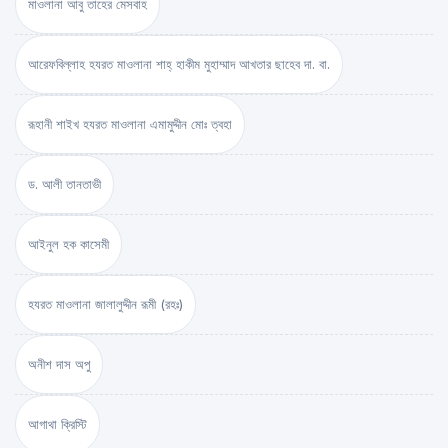
মাওলানা আবু তাহের মেসবাহ
আরেফবিল্লাহ হযরত মাওলানা শাহ্ হাকীম মুহাম্মাদ আখতার ছাহেব দা. বা.
রূহানী শাইখ হযরত মাওলানা এমামুদ্দীন মোঃ ত্বহা
ড. আলী তানতাভী
আইনুল হক কাসেমী
হযরত মাওলানা জালালুদ্দীন রূমী (রহঃ)
অনীশ দাস অপু
আগাথা ক্রিস্টি