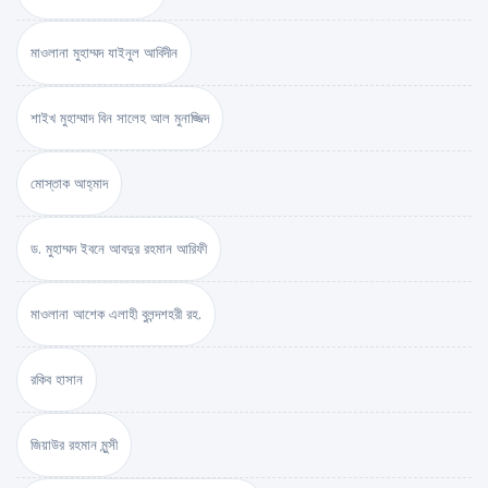
মাওলানা মুহাম্মদ যাইনুল আবিদীন
শাইখ মুহাম্মাদ বিন সালেহ আল মুনাজ্জিদ
মোস্তাক আহ্‌মাদ
ড. মুহাম্মদ ইবনে আবদুর রহমান আরিফী
মাওলানা আশেক এলাহী বুলন্দশহরী রহ.
রকিব হাসান
জিয়াউর রহমান মুন্সী