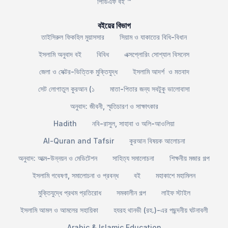
পিডিএফ বই ™
বইয়ের বিভাগ
তাইসিরুল ফিকহিল মুয়াসসার
সিয়াম ও যাকাতের বিধি-বিধান
ইসলামি অনুবাদ বই
বিবিধ
এক্সপ্লোরিং সোশ্যাল বিসনেস
জেলা ও সেক্টর-ভিত্তিক মুক্তিযুদ্ধ
ইসলামি আদর্শ ও মতবাদ
সেট লোগাতুল কুরআন (১
মাতা-পিতার জন্য সবটুকু ভালোবাসা
অনুবাদ: জীবনী, স্মৃতিচারণ ও সাক্ষাৎকার
Hadith
নবি-রাসুল, সাহাবা ও অলি-আওলিয়া
Al-Quran and Tafsir
কুরআন বিষয়ক আলোচনা
অনুবাদ: আত্ম-উন্নয়ন ও মেডিটেশন
সাহিত্য সমালোচনা
শিক্ষনীয় মজার গল্প
ইসলামি গবেষণা, সমালোচনা ও প্রবন্ধ
বই
মহাকাশে মহামিলন
মুক্তিযুদ্ধে প্রথম প্রতিরোধ
সমকালীন গল্প
লাইফ স্টাইল
ইসলামি আমল ও আমলের সহায়িকা
হযরহ থানভী (রহ.)-এর পছন্দনীয় ঘটনাবলী
Arabic & Islamic Education