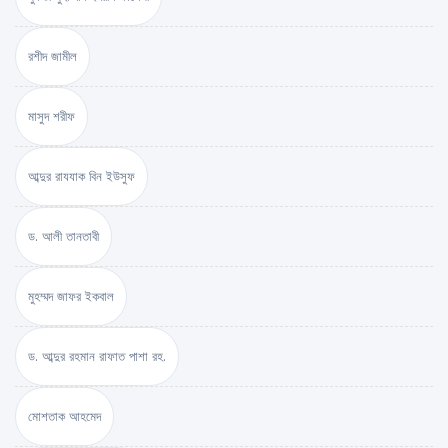
রশীদ জামীল
মাসুদ শরীফ
আব্দুর রাযযাক বিন ইউসুফ
ড. আলী তানতাবী
মুহম্মদ জাফর ইকবাল
ড. আব্দুর রহমান রাফাত পাশা রহ.
মোশতাক আহমেদ