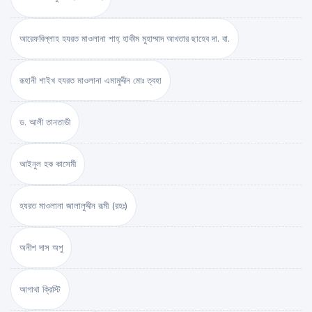
আরেফবিল্লাহ হযরত মাওলানা শাহ্ হাকীম মুহাম্মাদ আখতার ছাহেব দা. বা.
রূহানী শাইখ হযরত মাওলানা এমামুদ্দীন মোঃ ত্বহা
ড. আলী তানতাভী
আইনুল হক কাসেমী
হযরত মাওলানা জালালুদ্দীন রূমী (রহঃ)
অনীশ দাস অপু
আগাথা ক্রিস্টি