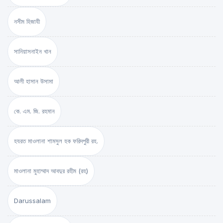
নসীম হিজাযী
সানিয়াসনাইন খান
আলী হাসান উসামা
কে. এম. জি. রহমান
হযরত মাওলানা শামসুল হক ফরিদপুরী রহ.
মাওলানা মুহাম্মাদ আবদুর রহীম (রহ)
Darussalam