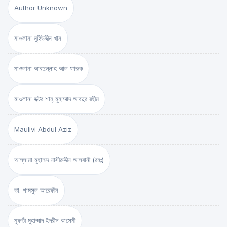
Author Unknown
মাওলানা মুহিউদ্দীন খান
মাওলানা আবদুল্লাহ আল ফারূক
মাওলানা ডক্টর শাহ্‌ মুহাম্মাদ আবদুর রহীম
Maulivi Abdul Aziz
আল্লামা মুহাম্মদ নাসীরুদ্দীন আলবানী (রহঃ)
ডা. শামসুল আরেফীন
মুফতী মুহাম্মাদ ইদরীস কাসেমী