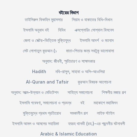
বইয়ের বিভাগ
তাইসিরুল ফিকহিল মুয়াসসার
সিয়াম ও যাকাতের বিধি-বিধান
ইসলামি অনুবাদ বই
বিবিধ
এক্সপ্লোরিং সোশ্যাল বিসনেস
জেলা ও সেক্টর-ভিত্তিক মুক্তিযুদ্ধ
ইসলামি আদর্শ ও মতবাদ
সেট লোগাতুল কুরআন (১
মাতা-পিতার জন্য সবটুকু ভালোবাসা
অনুবাদ: জীবনী, স্মৃতিচারণ ও সাক্ষাৎকার
Hadith
নবি-রাসুল, সাহাবা ও অলি-আওলিয়া
Al-Quran and Tafsir
কুরআন বিষয়ক আলোচনা
অনুবাদ: আত্ম-উন্নয়ন ও মেডিটেশন
সাহিত্য সমালোচনা
শিক্ষনীয় মজার গল্প
ইসলামি গবেষণা, সমালোচনা ও প্রবন্ধ
বই
মহাকাশে মহামিলন
মুক্তিযুদ্ধে প্রথম প্রতিরোধ
সমকালীন গল্প
লাইফ স্টাইল
ইসলামি আমল ও আমলের সহায়িকা
হযরহ থানভী (রহ.)-এর পছন্দনীয় ঘটনাবলী
Arabic & Islamic Education