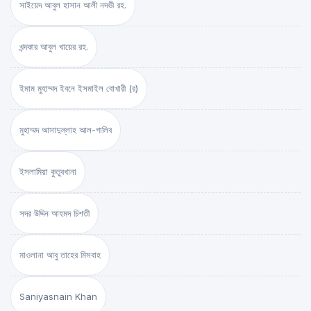
সাইয়েদ আবুল হাসান আলী নদভী রহ.
খন্দকার আবুল খায়ের রহ.
ইমাম মুহাম্মদ ইবনে ইসমাইল বোখারী (র)
মুহাম্মদ আসাদুল্লাহ আল-গালিব
ইসলামিয়া কুতুবখানা
সদর উদ্দিন আহমদ চিশতী
মাওলানা আবু তাহের মিসবাহ
Saniyasnain Khan