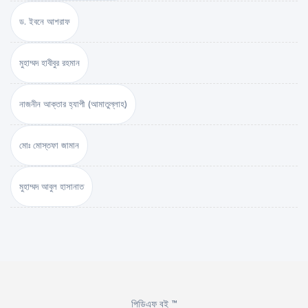
ড. ইবনে আশরাফ
মুহাম্মদ হাবীবুর রহমান
নাজনীন আক্তার হ্যাপী (আমাতুল্লাহ)
মোঃ মোস্তফা জামান
মুহাম্মদ আবুল হাসানাত
পিডিএফ বই ™