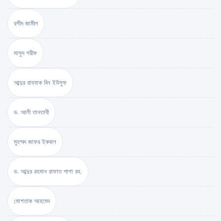
রশীদ জামীল
মাসুদ শরীফ
আব্দুর রাযযাক বিন ইউসুফ
ড. আলী তানতাবী
মুহম্মদ জাফর ইকবাল
ড. আব্দুর রহমান রাফাত পাশা রহ.
মোশতাক আহমেদ