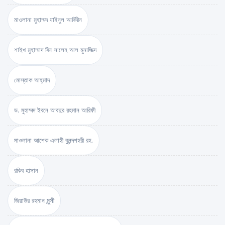
মাওলানা মুহাম্মদ যাইনুল আবিদীন
শাইখ মুহাম্মাদ বিন সালেহ আল মুনাজ্জিদ
মোস্তাক আহ্‌মাদ
ড. মুহাম্মদ ইবনে আবদুর রহমান আরিফী
মাওলানা আশেক এলাহী বুলন্দশহরী রহ.
রকিব হাসান
জিয়াউর রহমান মুন্সী