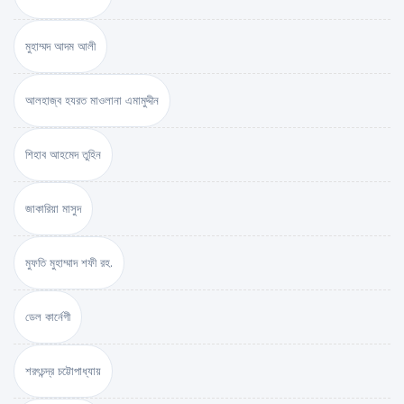
মুহাম্মদ আদম আলী
আলহাজ্ব হযরত মাওলানা এমামুদ্দীন
শিহাব আহমেদ তুহিন
জাকারিয়া মাসুদ
মুফতি মুহাম্মাদ শফী রহ.
ডেল কার্নেগী
শরৎচন্দ্র চট্টোপাধ্যায়