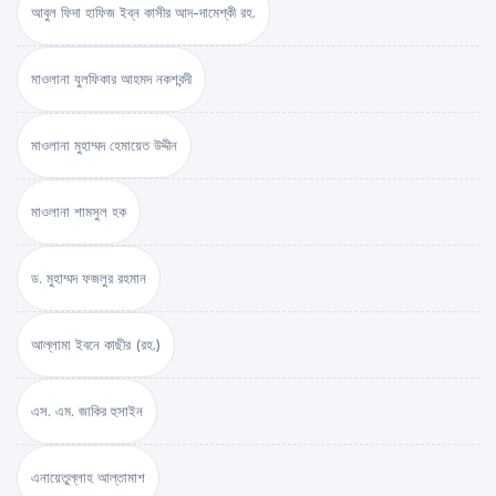
আবুল ফিদা হাফিজ ইব্‌ন কাসীর আদ-দামেশ্‌কী রহ.
মাওলানা যুলফিকার আহমদ নকশবন্দী
মাওলানা মুহাম্মদ হেমায়েত উদ্দীন
মাওলানা শামসুল হক
ড. মুহাম্মদ ফজলুর রহমান
আল্লামা ইবনে কাছীর (রহ.)
এস. এম. জাকির হুসাইন
এনায়েতুল্লাহ আল্‌তামাশ