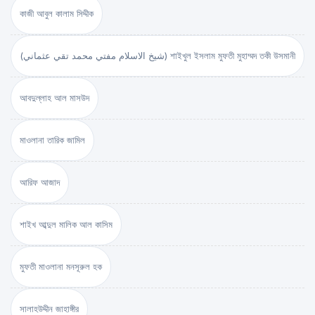
কাজী আবুল কালাম সিদ্দীক
(شيخ الاسلام مفتي محمد تقي عثماني) শাইখুল ইসলাম মুফতী মুহাম্মদ তকী উসমানী
আবদুল্লাহ আল মাসউদ
মাওলানা তারিক জামিল
আরিফ আজাদ
শাইখ আব্দুল মালিক আল কাসিম
মুফতী মাওলানা মনসূরুল হক
সালাহউদ্দীন জাহাঙ্গীর