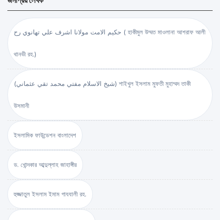
জনপ্রিয় লেখক
حكيم الامت مولانا اشرف علي تهانوي رح ( হাকীমুল উম্মত মাওলানা আশরাফ আলী
থানভী রহ.)
(شيخ الاسلام مفتي محمد تقي عثماني) শাইখুল ইসলাম মুফতী মুহাম্মদ তাকী
উসমানী
ইসলামিক ফাউন্ডেশন বাংলাদেশ
ড. খোন্দকার আব্দুল্লাহ জাহাঙ্গীর
হুজ্জাতুল ইসলাম ইমাম গাযযালী রহ.