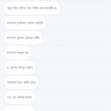
আবুল ফিদা হাফিজ ইব্‌ন কাসীর আদ-দামেশ্‌কী রহ.
মাওলানা যুলফিকার আহমদ নকশবন্দী
মাওলানা মুহাম্মদ হেমায়েত উদ্দীন
মাওলানা শামসুল হক
ড. মুহাম্মদ ফজলুর রহমান
আল্লামা ইবনে কাছীর (রহ.)
এস. এম. জাকির হুসাইন