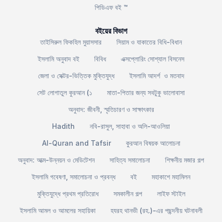
পিডিএফ বই ™
বইয়ের বিভাগ
তাইসিরুল ফিকহিল মুয়াসসার
সিয়াম ও যাকাতের বিধি-বিধান
ইসলামি অনুবাদ বই
বিবিধ
এক্সপ্লোরিং সোশ্যাল বিসনেস
জেলা ও সেক্টর-ভিত্তিক মুক্তিযুদ্ধ
ইসলামি আদর্শ ও মতবাদ
সেট লোগাতুল কুরআন (১
মাতা-পিতার জন্য সবটুকু ভালোবাসা
অনুবাদ: জীবনী, স্মৃতিচারণ ও সাক্ষাৎকার
Hadith
নবি-রাসুল, সাহাবা ও অলি-আওলিয়া
Al-Quran and Tafsir
কুরআন বিষয়ক আলোচনা
অনুবাদ: আত্ম-উন্নয়ন ও মেডিটেশন
সাহিত্য সমালোচনা
শিক্ষনীয় মজার গল্প
ইসলামি গবেষণা, সমালোচনা ও প্রবন্ধ
বই
মহাকাশে মহামিলন
মুক্তিযুদ্ধে প্রথম প্রতিরোধ
সমকালীন গল্প
লাইফ স্টাইল
ইসলামি আমল ও আমলের সহায়িকা
হযরহ থানভী (রহ.)-এর পছন্দনীয় ঘটনাবলী