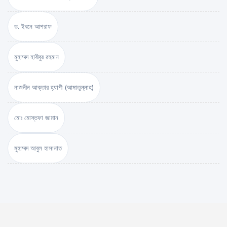
ড. ইবনে আশরাফ
মুহাম্মদ হাবীবুর রহমান
নাজনীন আক্তার হ্যাপী (আমাতুল্লাহ)
মোঃ মোস্তফা জামান
মুহাম্মদ আবুল হাসানাত