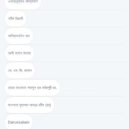
এনায়েতুল্লাহ আল্‌তামাশ
নসীম হিজাযী
সানিয়াসনাইন খান
আলী হাসান উসামা
কে. এম. জি. রহমান
হযরত মাওলানা শামসুল হক ফরিদপুরী রহ.
মাওলানা মুহাম্মাদ আবদুর রহীম (রহ)
Darussalam