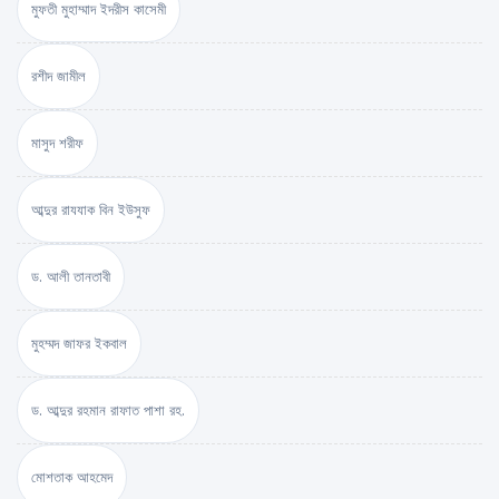
মুফতী মুহাম্মাদ ইদরীস কাসেমী
রশীদ জামীল
মাসুদ শরীফ
আব্দুর রাযযাক বিন ইউসুফ
ড. আলী তানতাবী
মুহম্মদ জাফর ইকবাল
ড. আব্দুর রহমান রাফাত পাশা রহ.
মোশতাক আহমেদ