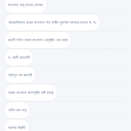
মাওলানা আবু তাহের মেসবাহ
আরেফবিল্লাহ হযরত মাওলানা শাহ্ হাকীম মুহাম্মাদ আখতার ছাহেব দা. বা.
রূহানী শাইখ হযরত মাওলানা এমামুদ্দীন মোঃ ত্বহা
ড. আলী তানতাভী
আইনুল হক কাসেমী
হযরত মাওলানা জালালুদ্দীন রূমী (রহঃ)
অনীশ দাস অপু
আগাথা ক্রিস্টি