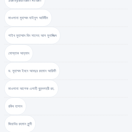
Saniyasnain Khan
মাওলানা মুহাম্মদ যাইনুল আবিদীন
শাইখ মুহাম্মাদ বিন সালেহ আল মুনাজ্জিদ
মোস্তাক আহ্‌মাদ
ড. মুহাম্মদ ইবনে আবদুর রহমান আরিফী
মাওলানা আশেক এলাহী বুলন্দশহরী রহ.
রকিব হাসান
জিয়াউর রহমান মুন্সী