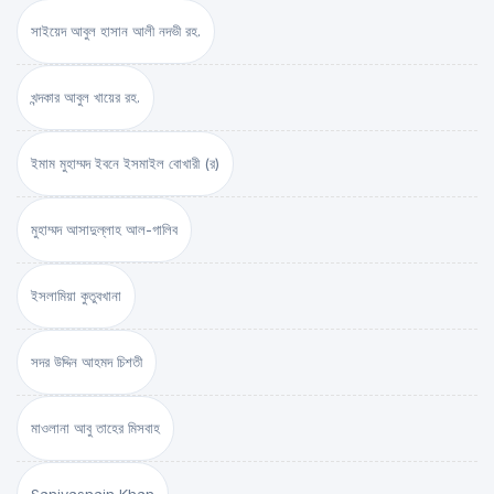
সাইয়েদ আবুল হাসান আলী নদভী রহ.
খন্দকার আবুল খায়ের রহ.
ইমাম মুহাম্মদ ইবনে ইসমাইল বোখারী (র)
মুহাম্মদ আসাদুল্লাহ আল-গালিব
ইসলামিয়া কুতুবখানা
সদর উদ্দিন আহমদ চিশতী
মাওলানা আবু তাহের মিসবাহ