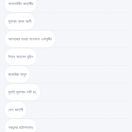
সালাহউদ্দীন জাহাঙ্গীর
মুহাম্মদ আদম আলী
আলহাজ্ব হযরত মাওলানা এমামুদ্দীন
শিহাব আহমেদ তুহিন
জাকারিয়া মাসুদ
মুফতি মুহাম্মাদ শফী রহ.
ডেল কার্নেগী
শরৎচন্দ্র চট্টোপাধ্যায়