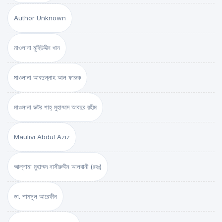
Author Unknown
মাওলানা মুহিউদ্দীন খান
মাওলানা আবদুল্লাহ আল ফারূক
মাওলানা ডক্টর শাহ্‌ মুহাম্মাদ আবদুর রহীম
Maulivi Abdul Aziz
আল্লামা মুহাম্মদ নাসীরুদ্দীন আলবানী (রহঃ)
ডা. শামসুল আরেফীন