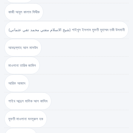
কাজী আবুল কালাম সিদ্দীক
(شيخ الاسلام مفتي محمد تقي عثماني) শাইখুল ইসলাম মুফতী মুহাম্মদ তকী উসমানী
আবদুল্লাহ আল মাসউদ
মাওলানা তারিক জামিল
আরিফ আজাদ
শাইখ আব্দুল মালিক আল কাসিম
মুফতী মাওলানা মনসূরুল হক