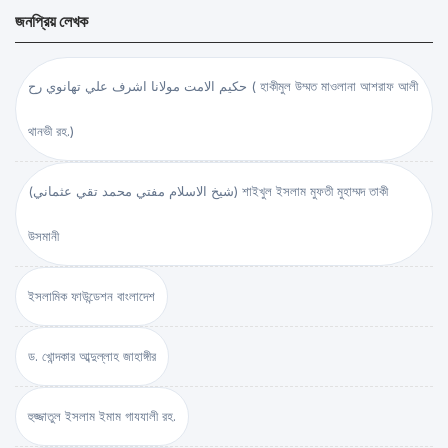
জনপ্রিয় লেখক
حكيم الامت مولانا اشرف علي تهانوي رح ( হাকীমুল উম্মত মাওলানা আশরাফ আলী
থানভী রহ.)
(شيخ الاسلام مفتي محمد تقي عثماني) শাইখুল ইসলাম মুফতী মুহাম্মদ তাকী
উসমানী
ইসলামিক ফাউন্ডেশন বাংলাদেশ
ড. খোন্দকার আব্দুল্লাহ জাহাঙ্গীর
হুজ্জাতুল ইসলাম ইমাম গাযযালী রহ.