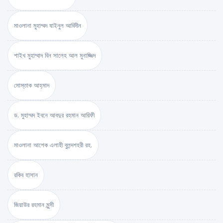
মাওলানা মুহাম্মদ যাইনুল আবিদীন
শাইখ মুহাম্মাদ বিন সালেহ আল মুনাজ্জিদ
মোস্তাক আহ্‌মাদ
ড. মুহাম্মদ ইবনে আবদুর রহমান আরিফী
মাওলানা আশেক এলাহী বুলন্দশহরী রহ.
রকিব হাসান
জিয়াউর রহমান মুন্সী