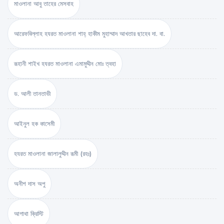
মাওলানা আবু তাহের মেসবাহ
আরেফবিল্লাহ হযরত মাওলানা শাহ্ হাকীম মুহাম্মাদ আখতার ছাহেব দা. বা.
রূহানী শাইখ হযরত মাওলানা এমামুদ্দীন মোঃ ত্বহা
ড. আলী তানতাভী
আইনুল হক কাসেমী
হযরত মাওলানা জালালুদ্দীন রূমী (রহঃ)
অনীশ দাস অপু
আগাথা ক্রিস্টি