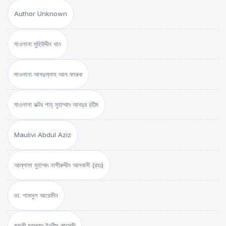
Author Unknown
মাওলানা মুহিউদ্দীন খান
মাওলানা আবদুল্লাহ আল ফারূক
মাওলানা ডক্টর শাহ্‌ মুহাম্মাদ আবদুর রহীম
Maulivi Abdul Aziz
আল্লামা মুহাম্মদ নাসীরুদ্দীন আলবানী (রহঃ)
ডা. শামসুল আরেফীন
মুফতী মুহাম্মাদ ইদরীস কাসেমী