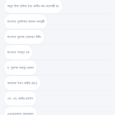
আবুল ফিদা হাফিজ ইব্‌ন কাসীর আদ-দামেশ্‌কী রহ.
মাওলানা যুলফিকার আহমদ নকশবন্দী
মাওলানা মুহাম্মদ হেমায়েত উদ্দীন
মাওলানা শামসুল হক
ড. মুহাম্মদ ফজলুর রহমান
আল্লামা ইবনে কাছীর (রহ.)
এস. এম. জাকির হুসাইন
এনায়েতুল্লাহ আল্‌তামাশ