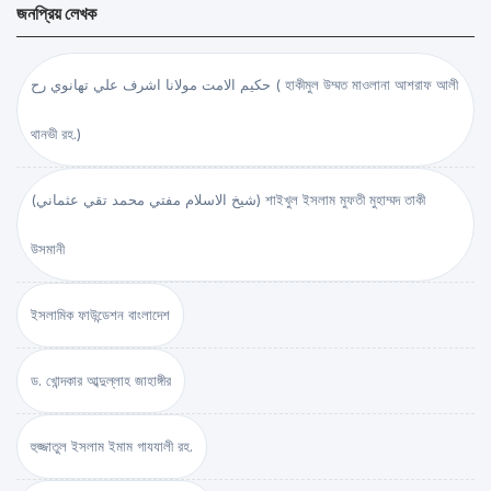
জনপ্রিয় লেখক
حكيم الامت مولانا اشرف علي تهانوي رح ( হাকীমুল উম্মত মাওলানা আশরাফ আলী
থানভী রহ.)
(شيخ الاسلام مفتي محمد تقي عثماني) শাইখুল ইসলাম মুফতী মুহাম্মদ তাকী
উসমানী
ইসলামিক ফাউন্ডেশন বাংলাদেশ
ড. খোন্দকার আব্দুল্লাহ জাহাঙ্গীর
হুজ্জাতুল ইসলাম ইমাম গাযযালী রহ.