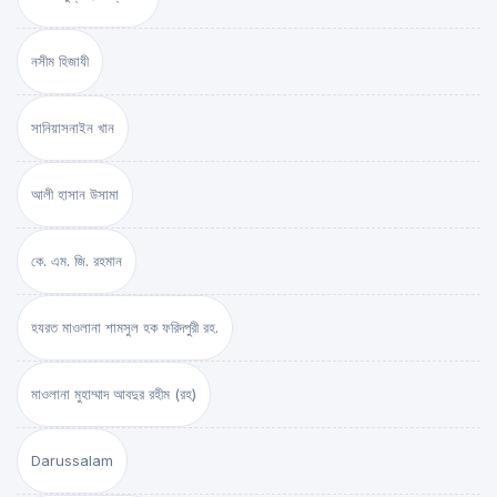
নসীম হিজাযী
সানিয়াসনাইন খান
আলী হাসান উসামা
কে. এম. জি. রহমান
হযরত মাওলানা শামসুল হক ফরিদপুরী রহ.
মাওলানা মুহাম্মাদ আবদুর রহীম (রহ)
Darussalam