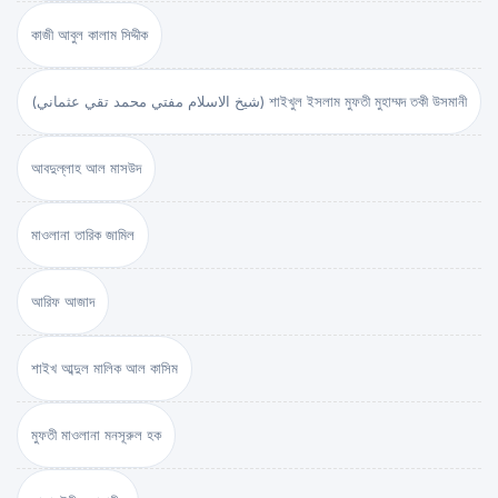
কাজী আবুল কালাম সিদ্দীক
(شيخ الاسلام مفتي محمد تقي عثماني) শাইখুল ইসলাম মুফতী মুহাম্মদ তকী উসমানী
আবদুল্লাহ আল মাসউদ
মাওলানা তারিক জামিল
আরিফ আজাদ
শাইখ আব্দুল মালিক আল কাসিম
মুফতী মাওলানা মনসূরুল হক