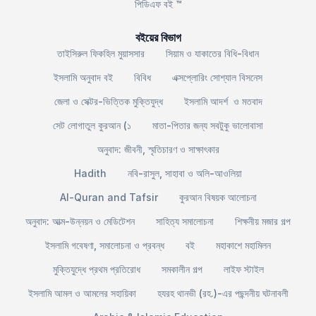
পিডিএফ বই ™
বইয়ের বিভাগ
তাইসিরুল ফিকহিল মুয়াসসার
সিয়াম ও যাকাতের বিধি-বিধান
ইসলামি অনুবাদ বই
বিবিধ
এক্সপ্লোরিং সোশ্যাল বিসনেস
জেলা ও সেক্টর-ভিত্তিক মুক্তিযুদ্ধ
ইসলামি আদর্শ ও মতবাদ
সেট লোগাতুল কুরআন (১
মাতা-পিতার জন্য সবটুকু ভালোবাসা
অনুবাদ: জীবনী, স্মৃতিচারণ ও সাক্ষাৎকার
Hadith
নবি-রাসুল, সাহাবা ও অলি-আওলিয়া
Al-Quran and Tafsir
কুরআন বিষয়ক আলোচনা
অনুবাদ: আত্ম-উন্নয়ন ও মেডিটেশন
সাহিত্য সমালোচনা
শিক্ষনীয় মজার গল্প
ইসলামি গবেষণা, সমালোচনা ও প্রবন্ধ
বই
মহাকাশে মহামিলন
মুক্তিযুদ্ধে প্রথম প্রতিরোধ
সমকালীন গল্প
লাইফ স্টাইল
ইসলামি আমল ও আমলের সহায়িকা
হযরহ থানভী (রহ.)-এর পছন্দনীয় ঘটনাবলী