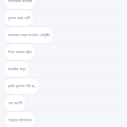
সালাহউদ্দীন জাহাঙ্গীর
মুহাম্মদ আদম আলী
আলহাজ্ব হযরত মাওলানা এমামুদ্দীন
শিহাব আহমেদ তুহিন
জাকারিয়া মাসুদ
মুফতি মুহাম্মাদ শফী রহ.
ডেল কার্নেগী
শরৎচন্দ্র চট্টোপাধ্যায়