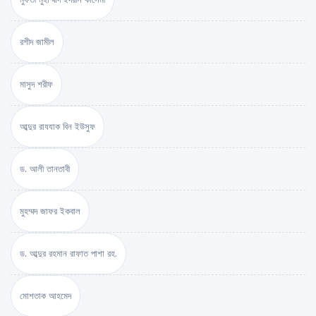
রশীদ জামীল
মাসুদ শরীফ
আব্দুর রাযযাক বিন ইউসুফ
ড. আলী তানতাবী
মুহম্মদ জাফর ইকবাল
ড. আব্দুর রহমান রাফাত পাশা রহ.
মোশতাক আহমেদ