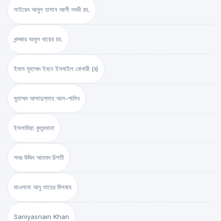
সাইয়েদ আবুল হাসান আলী নদভী রহ.
খন্দকার আবুল খায়ের রহ.
ইমাম মুহাম্মদ ইবনে ইসমাইল বোখারী (র)
মুহাম্মদ আসাদুল্লাহ আল-গালিব
ইসলামিয়া কুতুবখানা
সদর উদ্দিন আহমদ চিশতী
মাওলানা আবু তাহের মিসবাহ
Saniyasnain Khan