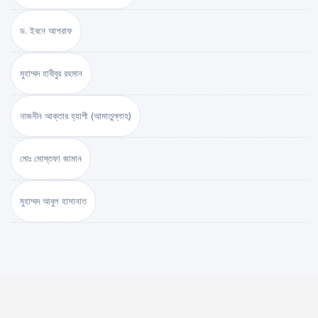
ড. ইবনে আশরাফ
মুহাম্মদ হাবীবুর রহমান
নাজনীন আক্তার হ্যাপী (আমাতুল্লাহ)
মোঃ মোস্তফা জামান
মুহাম্মদ আবুল হাসানাত