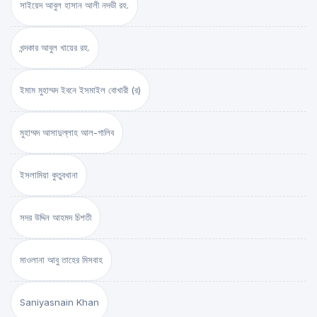
সাইয়েদ আবুল হাসান আলী নদভী রহ.
খন্দকার আবুল খায়ের রহ.
ইমাম মুহাম্মদ ইবনে ইসমাইল বোখারী (র)
মুহাম্মদ আসাদুল্লাহ আল-গালিব
ইসলামিয়া কুতুবখানা
সদর উদ্দিন আহমদ চিশতী
মাওলানা আবু তাহের মিসবাহ
Saniyasnain Khan