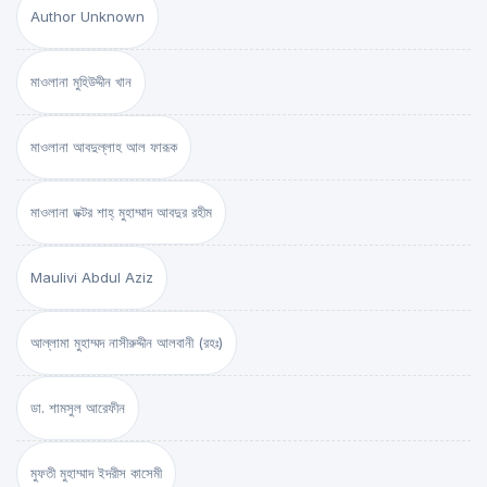
Author Unknown
মাওলানা মুহিউদ্দীন খান
মাওলানা আবদুল্লাহ আল ফারূক
মাওলানা ডক্টর শাহ্‌ মুহাম্মাদ আবদুর রহীম
Maulivi Abdul Aziz
আল্লামা মুহাম্মদ নাসীরুদ্দীন আলবানী (রহঃ)
ডা. শামসুল আরেফীন
মুফতী মুহাম্মাদ ইদরীস কাসেমী