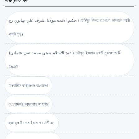
জনপ্রিয় লেখক
حكيم الامت مولانا اشرف علي تهانوي رح ( হাকীমুল উম্মত মাওলানা আশরাফ আলী
থানভী রহ.)
(شيخ الاسلام مفتي محمد تقي عثماني) শাইখুল ইসলাম মুফতী মুহাম্মদ তাকী
উসমানী
ইসলামিক ফাউন্ডেশন বাংলাদেশ
ড. খোন্দকার আব্দুল্লাহ জাহাঙ্গীর
হুজ্জাতুল ইসলাম ইমাম গাযযালী রহ.