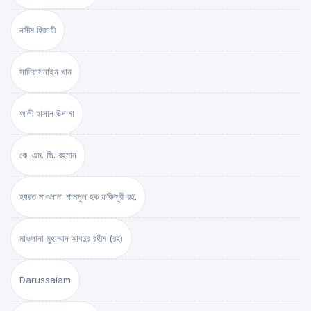
নসীম হিজাযী
সানিয়াসনাইন খান
আলী হাসান উসামা
কে. এম. জি. রহমান
হযরত মাওলানা শামসুল হক ফরিদপুরী রহ.
মাওলানা মুহাম্মাদ আবদুর রহীম (রহ)
Darussalam