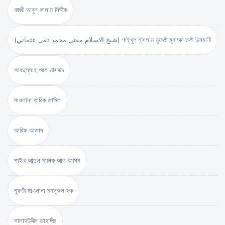
কাজী আবুল কালাম সিদ্দীক
(شيخ الاسلام مفتي محمد تقي عثماني) শাইখুল ইসলাম মুফতী মুহাম্মদ তকী উসমানী
আবদুল্লাহ আল মাসউদ
মাওলানা তারিক জামিল
আরিফ আজাদ
শাইখ আব্দুল মালিক আল কাসিম
মুফতী মাওলানা মনসূরুল হক
সালাহউদ্দীন জাহাঙ্গীর