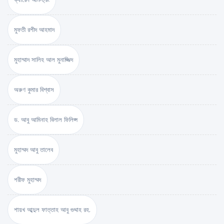
মুফতী রশীদ আহমাদ
মুহাম্মাদ সালিহ আল মুনাজ্জিদ
অরুণ কুমার বিশ্বাস
ড. আবু আমিনাহ বিলাল ফিলিপ্স
মুহাম্মদ আবু তালেব
শরীফ মুহাম্মদ
শায়খ আব্দুল ফাত্তাহ আবু গুদ্দাহ রহ.