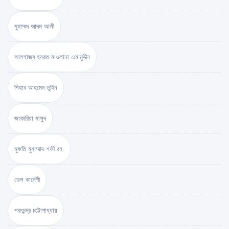
মুহাম্মদ আদম আলী
আলহাজ্ব হযরত মাওলানা এমামুদ্দীন
শিহাব আহমেদ তুহিন
জাকারিয়া মাসুদ
মুফতি মুহাম্মাদ শফী রহ.
ডেল কার্নেগী
শরৎচন্দ্র চট্টোপাধ্যায়