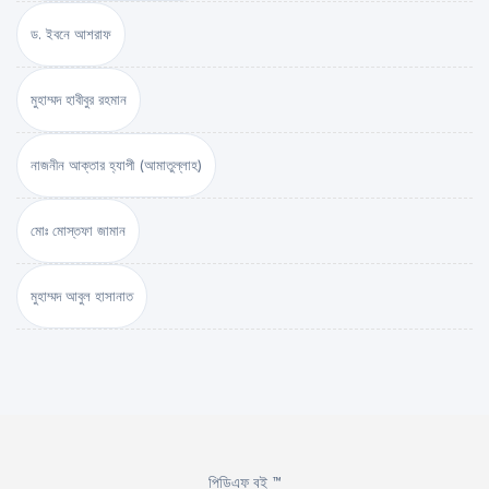
ড. ইবনে আশরাফ
মুহাম্মদ হাবীবুর রহমান
নাজনীন আক্তার হ্যাপী (আমাতুল্লাহ)
মোঃ মোস্তফা জামান
মুহাম্মদ আবুল হাসানাত
পিডিএফ বই ™