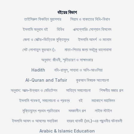
বইয়ের বিভাগ
তাইসিরুল ফিকহিল মুয়াসসার
সিয়াম ও যাকাতের বিধি-বিধান
ইসলামি অনুবাদ বই
বিবিধ
এক্সপ্লোরিং সোশ্যাল বিসনেস
জেলা ও সেক্টর-ভিত্তিক মুক্তিযুদ্ধ
ইসলামি আদর্শ ও মতবাদ
সেট লোগাতুল কুরআন (১
মাতা-পিতার জন্য সবটুকু ভালোবাসা
অনুবাদ: জীবনী, স্মৃতিচারণ ও সাক্ষাৎকার
Hadith
নবি-রাসুল, সাহাবা ও অলি-আওলিয়া
Al-Quran and Tafsir
কুরআন বিষয়ক আলোচনা
অনুবাদ: আত্ম-উন্নয়ন ও মেডিটেশন
সাহিত্য সমালোচনা
শিক্ষনীয় মজার গল্প
ইসলামি গবেষণা, সমালোচনা ও প্রবন্ধ
বই
মহাকাশে মহামিলন
মুক্তিযুদ্ধে প্রথম প্রতিরোধ
সমকালীন গল্প
লাইফ স্টাইল
ইসলামি আমল ও আমলের সহায়িকা
হযরহ থানভী (রহ.)-এর পছন্দনীয় ঘটনাবলী
Arabic & Islamic Education