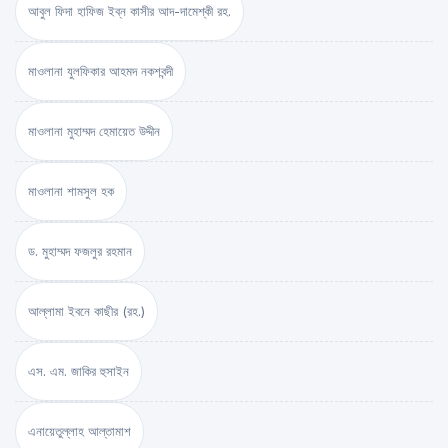
আবুল ফিদা হাফিজ ইব্‌ন কাসীর আদ-দামেশ্‌কী রহ.
মাওলানা যুলফিকার আহমদ নকশবন্দী
মাওলানা মুহাম্মদ হেমায়েত উদ্দীন
মাওলানা শামসুল হক
ড. মুহাম্মদ ফজলুর রহমান
আল্লামা ইবনে কাছীর (রহ.)
এস. এম. জাকির হুসাইন
এনায়েতুল্লাহ আল্‌তামাশ