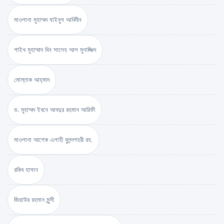
মাওলানা মুহাম্মদ যাইনুল আবিদীন
শাইখ মুহাম্মাদ বিন সালেহ আল মুনাজ্জিদ
মোস্তাক আহ্‌মাদ
ড. মুহাম্মদ ইবনে আবদুর রহমান আরিফী
মাওলানা আশেক এলাহী বুলন্দশহরী রহ.
রকিব হাসান
জিয়াউর রহমান মুন্সী