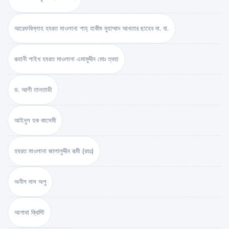
আরেফবিল্লাহ হযরত মাওলানা শাহ্ হাকীম মুহাম্মাদ আখতার ছাহেব দা. বা.
রূহানী শাইখ হযরত মাওলানা এমামুদ্দীন মোঃ ত্বহা
ড. আলী তানতাভী
আইনুল হক কাসেমী
হযরত মাওলানা জালালুদ্দীন রূমী (রহঃ)
অনীশ দাস অপু
আগাথা ক্রিস্টি