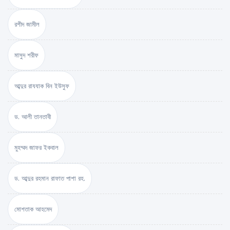
রশীদ জামীল
মাসুদ শরীফ
আব্দুর রাযযাক বিন ইউসুফ
ড. আলী তানতাবী
মুহম্মদ জাফর ইকবাল
ড. আব্দুর রহমান রাফাত পাশা রহ.
মোশতাক আহমেদ