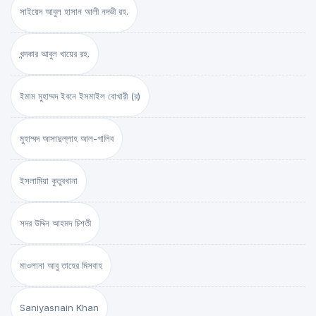
সাইয়েদ আবুল হাসান আলী নদভী রহ.
খন্দকার আবুল খায়ের রহ.
ইমাম মুহাম্মদ ইবনে ইসমাইল বোখারী (র)
মুহাম্মদ আসাদুল্লাহ আল-গালিব
ইসলামিয়া কুতুবখানা
সদর উদ্দিন আহমদ চিশতী
মাওলানা আবু তাহের মিসবাহ
Saniyasnain Khan