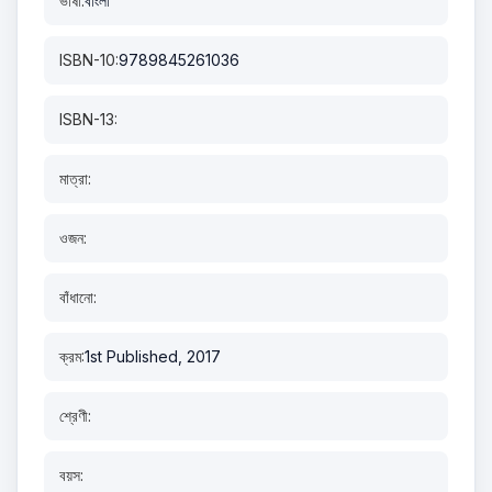
ভাষা:
বাংলা
ISBN-10:
9789845261036
ISBN-13:
মাত্রা:
ওজন:
বাঁধানো:
ক্রম:
1st Published, 2017
শ্রেণী:
বয়স: