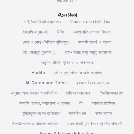
পিডিএফ বই ™
বইয়ের বিভাগ
তাইসিরুল ফিকহিল মুয়াসসার
সিয়াম ও যাকাতের বিধি-বিধান
ইসলামি অনুবাদ বই
বিবিধ
এক্সপ্লোরিং সোশ্যাল বিসনেস
জেলা ও সেক্টর-ভিত্তিক মুক্তিযুদ্ধ
ইসলামি আদর্শ ও মতবাদ
সেট লোগাতুল কুরআন (১
মাতা-পিতার জন্য সবটুকু ভালোবাসা
অনুবাদ: জীবনী, স্মৃতিচারণ ও সাক্ষাৎকার
Hadith
নবি-রাসুল, সাহাবা ও অলি-আওলিয়া
Al-Quran and Tafsir
কুরআন বিষয়ক আলোচনা
অনুবাদ: আত্ম-উন্নয়ন ও মেডিটেশন
সাহিত্য সমালোচনা
শিক্ষনীয় মজার গল্প
ইসলামি গবেষণা, সমালোচনা ও প্রবন্ধ
বই
মহাকাশে মহামিলন
মুক্তিযুদ্ধে প্রথম প্রতিরোধ
সমকালীন গল্প
লাইফ স্টাইল
ইসলামি আমল ও আমলের সহায়িকা
হযরহ থানভী (রহ.)-এর পছন্দনীয় ঘটনাবলী
Arabic & Islamic Education