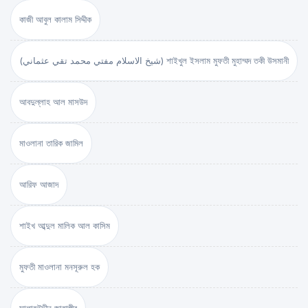
কাজী আবুল কালাম সিদ্দীক
(شيخ الاسلام مفتي محمد تقي عثماني) শাইখুল ইসলাম মুফতী মুহাম্মদ তকী উসমানী
আবদুল্লাহ আল মাসউদ
মাওলানা তারিক জামিল
আরিফ আজাদ
শাইখ আব্দুল মালিক আল কাসিম
মুফতী মাওলানা মনসূরুল হক