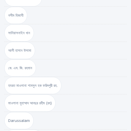
নসীম হিজাযী
সানিয়াসনাইন খান
আলী হাসান উসামা
কে. এম. জি. রহমান
হযরত মাওলানা শামসুল হক ফরিদপুরী রহ.
মাওলানা মুহাম্মাদ আবদুর রহীম (রহ)
Darussalam