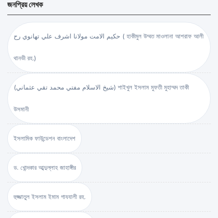
জনপ্রিয় লেখক
حكيم الامت مولانا اشرف علي تهانوي رح ( হাকীমুল উম্মত মাওলানা আশরাফ আলী
থানভী রহ.)
(شيخ الاسلام مفتي محمد تقي عثماني) শাইখুল ইসলাম মুফতী মুহাম্মদ তাকী
উসমানী
ইসলামিক ফাউন্ডেশন বাংলাদেশ
ড. খোন্দকার আব্দুল্লাহ জাহাঙ্গীর
হুজ্জাতুল ইসলাম ইমাম গাযযালী রহ.