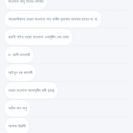
মাওলানা আবু তাহের মেসবাহ
আরেফবিল্লাহ হযরত মাওলানা শাহ্ হাকীম মুহাম্মাদ আখতার ছাহেব দা. বা.
রূহানী শাইখ হযরত মাওলানা এমামুদ্দীন মোঃ ত্বহা
ড. আলী তানতাভী
আইনুল হক কাসেমী
হযরত মাওলানা জালালুদ্দীন রূমী (রহঃ)
অনীশ দাস অপু
আগাথা ক্রিস্টি