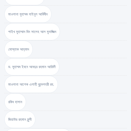
মাওলানা মুহাম্মদ যাইনুল আবিদীন
শাইখ মুহাম্মাদ বিন সালেহ আল মুনাজ্জিদ
মোস্তাক আহ্‌মাদ
ড. মুহাম্মদ ইবনে আবদুর রহমান আরিফী
মাওলানা আশেক এলাহী বুলন্দশহরী রহ.
রকিব হাসান
জিয়াউর রহমান মুন্সী