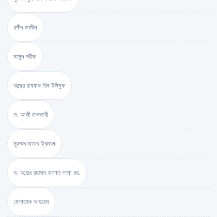
রশীদ জামীল
মাসুদ শরীফ
আব্দুর রাযযাক বিন ইউসুফ
ড. আলী তানতাবী
মুহম্মদ জাফর ইকবাল
ড. আব্দুর রহমান রাফাত পাশা রহ.
মোশতাক আহমেদ