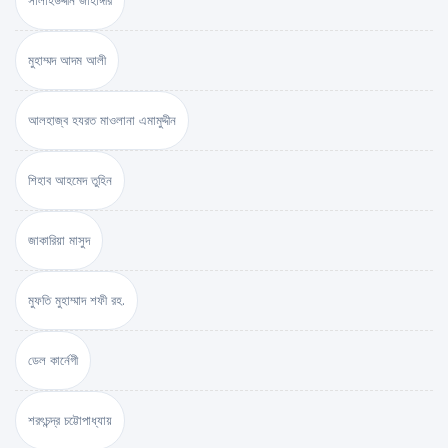
সালাহউদ্দীন জাহাঙ্গীর
মুহাম্মদ আদম আলী
আলহাজ্ব হযরত মাওলানা এমামুদ্দীন
শিহাব আহমেদ তুহিন
জাকারিয়া মাসুদ
মুফতি মুহাম্মাদ শফী রহ.
ডেল কার্নেগী
শরৎচন্দ্র চট্টোপাধ্যায়