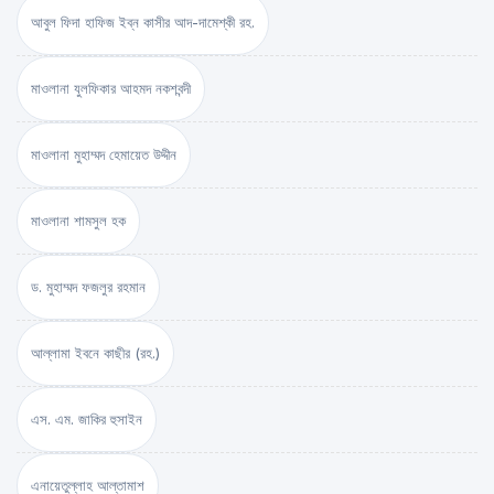
আবুল ফিদা হাফিজ ইব্‌ন কাসীর আদ-দামেশ্‌কী রহ.
মাওলানা যুলফিকার আহমদ নকশবন্দী
মাওলানা মুহাম্মদ হেমায়েত উদ্দীন
মাওলানা শামসুল হক
ড. মুহাম্মদ ফজলুর রহমান
আল্লামা ইবনে কাছীর (রহ.)
এস. এম. জাকির হুসাইন
এনায়েতুল্লাহ আল্‌তামাশ