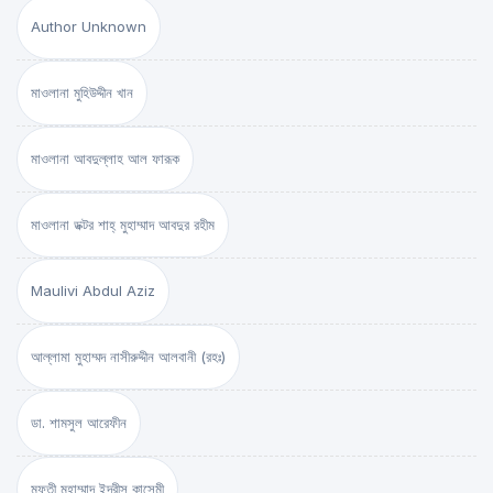
Author Unknown
মাওলানা মুহিউদ্দীন খান
মাওলানা আবদুল্লাহ আল ফারূক
মাওলানা ডক্টর শাহ্‌ মুহাম্মাদ আবদুর রহীম
Maulivi Abdul Aziz
আল্লামা মুহাম্মদ নাসীরুদ্দীন আলবানী (রহঃ)
ডা. শামসুল আরেফীন
মুফতী মুহাম্মাদ ইদরীস কাসেমী