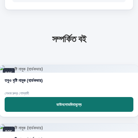
সম্পর্কিত বই
PDF
তবুও বৃষ্টি নামুক (হার্ডকভার)
লেখক:রুদ্র গোস্বামী
ডাউনলোডবিনামূল্যে
PDF