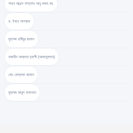
শায়খ আব্দুল ফাত্তাহ আবু গুদ্দাহ রহ.
ড. ইবনে আশরাফ
মুহাম্মদ হাবীবুর রহমান
নাজনীন আক্তার হ্যাপী (আমাতুল্লাহ)
মোঃ মোস্তফা জামান
মুহাম্মদ আবুল হাসানাত