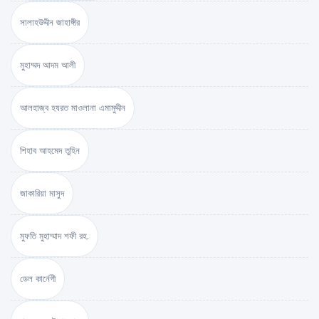
সালাহউদ্দীন জাহাঙ্গীর
মুহাম্মদ আদম আলী
আলহাজ্ব হযরত মাওলানা এমামুদ্দীন
শিহাব আহমেদ তুহিন
জাকারিয়া মাসুদ
মুফতি মুহাম্মাদ শফী রহ.
ডেল কার্নেগী