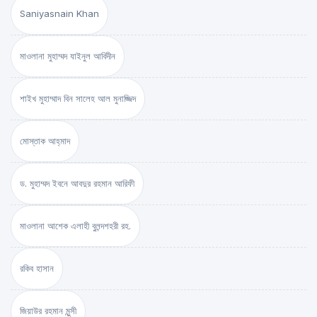
Saniyasnain Khan
মাওলানা মুহাম্মদ যাইনুল আবিদীন
শাইখ মুহাম্মাদ বিন সালেহ আল মুনাজ্জিদ
মোস্তাক আহ্‌মাদ
ড. মুহাম্মদ ইবনে আবদুর রহমান আরিফী
মাওলানা আশেক এলাহী বুলন্দশহরী রহ.
রকিব হাসান
জিয়াউর রহমান মুন্সী