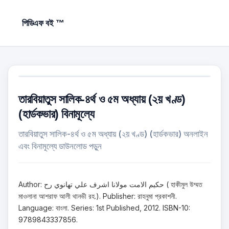
পিডিএফ বই ™
তারবিয়াতুস সালিক-৪র্থ ও ৫ম অধ্যায় (২য় খণ্ড)
(হার্ডকভার) বিনামূল্যে
তারবিয়াতুস সালিক-৪র্থ ও ৫ম অধ্যায় (২য় খণ্ড) (হার্ডকভার) অনলাইন
এবং বিনামূল্যে ডাউনলোড পড়ুন
Author: حكيم الامت مولانا اشرف علي تهانوي رح ( হাকীমুল উম্মত
মাওলানা আশরাফ আলী থানভী রহ.). Publisher: রাহনুমা প্রকাশনী.
Language: বাংলা. Series: 1st Published, 2012. ISBN-10:
9789843337856.