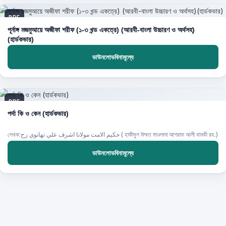
PDF
পূর্নাঙ্গ মজমুআয়ে অজীফা শরীফ (১-৩ খন্ড একত্রে) (আরবী-বাংলা উচ্চারণ ও অর্থসহ)
(হার্ডকভার)
ডাউনলোডবিনামূল্যে
PDF
পর্দা কি ও কেন (হার্ডকভার)
লেখক:حكيم الامت مولانا اشرف علي تهانوي رح ( হাকীমুল উম্মত মাওলানা আশরাফ আলী থানভী রহ.)
ডাউনলোডবিনামূল্যে