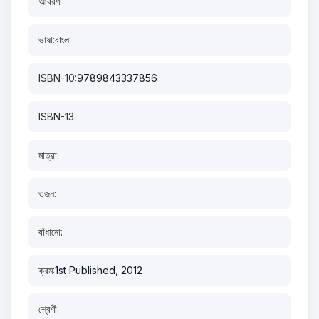
আবরণ:
ভাষা:
বাংলা
ISBN-10:
9789843337856
ISBN-13:
মাত্রা:
ওজন:
বাঁধানো:
ক্রম:
1st Published, 2012
শ্রেণী: