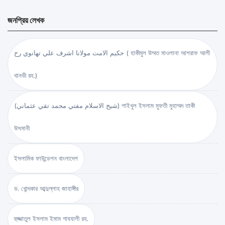
জনপ্রিয় লেখক
حكيم الامت مولانا اشرف علي تهانوي رح ( হাকীমুল উম্মত মাওলানা আশরাফ আলী
থানভী রহ.)
(شيخ الاسلام مفتي محمد تقي عثماني) শাইখুল ইসলাম মুফতী মুহাম্মদ তাকী
উসমানী
ইসলামিক ফাউন্ডেশন বাংলাদেশ
ড. খোন্দকার আব্দুল্লাহ জাহাঙ্গীর
হুজ্জাতুল ইসলাম ইমাম গাযযালী রহ.