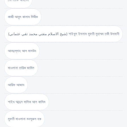
কাজী আবুল কালাম সিদ্দীক
(شيخ الاسلام مفتي محمد تقي عثماني) শাইখুল ইসলাম মুফতী মুহাম্মদ তকী উসমানী
আবদুল্লাহ আল মাসউদ
মাওলানা তারিক জামিল
আরিফ আজাদ
শাইখ আব্দুল মালিক আল কাসিম
মুফতী মাওলানা মনসূরুল হক