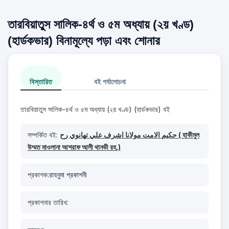
তারবিয়াতুস সালিক-৪র্থ ও ৫ম অধ্যায় (২য় খণ্ড)
(হার্ডকভার) বিনামূল্যে পড়া এবং শোনার
বিস্তারিত
বই পর্যালোচনা
তারবিয়াতুস সালিক-৪র্থ ও ৫ম অধ্যায় (২য় খণ্ড) (হার্ডকভার) বই
সম্পর্কিত বই:
حكيم الامت مولانا اشرف علي تهانوي رح ( হাকীমুল
উম্মত মাওলানা আশরাফ আলী থানভী রহ.)
প্রকাশক:
রাহনুমা প্রকাশনী
প্রকাশনার তারিখ: