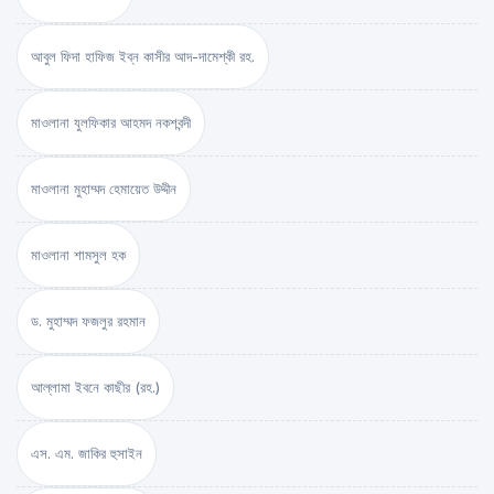
আবুল ফিদা হাফিজ ইব্‌ন কাসীর আদ-দামেশ্‌কী রহ.
মাওলানা যুলফিকার আহমদ নকশবন্দী
মাওলানা মুহাম্মদ হেমায়েত উদ্দীন
মাওলানা শামসুল হক
ড. মুহাম্মদ ফজলুর রহমান
আল্লামা ইবনে কাছীর (রহ.)
এস. এম. জাকির হুসাইন