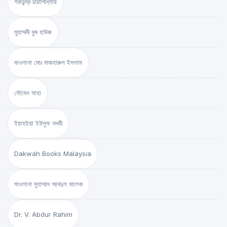
শরৎচন্দ্র চট্টোপাধ্যায়
মুহাম্মদী বুক হাউজ
মাওলানা মোঃ মাজহারুল ইসলাম
সৌমেন সাহা
ইয়াহইয়া ইউসুফ নদভী
Dakwah Books Malaysia
মাওলানা মুহাম্মাদ আবদুল মালেক
Dr. V. Abdur Rahim