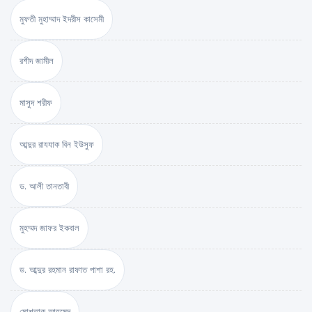
মুফতী মুহাম্মাদ ইদরীস কাসেমী
রশীদ জামীল
মাসুদ শরীফ
আব্দুর রাযযাক বিন ইউসুফ
ড. আলী তানতাবী
মুহম্মদ জাফর ইকবাল
ড. আব্দুর রহমান রাফাত পাশা রহ.
মোশতাক আহমেদ