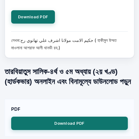
Download PDF
লেখক:حكيم الامت مولانا اشرف علي تهانوي رح ( হাকীমুল উম্মত
মাওলানা আশরাফ আলী থানভী রহ.)
তারবিয়াতুস সালিক-৪র্থ ও ৫ম অধ্যায় (২য় খণ্ড)
(হার্ডকভার) অনলাইন এবং বিনামূল্যে ডাউনলোড পড়ুন
PDF
Download PDF