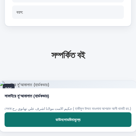
বয়স:
সম্পর্কিত বই
PDF
সাফাইয়ে মু’আমালাত (হার্ডকভার)
লেখক:حكيم الامت مولانا اشرف علي تهانوي رح ( হাকীমুল উম্মত মাওলানা আশরাফ আলী থানভী রহ.)
ডাউনলোডবিনামূল্যে