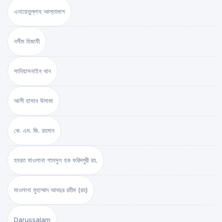
এনায়েতুল্লাহ আল্‌তামাশ
নসীম হিজাযী
সানিয়াসনাইন খান
আলী হাসান উসামা
কে. এম. জি. রহমান
হযরত মাওলানা শামসুল হক ফরিদপুরী রহ.
মাওলানা মুহাম্মাদ আবদুর রহীম (রহ)
Darussalam