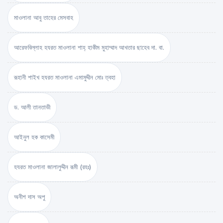
মাওলানা আবু তাহের মেসবাহ
আরেফবিল্লাহ হযরত মাওলানা শাহ্ হাকীম মুহাম্মাদ আখতার ছাহেব দা. বা.
রূহানী শাইখ হযরত মাওলানা এমামুদ্দীন মোঃ ত্বহা
ড. আলী তানতাভী
আইনুল হক কাসেমী
হযরত মাওলানা জালালুদ্দীন রূমী (রহঃ)
অনীশ দাস অপু