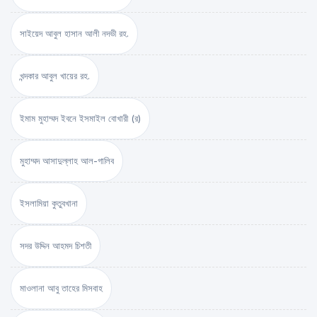
সাইয়েদ আবুল হাসান আলী নদভী রহ.
খন্দকার আবুল খায়ের রহ.
ইমাম মুহাম্মদ ইবনে ইসমাইল বোখারী (র)
মুহাম্মদ আসাদুল্লাহ আল-গালিব
ইসলামিয়া কুতুবখানা
সদর উদ্দিন আহমদ চিশতী
মাওলানা আবু তাহের মিসবাহ