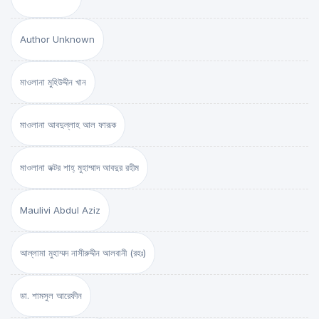
Author Unknown
মাওলানা মুহিউদ্দীন খান
মাওলানা আবদুল্লাহ আল ফারূক
মাওলানা ডক্টর শাহ্‌ মুহাম্মাদ আবদুর রহীম
Maulivi Abdul Aziz
আল্লামা মুহাম্মদ নাসীরুদ্দীন আলবানী (রহঃ)
ডা. শামসুল আরেফীন