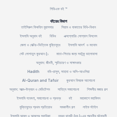
পিডিএফ বই ™
বইয়ের বিভাগ
তাইসিরুল ফিকহিল মুয়াসসার
সিয়াম ও যাকাতের বিধি-বিধান
ইসলামি অনুবাদ বই
বিবিধ
এক্সপ্লোরিং সোশ্যাল বিসনেস
জেলা ও সেক্টর-ভিত্তিক মুক্তিযুদ্ধ
ইসলামি আদর্শ ও মতবাদ
সেট লোগাতুল কুরআন (১
মাতা-পিতার জন্য সবটুকু ভালোবাসা
অনুবাদ: জীবনী, স্মৃতিচারণ ও সাক্ষাৎকার
Hadith
নবি-রাসুল, সাহাবা ও অলি-আওলিয়া
Al-Quran and Tafsir
কুরআন বিষয়ক আলোচনা
অনুবাদ: আত্ম-উন্নয়ন ও মেডিটেশন
সাহিত্য সমালোচনা
শিক্ষনীয় মজার গল্প
ইসলামি গবেষণা, সমালোচনা ও প্রবন্ধ
বই
মহাকাশে মহামিলন
মুক্তিযুদ্ধে প্রথম প্রতিরোধ
সমকালীন গল্প
লাইফ স্টাইল
ইসলামি আমল ও আমলের সহায়িকা
হযরহ থানভী (রহ.)-এর পছন্দনীয় ঘটনাবলী