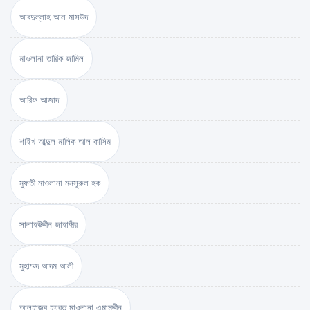
আবদুল্লাহ আল মাসউদ
মাওলানা তারিক জামিল
আরিফ আজাদ
শাইখ আব্দুল মালিক আল কাসিম
মুফতী মাওলানা মনসূরুল হক
সালাহউদ্দীন জাহাঙ্গীর
মুহাম্মদ আদম আলী
আলহাজ্ব হযরত মাওলানা এমামুদ্দীন