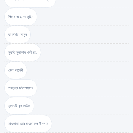
শিহাব আহমেদ তুহিন
জাকারিয়া মাসুদ
মুফতি মুহাম্মাদ শফী রহ.
ডেল কার্নেগী
শরৎচন্দ্র চট্টোপাধ্যায়
মুহাম্মদী বুক হাউজ
মাওলানা মোঃ মাজহারুল ইসলাম