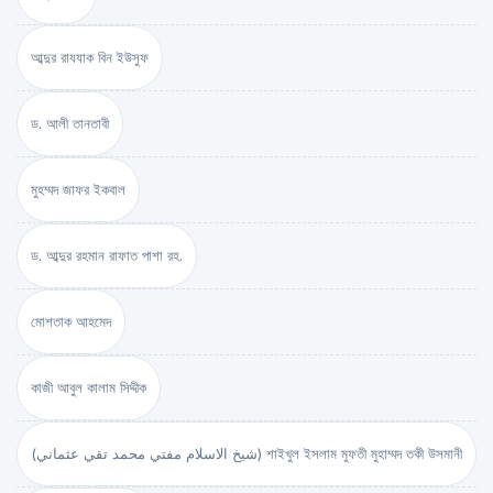
আব্দুর রাযযাক বিন ইউসুফ
ড. আলী তানতাবী
মুহম্মদ জাফর ইকবাল
ড. আব্দুর রহমান রাফাত পাশা রহ.
মোশতাক আহমেদ
কাজী আবুল কালাম সিদ্দীক
(شيخ الاسلام مفتي محمد تقي عثماني) শাইখুল ইসলাম মুফতী মুহাম্মদ তকী উসমানী