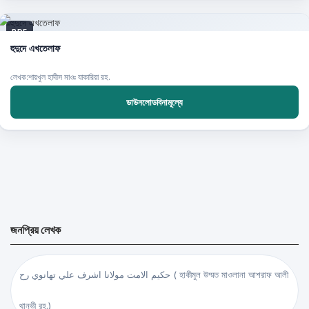
PDF
হুদুদে এখতেলাফ
লেখক:শায়খুল হাদীস মাওঃ যাকারিয়া রহ.
ডাউনলোডবিনামূল্যে
জনপ্রিয় লেখক
حكيم الامت مولانا اشرف علي تهانوي رح ( হাকীমুল উম্মত মাওলানা আশরাফ আলী
থানভী রহ.)