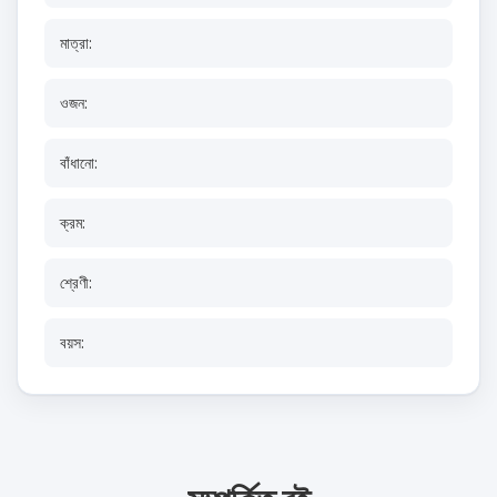
মাত্রা:
ওজন:
বাঁধানো:
ক্রম:
শ্রেণী:
বয়স: