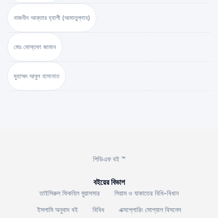
নাজনীন আক্তার হ্যাপী (আমাতুল্লাহ)
মোঃ মোস্তফা জামান
মুহাম্মদ আবুল হাসানাত
পিডিএফ বই ™
বইয়ের বিভাগ
তাইসিরুল ফিকহিল মুয়াসসার
সিয়াম ও যাকাতের বিধি-বিধান
ইসলামি অনুবাদ বই
বিবিধ
এক্সপ্লোরিং সোশ্যাল বিসনেস