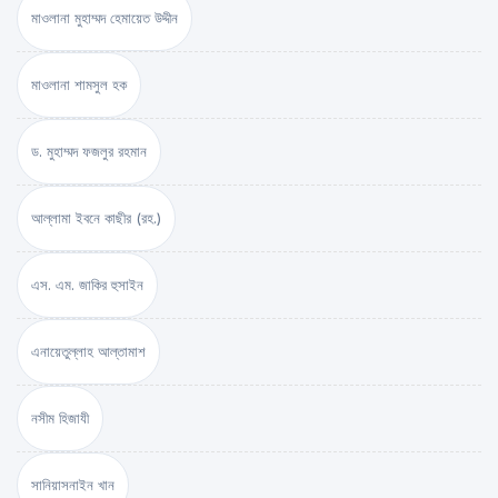
মাওলানা মুহাম্মদ হেমায়েত উদ্দীন
মাওলানা শামসুল হক
ড. মুহাম্মদ ফজলুর রহমান
আল্লামা ইবনে কাছীর (রহ.)
এস. এম. জাকির হুসাইন
এনায়েতুল্লাহ আল্‌তামাশ
নসীম হিজাযী
সানিয়াসনাইন খান