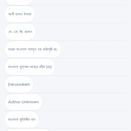
আলী হাসান উসামা
কে. এম. জি. রহমান
হযরত মাওলানা শামসুল হক ফরিদপুরী রহ.
মাওলানা মুহাম্মাদ আবদুর রহীম (রহ)
Darussalam
Author Unknown
মাওলানা মুহিউদ্দীন খান