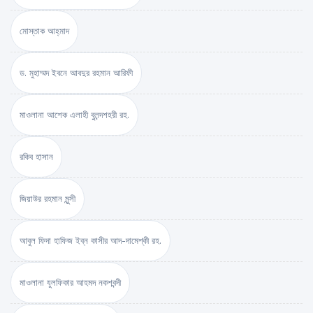
মোস্তাক আহ্‌মাদ
ড. মুহাম্মদ ইবনে আবদুর রহমান আরিফী
মাওলানা আশেক এলাহী বুলন্দশহরী রহ.
রকিব হাসান
জিয়াউর রহমান মুন্সী
আবুল ফিদা হাফিজ ইব্‌ন কাসীর আদ-দামেশ্‌কী রহ.
মাওলানা যুলফিকার আহমদ নকশবন্দী