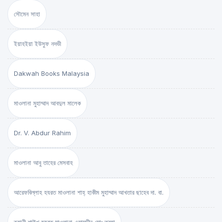
সৌমেন সাহা
ইয়াহইয়া ইউসুফ নদভী
Dakwah Books Malaysia
মাওলানা মুহাম্মাদ আবদুল মালেক
Dr. V. Abdur Rahim
মাওলানা আবু তাহের মেসবাহ
আরেফবিল্লাহ হযরত মাওলানা শাহ্ হাকীম মুহাম্মাদ আখতার ছাহেব দা. বা.