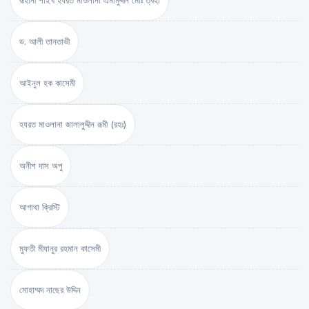
রূহানী শাইখ হযরত মাওলানা এমামুদ্দীন মোঃ ত্বহা
ড. আলী তানতাভী
আইনুল হক কাসেমী
হযরত মাওলানা জালালুদ্দীন রূমী (রহঃ)
অনীশ দাস অপু
আগাথা ক্রিস্টি
মুফতী মীযানুর রহমান কাসেমী
মোহাম্মদ নাছের উদ্দিন