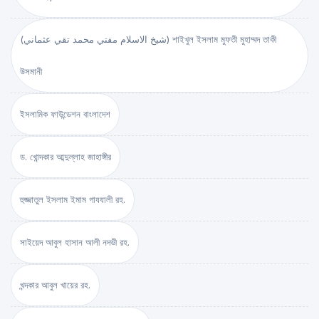
(شيخ الاسلام مفتي محمد تقي عثماني) শাইখুল ইসলাম মুফতী মুহাম্মদ তাকী
উসমানী
ইসলামিক ফাউন্ডেশন বাংলাদেশ
ড. খোন্দকার আব্দুল্লাহ জাহাঙ্গীর
হুজ্জাতুল ইসলাম ইমাম গাযযালী রহ.
সাইয়েদ আবুল হাসান আলী নদভী রহ.
খন্দকার আবুল খায়ের রহ.