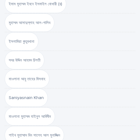
ইমাম মুহাম্মদ ইবনে ইসমাইল বোখারী (র)
মুহাম্মদ আসাদুল্লাহ আল-গালিব
ইসলামিয়া কুতুবখানা
সদর উদ্দিন আহমদ চিশতী
মাওলানা আবু তাহের মিসবাহ
Saniyasnain Khan
মাওলানা মুহাম্মদ যাইনুল আবিদীন
শাইখ মুহাম্মাদ বিন সালেহ আল মুনাজ্জিদ