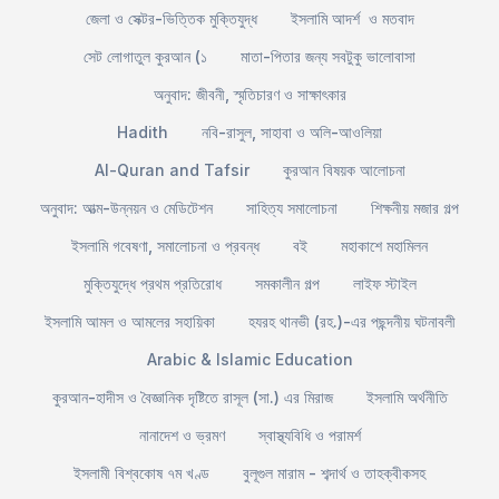
জেলা ও সেক্টর-ভিত্তিক মুক্তিযুদ্ধ
ইসলামি আদর্শ ও মতবাদ
সেট লোগাতুল কুরআন (১
মাতা-পিতার জন্য সবটুকু ভালোবাসা
অনুবাদ: জীবনী, স্মৃতিচারণ ও সাক্ষাৎকার
Hadith
নবি-রাসুল, সাহাবা ও অলি-আওলিয়া
Al-Quran and Tafsir
কুরআন বিষয়ক আলোচনা
অনুবাদ: আত্ম-উন্নয়ন ও মেডিটেশন
সাহিত্য সমালোচনা
শিক্ষনীয় মজার গল্প
ইসলামি গবেষণা, সমালোচনা ও প্রবন্ধ
বই
মহাকাশে মহামিলন
মুক্তিযুদ্ধে প্রথম প্রতিরোধ
সমকালীন গল্প
লাইফ স্টাইল
ইসলামি আমল ও আমলের সহায়িকা
হযরহ থানভী (রহ.)-এর পছন্দনীয় ঘটনাবলী
Arabic & Islamic Education
কুরআন-হাদীস ও বৈজ্ঞানিক দৃষ্টিতে রাসূল (সা.) এর মিরাজ
ইসলামি অর্থনীতি
নানাদেশ ও ভ্রমণ
স্বাস্থ্যবিধি ও পরামর্শ
ইসলামী বিশ্বকোষ ৭ম খণ্ড
বুলূগুল মারাম - শব্দার্থ ও তাহক্বীকসহ