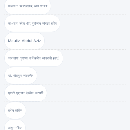
মাওলানা আবদুল্লাহ আল ফারূক
মাওলানা ডক্টর শাহ্‌ মুহাম্মাদ আবদুর রহীম
Maulivi Abdul Aziz
আল্লামা মুহাম্মদ নাসীরুদ্দীন আলবানী (রহঃ)
ডা. শামসুল আরেফীন
মুফতী মুহাম্মাদ ইদরীস কাসেমী
রশীদ জামীল
মাসুদ শরীফ