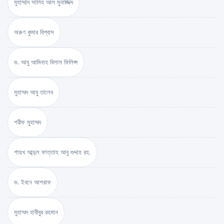
মুহাম্মাদ সালিহ আল মুনাজ্জিদ
অরুণ কুমার বিশ্বাস
ড. আবু আমিনাহ বিলাল ফিলিপ্স
মুহাম্মদ আবু তালেব
শরীফ মুহাম্মদ
শায়খ আব্দুল ফাত্তাহ আবু গুদ্দাহ রহ.
ড. ইবনে আশরাফ
মুহাম্মদ হাবীবুর রহমান