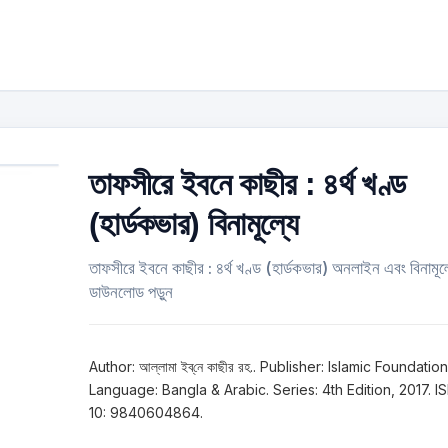
তাফসীরে ইবনে কাছীর : ৪র্থ খণ্ড
(হার্ডকভার) বিনামূল্যে
তাফসীরে ইবনে কাছীর : ৪র্থ খণ্ড (হার্ডকভার) অনলাইন এবং বিনামূল্
ডাউনলোড পড়ুন
Author: আল্লামা ইব্‌নে কাছীর রহ.. Publisher: Islamic Foundation
Language: Bangla & Arabic. Series: 4th Edition, 2017. I
10: 9840604864.