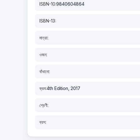
ISBN-10:
9840604864
ISBN-13:
মাত্রা:
ওজন:
বাঁধানো:
ক্রম:
4th Edition, 2017
শ্রেণী:
বয়স: