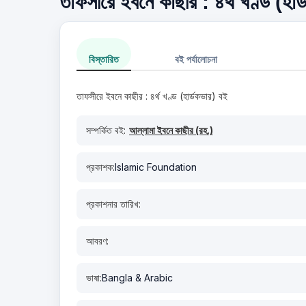
তাফসীরে ইবনে কাছীর : ৪র্থ খণ্ড (হার্
বিস্তারিত
বই পর্যালোচনা
তাফসীরে ইবনে কাছীর : ৪র্থ খণ্ড (হার্ডকভার) বই
সম্পর্কিত বই:
আল্লামা ইবনে কাছীর (রহ.)
প্রকাশক:
Islamic Foundation
প্রকাশনার তারিখ:
আবরণ:
ভাষা:
Bangla & Arabic