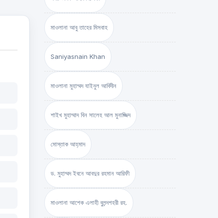
মাওলানা আবু তাহের মিসবাহ
Saniyasnain Khan
মাওলানা মুহাম্মদ যাইনুল আবিদীন
শাইখ মুহাম্মাদ বিন সালেহ আল মুনাজ্জিদ
মোস্তাক আহ্‌মাদ
ড. মুহাম্মদ ইবনে আবদুর রহমান আরিফী
মাওলানা আশেক এলাহী বুলন্দশহরী রহ.