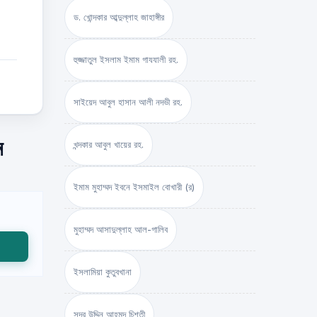
ড. খোন্দকার আব্দুল্লাহ জাহাঙ্গীর
হুজ্জাতুল ইসলাম ইমাম গাযযালী রহ.
সাইয়েদ আবুল হাসান আলী নদভী রহ.
ন
খন্দকার আবুল খায়ের রহ.
ইমাম মুহাম্মদ ইবনে ইসমাইল বোখারী (র)
মুহাম্মদ আসাদুল্লাহ আল-গালিব
ইসলামিয়া কুতুবখানা
সদর উদ্দিন আহমদ চিশতী