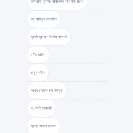
আল্লামা মুহাম্মদ নাসীরুদ্দীন আলবানী (রহঃ)
ডা. শামসুল আরেফীন
মুফতী মুহাম্মাদ ইদরীস কাসেমী
রশীদ জামীল
মাসুদ শরীফ
আব্দুর রাযযাক বিন ইউসুফ
ড. আলী তানতাবী
মুহম্মদ জাফর ইকবাল