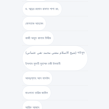
ড. আব্দুর রহমান রাফাত পাশা রহ.
মোশতাক আহমেদ
কাজী আবুল কালাম সিদ্দীক
(شيخ الاسلام مفتي محمد تقي عثماني) শাইখুল
ইসলাম মুফতী মুহাম্মদ তকী উসমানী
আবদুল্লাহ আল মাসউদ
মাওলানা তারিক জামিল
আরিফ আজাদ