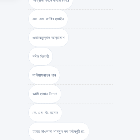
আল্লামা ইবনে কাছীর (রহ.)
এস. এম. জাকির হুসাইন
এনায়েতুল্লাহ আল্‌তামাশ
নসীম হিজাযী
সানিয়াসনাইন খান
আলী হাসান উসামা
কে. এম. জি. রহমান
হযরত মাওলানা শামসুল হক ফরিদপুরী রহ.