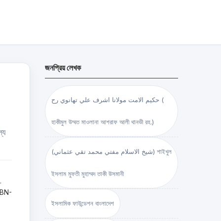
জনপ্রিয় লেখক
حكيم الامت مولانا اشرف علي تهانوي رح (
হাকীমুল উম্মত মাওলানা আশরাফ আলী থানভী রহ.)
যে
(شيخ الاسلام مفتي محمد تقي عثماني) শাইখুল
ইসলাম মুফতী মুহাম্মদ তাকী উসমানী
.
SBN-
ইসলামিক ফাউন্ডেশন বাংলাদেশ