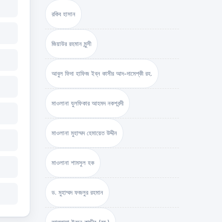
রকিব হাসান
জিয়াউর রহমান মুন্সী
আবুল ফিদা হাফিজ ইব্‌ন কাসীর আদ-দামেশ্‌কী রহ.
মাওলানা যুলফিকার আহমদ নকশবন্দী
মাওলানা মুহাম্মদ হেমায়েত উদ্দীন
মাওলানা শামসুল হক
ড. মুহাম্মদ ফজলুর রহমান