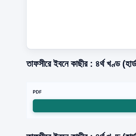
তাফসীরে ইবনে কাছীর : ৪র্থ খণ্ড (হা
PDF