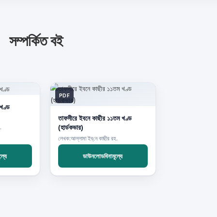
সম্পর্কিত বই
PDF
 খণ্ড
তাফসীরে ইবনে কাছীর ১১তম খণ্ড
(হার্ডকভার)
.
লেখক:আল্লামা ইব্‌নে কাছীর রহ.
্যে
ডাউনলোডবিনামূল্যে