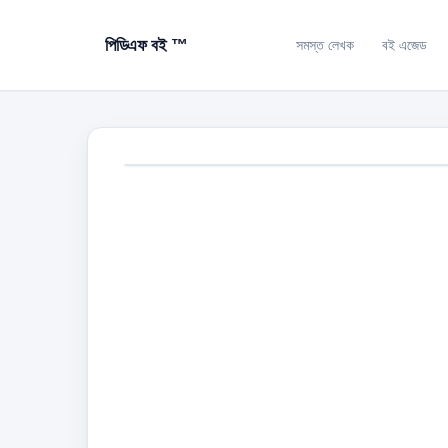
পিডিএফ বই ™
সমস্ত লেখক
বই এজেড