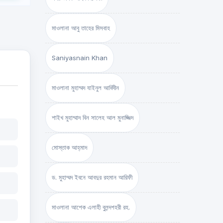
মাওলানা আবু তাহের মিসবাহ
Saniyasnain Khan
মাওলানা মুহাম্মদ যাইনুল আবিদীন
শাইখ মুহাম্মাদ বিন সালেহ আল মুনাজ্জিদ
মোস্তাক আহ্‌মাদ
ড. মুহাম্মদ ইবনে আবদুর রহমান আরিফী
মাওলানা আশেক এলাহী বুলন্দশহরী রহ.