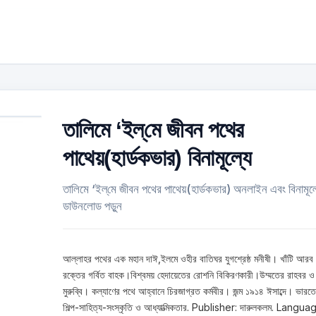
তালিমে ‘ইল্‌মে জীবন পথের
পাথেয়(হার্ডকভার) বিনামূল্যে
তালিমে ‘ইল্‌মে জীবন পথের পাথেয়(হার্ডকভার) অনলাইন এবং বিনামূল্
ডাউনলোড পড়ুন
আল্লাহর পথের এক মহান দাঈ,ইলমে ওহীর বাতিঘর যুগশ্রেষ্ঠ মনীষী। খাঁটি আরব
রক্তের গর্বিত বাহক।বিশ্বময় হেদায়েতের রোশনি বিকিরণকারী।উম্মতের রাহবর ও
মুরুব্বি। কল্যাণের পথে আহ্বানে চিরজাগ্রত কর্মবীর। জন্ম ১৯১৪ ঈসাব্দে। ভারত
শিল্প-সাহিত্য-সংস্কৃতি ও আধ্যাত্মিকতার. Publisher: দারুলকলম. Langua