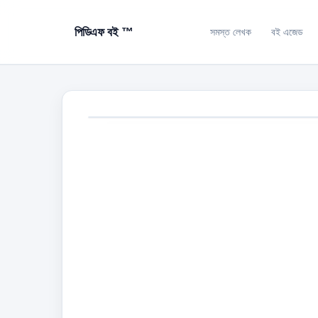
পিডিএফ বই ™
সমস্ত লেখক
বই এজেড