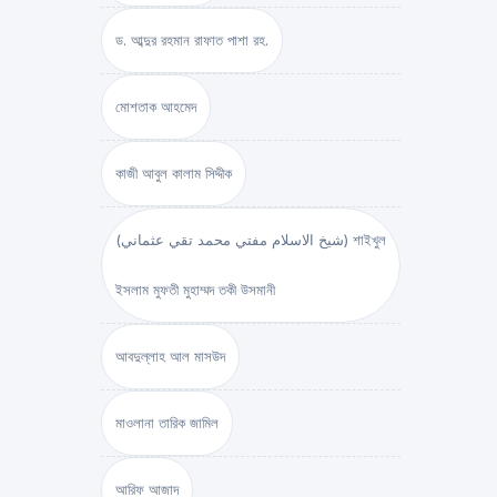
ড. আব্দুর রহমান রাফাত পাশা রহ.
মোশতাক আহমেদ
কাজী আবুল কালাম সিদ্দীক
(شيخ الاسلام مفتي محمد تقي عثماني) শাইখুল
ইসলাম মুফতী মুহাম্মদ তকী উসমানী
আবদুল্লাহ আল মাসউদ
মাওলানা তারিক জামিল
আরিফ আজাদ