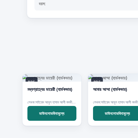
বয়স:
PDF
PDF
মধ্যপ্রাচ্যের ডায়েরী (হার্ডকভার)
আমার আম্মা (হার্ডকভার)
লেখক:সাইয়েদ আবুল হাসান আলী নদভী রহ.
লেখক
ডাউনলোডবিনামূল্যে
ডাউনলোডবিনামূল্যে