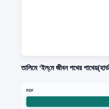
তালিমে ‘ইল্‌মে জীবন পথের পাথেয়(হার
PDF