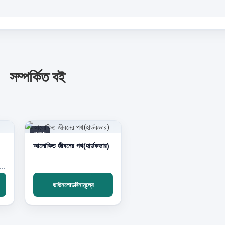
সম্পর্কিত বই
PDF
আলোকিত জীবনের পথ(হার্ডকভার)
:সাইয়েদ আবুল হাসান আলী নদভী রহ.
ডাউনলোডবিনামূল্যে