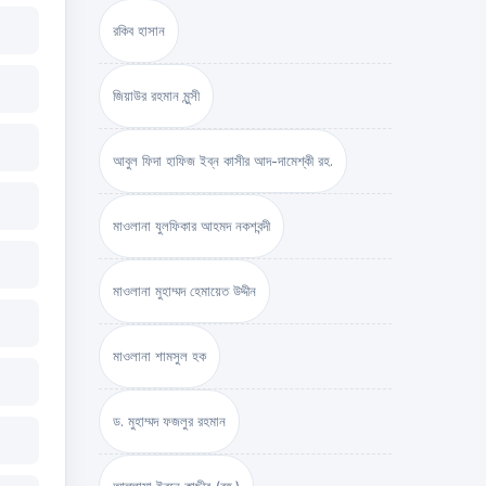
রকিব হাসান
জিয়াউর রহমান মুন্সী
আবুল ফিদা হাফিজ ইব্‌ন কাসীর আদ-দামেশ্‌কী রহ.
মাওলানা যুলফিকার আহমদ নকশবন্দী
মাওলানা মুহাম্মদ হেমায়েত উদ্দীন
মাওলানা শামসুল হক
ড. মুহাম্মদ ফজলুর রহমান