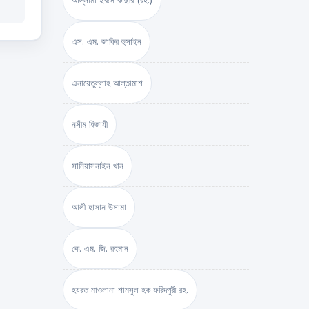
আল্লামা ইবনে কাছীর (রহ.)
এস. এম. জাকির হুসাইন
এনায়েতুল্লাহ আল্‌তামাশ
নসীম হিজাযী
সানিয়াসনাইন খান
আলী হাসান উসামা
কে. এম. জি. রহমান
হযরত মাওলানা শামসুল হক ফরিদপুরী রহ.