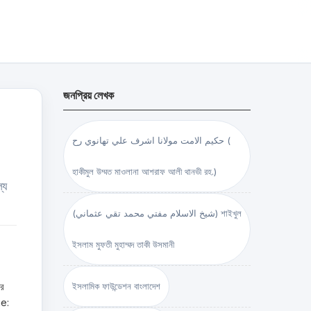
জনপ্রিয় লেখক
حكيم الامت مولانا اشرف علي تهانوي رح (
হাকীমুল উম্মত মাওলানা আশরাফ আলী থানভী রহ.)
যে
(شيخ الاسلام مفتي محمد تقي عثماني) শাইখুল
ইসলাম মুফতী মুহাম্মদ তাকী উসমানী
ের
ইসলামিক ফাউন্ডেশন বাংলাদেশ
ge: