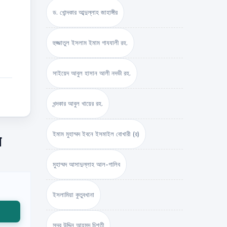
ড. খোন্দকার আব্দুল্লাহ জাহাঙ্গীর
হুজ্জাতুল ইসলাম ইমাম গাযযালী রহ.
সাইয়েদ আবুল হাসান আলী নদভী রহ.
খন্দকার আবুল খায়ের রহ.
ইমাম মুহাম্মদ ইবনে ইসমাইল বোখারী (র)
ন
মুহাম্মদ আসাদুল্লাহ আল-গালিব
ইসলামিয়া কুতুবখানা
সদর উদ্দিন আহমদ চিশতী