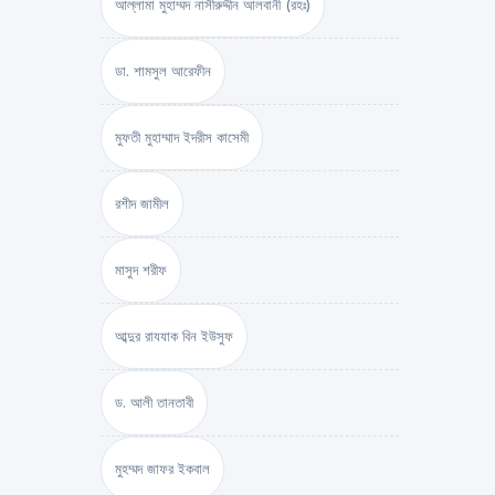
আল্লামা মুহাম্মদ নাসীরুদ্দীন আলবানী (রহঃ)
ডা. শামসুল আরেফীন
মুফতী মুহাম্মাদ ইদরীস কাসেমী
রশীদ জামীল
মাসুদ শরীফ
আব্দুর রাযযাক বিন ইউসুফ
ড. আলী তানতাবী
মুহম্মদ জাফর ইকবাল