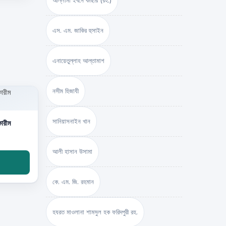
আল্লামা ইবনে কাছীর (রহ.)
এস. এম. জাকির হুসাইন
এনায়েতুল্লাহ আল্‌তামাশ
নসীম হিজাযী
সানিয়াসনাইন খান
ারীম
আলী হাসান উসামা
কে. এম. জি. রহমান
হযরত মাওলানা শামসুল হক ফরিদপুরী রহ.