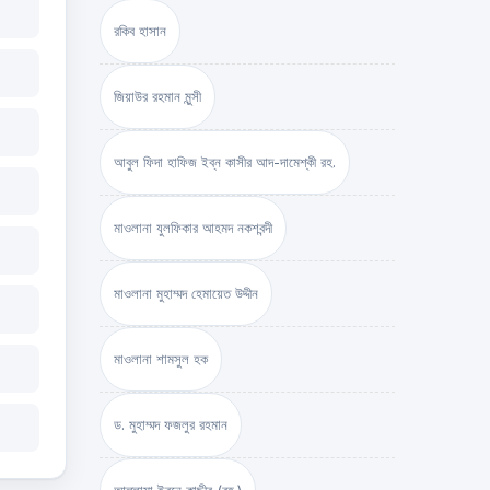
রকিব হাসান
জিয়াউর রহমান মুন্সী
আবুল ফিদা হাফিজ ইব্‌ন কাসীর আদ-দামেশ্‌কী রহ.
মাওলানা যুলফিকার আহমদ নকশবন্দী
মাওলানা মুহাম্মদ হেমায়েত উদ্দীন
মাওলানা শামসুল হক
ড. মুহাম্মদ ফজলুর রহমান