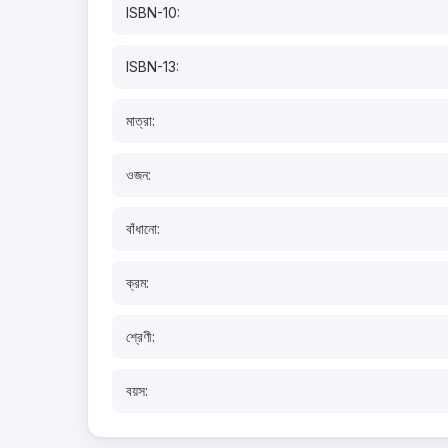
ISBN-10:
ISBN-13:
মাত্রা:
ওজন:
বাঁধানো:
ক্রম:
শ্রেণী:
বয়স: