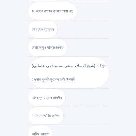
ড. আব্দুর রহমান রাফাত পাশা রহ.
মোশতাক আহমেদ
কাজী আবুল কালাম সিদ্দীক
(شيخ الاسلام مفتي محمد تقي عثماني) শাইখুল
ইসলাম মুফতী মুহাম্মদ তকী উসমানী
আবদুল্লাহ আল মাসউদ
মাওলানা তারিক জামিল
আরিফ আজাদ