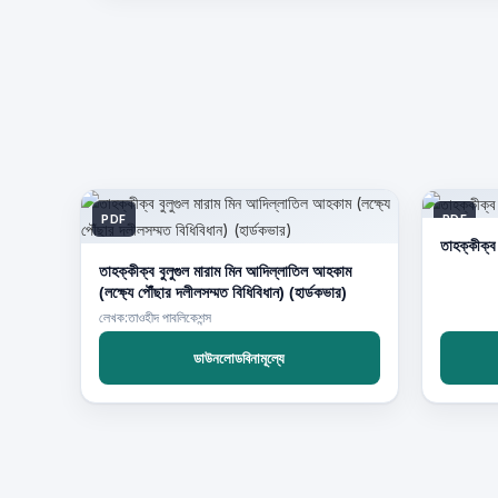
PDF
PDF
তাহক্কীক্ব
তাহক্কীক্ব বুলুগুল মারাম মিন আদিল্লাতিল আহকাম
(লক্ষ্যে পৌঁছার দলীলসম্মত বিধিবিধান) (হার্ডকভার)
লেখক:তাওহীদ পাবলিকেশন্স
ডাউনলোডবিনামূল্যে