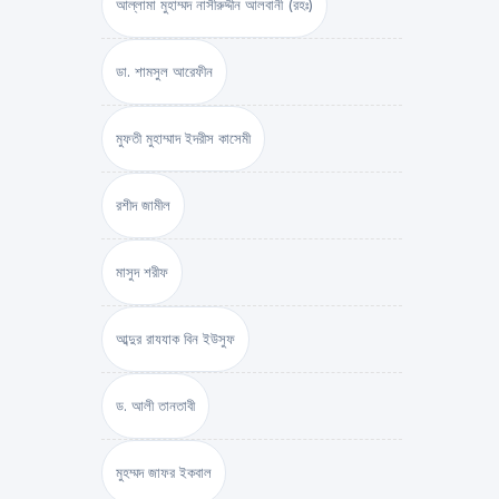
আল্লামা মুহাম্মদ নাসীরুদ্দীন আলবানী (রহঃ)
ডা. শামসুল আরেফীন
মুফতী মুহাম্মাদ ইদরীস কাসেমী
রশীদ জামীল
মাসুদ শরীফ
আব্দুর রাযযাক বিন ইউসুফ
ড. আলী তানতাবী
মুহম্মদ জাফর ইকবাল