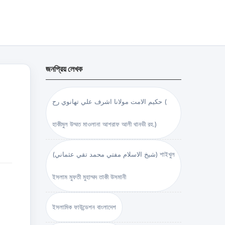
জনপ্রিয় লেখক
حكيم الامت مولانا اشرف علي تهانوي رح (
হাকীমুল উম্মত মাওলানা আশরাফ আলী থানভী রহ.)
(شيخ الاسلام مفتي محمد تقي عثماني) শাইখুল
ইসলাম মুফতী মুহাম্মদ তাকী উসমানী
ইসলামিক ফাউন্ডেশন বাংলাদেশ