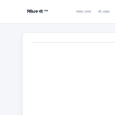
পিডিএফ বই ™
সমস্ত লেখক
বই এজেড