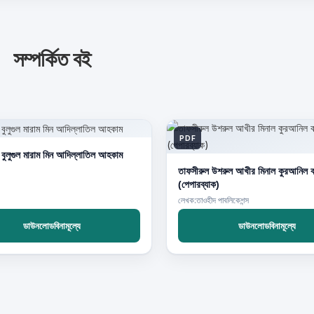
সম্পর্কিত বই
PDF
 বুলুগুল মারাম মিন আদিল্লাতিল আহকাম
তাফসীরুল উশরুল আখীর মিনাল কুরআনিল ক
(পেপারব্যাক)
লেখক:তাওহীদ পাবলিকেশন্স
ডাউনলোডবিনামূল্যে
ডাউনলোডবিনামূল্যে