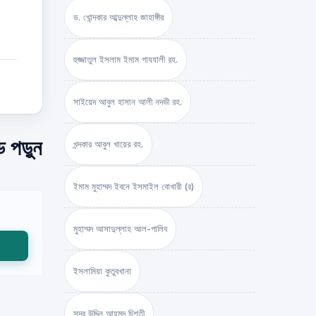
ড. খোন্দকার আব্দুল্লাহ জাহাঙ্গীর
হুজ্জাতুল ইসলাম ইমাম গাযযালী রহ.
সাইয়েদ আবুল হাসান আলী নদভী রহ.
 পড়ুন
খন্দকার আবুল খায়ের রহ.
ইমাম মুহাম্মদ ইবনে ইসমাইল বোখারী (র)
মুহাম্মদ আসাদুল্লাহ আল-গালিব
ইসলামিয়া কুতুবখানা
সদর উদ্দিন আহমদ চিশতী