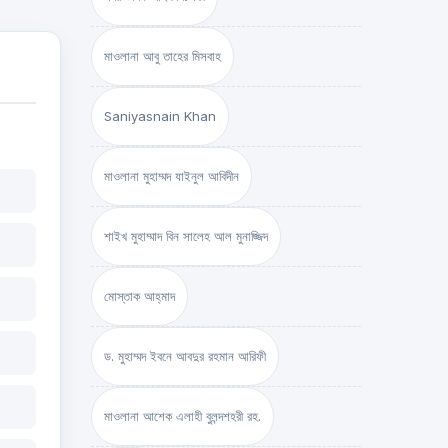
মাওলানা আবু তাহের মিসবাহ
Saniyasnain Khan
মাওলানা মুহাম্মদ যাইনুল আবিদীন
শাইখ মুহাম্মাদ বিন সালেহ আল মুনাজ্জিদ
মোস্তাক আহ্‌মাদ
ড. মুহাম্মদ ইবনে আবদুর রহমান আরিফী
মাওলানা আশেক এলাহী বুলন্দশহরী রহ.