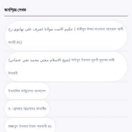
জনপ্রিয় লেখক
حكيم الامت مولانا اشرف علي تهانوي رح ( হাকীমুল উম্মত মাওলানা আশরাফ আলী
থানভী রহ.)
(شيخ الاسلام مفتي محمد تقي عثماني) শাইখুল ইসলাম মুফতী মুহাম্মদ তাকী
উসমানী
ইসলামিক ফাউন্ডেশন বাংলাদেশ
ড. খোন্দকার আব্দুল্লাহ জাহাঙ্গীর
হুজ্জাতুল ইসলাম ইমাম গাযযালী রহ.