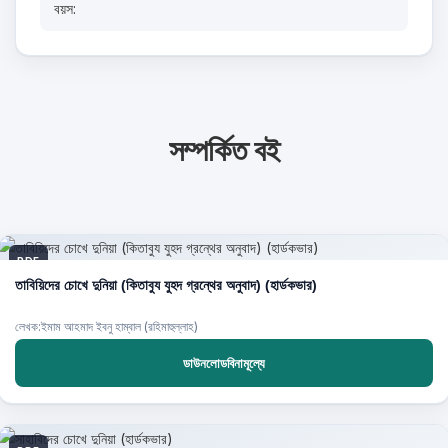
বয়স:
সম্পর্কিত বই
PDF
তাবিয়িদের চোখে দুনিয়া (কিতাবুয যুহদ গ্রন্থের অনুবাদ) (হার্ডকভার)
লেখক:ইমাম আহমাদ ইবনু হাম্বাল (রহিমাহুল্লাহ)
ডাউনলোডবিনামূল্যে