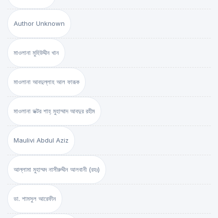
Author Unknown
মাওলানা মুহিউদ্দীন খান
মাওলানা আবদুল্লাহ আল ফারূক
মাওলানা ডক্টর শাহ্‌ মুহাম্মাদ আবদুর রহীম
Maulivi Abdul Aziz
আল্লামা মুহাম্মদ নাসীরুদ্দীন আলবানী (রহঃ)
ডা. শামসুল আরেফীন