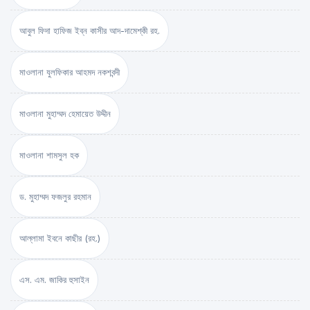
আবুল ফিদা হাফিজ ইব্‌ন কাসীর আদ-দামেশ্‌কী রহ.
মাওলানা যুলফিকার আহমদ নকশবন্দী
মাওলানা মুহাম্মদ হেমায়েত উদ্দীন
মাওলানা শামসুল হক
ড. মুহাম্মদ ফজলুর রহমান
আল্লামা ইবনে কাছীর (রহ.)
এস. এম. জাকির হুসাইন