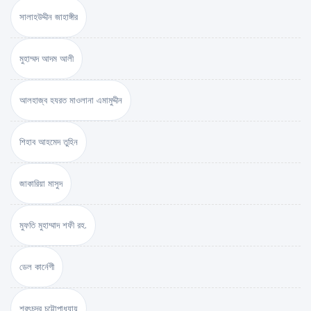
সালাহউদ্দীন জাহাঙ্গীর
মুহাম্মদ আদম আলী
আলহাজ্ব হযরত মাওলানা এমামুদ্দীন
শিহাব আহমেদ তুহিন
জাকারিয়া মাসুদ
মুফতি মুহাম্মাদ শফী রহ.
ডেল কার্নেগী
শরৎচন্দ্র চট্টোপাধ্যায়