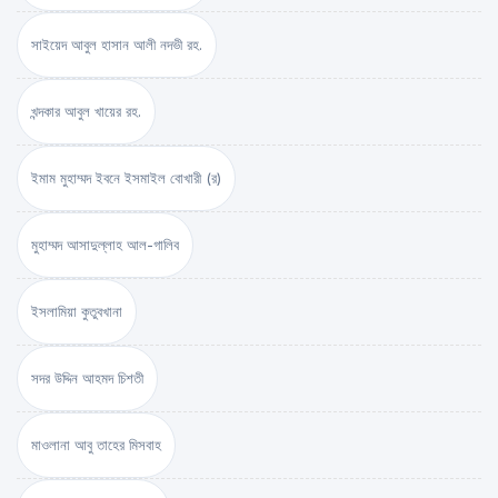
সাইয়েদ আবুল হাসান আলী নদভী রহ.
খন্দকার আবুল খায়ের রহ.
ইমাম মুহাম্মদ ইবনে ইসমাইল বোখারী (র)
মুহাম্মদ আসাদুল্লাহ আল-গালিব
ইসলামিয়া কুতুবখানা
সদর উদ্দিন আহমদ চিশতী
মাওলানা আবু তাহের মিসবাহ