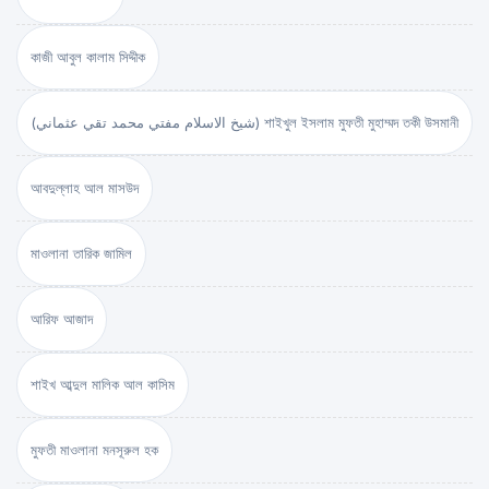
কাজী আবুল কালাম সিদ্দীক
(شيخ الاسلام مفتي محمد تقي عثماني) শাইখুল ইসলাম মুফতী মুহাম্মদ তকী উসমানী
আবদুল্লাহ আল মাসউদ
মাওলানা তারিক জামিল
আরিফ আজাদ
শাইখ আব্দুল মালিক আল কাসিম
মুফতী মাওলানা মনসূরুল হক