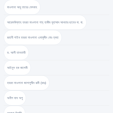
মাওলানা আবু তাহের মেসবাহ
আরেফবিল্লাহ হযরত মাওলানা শাহ্ হাকীম মুহাম্মাদ আখতার ছাহেব দা. বা.
রূহানী শাইখ হযরত মাওলানা এমামুদ্দীন মোঃ ত্বহা
ড. আলী তানতাভী
আইনুল হক কাসেমী
হযরত মাওলানা জালালুদ্দীন রূমী (রহঃ)
অনীশ দাস অপু