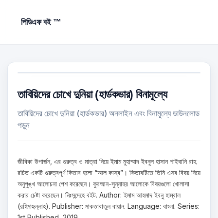
পিডিএফ বই ™
তাবিয়িদের চোখে দুনিয়া (হার্ডকভার) বিনামূল্যে
তাবিয়িদের চোখে দুনিয়া (হার্ডকভার) অনলাইন এবং বিনামূল্যে ডাউনলোড
পড়ুন
জীবিকা উপার্জন, এর গুরুত্ব ও মাত্রা নিয়ে ইমাম মুহাম্মাদ ইবনুল হাসান শাইবানি রাহ.
রচিত একটি গুরুত্বপূর্ণ কিতাব হলো “আল কাস্‌ব”। কিতাবটিতে তিনি এসব বিষয় নিয়ে
অনুপুঙ্খ আলোচনা পেশ করেছেন। কুরআন-সুন্নাহর আলোকে বিষয়গুলো খোলাসা
করার চেষ্টা করেছেন। নিঃসন্দেহে বইট. Author: ইমাম আহমাদ ইবনু হাম্বাল
(রহিমাহুল্লাহ). Publisher: মাকতাবাতুল বায়ান. Language: বাংলা. Series:
1st Published, 2019.