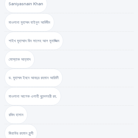
Saniyasnain Khan
মাওলানা মুহাম্মদ যাইনুল আবিদীন
শাইখ মুহাম্মাদ বিন সালেহ আল মুনাজ্জিদ
মোস্তাক আহ্‌মাদ
ড. মুহাম্মদ ইবনে আবদুর রহমান আরিফী
মাওলানা আশেক এলাহী বুলন্দশহরী রহ.
রকিব হাসান
জিয়াউর রহমান মুন্সী