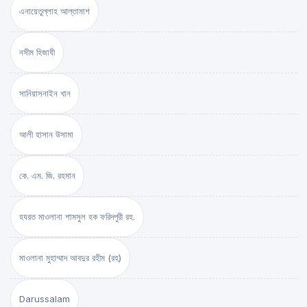
এনায়েতুল্লাহ আল্‌তামাশ
নসীম হিজাযী
সানিয়াসনাইন খান
আলী হাসান উসামা
কে. এম. জি. রহমান
হযরত মাওলানা শামসুল হক ফরিদপুরী রহ.
মাওলানা মুহাম্মাদ আবদুর রহীম (রহ)
Darussalam