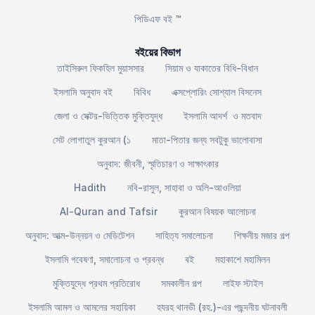
পিডিএফ বই ™
বইয়ের বিভাগ
তাইসিরুল ফিকহিল মুয়াসসার
সিয়াম ও যাকাতের বিধি-বিধান
ইসলামি অনুবাদ বই
বিবিধ
এক্সপ্লোরিং সোশ্যাল বিসনেস
জেলা ও সেক্টর-ভিত্তিক মুক্তিযুদ্ধ
ইসলামি আদর্শ ও মতবাদ
সেট লোগাতুল কুরআন (১
মাতা-পিতার জন্য সবটুকু ভালোবাসা
অনুবাদ: জীবনী, স্মৃতিচারণ ও সাক্ষাৎকার
Hadith
নবি-রাসুল, সাহাবা ও অলি-আওলিয়া
Al-Quran and Tafsir
কুরআন বিষয়ক আলোচনা
অনুবাদ: আত্ম-উন্নয়ন ও মেডিটেশন
সাহিত্য সমালোচনা
শিক্ষনীয় মজার গল্প
ইসলামি গবেষণা, সমালোচনা ও প্রবন্ধ
বই
মহাকাশে মহামিলন
মুক্তিযুদ্ধে প্রথম প্রতিরোধ
সমকালীন গল্প
লাইফ স্টাইল
ইসলামি আমল ও আমলের সহায়িকা
হযরহ থানভী (রহ.)-এর পছন্দনীয় ঘটনাবলী