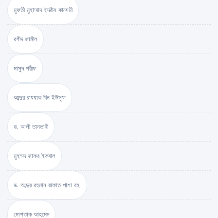
মুফতী মুহাম্মাদ ইদরীস কাসেমী
রশীদ জামীল
মাসুদ শরীফ
আব্দুর রাযযাক বিন ইউসুফ
ড. আলী তানতাবী
মুহম্মদ জাফর ইকবাল
ড. আব্দুর রহমান রাফাত পাশা রহ.
মোশতাক আহমেদ