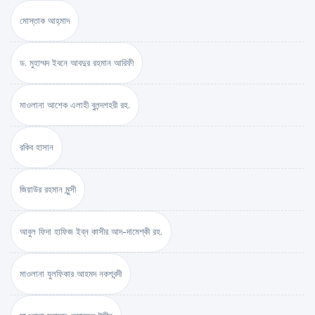
মোস্তাক আহ্‌মাদ
ড. মুহাম্মদ ইবনে আবদুর রহমান আরিফী
মাওলানা আশেক এলাহী বুলন্দশহরী রহ.
রকিব হাসান
জিয়াউর রহমান মুন্সী
আবুল ফিদা হাফিজ ইব্‌ন কাসীর আদ-দামেশ্‌কী রহ.
মাওলানা যুলফিকার আহমদ নকশবন্দী