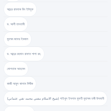
আব্দুর রাযযাক বিন ইউসুফ
ড. আলী তানতাবী
মুহম্মদ জাফর ইকবাল
ড. আব্দুর রহমান রাফাত পাশা রহ.
মোশতাক আহমেদ
কাজী আবুল কালাম সিদ্দীক
(شيخ الاسلام مفتي محمد تقي عثماني) শাইখুল ইসলাম মুফতী মুহাম্মদ তকী উসমানী