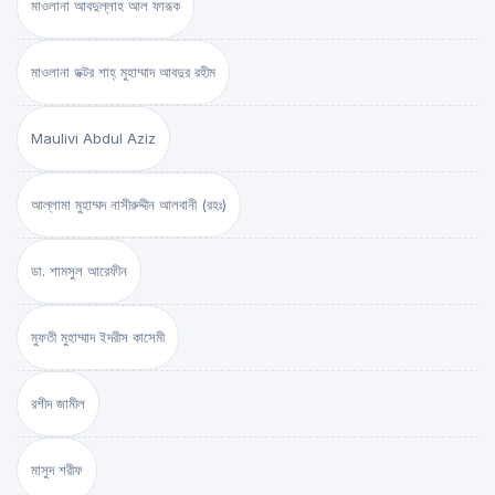
মাওলানা আবদুল্লাহ আল ফারূক
মাওলানা ডক্টর শাহ্‌ মুহাম্মাদ আবদুর রহীম
Maulivi Abdul Aziz
আল্লামা মুহাম্মদ নাসীরুদ্দীন আলবানী (রহঃ)
ডা. শামসুল আরেফীন
মুফতী মুহাম্মাদ ইদরীস কাসেমী
রশীদ জামীল
মাসুদ শরীফ