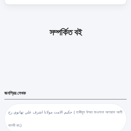
সম্পর্কিত বই
জনপ্রিয় লেখক
حكيم الامت مولانا اشرف علي تهانوي رح ( হাকীমুল উম্মত মাওলানা আশরাফ আলী
থানভী রহ.)