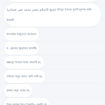
(شيخ الاسلام مفتي محمد تقي عثماني) শাইখুল ইসলাম মুফতী মুহাম্মদ তাকী
উসমানী
ইসলামিক ফাউন্ডেশন বাংলাদেশ
ড. খোন্দকার আব্দুল্লাহ জাহাঙ্গীর
হুজ্জাতুল ইসলাম ইমাম গাযযালী রহ.
সাইয়েদ আবুল হাসান আলী নদভী রহ.
খন্দকার আবুল খায়ের রহ.
ইমাম মুহাম্মদ ইবনে ইসমাইল বোখারী (র)