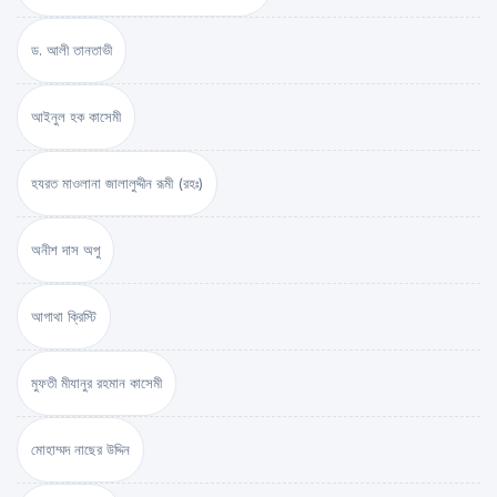
ড. আলী তানতাভী
আইনুল হক কাসেমী
হযরত মাওলানা জালালুদ্দীন রূমী (রহঃ)
অনীশ দাস অপু
আগাথা ক্রিস্টি
মুফতী মীযানুর রহমান কাসেমী
মোহাম্মদ নাছের উদ্দিন