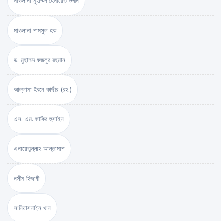
মাওলানা মুহাম্মদ হেমায়েত উদ্দীন
মাওলানা শামসুল হক
ড. মুহাম্মদ ফজলুর রহমান
আল্লামা ইবনে কাছীর (রহ.)
এস. এম. জাকির হুসাইন
এনায়েতুল্লাহ আল্‌তামাশ
নসীম হিজাযী
সানিয়াসনাইন খান