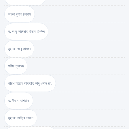
অরুণ কুমার বিশ্বাস
ড. আবু আমিনাহ বিলাল ফিলিপ্স
মুহাম্মদ আবু তালেব
শরীফ মুহাম্মদ
শায়খ আব্দুল ফাত্তাহ আবু গুদ্দাহ রহ.
ড. ইবনে আশরাফ
মুহাম্মদ হাবীবুর রহমান