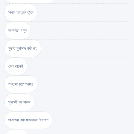
শিহাব আহমেদ তুহিন
জাকারিয়া মাসুদ
মুফতি মুহাম্মাদ শফী রহ.
ডেল কার্নেগী
শরৎচন্দ্র চট্টোপাধ্যায়
মুহাম্মদী বুক হাউজ
মাওলানা মোঃ মাজহারুল ইসলাম