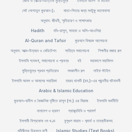
জেলা ও সেক্টর-ভিত্তিক মুক্তিযুদ্ধ
ইসলামি আদর্শ ও মতবাদ
সেট লোগাতুল কুরআন (১
মাতা-পিতার জন্য সবটুকু ভালোবাসা
অনুবাদ: জীবনী, স্মৃতিচারণ ও সাক্ষাৎকার
Hadith
নবি-রাসুল, সাহাবা ও অলি-আওলিয়া
Al-Quran and Tafsir
কুরআন বিষয়ক আলোচনা
অনুবাদ: আত্ম-উন্নয়ন ও মেডিটেশন
সাহিত্য সমালোচনা
শিক্ষনীয় মজার গল্প
ইসলামি গবেষণা, সমালোচনা ও প্রবন্ধ
বই
মহাকাশে মহামিলন
মুক্তিযুদ্ধে প্রথম প্রতিরোধ
সমকালীন গল্প
লাইফ স্টাইল
ইসলামি আমল ও আমলের সহায়িকা
হযরহ থানভী (রহ.)-এর পছন্দনীয় ঘটনাবলী
Arabic & Islamic Education
কুরআন-হাদীস ও বৈজ্ঞানিক দৃষ্টিতে রাসূল (সা.) এর মিরাজ
ইসলামি অর্থনীতি
নানাদেশ ও ভ্রমণ
স্বাস্থ্যবিধি ও পরামর্শ
ইসলামী বিশ্বকোষ ৭ম খণ্ড
বুলূগুল মারাম - শব্দার্থ ও তাহক্বীকসহ
মনীষীদের চিরন্তন বাণী
Islamic Studies (Text Books)