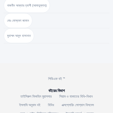
নাজনীন আক্তার হ্যাপী (আমাতুল্লাহ)
মোঃ মোস্তফা জামান
মুহাম্মদ আবুল হাসানাত
পিডিএফ বই ™
বইয়ের বিভাগ
তাইসিরুল ফিকহিল মুয়াসসার
সিয়াম ও যাকাতের বিধি-বিধান
ইসলামি অনুবাদ বই
বিবিধ
এক্সপ্লোরিং সোশ্যাল বিসনেস