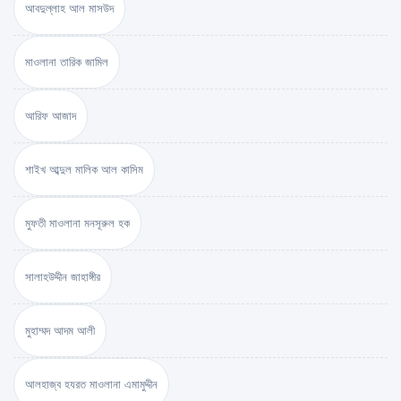
আবদুল্লাহ আল মাসউদ
মাওলানা তারিক জামিল
আরিফ আজাদ
শাইখ আব্দুল মালিক আল কাসিম
মুফতী মাওলানা মনসূরুল হক
সালাহউদ্দীন জাহাঙ্গীর
মুহাম্মদ আদম আলী
আলহাজ্ব হযরত মাওলানা এমামুদ্দীন