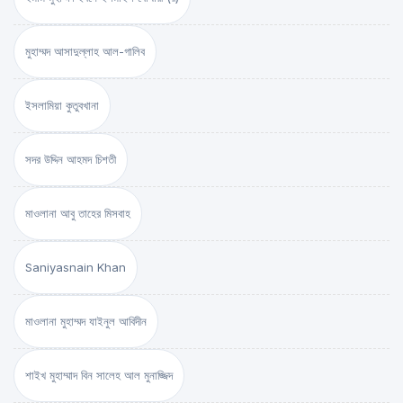
মুহাম্মদ আসাদুল্লাহ আল-গালিব
ইসলামিয়া কুতুবখানা
সদর উদ্দিন আহমদ চিশতী
মাওলানা আবু তাহের মিসবাহ
Saniyasnain Khan
মাওলানা মুহাম্মদ যাইনুল আবিদীন
শাইখ মুহাম্মাদ বিন সালেহ আল মুনাজ্জিদ