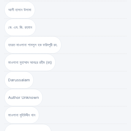
আলী হাসান উসামা
কে. এম. জি. রহমান
হযরত মাওলানা শামসুল হক ফরিদপুরী রহ.
মাওলানা মুহাম্মাদ আবদুর রহীম (রহ)
Darussalam
Author Unknown
মাওলানা মুহিউদ্দীন খান