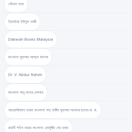
সৌমেন সাহা
ইয়াহইয়া ইউসুফ নদভী
Dakwah Books Malaysia
মাওলানা মুহাম্মাদ আবদুল মালেক
Dr. V. Abdur Rahim
মাওলানা আবু তাহের মেসবাহ
আরেফবিল্লাহ হযরত মাওলানা শাহ্ হাকীম মুহাম্মাদ আখতার ছাহেব দা. বা.
রূহানী শাইখ হযরত মাওলানা এমামুদ্দীন মোঃ ত্বহা