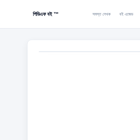
পিডিএফ বই ™
সমস্ত লেখক
বই এজেড