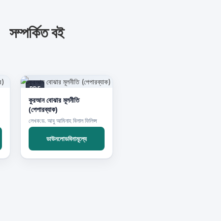
সম্পর্কিত বই
PDF
কুরআন বোঝার মূলনীতি
(পেপারব্যাক)
লেখক:ড. আবু আমিনাহ বিলাল ফিলিপ্স
ডাউনলোডবিনামূল্যে