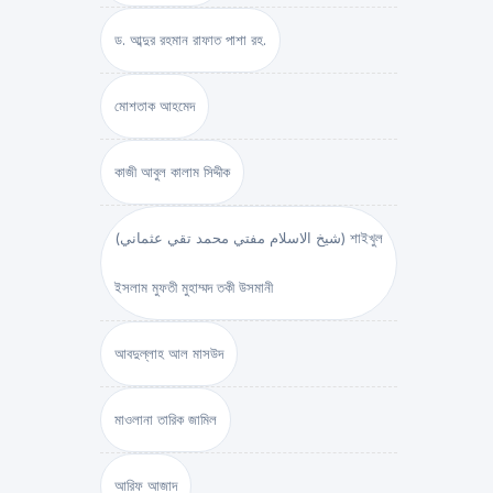
ড. আব্দুর রহমান রাফাত পাশা রহ.
মোশতাক আহমেদ
কাজী আবুল কালাম সিদ্দীক
(شيخ الاسلام مفتي محمد تقي عثماني) শাইখুল
ইসলাম মুফতী মুহাম্মদ তকী উসমানী
আবদুল্লাহ আল মাসউদ
মাওলানা তারিক জামিল
আরিফ আজাদ