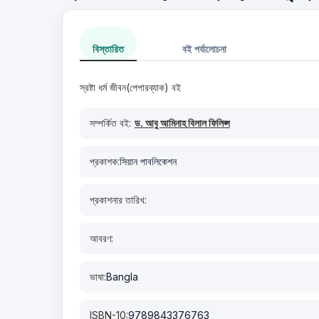
বিস্তারিত
বই পর্যালোচনা
স্রষ্টা ধর্ম জীবন(পেপারব্যাক) বই
সম্পর্কিত বই:
ড. আবু আমিনাহ বিলাল ফিলিপ্স
প্রকাশক:
সিয়ান পাবলিকেশন
প্রকাশনার তারিখ:
আবরণ:
ভাষা:
Bangla
ISBN-10:
9789843376763