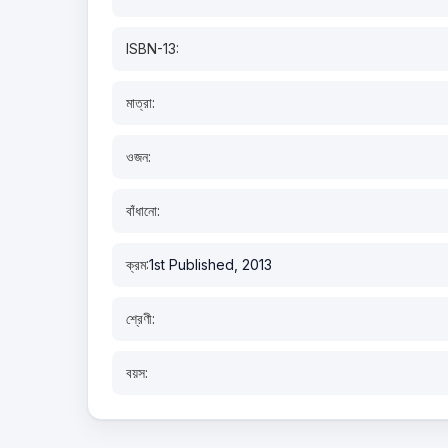
ISBN-13:
মাত্রা:
ওজন:
বাঁধানো:
ক্রম:
1st Published, 2013
শ্রেণী:
বয়স: