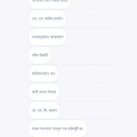
আল্লামা ইবনে কাছীর (রহ.)
এস. এম. জাকির হুসাইন
এনায়েতুল্লাহ আল্‌তামাশ
নসীম হিজাযী
সানিয়াসনাইন খান
আলী হাসান উসামা
কে. এম. জি. রহমান
হযরত মাওলানা শামসুল হক ফরিদপুরী রহ.