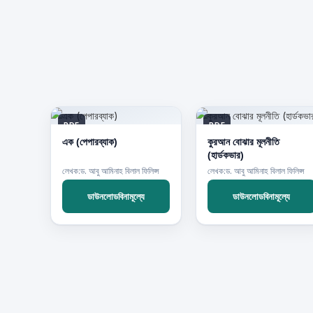
PDF
PDF
এক (পেপারব্যাক)
কুরআন বোঝার মূলনীতি
(হার্ডকভার)
লেখক:ড. আবু আমিনাহ বিলাল ফিলিপ্স
লেখক:ড. আবু আমিনাহ বিলাল ফিলিপ্স
ডাউনলোডবিনামূল্যে
ডাউনলোডবিনামূল্যে