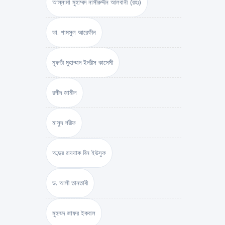
আল্লামা মুহাম্মদ নাসীরুদ্দীন আলবানী (রহঃ)
ডা. শামসুল আরেফীন
মুফতী মুহাম্মাদ ইদরীস কাসেমী
রশীদ জামীল
মাসুদ শরীফ
আব্দুর রাযযাক বিন ইউসুফ
ড. আলী তানতাবী
মুহম্মদ জাফর ইকবাল