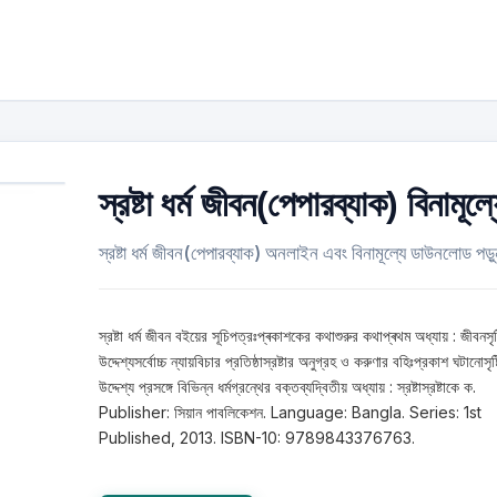
স্রষ্টা ধর্ম জীবন(পেপারব্যাক) বিনামূল্
স্রষ্টা ধর্ম জীবন(পেপারব্যাক) অনলাইন এবং বিনামূল্যে ডাউনলোড পড়
স্রষ্টা ধর্ম জীবন বইয়ের সূচিপত্রঃপ্ৰকাশকের কথাশুরুর কথাপ্ৰথম অধ্যায় : জীবনসৃষ্
উদ্দেশ্যসর্বোচ্চ ন্যায়বিচার প্রতিষ্ঠাস্রষ্টার অনুগ্রহ ও করুণার বহিঃপ্রকাশ ঘটানােসৃষ্
উদ্দেশ্য প্রসঙ্গে বিভিন্ন ধর্মগ্রন্থের বক্তব্যদ্বিতীয় অধ্যায় : স্রষ্টাস্রষ্টাকে ক.
Publisher: সিয়ান পাবলিকেশন. Language: Bangla. Series: 1st
Published, 2013. ISBN-10: 9789843376763.