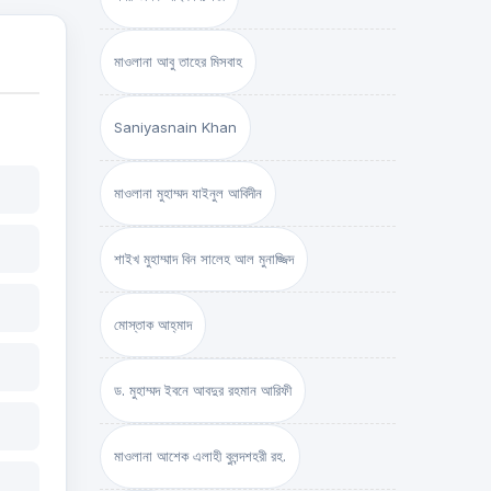
মাওলানা আবু তাহের মিসবাহ
Saniyasnain Khan
মাওলানা মুহাম্মদ যাইনুল আবিদীন
শাইখ মুহাম্মাদ বিন সালেহ আল মুনাজ্জিদ
মোস্তাক আহ্‌মাদ
ড. মুহাম্মদ ইবনে আবদুর রহমান আরিফী
মাওলানা আশেক এলাহী বুলন্দশহরী রহ.