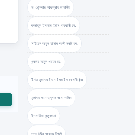
ড. খোন্দকার আব্দুল্লাহ জাহাঙ্গীর
হুজ্জাতুল ইসলাম ইমাম গাযযালী রহ.
সাইয়েদ আবুল হাসান আলী নদভী রহ.
খন্দকার আবুল খায়ের রহ.
ইমাম মুহাম্মদ ইবনে ইসমাইল বোখারী (র)
মুহাম্মদ আসাদুল্লাহ আল-গালিব
ইসলামিয়া কুতুবখানা
সদর উদ্দিন আহমদ চিশতী