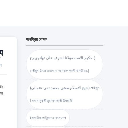
জনপ্রিয় লেখক
যে
حكيم الامت مولانا اشرف علي تهانوي رح (
ুন
হাকীমুল উম্মত মাওলানা আশরাফ আলী থানভী রহ.)
টির
(شيخ الاسلام مفتي محمد تقي عثماني) শাইখুল
টির
ইসলাম মুফতী মুহাম্মদ তাকী উসমানী
ইসলামিক ফাউন্ডেশন বাংলাদেশ