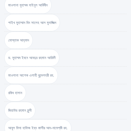
মাওলানা মুহাম্মদ যাইনুল আবিদীন
শাইখ মুহাম্মাদ বিন সালেহ আল মুনাজ্জিদ
মোস্তাক আহ্‌মাদ
ড. মুহাম্মদ ইবনে আবদুর রহমান আরিফী
মাওলানা আশেক এলাহী বুলন্দশহরী রহ.
রকিব হাসান
জিয়াউর রহমান মুন্সী
আবুল ফিদা হাফিজ ইব্‌ন কাসীর আদ-দামেশ্‌কী রহ.