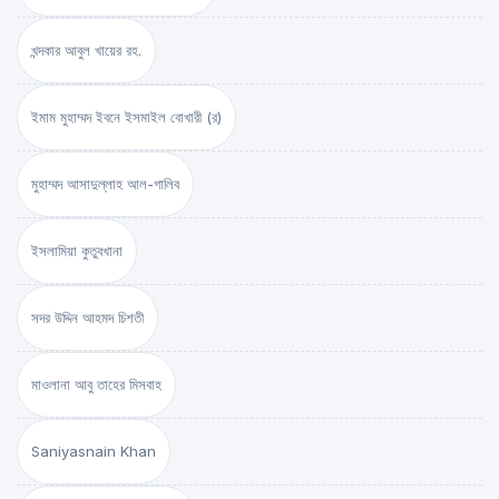
খন্দকার আবুল খায়ের রহ.
ইমাম মুহাম্মদ ইবনে ইসমাইল বোখারী (র)
মুহাম্মদ আসাদুল্লাহ আল-গালিব
ইসলামিয়া কুতুবখানা
সদর উদ্দিন আহমদ চিশতী
মাওলানা আবু তাহের মিসবাহ
Saniyasnain Khan