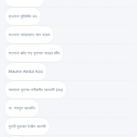
মাওলানা মুহিউদ্দীন খান
মাওলানা আবদুল্লাহ আল ফারূক
মাওলানা ডক্টর শাহ্‌ মুহাম্মাদ আবদুর রহীম
Maulivi Abdul Aziz
আল্লামা মুহাম্মদ নাসীরুদ্দীন আলবানী (রহঃ)
ডা. শামসুল আরেফীন
মুফতী মুহাম্মাদ ইদরীস কাসেমী