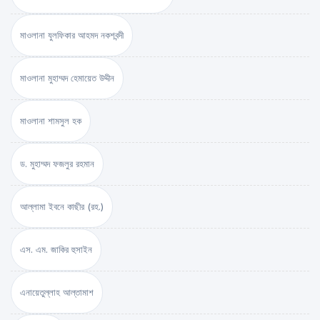
মাওলানা যুলফিকার আহমদ নকশবন্দী
মাওলানা মুহাম্মদ হেমায়েত উদ্দীন
মাওলানা শামসুল হক
ড. মুহাম্মদ ফজলুর রহমান
আল্লামা ইবনে কাছীর (রহ.)
এস. এম. জাকির হুসাইন
এনায়েতুল্লাহ আল্‌তামাশ