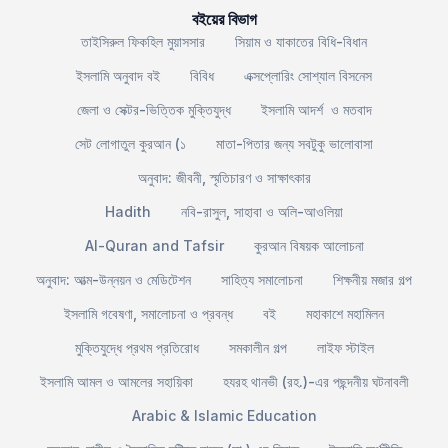
বইয়ের বিভাগ
তাইসিরুল ফিকহিল মুয়াসসার
সিয়াম ও যাকাতের বিধি-বিধান
ইসলামি অনুবাদ বই
বিবিধ
এক্সপ্লোরিং সোশ্যাল বিসনেস
জেলা ও সেক্টর-ভিত্তিক মুক্তিযুদ্ধ
ইসলামি আদর্শ ও মতবাদ
সেট লোগাতুল কুরআন (১
মাতা-পিতার জন্য সবটুকু ভালোবাসা
অনুবাদ: জীবনী, স্মৃতিচারণ ও সাক্ষাৎকার
Hadith
নবি-রাসুল, সাহাবা ও অলি-আওলিয়া
Al-Quran and Tafsir
কুরআন বিষয়ক আলোচনা
অনুবাদ: আত্ম-উন্নয়ন ও মেডিটেশন
সাহিত্য সমালোচনা
শিক্ষনীয় মজার গল্প
ইসলামি গবেষণা, সমালোচনা ও প্রবন্ধ
বই
মহাকাশে মহামিলন
মুক্তিযুদ্ধে প্রথম প্রতিরোধ
সমকালীন গল্প
লাইফ স্টাইল
ইসলামি আমল ও আমলের সহায়িকা
হযরহ থানভী (রহ.)-এর পছন্দনীয় ঘটনাবলী
Arabic & Islamic Education