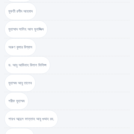
মুফতী রশীদ আহমাদ
মুহাম্মাদ সালিহ আল মুনাজ্জিদ
অরুণ কুমার বিশ্বাস
ড. আবু আমিনাহ বিলাল ফিলিপ্স
মুহাম্মদ আবু তালেব
শরীফ মুহাম্মদ
শায়খ আব্দুল ফাত্তাহ আবু গুদ্দাহ রহ.