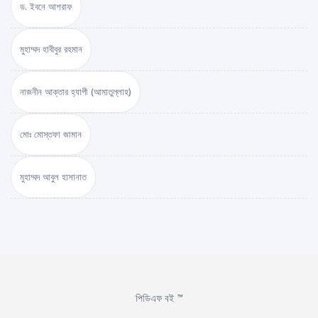
ড. ইবনে আশরাফ
মুহাম্মদ হাবীবুর রহমান
নাজনীন আক্তার হ্যাপী (আমাতুল্লাহ)
মোঃ মোস্তফা জামান
মুহাম্মদ আবুল হাসানাত
পিডিএফ বই ™