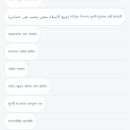
(شيخ الاسلام مفتي محمد تقي عثماني) শাইখুল ইসলাম মুফতী মুহাম্মদ তকী উসমানী
আবদুল্লাহ আল মাসউদ
মাওলানা তারিক জামিল
আরিফ আজাদ
শাইখ আব্দুল মালিক আল কাসিম
মুফতী মাওলানা মনসূরুল হক
সালাহউদ্দীন জাহাঙ্গীর