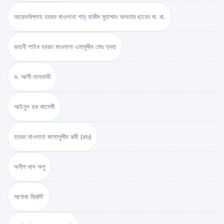
আরেফবিল্লাহ হযরত মাওলানা শাহ্ হাকীম মুহাম্মাদ আখতার ছাহেব দা. বা.
রূহানী শাইখ হযরত মাওলানা এমামুদ্দীন মোঃ ত্বহা
ড. আলী তানতাভী
আইনুল হক কাসেমী
হযরত মাওলানা জালালুদ্দীন রূমী (রহঃ)
অনীশ দাস অপু
আগাথা ক্রিস্টি