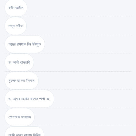
রশীদ জামীল
মাসুদ শরীফ
আব্দুর রাযযাক বিন ইউসুফ
ড. আলী তানতাবী
মুহম্মদ জাফর ইকবাল
ড. আব্দুর রহমান রাফাত পাশা রহ.
মোশতাক আহমেদ
কাজী আবুল কালাম সিদ্দীক