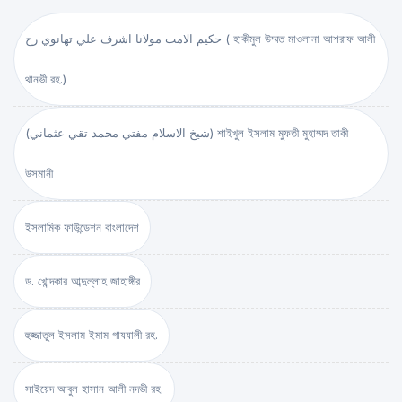
حكيم الامت مولانا اشرف علي تهانوي رح ( হাকীমুল উম্মত মাওলানা আশরাফ আলী
থানভী রহ.)
(شيخ الاسلام مفتي محمد تقي عثماني) শাইখুল ইসলাম মুফতী মুহাম্মদ তাকী
উসমানী
ইসলামিক ফাউন্ডেশন বাংলাদেশ
ড. খোন্দকার আব্দুল্লাহ জাহাঙ্গীর
হুজ্জাতুল ইসলাম ইমাম গাযযালী রহ.
সাইয়েদ আবুল হাসান আলী নদভী রহ.