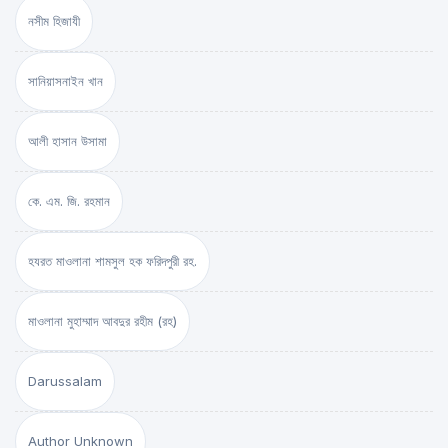
নসীম হিজাযী
সানিয়াসনাইন খান
আলী হাসান উসামা
কে. এম. জি. রহমান
হযরত মাওলানা শামসুল হক ফরিদপুরী রহ.
মাওলানা মুহাম্মাদ আবদুর রহীম (রহ)
Darussalam
Author Unknown