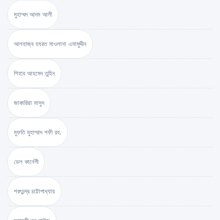
মুহাম্মদ আদম আলী
আলহাজ্ব হযরত মাওলানা এমামুদ্দীন
শিহাব আহমেদ তুহিন
জাকারিয়া মাসুদ
মুফতি মুহাম্মাদ শফী রহ.
ডেল কার্নেগী
শরৎচন্দ্র চট্টোপাধ্যায়