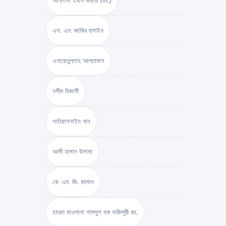
আল্লামা ইবনে কাছীর (রহ.)
এস. এম. জাকির হুসাইন
এনায়েতুল্লাহ আল্‌তামাশ
নসীম হিজাযী
সানিয়াসনাইন খান
আলী হাসান উসামা
কে. এম. জি. রহমান
হযরত মাওলানা শামসুল হক ফরিদপুরী রহ.