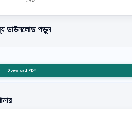
লেখক:
যে ডাউনলোড পড়ুন
Download PDF
োনার