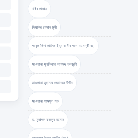
রকিব হাসান
জিয়াউর রহমান মুন্সী
আবুল ফিদা হাফিজ ইব্‌ন কাসীর আদ-দামেশ্‌কী রহ.
মাওলানা যুলফিকার আহমদ নকশবন্দী
মাওলানা মুহাম্মদ হেমায়েত উদ্দীন
মাওলানা শামসুল হক
ড. মুহাম্মদ ফজলুর রহমান