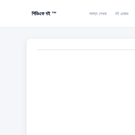
পিডিএফ বই ™
সমস্ত লেখক
বই এজেড