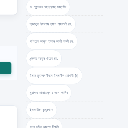
ড. খোন্দকার আব্দুল্লাহ জাহাঙ্গীর
হুজ্জাতুল ইসলাম ইমাম গাযযালী রহ.
সাইয়েদ আবুল হাসান আলী নদভী রহ.
খন্দকার আবুল খায়ের রহ.
ইমাম মুহাম্মদ ইবনে ইসমাইল বোখারী (র)
মুহাম্মদ আসাদুল্লাহ আল-গালিব
ইসলামিয়া কুতুবখানা
সদর উদ্দিন আহমদ চিশতী