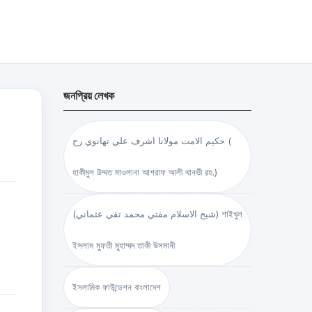
জনপ্রিয় লেখক
حكيم الامت مولانا اشرف علي تهانوي رح (
হাকীমুল উম্মত মাওলানা আশরাফ আলী থানভী রহ.)
(شيخ الاسلام مفتي محمد تقي عثماني) শাইখুল
ইসলাম মুফতী মুহাম্মদ তাকী উসমানী
ইসলামিক ফাউন্ডেশন বাংলাদেশ