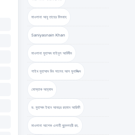
মাওলানা আবু তাহের মিসবাহ
Saniyasnain Khan
মাওলানা মুহাম্মদ যাইনুল আবিদীন
শাইখ মুহাম্মাদ বিন সালেহ আল মুনাজ্জিদ
মোস্তাক আহ্‌মাদ
ড. মুহাম্মদ ইবনে আবদুর রহমান আরিফী
মাওলানা আশেক এলাহী বুলন্দশহরী রহ.