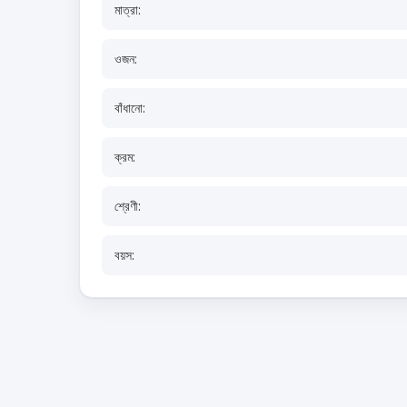
মাত্রা:
ওজন:
বাঁধানো:
ক্রম:
শ্রেণী:
বয়স: