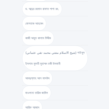
ড. আব্দুর রহমান রাফাত পাশা রহ.
মোশতাক আহমেদ
কাজী আবুল কালাম সিদ্দীক
(شيخ الاسلام مفتي محمد تقي عثماني) শাইখুল
ইসলাম মুফতী মুহাম্মদ তকী উসমানী
আবদুল্লাহ আল মাসউদ
মাওলানা তারিক জামিল
আরিফ আজাদ