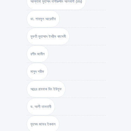
আল্লামা মুহাম্মদ নাসীরুদ্দীন আলবানী (রহঃ)
ডা. শামসুল আরেফীন
মুফতী মুহাম্মাদ ইদরীস কাসেমী
রশীদ জামীল
মাসুদ শরীফ
আব্দুর রাযযাক বিন ইউসুফ
ড. আলী তানতাবী
মুহম্মদ জাফর ইকবাল