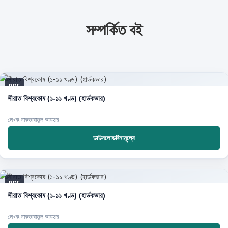
সম্পর্কিত বই
PDF
সীরাত বিশ্বকোষ (১-১১ খণ্ড) (হার্ডকভার)
লেখক:মাকতাবাতুল আযহার
ডাউনলোডবিনামূল্যে
PDF
সীরাত বিশ্বকোষ (১-১১ খণ্ড) (হার্ডকভার)
লেখক:মাকতাবাতুল আযহার