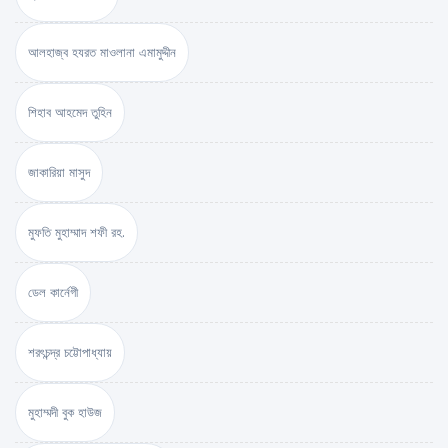
আলহাজ্ব হযরত মাওলানা এমামুদ্দীন
শিহাব আহমেদ তুহিন
জাকারিয়া মাসুদ
মুফতি মুহাম্মাদ শফী রহ.
ডেল কার্নেগী
শরৎচন্দ্র চট্টোপাধ্যায়
মুহাম্মদী বুক হাউজ