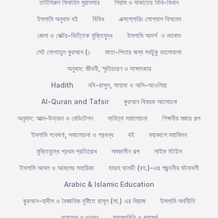
তাইসিরুল ফিকহিল মুয়াসসার
সিয়াম ও যাকাতের বিধি-বিধান
ইসলামি অনুবাদ বই
বিবিধ
এক্সপ্লোরিং সোশ্যাল বিসনেস
জেলা ও সেক্টর-ভিত্তিক মুক্তিযুদ্ধ
ইসলামি আদর্শ ও মতবাদ
সেট লোগাতুল কুরআন (১
মাতা-পিতার জন্য সবটুকু ভালোবাসা
অনুবাদ: জীবনী, স্মৃতিচারণ ও সাক্ষাৎকার
Hadith
নবি-রাসুল, সাহাবা ও অলি-আওলিয়া
Al-Quran and Tafsir
কুরআন বিষয়ক আলোচনা
অনুবাদ: আত্ম-উন্নয়ন ও মেডিটেশন
সাহিত্য সমালোচনা
শিক্ষনীয় মজার গল্প
ইসলামি গবেষণা, সমালোচনা ও প্রবন্ধ
বই
মহাকাশে মহামিলন
মুক্তিযুদ্ধে প্রথম প্রতিরোধ
সমকালীন গল্প
লাইফ স্টাইল
ইসলামি আমল ও আমলের সহায়িকা
হযরহ থানভী (রহ.)-এর পছন্দনীয় ঘটনাবলী
Arabic & Islamic Education
কুরআন-হাদীস ও বৈজ্ঞানিক দৃষ্টিতে রাসূল (সা.) এর মিরাজ
ইসলামি অর্থনীতি
নানাদেশ ও ভ্রমণ
স্বাস্থ্যবিধি ও পরামর্শ