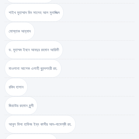
শাইখ মুহাম্মাদ বিন সালেহ আল মুনাজ্জিদ
মোস্তাক আহ্‌মাদ
ড. মুহাম্মদ ইবনে আবদুর রহমান আরিফী
মাওলানা আশেক এলাহী বুলন্দশহরী রহ.
রকিব হাসান
জিয়াউর রহমান মুন্সী
আবুল ফিদা হাফিজ ইব্‌ন কাসীর আদ-দামেশ্‌কী রহ.