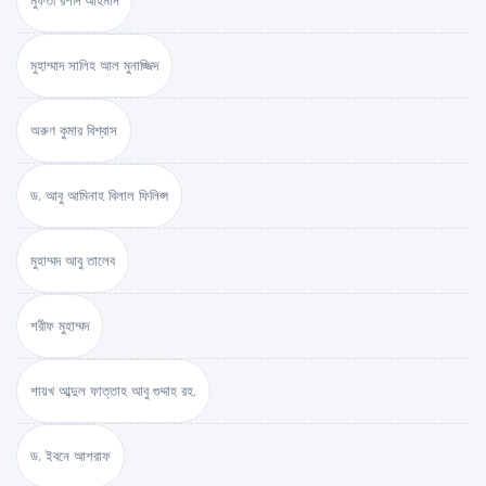
মুফতী রশীদ আহমাদ
মুহাম্মাদ সালিহ আল মুনাজ্জিদ
অরুণ কুমার বিশ্বাস
ড. আবু আমিনাহ বিলাল ফিলিপ্স
মুহাম্মদ আবু তালেব
শরীফ মুহাম্মদ
শায়খ আব্দুল ফাত্তাহ আবু গুদ্দাহ রহ.
ড. ইবনে আশরাফ