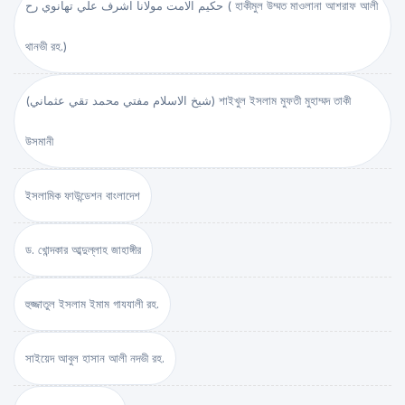
حكيم الامت مولانا اشرف علي تهانوي رح ( হাকীমুল উম্মত মাওলানা আশরাফ আলী
থানভী রহ.)
(شيخ الاسلام مفتي محمد تقي عثماني) শাইখুল ইসলাম মুফতী মুহাম্মদ তাকী
উসমানী
ইসলামিক ফাউন্ডেশন বাংলাদেশ
ড. খোন্দকার আব্দুল্লাহ জাহাঙ্গীর
হুজ্জাতুল ইসলাম ইমাম গাযযালী রহ.
সাইয়েদ আবুল হাসান আলী নদভী রহ.