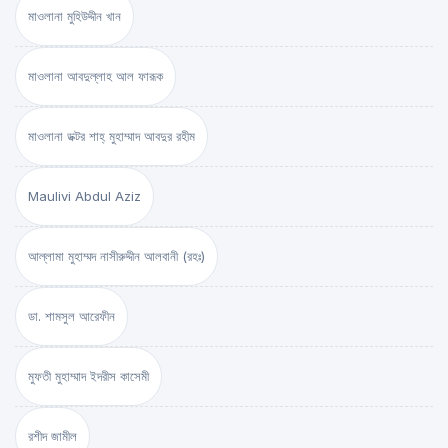
মাওলানা মুহিউদ্দীন খান
মাওলানা আবদুল্লাহ আল ফারূক
মাওলানা ডক্টর শাহ্‌ মুহাম্মাদ আবদুর রহীম
Maulivi Abdul Aziz
আল্লামা মুহাম্মদ নাসীরুদ্দীন আলবানী (রহঃ)
ডা. শামসুল আরেফীন
মুফতী মুহাম্মাদ ইদরীস কাসেমী
রশীদ জামীল