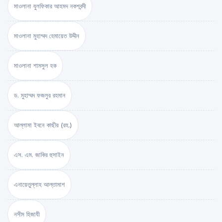
মাওলানা যুলফিকার আহমদ নকশবন্দী
মাওলানা মুহাম্মদ হেমায়েত উদ্দীন
মাওলানা শামসুল হক
ড. মুহাম্মদ ফজলুর রহমান
আল্লামা ইবনে কাছীর (রহ.)
এস. এম. জাকির হুসাইন
এনায়েতুল্লাহ আল্‌তামাশ
নসীম হিজাযী