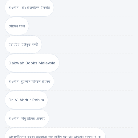
মাওলানা মোঃ মাজহারুল ইসলাম
সৌমেন সাহা
ইয়াহইয়া ইউসুফ নদভী
Dakwah Books Malaysia
মাওলানা মুহাম্মাদ আবদুল মালেক
Dr. V. Abdur Rahim
মাওলানা আবু তাহের মেসবাহ
আরেফবিল্লাহ হযরত মাওলানা শাহ্ হাকীম মুহাম্মাদ আখতার ছাহেব দা. বা.