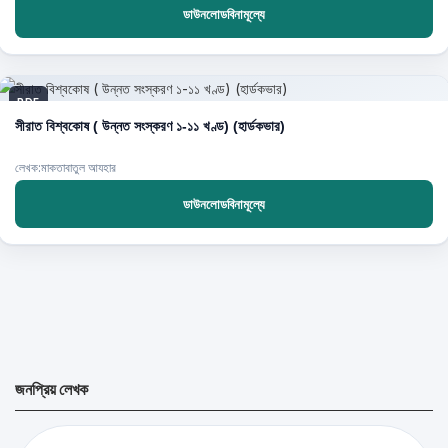
ডাউনলোডবিনামূল্যে
PDF
সীরাত বিশ্বকোষ ( উন্নত সংস্করণ ১-১১ খণ্ড) (হার্ডকভার)
লেখক:মাকতাবাতুল আযহার
ডাউনলোডবিনামূল্যে
জনপ্রিয় লেখক