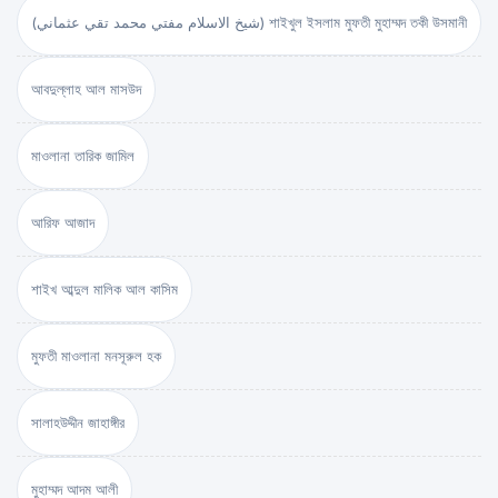
(شيخ الاسلام مفتي محمد تقي عثماني) শাইখুল ইসলাম মুফতী মুহাম্মদ তকী উসমানী
আবদুল্লাহ আল মাসউদ
মাওলানা তারিক জামিল
আরিফ আজাদ
শাইখ আব্দুল মালিক আল কাসিম
মুফতী মাওলানা মনসূরুল হক
সালাহউদ্দীন জাহাঙ্গীর
মুহাম্মদ আদম আলী