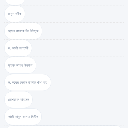
মাসুদ শরীফ
আব্দুর রাযযাক বিন ইউসুফ
ড. আলী তানতাবী
মুহম্মদ জাফর ইকবাল
ড. আব্দুর রহমান রাফাত পাশা রহ.
মোশতাক আহমেদ
কাজী আবুল কালাম সিদ্দীক