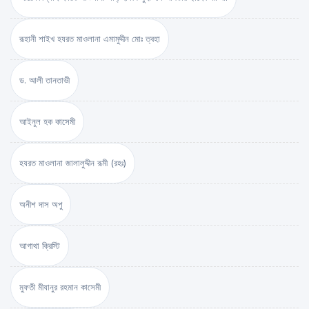
রূহানী শাইখ হযরত মাওলানা এমামুদ্দীন মোঃ ত্বহা
ড. আলী তানতাভী
আইনুল হক কাসেমী
হযরত মাওলানা জালালুদ্দীন রূমী (রহঃ)
অনীশ দাস অপু
আগাথা ক্রিস্টি
মুফতী মীযানুর রহমান কাসেমী