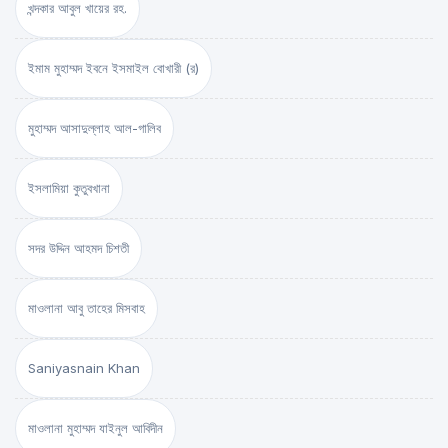
খন্দকার আবুল খায়ের রহ.
ইমাম মুহাম্মদ ইবনে ইসমাইল বোখারী (র)
মুহাম্মদ আসাদুল্লাহ আল-গালিব
ইসলামিয়া কুতুবখানা
সদর উদ্দিন আহমদ চিশতী
মাওলানা আবু তাহের মিসবাহ
Saniyasnain Khan
মাওলানা মুহাম্মদ যাইনুল আবিদীন