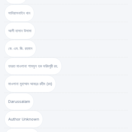
সানিয়াসনাইন খান
আলী হাসান উসামা
কে. এম. জি. রহমান
হযরত মাওলানা শামসুল হক ফরিদপুরী রহ.
মাওলানা মুহাম্মাদ আবদুর রহীম (রহ)
Darussalam
Author Unknown