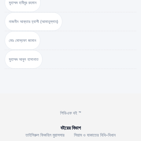
মুহাম্মদ হাবীবুর রহমান
নাজনীন আক্তার হ্যাপী (আমাতুল্লাহ)
মোঃ মোস্তফা জামান
মুহাম্মদ আবুল হাসানাত
পিডিএফ বই ™
বইয়ের বিভাগ
তাইসিরুল ফিকহিল মুয়াসসার
সিয়াম ও যাকাতের বিধি-বিধান