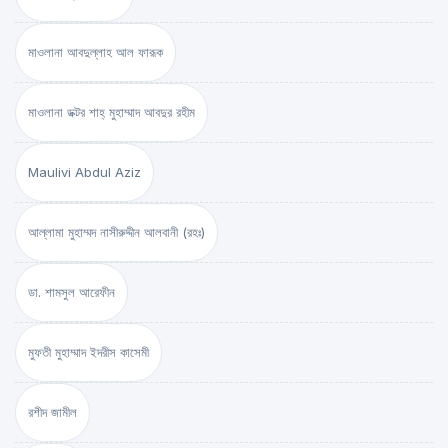
মাওলানা আবদুল্লাহ আল ফারূক
মাওলানা ডক্টর শাহ্‌ মুহাম্মাদ আবদুর রহীম
Maulivi Abdul Aziz
আল্লামা মুহাম্মদ নাসীরুদ্দীন আলবানী (রহঃ)
ডা. শামসুল আরেফীন
মুফতী মুহাম্মাদ ইদরীস কাসেমী
রশীদ জামীল