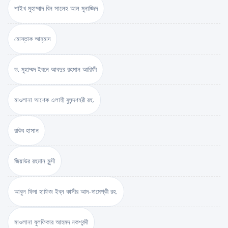
শাইখ মুহাম্মাদ বিন সালেহ আল মুনাজ্জিদ
মোস্তাক আহ্‌মাদ
ড. মুহাম্মদ ইবনে আবদুর রহমান আরিফী
মাওলানা আশেক এলাহী বুলন্দশহরী রহ.
রকিব হাসান
জিয়াউর রহমান মুন্সী
আবুল ফিদা হাফিজ ইব্‌ন কাসীর আদ-দামেশ্‌কী রহ.
মাওলানা যুলফিকার আহমদ নকশবন্দী