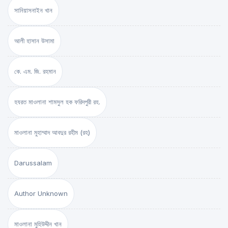
সানিয়াসনাইন খান
আলী হাসান উসামা
কে. এম. জি. রহমান
হযরত মাওলানা শামসুল হক ফরিদপুরী রহ.
মাওলানা মুহাম্মাদ আবদুর রহীম (রহ)
Darussalam
Author Unknown
মাওলানা মুহিউদ্দীন খান