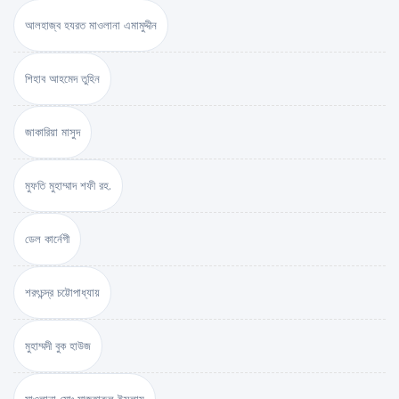
আলহাজ্ব হযরত মাওলানা এমামুদ্দীন
শিহাব আহমেদ তুহিন
জাকারিয়া মাসুদ
মুফতি মুহাম্মাদ শফী রহ.
ডেল কার্নেগী
শরৎচন্দ্র চট্টোপাধ্যায়
মুহাম্মদী বুক হাউজ