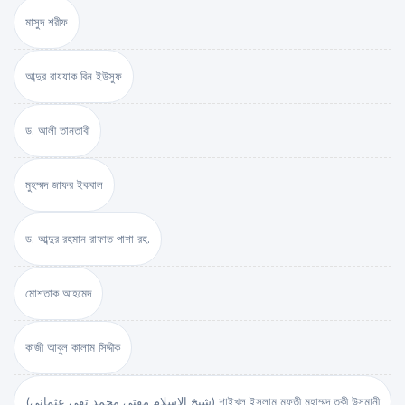
মাসুদ শরীফ
আব্দুর রাযযাক বিন ইউসুফ
ড. আলী তানতাবী
মুহম্মদ জাফর ইকবাল
ড. আব্দুর রহমান রাফাত পাশা রহ.
মোশতাক আহমেদ
কাজী আবুল কালাম সিদ্দীক
(شيخ الاسلام مفتي محمد تقي عثماني) শাইখুল ইসলাম মুফতী মুহাম্মদ তকী উসমানী