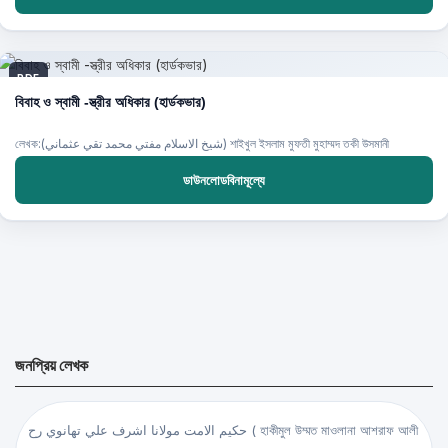
PDF
বিবাহ ও স্বামী -স্ত্রীর অধিকার (হার্ডকভার)
লেখক:(شيخ الاسلام مفتي محمد تقي عثماني) শাইখুল ইসলাম মুফতী মুহাম্মদ তকী উসমানী
ডাউনলোডবিনামূল্যে
জনপ্রিয় লেখক
حكيم الامت مولانا اشرف علي تهانوي رح ( হাকীমুল উম্মত মাওলানা আশরাফ আলী