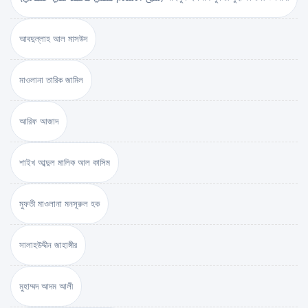
আবদুল্লাহ আল মাসউদ
মাওলানা তারিক জামিল
আরিফ আজাদ
শাইখ আব্দুল মালিক আল কাসিম
মুফতী মাওলানা মনসূরুল হক
সালাহউদ্দীন জাহাঙ্গীর
মুহাম্মদ আদম আলী