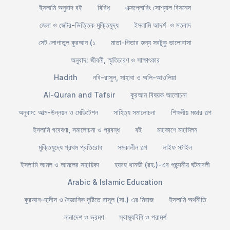
ইসলামি অনুবাদ বই
বিবিধ
এক্সপ্লোরিং সোশ্যাল বিসনেস
জেলা ও সেক্টর-ভিত্তিক মুক্তিযুদ্ধ
ইসলামি আদর্শ ও মতবাদ
সেট লোগাতুল কুরআন (১
মাতা-পিতার জন্য সবটুকু ভালোবাসা
অনুবাদ: জীবনী, স্মৃতিচারণ ও সাক্ষাৎকার
Hadith
নবি-রাসুল, সাহাবা ও অলি-আওলিয়া
Al-Quran and Tafsir
কুরআন বিষয়ক আলোচনা
অনুবাদ: আত্ম-উন্নয়ন ও মেডিটেশন
সাহিত্য সমালোচনা
শিক্ষনীয় মজার গল্প
ইসলামি গবেষণা, সমালোচনা ও প্রবন্ধ
বই
মহাকাশে মহামিলন
মুক্তিযুদ্ধে প্রথম প্রতিরোধ
সমকালীন গল্প
লাইফ স্টাইল
ইসলামি আমল ও আমলের সহায়িকা
হযরহ থানভী (রহ.)-এর পছন্দনীয় ঘটনাবলী
Arabic & Islamic Education
কুরআন-হাদীস ও বৈজ্ঞানিক দৃষ্টিতে রাসূল (সা.) এর মিরাজ
ইসলামি অর্থনীতি
নানাদেশ ও ভ্রমণ
স্বাস্থ্যবিধি ও পরামর্শ