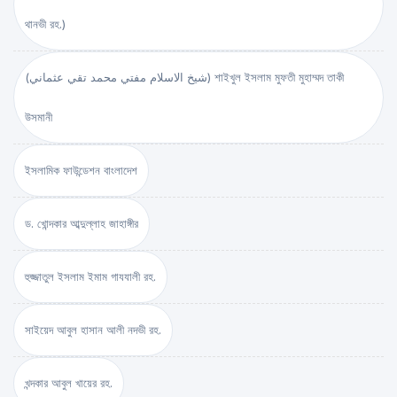
থানভী রহ.)
(شيخ الاسلام مفتي محمد تقي عثماني) শাইখুল ইসলাম মুফতী মুহাম্মদ তাকী
উসমানী
ইসলামিক ফাউন্ডেশন বাংলাদেশ
ড. খোন্দকার আব্দুল্লাহ জাহাঙ্গীর
হুজ্জাতুল ইসলাম ইমাম গাযযালী রহ.
সাইয়েদ আবুল হাসান আলী নদভী রহ.
খন্দকার আবুল খায়ের রহ.