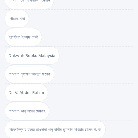
মাওলানা মোঃ মাজহারুল ইসলাম
সৌমেন সাহা
ইয়াহইয়া ইউসুফ নদভী
Dakwah Books Malaysia
মাওলানা মুহাম্মাদ আবদুল মালেক
Dr. V. Abdur Rahim
মাওলানা আবু তাহের মেসবাহ
আরেফবিল্লাহ হযরত মাওলানা শাহ্ হাকীম মুহাম্মাদ আখতার ছাহেব দা. বা.