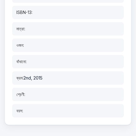
ISBN-13:
মাত্রা:
ওজন:
বাঁধানো:
ক্রম:
2nd, 2015
শ্রেণী:
বয়স: