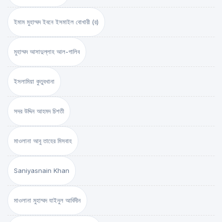
ইমাম মুহাম্মদ ইবনে ইসমাইল বোখারী (র)
মুহাম্মদ আসাদুল্লাহ আল-গালিব
ইসলামিয়া কুতুবখানা
সদর উদ্দিন আহমদ চিশতী
মাওলানা আবু তাহের মিসবাহ
Saniyasnain Khan
মাওলানা মুহাম্মদ যাইনুল আবিদীন