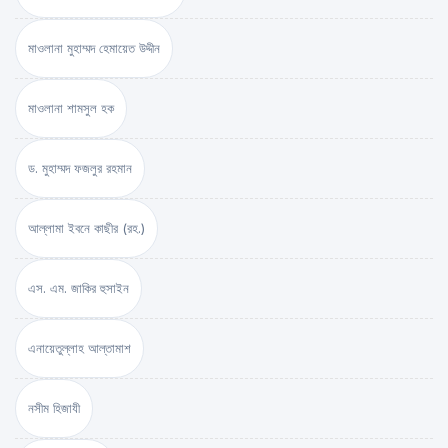
মাওলানা মুহাম্মদ হেমায়েত উদ্দীন
মাওলানা শামসুল হক
ড. মুহাম্মদ ফজলুর রহমান
আল্লামা ইবনে কাছীর (রহ.)
এস. এম. জাকির হুসাইন
এনায়েতুল্লাহ আল্‌তামাশ
নসীম হিজাযী