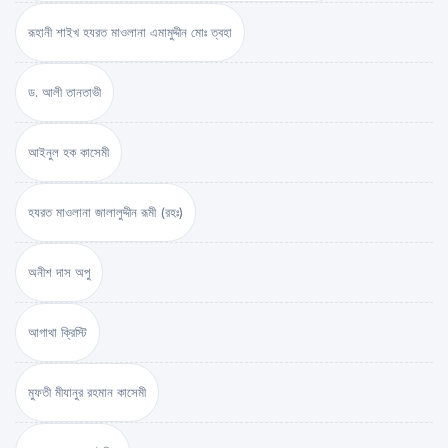
রূহানী শাইখ হযরত মাওলানা এমামুদ্দীন মোঃ ত্বহা
ড. আলী তানতাভী
আইনুল হক কাসেমী
হযরত মাওলানা জালালুদ্দীন রূমী (রহঃ)
অনীশ দাস অপু
আগাথা ক্রিস্টি
মুফতী মীযানুর রহমান কাসেমী