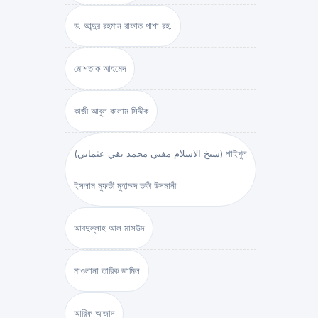
ড. আব্দুর রহমান রাফাত পাশা রহ.
মোশতাক আহমেদ
কাজী আবুল কালাম সিদ্দীক
(شيخ الاسلام مفتي محمد تقي عثماني) শাইখুল
ইসলাম মুফতী মুহাম্মদ তকী উসমানী
আবদুল্লাহ আল মাসউদ
মাওলানা তারিক জামিল
আরিফ আজাদ