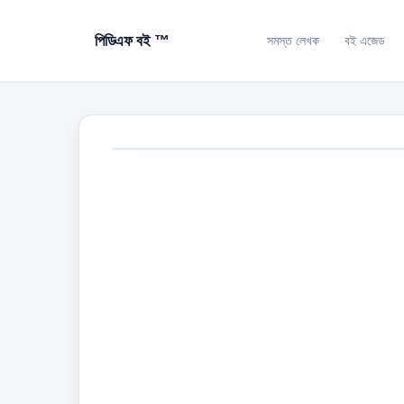
পিডিএফ বই ™
সমস্ত লেখক
বই এজেড