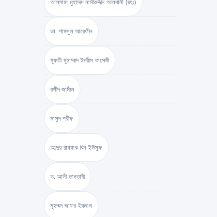
আল্লামা মুহাম্মদ নাসীরুদ্দীন আলবানী (রহঃ)
ডা. শামসুল আরেফীন
মুফতী মুহাম্মাদ ইদরীস কাসেমী
রশীদ জামীল
মাসুদ শরীফ
আব্দুর রাযযাক বিন ইউসুফ
ড. আলী তানতাবী
মুহম্মদ জাফর ইকবাল