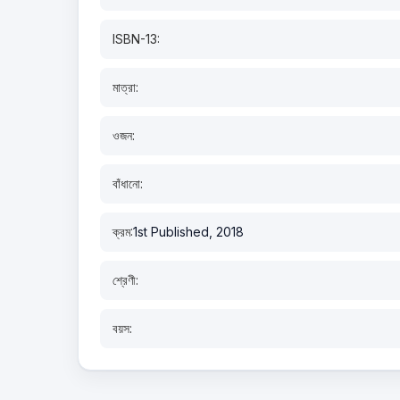
ISBN-13:
মাত্রা:
ওজন:
বাঁধানো:
ক্রম:
1st Published, 2018
শ্রেণী:
বয়স: