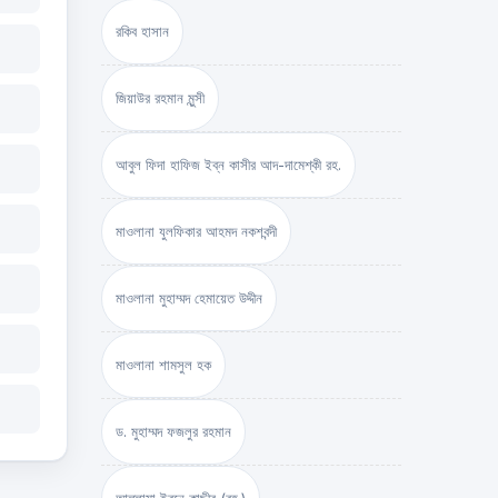
রকিব হাসান
জিয়াউর রহমান মুন্সী
আবুল ফিদা হাফিজ ইব্‌ন কাসীর আদ-দামেশ্‌কী রহ.
মাওলানা যুলফিকার আহমদ নকশবন্দী
মাওলানা মুহাম্মদ হেমায়েত উদ্দীন
মাওলানা শামসুল হক
ড. মুহাম্মদ ফজলুর রহমান