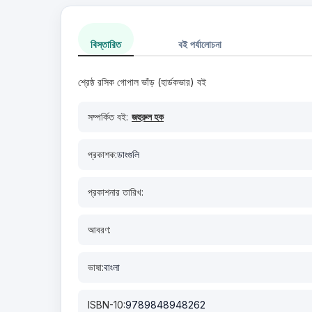
বিস্তারিত
বই পর্যালোচনা
শ্রেষ্ঠ রসিক গোপাল ভাঁড় (হার্ডকভার) বই
সম্পর্কিত বই:
জহুরুল হক
প্রকাশক:
ডাংগুলি
প্রকাশনার তারিখ:
আবরণ:
ভাষা:
বাংলা
ISBN-10:
9789848948262