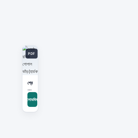
PDF
শ্রেষ্ঠ
রসিক
গোপাল
ডাউনলোডবিনামূল্যে
ভাঁড়(হার্ডকভার)