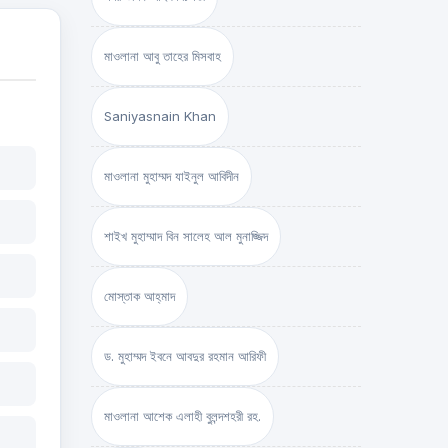
মাওলানা আবু তাহের মিসবাহ
Saniyasnain Khan
মাওলানা মুহাম্মদ যাইনুল আবিদীন
শাইখ মুহাম্মাদ বিন সালেহ আল মুনাজ্জিদ
মোস্তাক আহ্‌মাদ
ড. মুহাম্মদ ইবনে আবদুর রহমান আরিফী
মাওলানা আশেক এলাহী বুলন্দশহরী রহ.