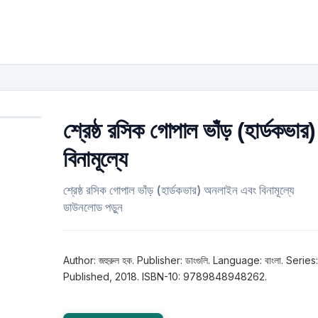
শ্রেষ্ঠ রসিক গোপাল ভাঁড় (হার্ডকভার)
বিনামূল্যে
শ্রেষ্ঠ রসিক গোপাল ভাঁড় (হার্ডকভার) অনলাইন এবং বিনামূল্যে
ডাউনলোড পড়ুন
Author: জহুরুল হক. Publisher: ডাংগুলি. Language: বাংলা. Series:
Published, 2018. ISBN-10: 9789848948262.