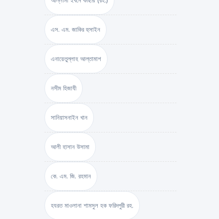
আল্লামা ইবনে কাছীর (রহ.)
এস. এম. জাকির হুসাইন
এনায়েতুল্লাহ আল্‌তামাশ
নসীম হিজাযী
সানিয়াসনাইন খান
আলী হাসান উসামা
কে. এম. জি. রহমান
হযরত মাওলানা শামসুল হক ফরিদপুরী রহ.