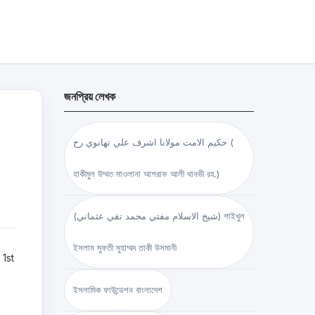
জনপ্রিয় লেখক
حكيم الامت مولانا اشرف علي تهانوي رح (
হাকীমুল উম্মত মাওলানা আশরাফ আলী থানভী রহ.)
(شيخ الاسلام مفتي محمد تقي عثماني) শাইখুল
ইসলাম মুফতী মুহাম্মদ তাকী উসমানী
 1st
ইসলামিক ফাউন্ডেশন বাংলাদেশ