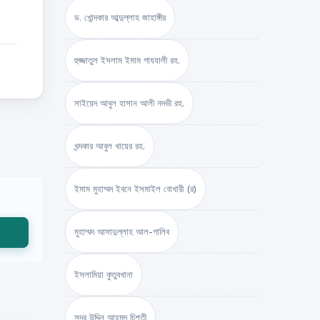
ড. খোন্দকার আব্দুল্লাহ জাহাঙ্গীর
হুজ্জাতুল ইসলাম ইমাম গাযযালী রহ.
সাইয়েদ আবুল হাসান আলী নদভী রহ.
খন্দকার আবুল খায়ের রহ.
ইমাম মুহাম্মদ ইবনে ইসমাইল বোখারী (র)
মুহাম্মদ আসাদুল্লাহ আল-গালিব
ইসলামিয়া কুতুবখানা
সদর উদ্দিন আহমদ চিশতী