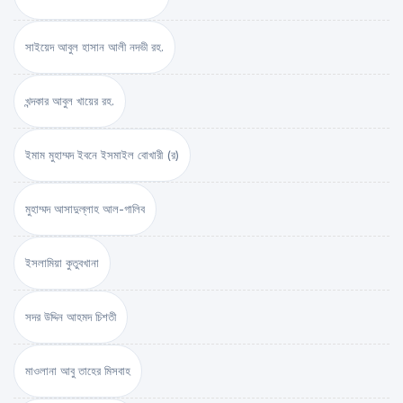
সাইয়েদ আবুল হাসান আলী নদভী রহ.
খন্দকার আবুল খায়ের রহ.
ইমাম মুহাম্মদ ইবনে ইসমাইল বোখারী (র)
মুহাম্মদ আসাদুল্লাহ আল-গালিব
ইসলামিয়া কুতুবখানা
সদর উদ্দিন আহমদ চিশতী
মাওলানা আবু তাহের মিসবাহ