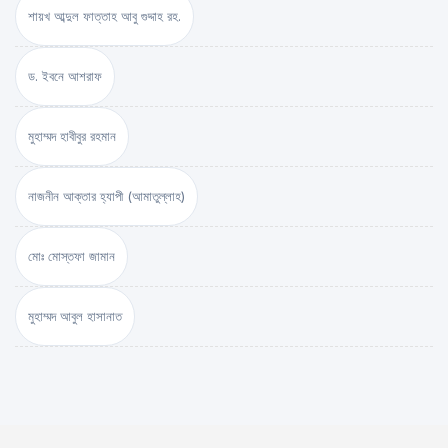
শায়খ আব্দুল ফাত্তাহ আবু গুদ্দাহ রহ.
ড. ইবনে আশরাফ
মুহাম্মদ হাবীবুর রহমান
নাজনীন আক্তার হ্যাপী (আমাতুল্লাহ)
মোঃ মোস্তফা জামান
মুহাম্মদ আবুল হাসানাত