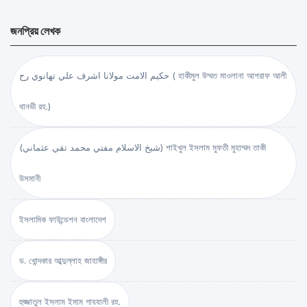
জনপ্রিয় লেখক
حكيم الامت مولانا اشرف علي تهانوي رح ( হাকীমুল উম্মত মাওলানা আশরাফ আলী
থানভী রহ.)
(شيخ الاسلام مفتي محمد تقي عثماني) শাইখুল ইসলাম মুফতী মুহাম্মদ তাকী
উসমানী
ইসলামিক ফাউন্ডেশন বাংলাদেশ
ড. খোন্দকার আব্দুল্লাহ জাহাঙ্গীর
হুজ্জাতুল ইসলাম ইমাম গাযযালী রহ.