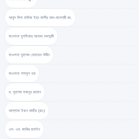
আবুল ফিদা হাফিজ ইব্‌ন কাসীর আদ-দামেশ্‌কী রহ.
মাওলানা যুলফিকার আহমদ নকশবন্দী
মাওলানা মুহাম্মদ হেমায়েত উদ্দীন
মাওলানা শামসুল হক
ড. মুহাম্মদ ফজলুর রহমান
আল্লামা ইবনে কাছীর (রহ.)
এস. এম. জাকির হুসাইন