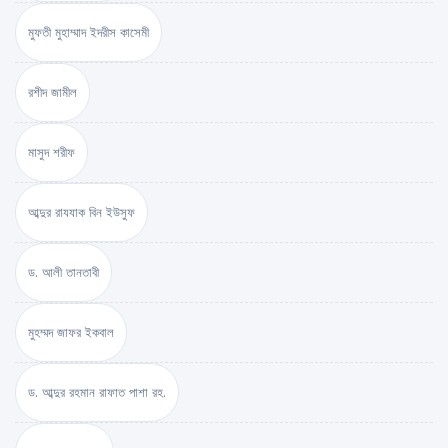
মুফতী মুহাম্মাদ ইদরীস কাসেমী
রশীদ জামীল
মাসুদ শরীফ
আব্দুর রাযযাক বিন ইউসুফ
ড. আলী তানতাবী
মুহম্মদ জাফর ইকবাল
ড. আব্দুর রহমান রাফাত পাশা রহ.