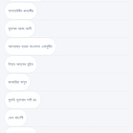
সালাহউদ্দীন জাহাঙ্গীর
মুহাম্মদ আদম আলী
আলহাজ্ব হযরত মাওলানা এমামুদ্দীন
শিহাব আহমেদ তুহিন
জাকারিয়া মাসুদ
মুফতি মুহাম্মাদ শফী রহ.
ডেল কার্নেগী