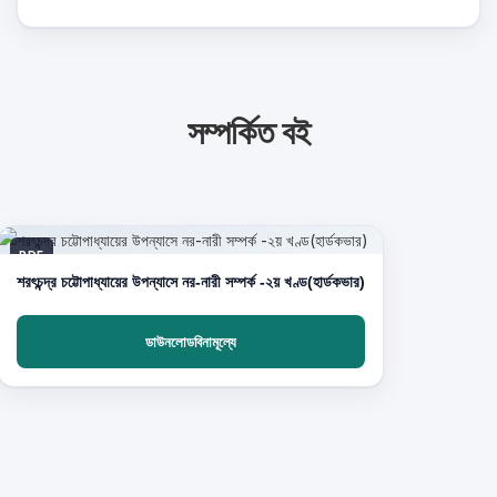
সম্পর্কিত বই
PDF
শরৎচন্দ্র চট্টোপাধ্যায়ের উপন্যাসে নর-নারী সম্পর্ক -২য় খণ্ড(হার্ডকভার)
ডাউনলোডবিনামূল্যে