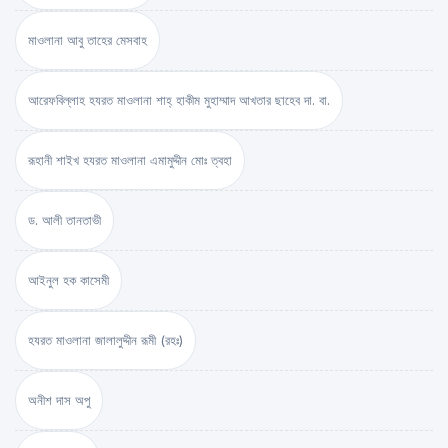
মাওলানা আবু তাহের মেসবাহ
আরেফবিল্লাহ হযরত মাওলানা শাহ্ হাকীম মুহাম্মাদ আখতার ছাহেব দা. বা.
রূহানী শাইখ হযরত মাওলানা এমামুদ্দীন মোঃ ত্বহা
ড. আলী তানতাভী
আইনুল হক কাসেমী
হযরত মাওলানা জালালুদ্দীন রূমী (রহঃ)
অনীশ দাস অপু