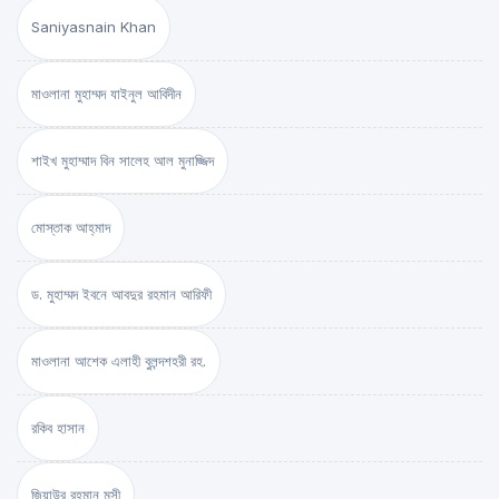
Saniyasnain Khan
মাওলানা মুহাম্মদ যাইনুল আবিদীন
শাইখ মুহাম্মাদ বিন সালেহ আল মুনাজ্জিদ
মোস্তাক আহ্‌মাদ
ড. মুহাম্মদ ইবনে আবদুর রহমান আরিফী
মাওলানা আশেক এলাহী বুলন্দশহরী রহ.
রকিব হাসান
জিয়াউর রহমান মুন্সী