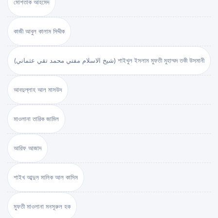
মোশতাক আহমেদ
কাজী আবুল কালাম সিদ্দীক
(شيخ الاسلام مفتي محمد تقي عثماني) শাইখুল ইসলাম মুফতী মুহাম্মদ তকী উসমানী
আবদুল্লাহ আল মাসউদ
মাওলানা তারিক জামিল
আরিফ আজাদ
শাইখ আব্দুল মালিক আল কাসিম
মুফতী মাওলানা মনসূরুল হক