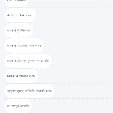
Darussalam
Author Unknown
মাওলানা মুহিউদ্দীন খান
মাওলানা আবদুল্লাহ আল ফারূক
মাওলানা ডক্টর শাহ্‌ মুহাম্মাদ আবদুর রহীম
Maulivi Abdul Aziz
আল্লামা মুহাম্মদ নাসীরুদ্দীন আলবানী (রহঃ)
ডা. শামসুল আরেফীন