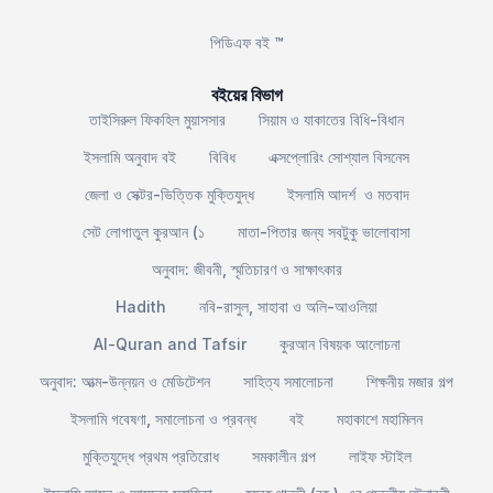
পিডিএফ বই ™
বইয়ের বিভাগ
তাইসিরুল ফিকহিল মুয়াসসার
সিয়াম ও যাকাতের বিধি-বিধান
ইসলামি অনুবাদ বই
বিবিধ
এক্সপ্লোরিং সোশ্যাল বিসনেস
জেলা ও সেক্টর-ভিত্তিক মুক্তিযুদ্ধ
ইসলামি আদর্শ ও মতবাদ
সেট লোগাতুল কুরআন (১
মাতা-পিতার জন্য সবটুকু ভালোবাসা
অনুবাদ: জীবনী, স্মৃতিচারণ ও সাক্ষাৎকার
Hadith
নবি-রাসুল, সাহাবা ও অলি-আওলিয়া
Al-Quran and Tafsir
কুরআন বিষয়ক আলোচনা
অনুবাদ: আত্ম-উন্নয়ন ও মেডিটেশন
সাহিত্য সমালোচনা
শিক্ষনীয় মজার গল্প
ইসলামি গবেষণা, সমালোচনা ও প্রবন্ধ
বই
মহাকাশে মহামিলন
মুক্তিযুদ্ধে প্রথম প্রতিরোধ
সমকালীন গল্প
লাইফ স্টাইল