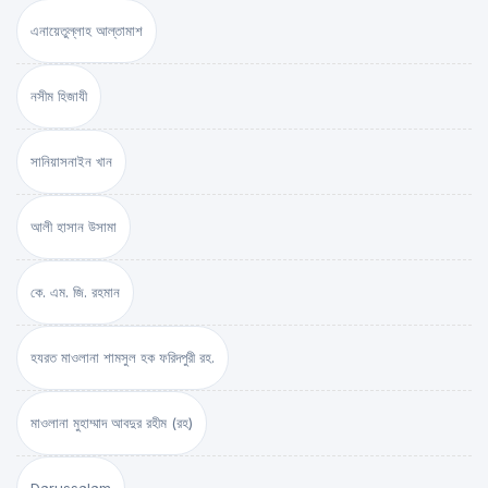
এনায়েতুল্লাহ আল্‌তামাশ
নসীম হিজাযী
সানিয়াসনাইন খান
আলী হাসান উসামা
কে. এম. জি. রহমান
হযরত মাওলানা শামসুল হক ফরিদপুরী রহ.
মাওলানা মুহাম্মাদ আবদুর রহীম (রহ)