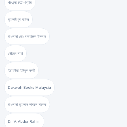
শরৎচন্দ্র চট্টোপাধ্যায়
মুহাম্মদী বুক হাউজ
মাওলানা মোঃ মাজহারুল ইসলাম
সৌমেন সাহা
ইয়াহইয়া ইউসুফ নদভী
Dakwah Books Malaysia
মাওলানা মুহাম্মাদ আবদুল মালেক
Dr. V. Abdur Rahim