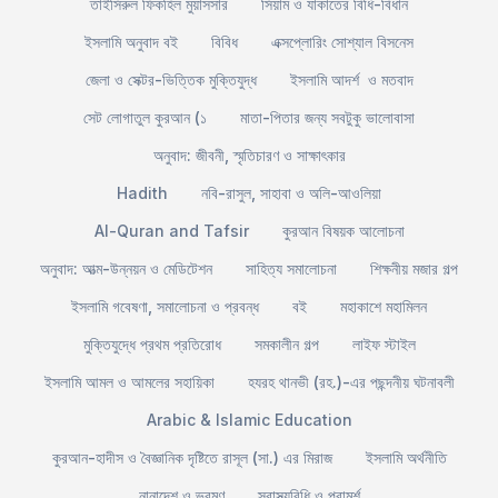
তাইসিরুল ফিকহিল মুয়াসসার
সিয়াম ও যাকাতের বিধি-বিধান
ইসলামি অনুবাদ বই
বিবিধ
এক্সপ্লোরিং সোশ্যাল বিসনেস
জেলা ও সেক্টর-ভিত্তিক মুক্তিযুদ্ধ
ইসলামি আদর্শ ও মতবাদ
সেট লোগাতুল কুরআন (১
মাতা-পিতার জন্য সবটুকু ভালোবাসা
অনুবাদ: জীবনী, স্মৃতিচারণ ও সাক্ষাৎকার
Hadith
নবি-রাসুল, সাহাবা ও অলি-আওলিয়া
Al-Quran and Tafsir
কুরআন বিষয়ক আলোচনা
অনুবাদ: আত্ম-উন্নয়ন ও মেডিটেশন
সাহিত্য সমালোচনা
শিক্ষনীয় মজার গল্প
ইসলামি গবেষণা, সমালোচনা ও প্রবন্ধ
বই
মহাকাশে মহামিলন
মুক্তিযুদ্ধে প্রথম প্রতিরোধ
সমকালীন গল্প
লাইফ স্টাইল
ইসলামি আমল ও আমলের সহায়িকা
হযরহ থানভী (রহ.)-এর পছন্দনীয় ঘটনাবলী
Arabic & Islamic Education
কুরআন-হাদীস ও বৈজ্ঞানিক দৃষ্টিতে রাসূল (সা.) এর মিরাজ
ইসলামি অর্থনীতি
নানাদেশ ও ভ্রমণ
স্বাস্থ্যবিধি ও পরামর্শ