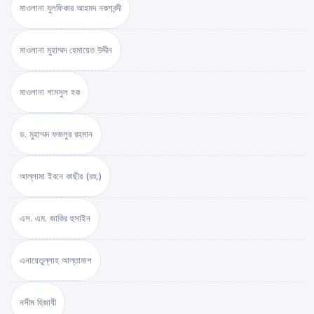
মাওলানা যুলফিকার আহমদ নকশবন্দী
মাওলানা মুহাম্মদ হেমায়েত উদ্দীন
মাওলানা শামসুল হক
ড. মুহাম্মদ ফজলুর রহমান
আল্লামা ইবনে কাছীর (রহ.)
এস. এম. জাকির হুসাইন
এনায়েতুল্লাহ আল্‌তামাশ
নসীম হিজাযী