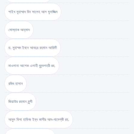
শাইখ মুহাম্মাদ বিন সালেহ আল মুনাজ্জিদ
মোস্তাক আহ্‌মাদ
ড. মুহাম্মদ ইবনে আবদুর রহমান আরিফী
মাওলানা আশেক এলাহী বুলন্দশহরী রহ.
রকিব হাসান
জিয়াউর রহমান মুন্সী
আবুল ফিদা হাফিজ ইব্‌ন কাসীর আদ-দামেশ্‌কী রহ.