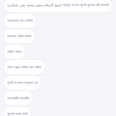
(شيخ الاسلام مفتي محمد تقي عثماني) শাইখুল ইসলাম মুফতী মুহাম্মদ তকী উসমানী
আবদুল্লাহ আল মাসউদ
মাওলানা তারিক জামিল
আরিফ আজাদ
শাইখ আব্দুল মালিক আল কাসিম
মুফতী মাওলানা মনসূরুল হক
সালাহউদ্দীন জাহাঙ্গীর
মুহাম্মদ আদম আলী