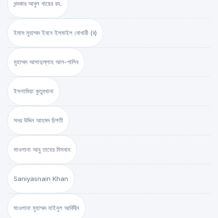
খন্দকার আবুল খায়ের রহ.
ইমাম মুহাম্মদ ইবনে ইসমাইল বোখারী (র)
মুহাম্মদ আসাদুল্লাহ আল-গালিব
ইসলামিয়া কুতুবখানা
সদর উদ্দিন আহমদ চিশতী
মাওলানা আবু তাহের মিসবাহ
Saniyasnain Khan
মাওলানা মুহাম্মদ যাইনুল আবিদীন