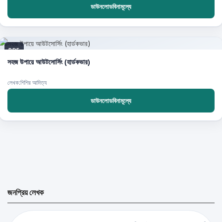
ডাউনলোডবিনামূল্যে
PDF
সহজ উপায়ে আউটসোর্সিং (হার্ডকভার)
লেখক:শিশির আদিত্য
ডাউনলোডবিনামূল্যে
জনপ্রিয় লেখক