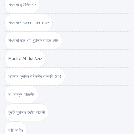
মাওলানা মুহিউদ্দীন খান
মাওলানা আবদুল্লাহ আল ফারূক
মাওলানা ডক্টর শাহ্‌ মুহাম্মাদ আবদুর রহীম
Maulivi Abdul Aziz
আল্লামা মুহাম্মদ নাসীরুদ্দীন আলবানী (রহঃ)
ডা. শামসুল আরেফীন
মুফতী মুহাম্মাদ ইদরীস কাসেমী
রশীদ জামীল