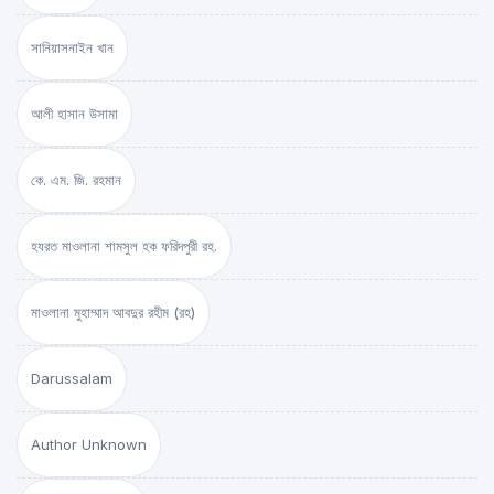
সানিয়াসনাইন খান
আলী হাসান উসামা
কে. এম. জি. রহমান
হযরত মাওলানা শামসুল হক ফরিদপুরী রহ.
মাওলানা মুহাম্মাদ আবদুর রহীম (রহ)
Darussalam
Author Unknown