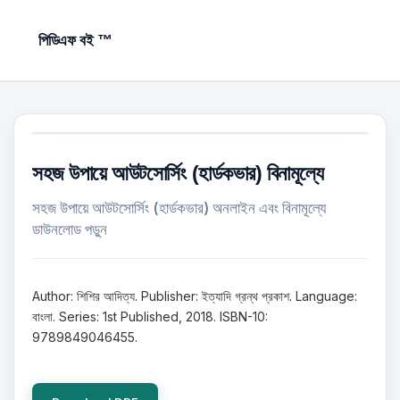
পিডিএফ বই ™
সহজ উপায়ে আউটসোর্সিং (হার্ডকভার) বিনামূল্যে
সহজ উপায়ে আউটসোর্সিং (হার্ডকভার) অনলাইন এবং বিনামূল্যে
ডাউনলোড পড়ুন
Author: শিশির আদিত্য. Publisher: ইত্যাদি গ্রন্থ প্রকাশ. Language:
বাংলা. Series: 1st Published, 2018. ISBN-10:
9789849046455.