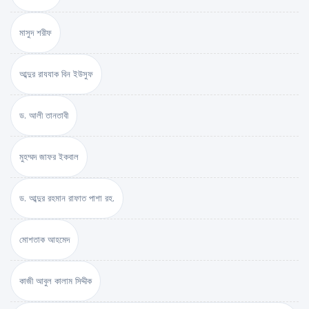
মাসুদ শরীফ
আব্দুর রাযযাক বিন ইউসুফ
ড. আলী তানতাবী
মুহম্মদ জাফর ইকবাল
ড. আব্দুর রহমান রাফাত পাশা রহ.
মোশতাক আহমেদ
কাজী আবুল কালাম সিদ্দীক