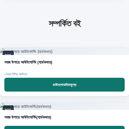
সম্পর্কিত বই
PDF
সহজ উপায়ে আউটসোর্সিং (হার্ডকভার)
লেখক:শিশির আদিত্য
ডাউনলোডবিনামূল্যে
PDF
সহজ উপায়ে আউটসোর্সিং(হার্ডকভার)