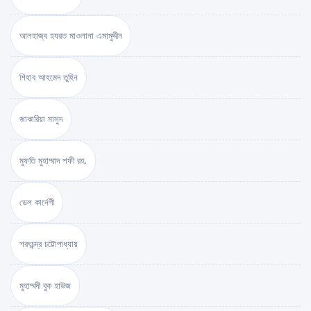
আলহাজ্ব হযরত মাওলানা এমামুদ্দীন
শিহাব আহমেদ তুহিন
জাকারিয়া মাসুদ
মুফতি মুহাম্মাদ শফী রহ.
ডেল কার্নেগী
শরৎচন্দ্র চট্টোপাধ্যায়
মুহাম্মদী বুক হাউজ