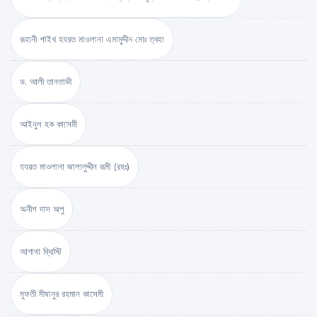
রূহানী শাইখ হযরত মাওলানা এমামুদ্দীন মোঃ ত্বহা
ড. আলী তানতাভী
আইনুল হক কাসেমী
হযরত মাওলানা জালালুদ্দীন রূমী (রহঃ)
অনীশ দাস অপু
আগাথা ক্রিস্টি
মুফতী মীযানুর রহমান কাসেমী