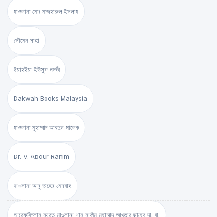
মাওলানা মোঃ মাজহারুল ইসলাম
সৌমেন সাহা
ইয়াহইয়া ইউসুফ নদভী
Dakwah Books Malaysia
মাওলানা মুহাম্মাদ আবদুল মালেক
Dr. V. Abdur Rahim
মাওলানা আবু তাহের মেসবাহ
আরেফবিল্লাহ হযরত মাওলানা শাহ্ হাকীম মুহাম্মাদ আখতার ছাহেব দা. বা.