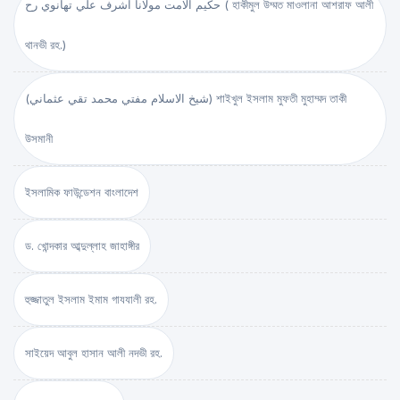
حكيم الامت مولانا اشرف علي تهانوي رح ( হাকীমুল উম্মত মাওলানা আশরাফ আলী
থানভী রহ.)
(شيخ الاسلام مفتي محمد تقي عثماني) শাইখুল ইসলাম মুফতী মুহাম্মদ তাকী
উসমানী
ইসলামিক ফাউন্ডেশন বাংলাদেশ
ড. খোন্দকার আব্দুল্লাহ জাহাঙ্গীর
হুজ্জাতুল ইসলাম ইমাম গাযযালী রহ.
সাইয়েদ আবুল হাসান আলী নদভী রহ.