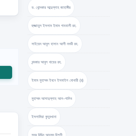
ড. খোন্দকার আব্দুল্লাহ জাহাঙ্গীর
হুজ্জাতুল ইসলাম ইমাম গাযযালী রহ.
সাইয়েদ আবুল হাসান আলী নদভী রহ.
খন্দকার আবুল খায়ের রহ.
ইমাম মুহাম্মদ ইবনে ইসমাইল বোখারী (র)
মুহাম্মদ আসাদুল্লাহ আল-গালিব
ইসলামিয়া কুতুবখানা
সদর উদ্দিন আহমদ চিশতী