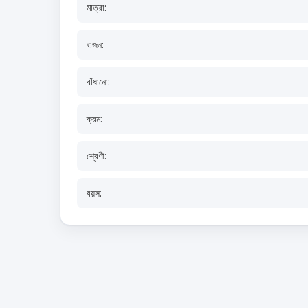
মাত্রা:
ওজন:
বাঁধানো:
ক্রম:
শ্রেণী:
বয়স: