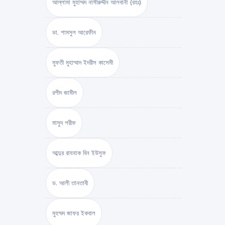
আল্লামা মুহাম্মদ নাসীরুদ্দীন আলবানী (রহঃ)
ডা. শামসুল আরেফীন
মুফতী মুহাম্মাদ ইদরীস কাসেমী
রশীদ জামীল
মাসুদ শরীফ
আব্দুর রাযযাক বিন ইউসুফ
ড. আলী তানতাবী
মুহম্মদ জাফর ইকবাল