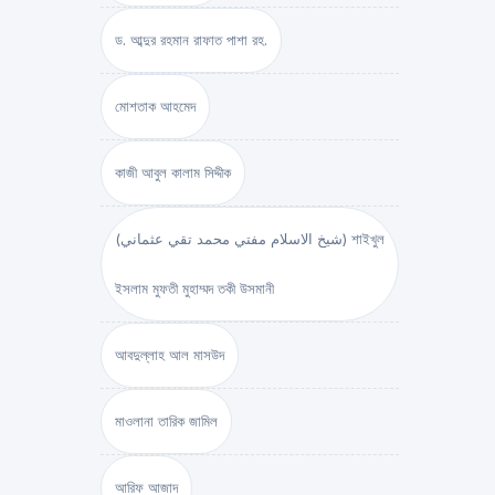
ড. আব্দুর রহমান রাফাত পাশা রহ.
মোশতাক আহমেদ
কাজী আবুল কালাম সিদ্দীক
(شيخ الاسلام مفتي محمد تقي عثماني) শাইখুল
ইসলাম মুফতী মুহাম্মদ তকী উসমানী
আবদুল্লাহ আল মাসউদ
মাওলানা তারিক জামিল
আরিফ আজাদ