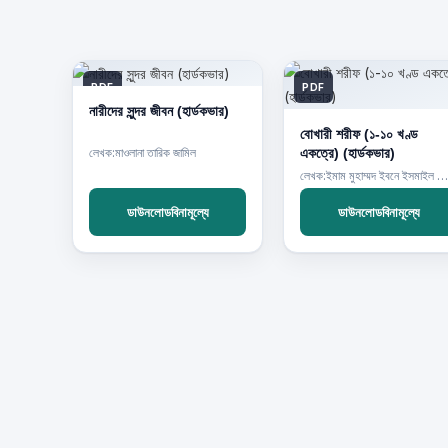
PDF
PDF
নারীদের সুন্দর জীবন (হার্ডকভার)
বোখারী শরীফ (১-১০ খণ্ড
একত্রে) (হার্ডকভার)
লেখক:মাওলানা তারিক জামিল
লেখক:ইমাম মুহাম্মদ ইবনে ইসমাইল বোখারী (র)
ডাউনলোডবিনামূল্যে
ডাউনলোডবিনামূল্যে