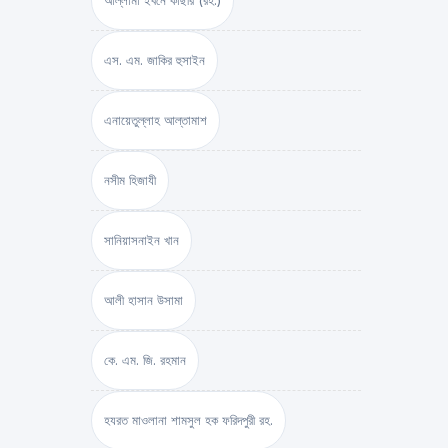
আল্লামা ইবনে কাছীর (রহ.)
এস. এম. জাকির হুসাইন
এনায়েতুল্লাহ আল্‌তামাশ
নসীম হিজাযী
সানিয়াসনাইন খান
আলী হাসান উসামা
কে. এম. জি. রহমান
হযরত মাওলানা শামসুল হক ফরিদপুরী রহ.