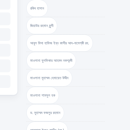
রকিব হাসান
জিয়াউর রহমান মুন্সী
আবুল ফিদা হাফিজ ইব্‌ন কাসীর আদ-দামেশ্‌কী রহ.
মাওলানা যুলফিকার আহমদ নকশবন্দী
মাওলানা মুহাম্মদ হেমায়েত উদ্দীন
মাওলানা শামসুল হক
ড. মুহাম্মদ ফজলুর রহমান