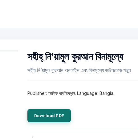
সহীহ্‌ নি’য়ামুল কুরআন বিনামূল্যে
সহীহ্‌ নি’য়ামুল কুরআন অনলাইন এবং বিনামূল্যে ডাউনলোড পড়ুন
Publisher: আলিফ পাবলিকেশন্স. Language: Bangla.
Download PDF