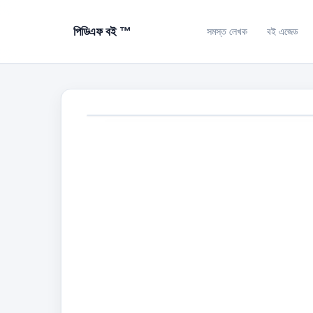
পিডিএফ বই ™
সমস্ত লেখক
বই এজেড