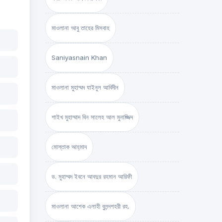
মাওলানা আবু তাহের মিসবাহ
Saniyasnain Khan
মাওলানা মুহাম্মদ যাইনুল আবিদীন
শাইখ মুহাম্মাদ বিন সালেহ আল মুনাজ্জিদ
মোস্তাক আহ্‌মাদ
ড. মুহাম্মদ ইবনে আবদুর রহমান আরিফী
মাওলানা আশেক এলাহী বুলন্দশহরী রহ.