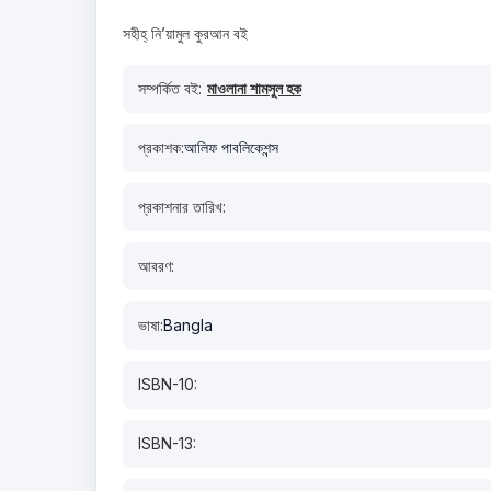
সহীহ্‌ নি’য়ামুল কুরআন বই
সম্পর্কিত বই:
মাওলানা শামসুল হক
প্রকাশক:
আলিফ পাবলিকেশন্স
প্রকাশনার তারিখ:
আবরণ:
ভাষা:
Bangla
ISBN-10:
ISBN-13: