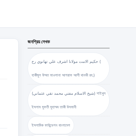
জনপ্রিয় লেখক
حكيم الامت مولانا اشرف علي تهانوي رح (
হাকীমুল উম্মত মাওলানা আশরাফ আলী থানভী রহ.)
(شيخ الاسلام مفتي محمد تقي عثماني) শাইখুল
ইসলাম মুফতী মুহাম্মদ তাকী উসমানী
ইসলামিক ফাউন্ডেশন বাংলাদেশ