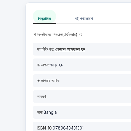
বিস্তারিত
বই পর্যালোচনা
শিবির-জীবনের দিনগুলি(হার্ডকভার) বই
সম্পর্কিত বই:
মোহাম্মদ আজহারুল হক
প্রকাশক:
শাহনুর হক
প্রকাশনার তারিখ:
আবরণ:
ভাষা:
Bangla
ISBN-10:
9789843431301