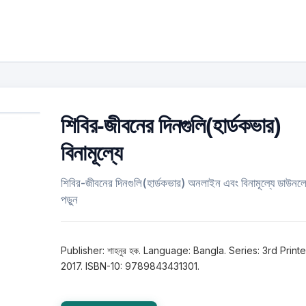
শিবির-জীবনের দিনগুলি(হার্ডকভার)
বিনামূল্যে
শিবির-জীবনের দিনগুলি(হার্ডকভার) অনলাইন এবং বিনামূল্যে ডাউন
পড়ুন
Publisher: শাহনুর হক. Language: Bangla. Series: 3rd Print
2017. ISBN-10: 9789843431301.