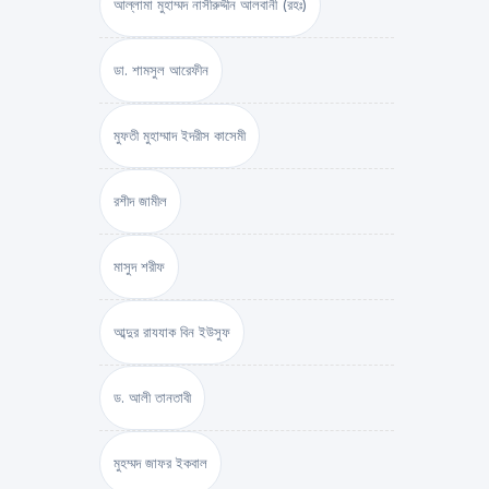
আল্লামা মুহাম্মদ নাসীরুদ্দীন আলবানী (রহঃ)
ডা. শামসুল আরেফীন
মুফতী মুহাম্মাদ ইদরীস কাসেমী
রশীদ জামীল
মাসুদ শরীফ
আব্দুর রাযযাক বিন ইউসুফ
ড. আলী তানতাবী
মুহম্মদ জাফর ইকবাল