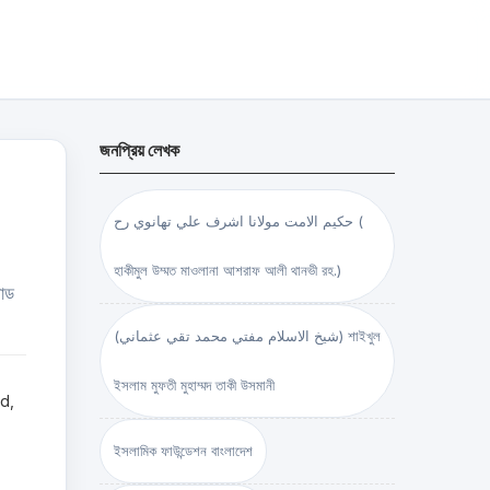
জনপ্রিয় লেখক
حكيم الامت مولانا اشرف علي تهانوي رح (
হাকীমুল উম্মত মাওলানা আশরাফ আলী থানভী রহ.)
লোড
(شيخ الاسلام مفتي محمد تقي عثماني) শাইখুল
ইসলাম মুফতী মুহাম্মদ তাকী উসমানী
ed,
ইসলামিক ফাউন্ডেশন বাংলাদেশ