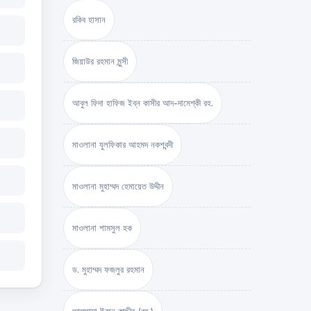
রকিব হাসান
জিয়াউর রহমান মুন্সী
আবুল ফিদা হাফিজ ইব্‌ন কাসীর আদ-দামেশ্‌কী রহ.
মাওলানা যুলফিকার আহমদ নকশবন্দী
মাওলানা মুহাম্মদ হেমায়েত উদ্দীন
মাওলানা শামসুল হক
ড. মুহাম্মদ ফজলুর রহমান