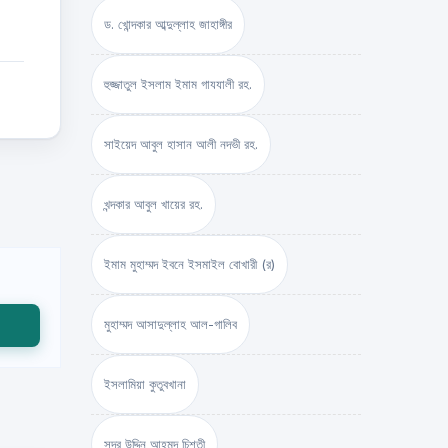
ড. খোন্দকার আব্দুল্লাহ জাহাঙ্গীর
হুজ্জাতুল ইসলাম ইমাম গাযযালী রহ.
সাইয়েদ আবুল হাসান আলী নদভী রহ.
খন্দকার আবুল খায়ের রহ.
ইমাম মুহাম্মদ ইবনে ইসমাইল বোখারী (র)
মুহাম্মদ আসাদুল্লাহ আল-গালিব
ইসলামিয়া কুতুবখানা
সদর উদ্দিন আহমদ চিশতী