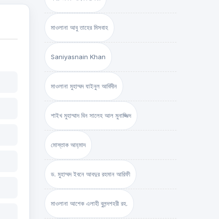
মাওলানা আবু তাহের মিসবাহ
Saniyasnain Khan
মাওলানা মুহাম্মদ যাইনুল আবিদীন
শাইখ মুহাম্মাদ বিন সালেহ আল মুনাজ্জিদ
মোস্তাক আহ্‌মাদ
ড. মুহাম্মদ ইবনে আবদুর রহমান আরিফী
মাওলানা আশেক এলাহী বুলন্দশহরী রহ.