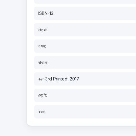
ISBN-13:
মাত্রা:
ওজন:
বাঁধানো:
ক্রম:
3rd Printed, 2017
শ্রেণী:
বয়স: