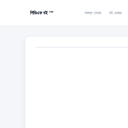
পিডিএফ বই ™
সমস্ত লেখক
বই এজেড