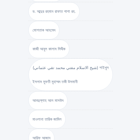
ড. আব্দুর রহমান রাফাত পাশা রহ.
মোশতাক আহমেদ
কাজী আবুল কালাম সিদ্দীক
(شيخ الاسلام مفتي محمد تقي عثماني) শাইখুল
ইসলাম মুফতী মুহাম্মদ তকী উসমানী
আবদুল্লাহ আল মাসউদ
মাওলানা তারিক জামিল
আরিফ আজাদ