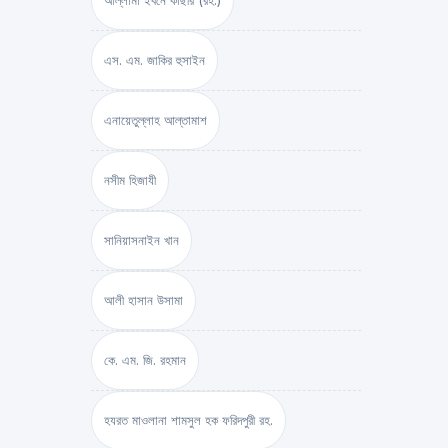
আল্লামা ইবনে কাছীর (রহ.)
এস. এম. জাকির হুসাইন
এনায়েতুল্লাহ আল্‌তামাশ
নসীম হিজাযী
সানিয়াসনাইন খান
আলী হাসান উসামা
কে. এম. জি. রহমান
হযরত মাওলানা শামসুল হক ফরিদপুরী রহ.