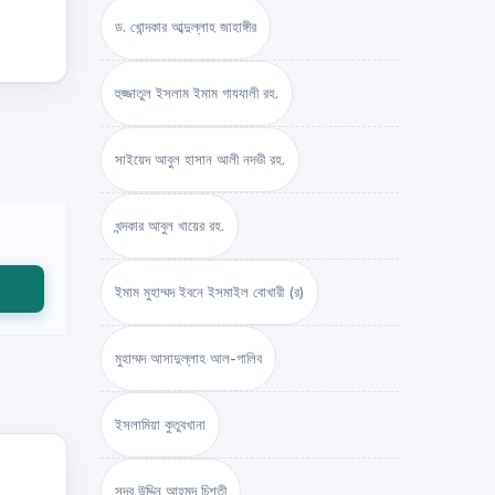
ড. খোন্দকার আব্দুল্লাহ জাহাঙ্গীর
হুজ্জাতুল ইসলাম ইমাম গাযযালী রহ.
সাইয়েদ আবুল হাসান আলী নদভী রহ.
খন্দকার আবুল খায়ের রহ.
ইমাম মুহাম্মদ ইবনে ইসমাইল বোখারী (র)
মুহাম্মদ আসাদুল্লাহ আল-গালিব
ইসলামিয়া কুতুবখানা
সদর উদ্দিন আহমদ চিশতী