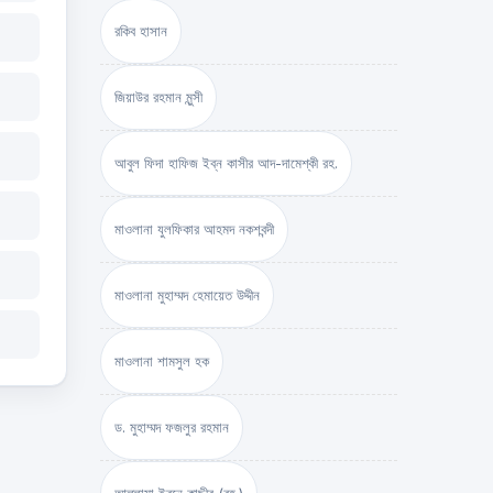
রকিব হাসান
জিয়াউর রহমান মুন্সী
আবুল ফিদা হাফিজ ইব্‌ন কাসীর আদ-দামেশ্‌কী রহ.
মাওলানা যুলফিকার আহমদ নকশবন্দী
মাওলানা মুহাম্মদ হেমায়েত উদ্দীন
মাওলানা শামসুল হক
ড. মুহাম্মদ ফজলুর রহমান