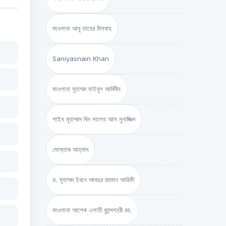
মাওলানা আবু তাহের মিসবাহ
Saniyasnain Khan
মাওলানা মুহাম্মদ যাইনুল আবিদীন
শাইখ মুহাম্মাদ বিন সালেহ আল মুনাজ্জিদ
মোস্তাক আহ্‌মাদ
ড. মুহাম্মদ ইবনে আবদুর রহমান আরিফী
মাওলানা আশেক এলাহী বুলন্দশহরী রহ.