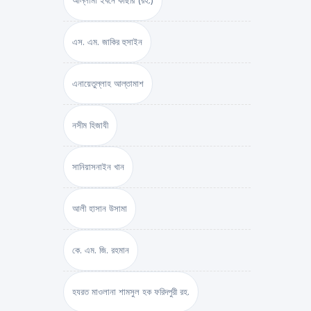
আল্লামা ইবনে কাছীর (রহ.)
এস. এম. জাকির হুসাইন
এনায়েতুল্লাহ আল্‌তামাশ
নসীম হিজাযী
সানিয়াসনাইন খান
আলী হাসান উসামা
কে. এম. জি. রহমান
হযরত মাওলানা শামসুল হক ফরিদপুরী রহ.