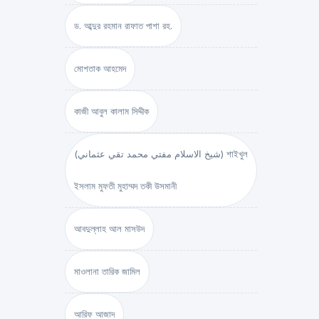
ড. আব্দুর রহমান রাফাত পাশা রহ.
মোশতাক আহমেদ
কাজী আবুল কালাম সিদ্দীক
(شيخ الاسلام مفتي محمد تقي عثماني) শাইখুল
ইসলাম মুফতী মুহাম্মদ তকী উসমানী
আবদুল্লাহ আল মাসউদ
মাওলানা তারিক জামিল
আরিফ আজাদ