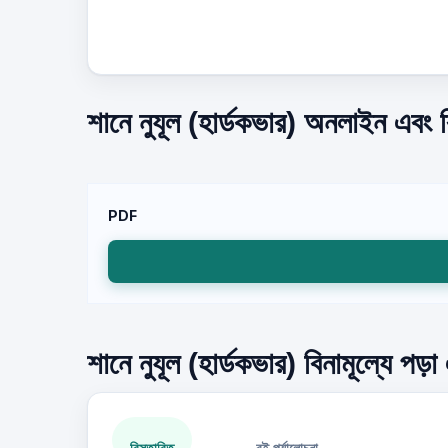
শানে নুযূল (হার্ডকভার) অনলাইন এবং ব
PDF
শানে নুযূল (হার্ডকভার) বিনামূল্যে পড়
বিস্তারিত
বই পর্যালোচনা