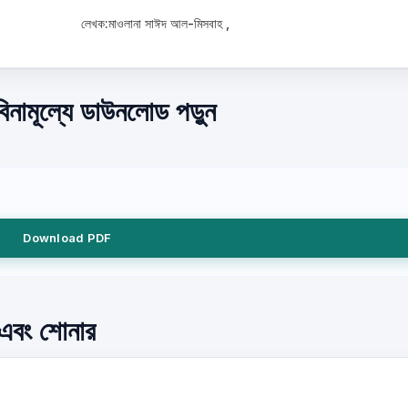
লেখক:মাওলানা সাঈদ আল-মিসবাহ ,
িনামূল্যে ডাউনলোড পড়ুন
Download PDF
া এবং শোনার