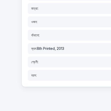
মাত্রা:
ওজন:
বাঁধানো:
ক্রম:
8th Printed, 2013
শ্রেণী:
বয়স: