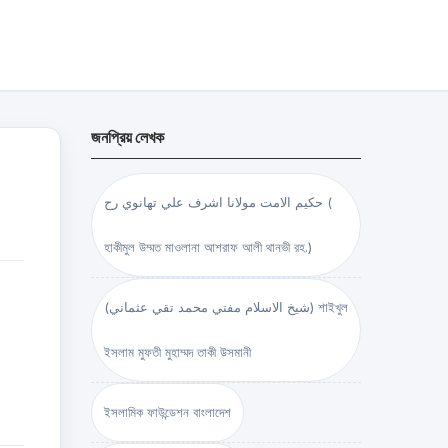
জনপ্রিয় লেখক
حكيم الامت مولانا اشرف علي تهانوي رح (
হাকীমুল উম্মত মাওলানা আশরাফ আলী থানভী রহ.)
(شيخ الاسلام مفتي محمد تقي عثماني) শাইখুল
ইসলাম মুফতী মুহাম্মদ তাকী উসমানী
ইসলামিক ফাউন্ডেশন বাংলাদেশ