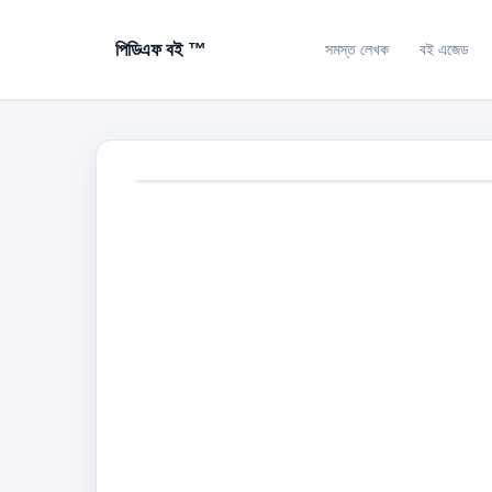
পিডিএফ বই ™
সমস্ত লেখক
বই এজেড