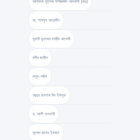
আল্লামা মুহাম্মদ নাসীরুদ্দীন আলবানী (রহঃ)
ডা. শামসুল আরেফীন
মুফতী মুহাম্মাদ ইদরীস কাসেমী
রশীদ জামীল
মাসুদ শরীফ
আব্দুর রাযযাক বিন ইউসুফ
ড. আলী তানতাবী
মুহম্মদ জাফর ইকবাল