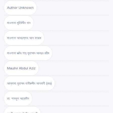
Author Unknown
মাওলানা মুহিউদ্দীন খান
মাওলানা আবদুল্লাহ আল ফারূক
মাওলানা ডক্টর শাহ্‌ মুহাম্মাদ আবদুর রহীম
Maulivi Abdul Aziz
আল্লামা মুহাম্মদ নাসীরুদ্দীন আলবানী (রহঃ)
ডা. শামসুল আরেফীন