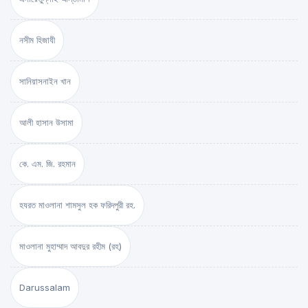
নসীম হিজাযী
সানিয়াসনাইন খান
আলী হাসান উসামা
কে. এম. জি. রহমান
হযরত মাওলানা শামসুল হক ফরিদপুরী রহ.
মাওলানা মুহাম্মাদ আবদুর রহীম (রহ)
Darussalam