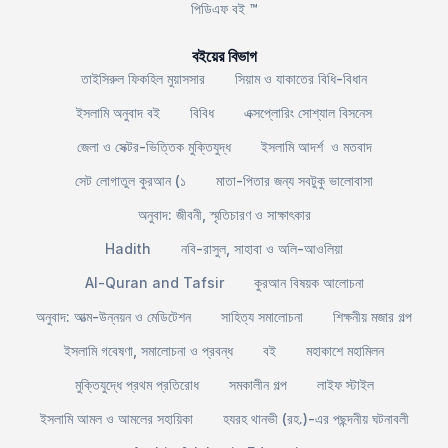
পিডিএফ বই ™
বইয়ের বিভাগ
তাইসিরুল ফিকহিল মুয়াসসার
সিয়াম ও যাকাতের বিধি-বিধান
ইসলামি অনুবাদ বই
বিবিধ
এক্সপ্লোরিং সোশ্যাল বিসনেস
জেলা ও সেক্টর-ভিত্তিক মুক্তিযুদ্ধ
ইসলামি আদর্শ ও মতবাদ
সেট লোগাতুল কুরআন (১
মাতা-পিতার জন্য সবটুকু ভালোবাসা
অনুবাদ: জীবনী, স্মৃতিচারণ ও সাক্ষাৎকার
Hadith
নবি-রাসুল, সাহাবা ও অলি-আওলিয়া
Al-Quran and Tafsir
কুরআন বিষয়ক আলোচনা
অনুবাদ: আত্ম-উন্নয়ন ও মেডিটেশন
সাহিত্য সমালোচনা
শিক্ষনীয় মজার গল্প
ইসলামি গবেষণা, সমালোচনা ও প্রবন্ধ
বই
মহাকাশে মহামিলন
মুক্তিযুদ্ধে প্রথম প্রতিরোধ
সমকালীন গল্প
লাইফ স্টাইল
ইসলামি আমল ও আমলের সহায়িকা
হযরহ থানভী (রহ.)-এর পছন্দনীয় ঘটনাবলী