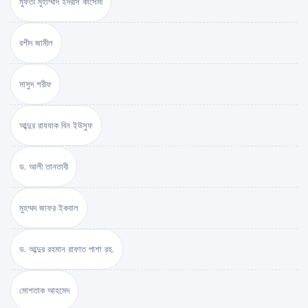
মুফতী মুহাম্মাদ ইদরীস কাসেমী
রশীদ জামীল
মাসুদ শরীফ
আব্দুর রাযযাক বিন ইউসুফ
ড. আলী তানতাবী
মুহম্মদ জাফর ইকবাল
ড. আব্দুর রহমান রাফাত পাশা রহ.
মোশতাক আহমেদ