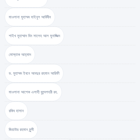
মাওলানা মুহাম্মদ যাইনুল আবিদীন
শাইখ মুহাম্মাদ বিন সালেহ আল মুনাজ্জিদ
মোস্তাক আহ্‌মাদ
ড. মুহাম্মদ ইবনে আবদুর রহমান আরিফী
মাওলানা আশেক এলাহী বুলন্দশহরী রহ.
রকিব হাসান
জিয়াউর রহমান মুন্সী