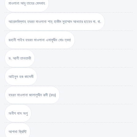
মাওলানা আবু তাহের মেসবাহ
আরেফবিল্লাহ হযরত মাওলানা শাহ্ হাকীম মুহাম্মাদ আখতার ছাহেব দা. বা.
রূহানী শাইখ হযরত মাওলানা এমামুদ্দীন মোঃ ত্বহা
ড. আলী তানতাভী
আইনুল হক কাসেমী
হযরত মাওলানা জালালুদ্দীন রূমী (রহঃ)
অনীশ দাস অপু
আগাথা ক্রিস্টি