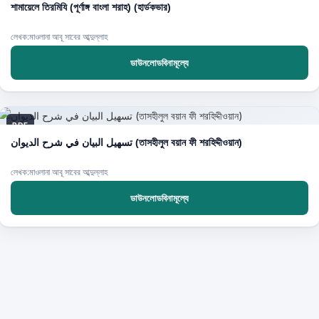
শামায়েলে তিরমিযি (পূর্ণাঙ্গ বাংলা শরাহ) (হার্ডকভার)
লেখক:মাওলানা আবূ সাবের আব্দুল্লাহ
ডাউনলোডবিনামূল্যে
PDF
تسهيل البيان في شرح الديوان (তাসহীলুল বয়ান ফী শরহিদ্দীওয়ান)
লেখক:মাওলানা আবূ সাবের আব্দুল্লাহ
ডাউনলোডবিনামূল্যে