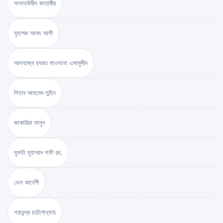
সালাহউদ্দীন জাহাঙ্গীর
মুহাম্মদ আদম আলী
আলহাজ্ব হযরত মাওলানা এমামুদ্দীন
শিহাব আহমেদ তুহিন
জাকারিয়া মাসুদ
মুফতি মুহাম্মাদ শফী রহ.
ডেল কার্নেগী
শরৎচন্দ্র চট্টোপাধ্যায়