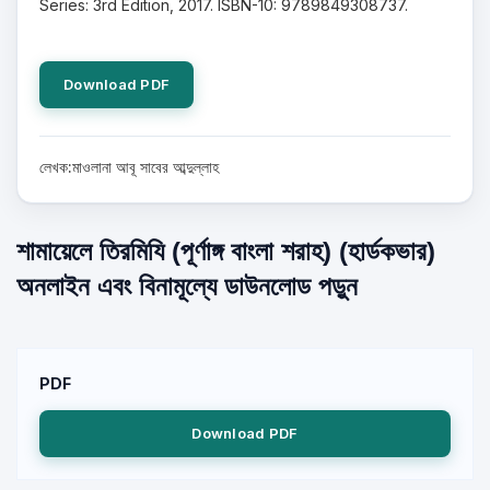
Series: 3rd Edition, 2017. ISBN-10: 9789849308737.
Download PDF
লেখক:মাওলানা আবূ সাবের আব্দুল্লাহ
শামায়েলে তিরমিযি (পূর্ণাঙ্গ বাংলা শরাহ) (হার্ডকভার)
অনলাইন এবং বিনামূল্যে ডাউনলোড পড়ুন
PDF
Download PDF