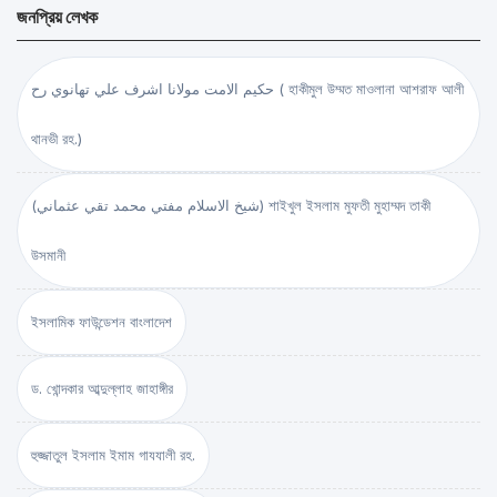
জনপ্রিয় লেখক
حكيم الامت مولانا اشرف علي تهانوي رح ( হাকীমুল উম্মত মাওলানা আশরাফ আলী
থানভী রহ.)
(شيخ الاسلام مفتي محمد تقي عثماني) শাইখুল ইসলাম মুফতী মুহাম্মদ তাকী
উসমানী
ইসলামিক ফাউন্ডেশন বাংলাদেশ
ড. খোন্দকার আব্দুল্লাহ জাহাঙ্গীর
হুজ্জাতুল ইসলাম ইমাম গাযযালী রহ.