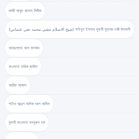
কাজী আবুল কালাম সিদ্দীক
(شيخ الاسلام مفتي محمد تقي عثماني) শাইখুল ইসলাম মুফতী মুহাম্মদ তকী উসমানী
আবদুল্লাহ আল মাসউদ
মাওলানা তারিক জামিল
আরিফ আজাদ
শাইখ আব্দুল মালিক আল কাসিম
মুফতী মাওলানা মনসূরুল হক