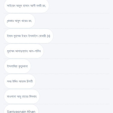
সাইয়েদ আবুল হাসান আলী নদভী রহ.
খন্দকার আবুল খায়ের রহ.
ইমাম মুহাম্মদ ইবনে ইসমাইল বোখারী (র)
মুহাম্মদ আসাদুল্লাহ আল-গালিব
ইসলামিয়া কুতুবখানা
সদর উদ্দিন আহমদ চিশতী
মাওলানা আবু তাহের মিসবাহ
Saniyasnain Khan