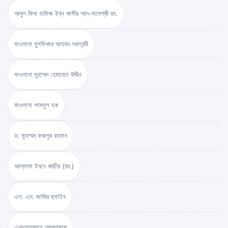
আবুল ফিদা হাফিজ ইব্‌ন কাসীর আদ-দামেশ্‌কী রহ.
মাওলানা যুলফিকার আহমদ নকশবন্দী
মাওলানা মুহাম্মদ হেমায়েত উদ্দীন
মাওলানা শামসুল হক
ড. মুহাম্মদ ফজলুর রহমান
আল্লামা ইবনে কাছীর (রহ.)
এস. এম. জাকির হুসাইন
এনায়েতুল্লাহ আল্‌তামাশ