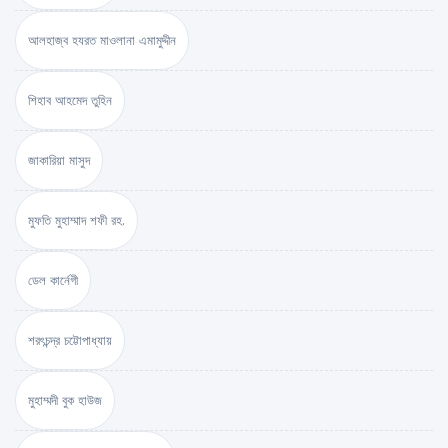
আলহাজ্ব হযরত মাওলানা এমামুদ্দীন
শিহাব আহমেদ তুহিন
জাকারিয়া মাসুদ
মুফতি মুহাম্মাদ শফী রহ.
ডেল কার্নেগী
শরৎচন্দ্র চট্টোপাধ্যায়
মুহাম্মদী বুক হাউজ