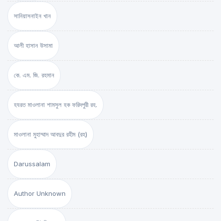
সানিয়াসনাইন খান
আলী হাসান উসামা
কে. এম. জি. রহমান
হযরত মাওলানা শামসুল হক ফরিদপুরী রহ.
মাওলানা মুহাম্মাদ আবদুর রহীম (রহ)
Darussalam
Author Unknown