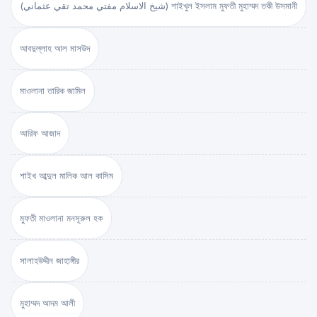
(شيخ الاسلام مفتي محمد تقي عثماني) শাইখুল ইসলাম মুফতী মুহাম্মদ তকী উসমানী
আবদুল্লাহ আল মাসউদ
মাওলানা তারিক জামিল
আরিফ আজাদ
শাইখ আব্দুল মালিক আল কাসিম
মুফতী মাওলানা মনসূরুল হক
সালাহউদ্দীন জাহাঙ্গীর
মুহাম্মদ আদম আলী