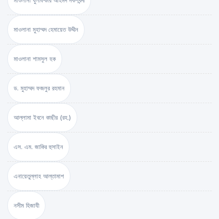
মাওলানা যুলফিকার আহমদ নকশবন্দী
মাওলানা মুহাম্মদ হেমায়েত উদ্দীন
মাওলানা শামসুল হক
ড. মুহাম্মদ ফজলুর রহমান
আল্লামা ইবনে কাছীর (রহ.)
এস. এম. জাকির হুসাইন
এনায়েতুল্লাহ আল্‌তামাশ
নসীম হিজাযী