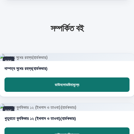
সম্পর্কিত বই
PDF
দাম্পত্য সুখের রহস্য(হার্ডকভার)
ডাউনলোডবিনামূল্যে
PDF
খুতুবাতে যুলফিকার ১২ (ইখলাস ও তাওবা)(হার্ডকভার)