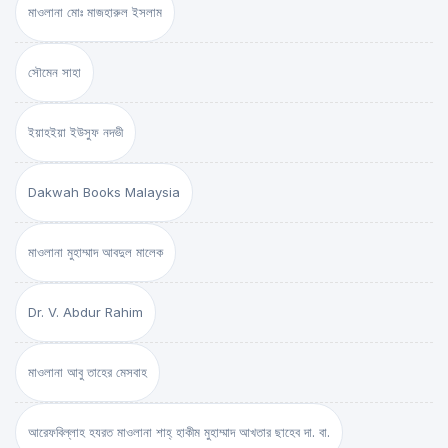
মাওলানা মোঃ মাজহারুল ইসলাম
সৌমেন সাহা
ইয়াহইয়া ইউসুফ নদভী
Dakwah Books Malaysia
মাওলানা মুহাম্মাদ আবদুল মালেক
Dr. V. Abdur Rahim
মাওলানা আবু তাহের মেসবাহ
আরেফবিল্লাহ হযরত মাওলানা শাহ্ হাকীম মুহাম্মাদ আখতার ছাহেব দা. বা.