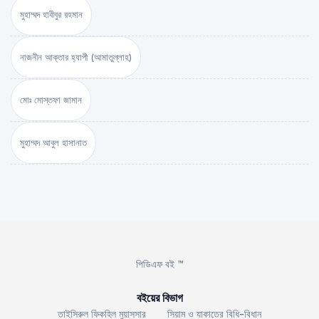
মুহাম্মদ হাবীবুর রহমান
নাজনীন আক্তার হ্যাপী (আমাতুল্লাহ)
মোঃ মোস্তফা জামান
মুহাম্মদ আবুল হাসানাত
পিডিএফ বই ™
বইয়ের বিভাগ
তাইসিরুল ফিকহিল মুয়াসসার
সিয়াম ও যাকাতের বিধি-বিধান