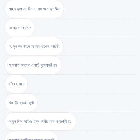
শাইখ মুহাম্মাদ বিন সালেহ আল মুনাজ্জিদ
মোস্তাক আহ্‌মাদ
ড. মুহাম্মদ ইবনে আবদুর রহমান আরিফী
মাওলানা আশেক এলাহী বুলন্দশহরী রহ.
রকিব হাসান
জিয়াউর রহমান মুন্সী
আবুল ফিদা হাফিজ ইব্‌ন কাসীর আদ-দামেশ্‌কী রহ.