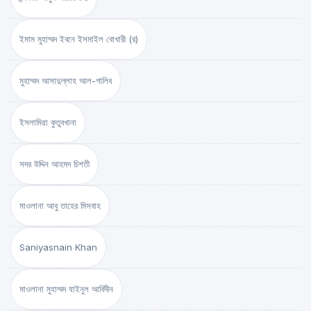
ইমাম মুহাম্মদ ইবনে ইসমাইল বোখারী (র)
মুহাম্মদ আসাদুল্লাহ আল-গালিব
ইসলামিয়া কুতুবখানা
সদর উদ্দিন আহমদ চিশতী
মাওলানা আবু তাহের মিসবাহ
Saniyasnain Khan
মাওলানা মুহাম্মদ যাইনুল আবিদীন