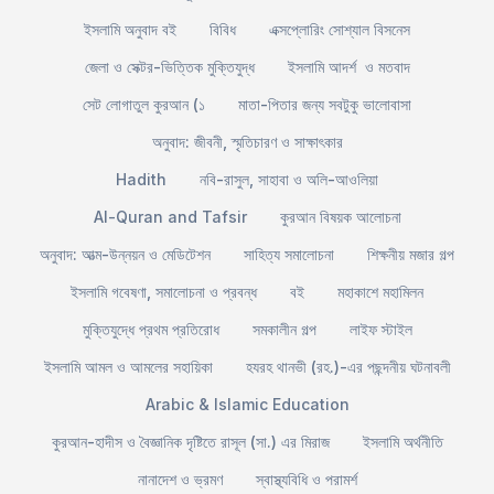
ইসলামি অনুবাদ বই
বিবিধ
এক্সপ্লোরিং সোশ্যাল বিসনেস
জেলা ও সেক্টর-ভিত্তিক মুক্তিযুদ্ধ
ইসলামি আদর্শ ও মতবাদ
সেট লোগাতুল কুরআন (১
মাতা-পিতার জন্য সবটুকু ভালোবাসা
অনুবাদ: জীবনী, স্মৃতিচারণ ও সাক্ষাৎকার
Hadith
নবি-রাসুল, সাহাবা ও অলি-আওলিয়া
Al-Quran and Tafsir
কুরআন বিষয়ক আলোচনা
অনুবাদ: আত্ম-উন্নয়ন ও মেডিটেশন
সাহিত্য সমালোচনা
শিক্ষনীয় মজার গল্প
ইসলামি গবেষণা, সমালোচনা ও প্রবন্ধ
বই
মহাকাশে মহামিলন
মুক্তিযুদ্ধে প্রথম প্রতিরোধ
সমকালীন গল্প
লাইফ স্টাইল
ইসলামি আমল ও আমলের সহায়িকা
হযরহ থানভী (রহ.)-এর পছন্দনীয় ঘটনাবলী
Arabic & Islamic Education
কুরআন-হাদীস ও বৈজ্ঞানিক দৃষ্টিতে রাসূল (সা.) এর মিরাজ
ইসলামি অর্থনীতি
নানাদেশ ও ভ্রমণ
স্বাস্থ্যবিধি ও পরামর্শ