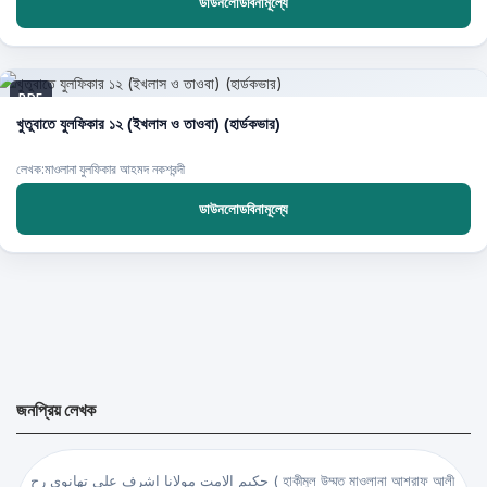
ডাউনলোডবিনামূল্যে
PDF
খুতুবাতে যুলফিকার ১২ (ইখলাস ও তাওবা) (হার্ডকভার)
লেখক:মাওলানা যুলফিকার আহমদ নকশবন্দী
ডাউনলোডবিনামূল্যে
জনপ্রিয় লেখক
حكيم الامت مولانا اشرف علي تهانوي رح ( হাকীমুল উম্মত মাওলানা আশরাফ আলী