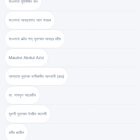
মাওলানা মুহিউদ্দীন খান
মাওলানা আবদুল্লাহ আল ফারূক
মাওলানা ডক্টর শাহ্‌ মুহাম্মাদ আবদুর রহীম
Maulivi Abdul Aziz
আল্লামা মুহাম্মদ নাসীরুদ্দীন আলবানী (রহঃ)
ডা. শামসুল আরেফীন
মুফতী মুহাম্মাদ ইদরীস কাসেমী
রশীদ জামীল