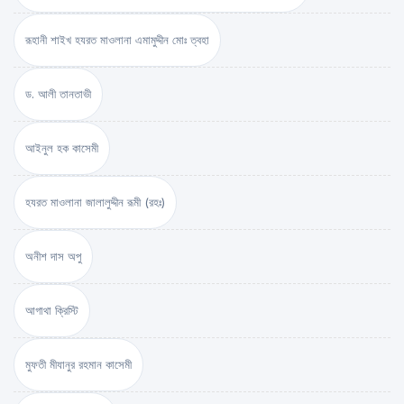
রূহানী শাইখ হযরত মাওলানা এমামুদ্দীন মোঃ ত্বহা
ড. আলী তানতাভী
আইনুল হক কাসেমী
হযরত মাওলানা জালালুদ্দীন রূমী (রহঃ)
অনীশ দাস অপু
আগাথা ক্রিস্টি
মুফতী মীযানুর রহমান কাসেমী