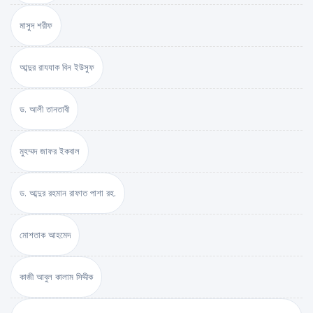
মাসুদ শরীফ
আব্দুর রাযযাক বিন ইউসুফ
ড. আলী তানতাবী
মুহম্মদ জাফর ইকবাল
ড. আব্দুর রহমান রাফাত পাশা রহ.
মোশতাক আহমেদ
কাজী আবুল কালাম সিদ্দীক