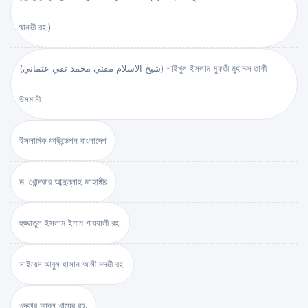
থানভী রহ.)
(شيخ الاسلام مفتي محمد تقي عثماني) শাইখুল ইসলাম মুফতী মুহাম্মদ তাকী
উসমানী
ইসলামিক ফাউন্ডেশন বাংলাদেশ
ড. খোন্দকার আব্দুল্লাহ জাহাঙ্গীর
হুজ্জাতুল ইসলাম ইমাম গাযযালী রহ.
সাইয়েদ আবুল হাসান আলী নদভী রহ.
খন্দকার আবুল খায়ের রহ.